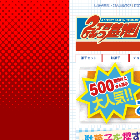
駄菓子問屋・卸の通販TOP
|
特定