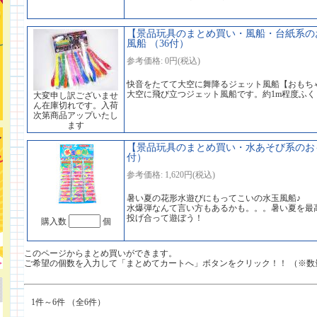
【景品玩具のまとめ買い・風船・台紙系のお
風船 （36付）
参考価格: 0円(税込)
快音をたてて大空に舞降るジェット風船【おもちゃ
大空に飛び立つジェット風船です。約1m程度ふ
大変申し訳ございませ
ん在庫切れです。入荷
次第商品アップいたし
ます
【景品玩具のまとめ買い・水あそび系のおも
付）
参考価格: 1,620円(税込)
暑い夏の花形水遊びにもってこいの水玉風船♪
水爆弾なんて言い方もあるかも。。。暑い夏を最
投げ合って遊ぼう！
購入数
個
このページからまとめ買いができます。
ご希望の個数を入力して「まとめてカートへ」ボタンをクリック！！ （※数
1件～6件 （全6件）