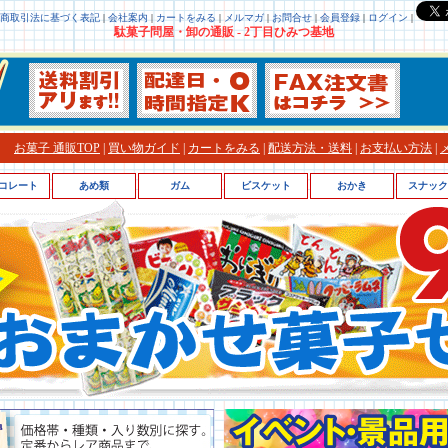
商取引法に基づく表記
|
会社案内
|
カートをみる
|
メルマガ
|
お問合せ
|
会員登録
|
ログイン
|
駄菓子問屋・卸の通販 - 2丁目ひみつ基地
お菓子 通販TOP
|
買い物ガイド
|
カートをみる
|
配送方法・送料
|
お支払い方法
|