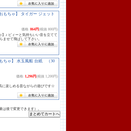
もちゃ】 タイガー ジェット
価格:
864円
(税抜 800円)
】♪ ピィーと気持ちいい音を立てて
くらませて飛ばして下さい。
ちゃ】 水玉風船 台紙 （30
価格:
1,296円
(税抜 1,200円)
高に楽しめる昔ながらの遊びです☆
量は後で変更できます）。