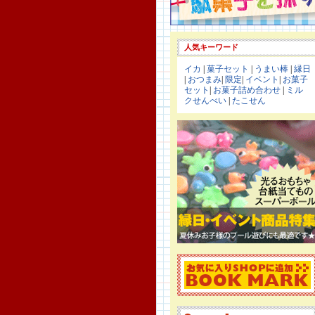
人気キーワード
イカ
|
菓子セット
|
うまい棒
|
縁日
|
おつまみ
|
限定
|
イベント
|
お菓子
セット
|
お菓子詰め合わせ
|
ミル
クせんべい
|
たこせん