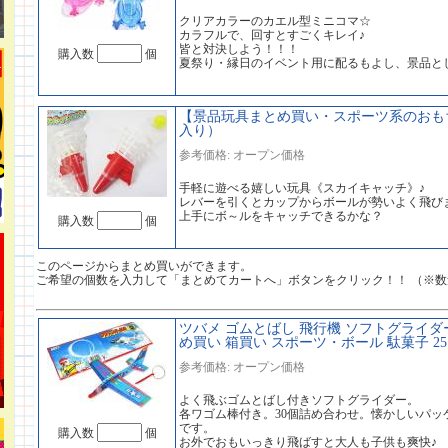
クリアカラーのカエル型ミニコマ☆
カラフルで、回すとすごくキレイ♪
皆と対決しよう！！！
購入数
個
夏祭り・縁日のイベント用に配るもよし、景品と
【景品玩具まとめ買い・スポーツ系のおもち
入り）
参考価格: オープン価格
手軽に遊べる嬉しい玩具《スカイキャッチ》♪
レバーを引くとカップからボールが勢いよく飛び
上手にボ～ルをキャッチできるかな？
購入数
個
このページからまとめ買いができます。
ご希望の個数を入力して「まとめてカートへ」ボタンをクリック！！ （※
ツバメ ゴムとばし 飛行機 ソフトグライダ
め買い 箱買い スポーツ・ボール 駄菓子 25
参考価格: オープン価格
よく飛ぶゴムとばし付きソフトグライダー。
各ワゴム棒付き。30個詰め合わせ。懐かしいパッ
です。
購入数
個
お外でおもいっきり飛ばすと大人も子供も爽快♪