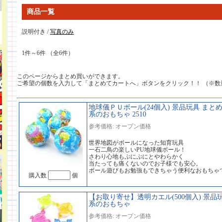
商品一覧
説明付き /
写真のみ
1件～6件 （全6件）
このページからまとめ買いができます。
ご希望の個数を入力して「まとめてカートへ」ボタンをクリック！！ （※数
地球儀ＰＵボール(24個入) 景品玩具 まと
系のおもちゃ 2510
参考価格: オープン価格
世界地図がボールになった知育玩具
一石二鳥の楽しいPU地球儀ボール！
さわり心地もぷにぷにとやわらかく
当たっても痛くないのでお子様でも安心。
ボール遊びもお勉強もできちゃう便利なおもちゃ
購入数
個
【お取り寄せ】透明カエル(500個入) 景品
系のおもちゃ
参考価格: オープン価格