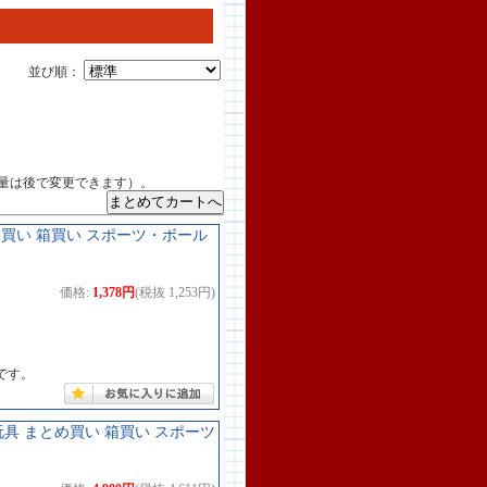
並び順：
量は後で変更できます）。
め買い 箱買い スポーツ・ボール
価格:
1,378円
(税抜 1,253円)
です。
玩具 まとめ買い 箱買い スポーツ