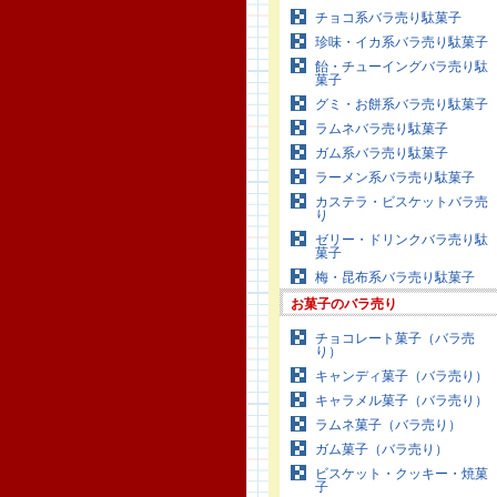
チョコ系バラ売り駄菓子
珍味・イカ系バラ売り駄菓子
飴・チューイングバラ売り駄
菓子
グミ・お餅系バラ売り駄菓子
ラムネバラ売り駄菓子
ガム系バラ売り駄菓子
ラーメン系バラ売り駄菓子
カステラ・ビスケットバラ売
り
ゼリー・ドリンクバラ売り駄
菓子
梅・昆布系バラ売り駄菓子
お菓子のバラ売り
チョコレート菓子（バラ売
り）
キャンディ菓子（バラ売り）
キャラメル菓子（バラ売り）
ラムネ菓子（バラ売り）
ガム菓子（バラ売り）
ビスケット・クッキー・焼菓
子