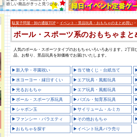
駄菓子問屋・卸の通販TOP
>
イベント・景品玩具・おもちゃのまとめ買い
>
い）
ボール・スポーツ系のおもちゃまと
人気のボール・スポーツタイプのおもちゃいろいろあります。2丁目
品、お祭り、景品玩具を卸価格でお届けいたします。
▶新入学・卒園祝い
▶当て物くじ・台紙当て
▶水ヨーヨー・縁日すくい
▶エア玩具・風船玩具
▶光るおもちゃ
▶エア玩具・風船玩具
▶ボール・スポーツ系玩具
▶パズル・知育系玩具
▶シャボン玉
▶サイリューム・ルミカ
▶ファンシー・バラエティ
▶その他おもちゃ
▶おもちゃを探す
▶イベント玩具バラ売り