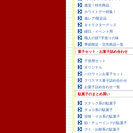
激安！特売商品
ホワイトデー特集！
激レア/限定品
キャラクターグッズ
縁日・イベント用
職人の技!!手造りの味
季節限定・完売商品一覧
菓子セット・お菓子詰め合わせ
子供用セット
オリジナル
ハロウィンお菓子セット
クリスマス菓子詰め合わせ
お菓子詰め合わせ一覧
駄菓子のまとめ買い
スナック系の駄菓子
チョコ系の駄菓子
珍味・イカ系の駄菓子
飴・チューイングの駄菓子
グミ・お餅系の駄菓子