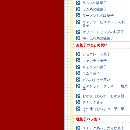
ラムネの駄菓子
ガム系の駄菓子
ラーメン系の駄菓子
カステラ・ビスケット の駄
菓子
ゼリー・ドリンクの駄菓子
梅・昆布系の駄菓子
お菓子のまとめ買い
チョコレート菓子
キャンディ菓子
キャラメル菓子
ラムネ菓子
ガムのまとめ買い
ビスケット・クッキー・焼菓
子
おかき（あられ・おかき餅）
スナック菓子
その他（おつまみ・半生菓
子）
駄菓子バラ売り
スナック系バラ売り駄菓子