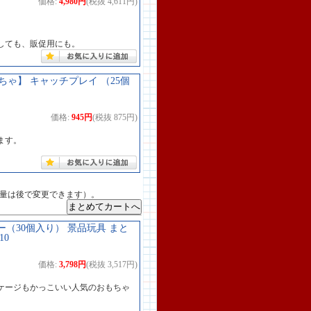
価格:
4,980円
(税抜 4,611円)
しても、販促用にも。
ゃ】 キャッチプレイ （25個
価格:
945円
(税抜 875円)
ます。
数量は後で変更できます）。
ー（30個入り） 景品玩具 まと
10
価格:
3,798円
(税抜 3,517円)
ケージもかっこいい人気のおもちゃ