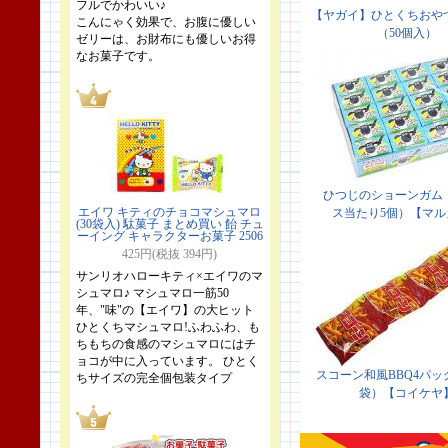
フルでかわいい♪
こんにゃく効果で、お腹に優しい
ゼリーは、お財布にも優しいお得
なお菓子です。
エイワ キティのチョコマシュマロ
(30袋入) 駄菓子 まとめ買い 飴 チュ
ーイング キャラクターお菓子 2506
425円(税抜 394円)
サンリオハローキティ×エイワのマ
シュマロ♪ マシュマロ一筋50
年、"味"の【エイワ】の大ヒット
ひとくちマシュマロ!ふわふわ、も
ちもちの食感のマシュマロにはチ
ョコが中に入っています。 ひとく
ちサイズの完全個包装タイプ