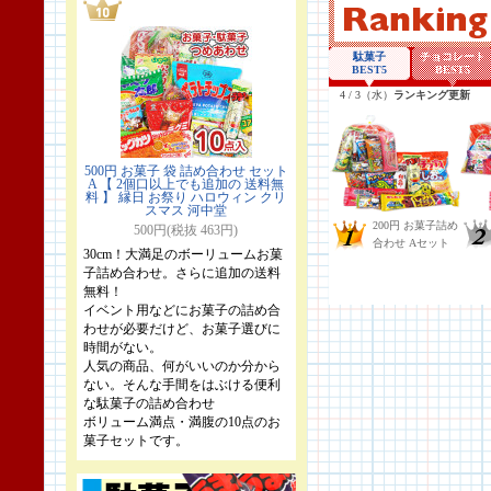
500円 お菓子 袋 詰め合わせ セット
A 【 2個口以上でも追加の 送料無
料 】 縁日 お祭り ハロウィン クリ
スマス 河中堂
500円(税抜 463円)
30cm！大満足のボーリュームお菓
子詰め合わせ。さらに追加の送料
無料！
イベント用などにお菓子の詰め合
わせが必要だけど、お菓子選びに
時間がない。
人気の商品、何がいいのか分から
ない。そんな手間をはぶける便利
な駄菓子の詰め合わせ
ボリューム満点・満腹の10点のお
菓子セットです。