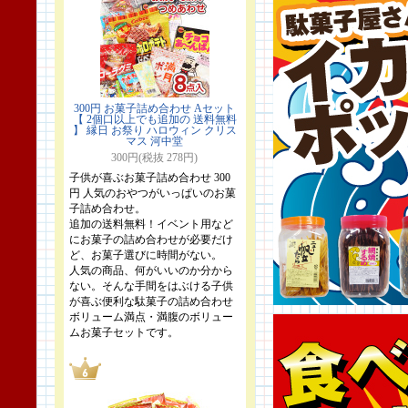
300円 お菓子詰め合わせ Aセット
【 2個口以上でも追加の 送料無料
】 縁日 お祭り ハロウィン クリス
マス 河中堂
300円(税抜 278円)
子供が喜ぶお菓子詰め合わせ 300
円 人気のおやつがいっぱいのお菓
子詰め合わせ。
追加の送料無料！イベント用など
にお菓子の詰め合わせが必要だけ
ど、お菓子選びに時間がない。
人気の商品、何がいいのか分から
ない。そんな手間をはぶける子供
が喜ぶ便利な駄菓子の詰め合わせ
ボリューム満点・満腹のボリュー
ムお菓子セットです。