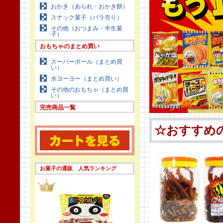
おかき（あられ・おかき餅）
スナック菓子（バラ売り）
その他（おつまみ・半生菓
子）
おもちゃのまとめ買い
スーパーボール（まとめ買
い）
水ヨーヨー（まとめ買い）
その他のおもちゃ（まとめ買
い）
完売商品一覧
お菓子の通販 人気ランキング