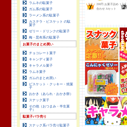
ラムネの駄菓子
ガム系の駄菓子
ラーメン系の駄菓子
カステラ・ビスケット の駄
菓子
ゼリー・ドリンクの駄菓子
梅・昆布系の駄菓子
お菓子のまとめ買い
チョコレート菓子
キャンディ菓子
キャラメル菓子
ラムネ菓子
ガムのまとめ買い
ビスケット・クッキー・焼菓
子
おかき（あられ・おかき餅）
スナック菓子
その他（おつまみ・半生菓
子）
駄菓子バラ売り
スナック系バラ売り駄菓子