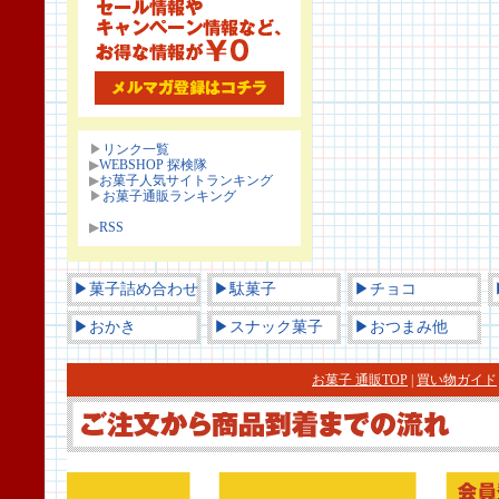
▶
リンク一覧
▶
WEBSHOP 探検隊
▶
お菓子人気サイトランキング
▶
お菓子通販ランキング
▶
RSS
▶菓子詰め合わせ
▶駄菓子
▶チョコ
▶おかき
▶スナック菓子
▶おつまみ他
お菓子 通販TOP
|
買い物ガイド