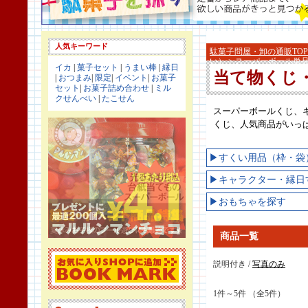
人気キーワード
駄菓子問屋・卸の通販TOP
い）
> スーパーボール単
イカ
|
菓子セット
|
うまい棒
|
縁日
当て物くじ
|
おつまみ
|
限定
|
イベント
|
お菓子
セット
|
お菓子詰め合わせ
|
ミル
クせんべい
|
たこせん
スーパーボールくじ、
くじ、人気商品がいっ
▶すくい用品（枠・袋
▶キャラクター・縁日
▶おもちゃを探す
商品一覧
説明付き /
写真のみ
1件～5件 （全5件）