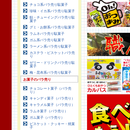
チョコ系バラ売り駄菓子
珍味・イカ系バラ売り駄菓子
飴・チューイングバラ売り駄
菓子
グミ・お餅系バラ売り駄菓子
ラムネバラ売り駄菓子
ガム系バラ売り駄菓子
ラーメン系バラ売り駄菓子
カステラ・ビスケットバラ売
り
ゼリー・ドリンクバラ売り駄
菓子
梅・昆布系バラ売り駄菓子
お菓子のバラ売り
チョコレート菓子（バラ売
り）
キャンディ菓子（バラ売り）
キャラメル菓子（バラ売り）
ラムネ菓子（バラ売り）
ガム菓子（バラ売り）
ビスケット・クッキー・焼菓
子