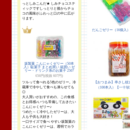
っとしみこんだ★ しみチョコステ
ィックですしっとりと後からチョ
コの風味がふわっと口の中に広が
ります。
坂製菓 こんにゃくゼリー（50本
入）駄菓子 まとめ買い 箱買い ゼ
リー・ドリンク系のお菓子 2507
656円(税抜 607円)
ツルって食べれる5色のゼリー。冷
蔵庫で冷やして食べも凍らせても
◎
大人買いがおすすめの、この食感
とお得感♪いつも常備しておきたい
こんにゃくゼリー♪
つめた～く冷やしたゼリーは、大
人も子供も大好き！
一口サイズで食べ やすい坂製菓の
こんにゃくゼリーは、透明でカラ