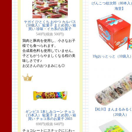
ヤガイ ひとくち おやつ カルパス
（50個入） 駄菓子 まとめ買い 箱
買い 珍味・イカ系のお菓子
540円(税抜 500円)
鶏肉と豚肉を使用し、小さなお子
様でも食べられます。
合成着色料も使用していません。
子どもがうらやましくなる程の美
味しさです♪
お父さんのおつまみにも◎
ギンビス 1本しみコーン チョコ
（15本入） 駄菓子 まとめ買い 箱
買い チョコ系のお菓子 2603
698円(税抜 646円)
チョコレートにスナックにじわ～