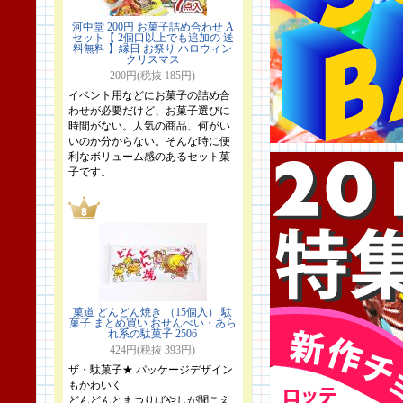
河中堂 200円 お菓子詰め合わせ A
セット【 2個口以上でも追加の 送
料無料 】縁日 お祭り ハロウィン
クリスマス
200円(税抜 185円)
イベント用などにお菓子の詰め合
わせが必要だけど、お菓子選びに
時間がない。人気の商品、何がい
いのか分からない。そんな時に便
利なボリューム感のあるセット菓
子です。
菓道 どんどん焼き （15個入） 駄
菓子 まとめ買い おせんべい・あら
れ系の駄菓子 2506
424円(税抜 393円)
ザ・駄菓子★ パッケージデザイン
もかわいく
どんどんとまつりばやしが聞こえ