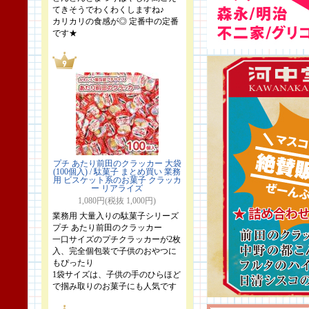
てきそうでわくわくしますね♪
カリカリの食感が◎ 定番中の定番
です★
プチ あたり前田のクラッカー 大袋
(100個入) / 駄菓子 まとめ買い 業務
用 ビスケット系のお菓子 クラッカ
ー リアライズ
1,080円(税抜 1,000円)
業務用 大量入りの駄菓子シリーズ
プチ あたり前田のクラッカー
一口サイズのプチクラッカーが2枚
入、完全個包装で子供のおやつに
もぴったり
1袋サイズは、子供の手のひらほど
で掴み取りのお菓子にも人気です