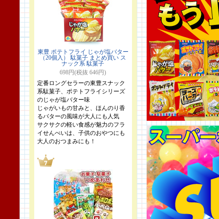
東豊 ポテトフライ じゃが塩バター
（20個入） 駄菓子 まとめ買い ス
ナック系 駄菓子
698円(税抜 646円)
定番ロングセラーの東豊スナック
系駄菓子、ポテトフライシリーズ
のじゃが塩バター味
じゃがいもの甘みと、ほんのり香
るバターの風味が大人にも人気
サクサクの軽い食感が魅力のフラ
イせんべいは、子供のおやつにも
大人のおつまみにも！