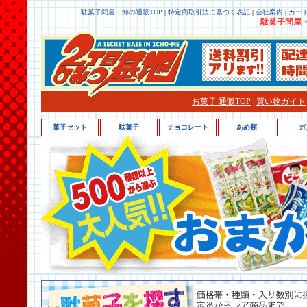
駄菓子問屋・卸の通販TOP
|
特定商取引法に基づく表記
|
会社案内
|
カー
駄菓子問屋・
お菓子 通販TOP
|
買い物ガイド