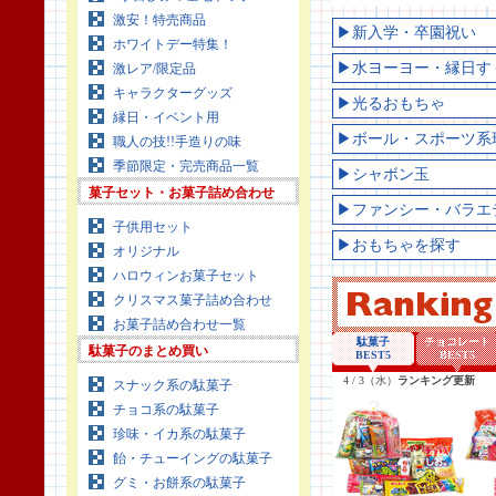
激安！特売商品
▶新入学・卒園祝い
ホワイトデー特集！
▶水ヨーヨー・縁日す
激レア/限定品
キャラクターグッズ
▶光るおもちゃ
縁日・イベント用
▶ボール・スポーツ系
職人の技!!手造りの味
季節限定・完売商品一覧
▶シャボン玉
菓子セット・お菓子詰め合わせ
▶ファンシー・バラエ
子供用セット
▶おもちゃを探す
オリジナル
ハロウィンお菓子セット
クリスマス菓子詰め合わせ
お菓子詰め合わせ一覧
駄菓子のまとめ買い
スナック系の駄菓子
チョコ系の駄菓子
珍味・イカ系の駄菓子
飴・チューイングの駄菓子
グミ・お餅系の駄菓子