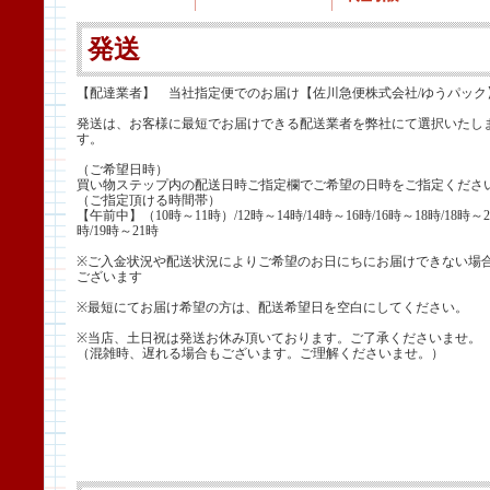
発送
【配達業者】 当社指定便でのお届け【佐川急便株式会社/ゆうパック
発送は、お客様に最短でお届けできる配送業者を弊社にて選択いたし
す。
（ご希望日時）
買い物ステップ内の配送日時ご指定欄でご希望の日時をご指定くださ
（ご指定頂ける時間帯）
【午前中】（10時～11時）/12時～14時/14時～16時/16時～18時/18時～2
時/19時～21時
※ご入金状況や配送状況によりご希望のお日にちにお届けできない場
ございます
※最短にてお届け希望の方は、配送希望日を空白にしてください。
※当店、土日祝は発送お休み頂いております。ご了承くださいませ。
（混雑時、遅れる場合もございます。ご理解くださいませ。）