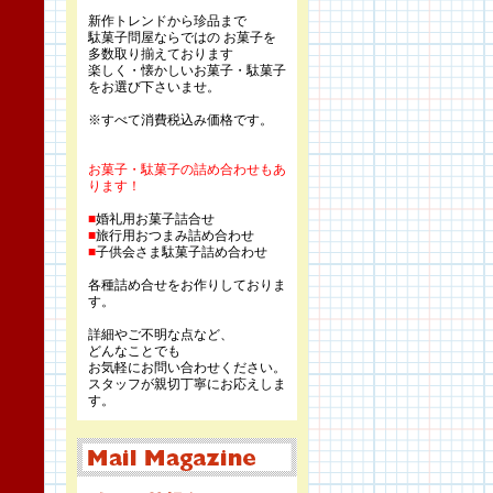
新作トレンドから珍品まで
駄菓子問屋ならではの お菓子を
多数取り揃えております
楽しく・懐かしいお菓子・駄菓子
をお選び下さいませ。
※すべて消費税込み価格です。
お菓子・駄菓子の詰め合わせもあ
ります！
■
婚礼用お菓子詰合せ
■
旅行用おつまみ詰め合わせ
■
子供会さま駄菓子詰め合わせ
各種詰め合せをお作りしておりま
す。
詳細やご不明な点など、
どんなことでも
お気軽にお問い合わせください。
スタッフが親切丁寧にお応えしま
す。