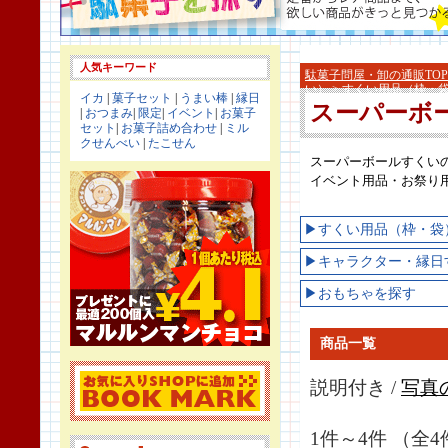
人気キーワード
駄菓子問屋・卸の通販TOP
い）
> すくい用品（枠・
イカ
|
菓子セット
|
うまい棒
|
縁日
スーパーボ
|
おつまみ
|
限定
|
イベント
|
お菓子
セット
|
お菓子詰め合わせ
|
ミル
クせんべい
|
たこせん
スーパーボールすくい
イベント用品・お祭り
▶すくい用品（枠・袋
▶キャラクター・縁日
▶おもちゃを探す
商品一覧
説明付き /
写真
1件～4件 （全4