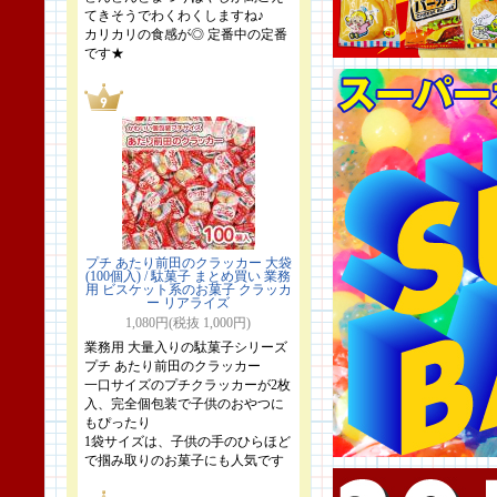
てきそうでわくわくしますね♪
カリカリの食感が◎ 定番中の定番
です★
プチ あたり前田のクラッカー 大袋
(100個入) / 駄菓子 まとめ買い 業務
用 ビスケット系のお菓子 クラッカ
ー リアライズ
1,080円(税抜 1,000円)
業務用 大量入りの駄菓子シリーズ
プチ あたり前田のクラッカー
一口サイズのプチクラッカーが2枚
入、完全個包装で子供のおやつに
もぴったり
1袋サイズは、子供の手のひらほど
で掴み取りのお菓子にも人気です