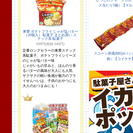
東豊 ポテトフライ じゃが塩バター
（20個入） 駄菓子 まとめ買い ス
ナック系 駄菓子
698円(税抜 646円)
定番ロングセラーの東豊スナック
系駄菓子、ポテトフライシリーズ
のじゃが塩バター味
じゃがいもの甘みと、ほんのり香
るバターの風味が大人にも人気
サクサクの軽い食感が魅力のフラ
イせんべいは、子供のおやつにも
大人のおつまみにも！