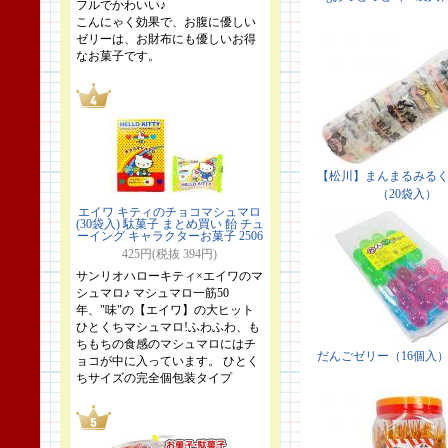
フルでかわいい♪
こんにゃく効果で、お腹に優しい
ゼリーは、お財布にも優しいお得
なお菓子です。
エイワ キティのチョコマシュマロ
(30袋入) 駄菓子 まとめ買い 飴 チュ
ーイング キャラクターお菓子 2506
425円(税抜 394円)
サンリオハローキティ×エイワのマ
シュマロ♪ マシュマロ一筋50
年、"味"の【エイワ】の大ヒット
ひとくちマシュマロ!ふわふわ、も
ちもちの食感のマシュマロにはチ
ョコが中に入っています。 ひとく
ちサイズの完全個包装タイプ