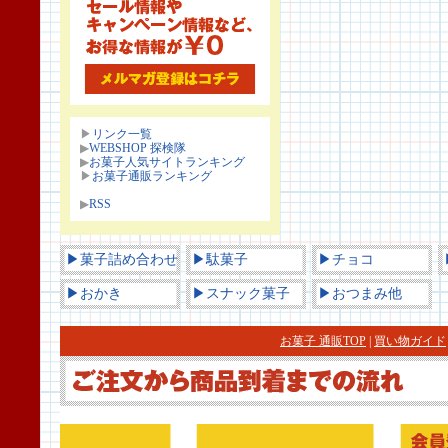
▶
リンク一覧
▶
WEBSHOP 探検隊
▶
お菓子人気サイトランキング
▶
お菓子通販ランキング
▶
RSS
▶菓子詰め合わせ
▶駄菓子
▶チョコ
▶おかき
▶スナック菓子
▶おつまみ他
お菓子 通販TOP
|
買い物ガイド