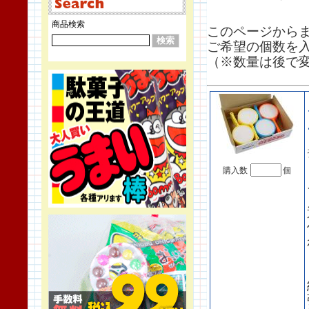
商品検索
このページから
ご希望の個数を
（※数量は後で
購入数
個