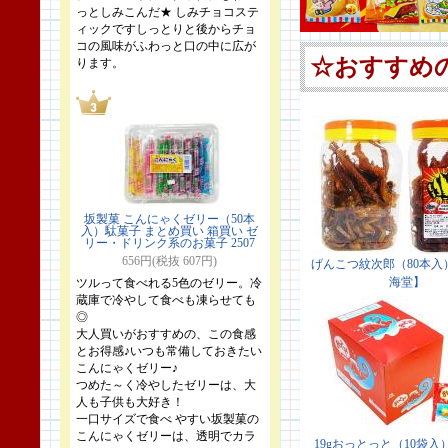
っとしみこんだ★ しみチョコステ
ィックですしっとりと後からチョ
コの風味がふわっと口の中に広が
ります。
坂製菓 こんにゃくゼリー（50本
入）駄菓子 まとめ買い 箱買い ゼ
リー・ドリンク系のお菓子 2507
656円(税抜 607円)
ツルって食べれる5色のゼリー。冷
蔵庫で冷やして食べも凍らせても
◎
大人買いがおすすめの、この食感
とお得感♪いつも常備しておきたい
こんにゃくゼリー♪
つめた～く冷やしたゼリーは、大
人も子供も大好き！
一口サイズで食べ やすい坂製菓の
こんにゃくゼリーは、透明でカラ