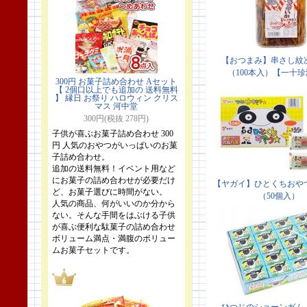
300円 お菓子詰め合わせ Aセット
【 2個口以上でも追加の 送料無料
】 縁日 お祭り ハロウィン クリス
マス 河中堂
300円(税抜 278円)
子供が喜ぶお菓子詰め合わせ 300
円 人気のおやつがいっぱいのお菓
子詰め合わせ。
追加の送料無料！イベント用など
にお菓子の詰め合わせが必要だけ
ど、お菓子選びに時間がない。
人気の商品、何がいいのか分から
ない。そんな手間をはぶける子供
が喜ぶ便利な駄菓子の詰め合わせ
ボリューム満点・満腹のボリュー
ムお菓子セットです。