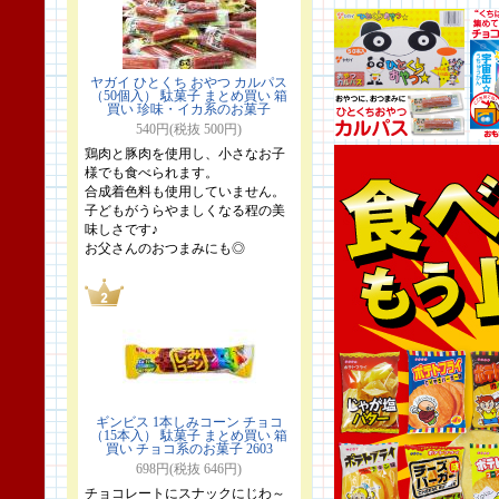
ヤガイ ひとくち おやつ カルパス
（50個入） 駄菓子 まとめ買い 箱
買い 珍味・イカ系のお菓子
540円(税抜 500円)
鶏肉と豚肉を使用し、小さなお子
様でも食べられます。
合成着色料も使用していません。
子どもがうらやましくなる程の美
味しさです♪
お父さんのおつまみにも◎
ギンビス 1本しみコーン チョコ
（15本入） 駄菓子 まとめ買い 箱
買い チョコ系のお菓子 2603
698円(税抜 646円)
チョコレートにスナックにじわ～