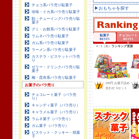
チョコ系バラ売り駄菓子
▶おもちゃを探す
珍味・イカ系バラ売り駄菓子
飴・チューイングバラ売り駄
菓子
グミ・お餅系バラ売り駄菓子
ラムネバラ売り駄菓子
ガム系バラ売り駄菓子
ラーメン系バラ売り駄菓子
カステラ・ビスケットバラ売
り
ゼリー・ドリンクバラ売り駄
菓子
梅・昆布系バラ売り駄菓子
お菓子のバラ売り
チョコレート菓子（バラ売
り）
キャンディ菓子（バラ売り）
キャラメル菓子（バラ売り）
ラムネ菓子（バラ売り）
ガム菓子（バラ売り）
ビスケット・クッキー・焼菓
子