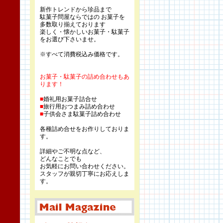
新作トレンドから珍品まで
駄菓子問屋ならではの お菓子を
多数取り揃えております
楽しく・懐かしいお菓子・駄菓子
をお選び下さいませ。
※すべて消費税込み価格です。
お菓子・駄菓子の詰め合わせもあ
ります！
■
婚礼用お菓子詰合せ
■
旅行用おつまみ詰め合わせ
■
子供会さま駄菓子詰め合わせ
各種詰め合せをお作りしておりま
す。
詳細やご不明な点など、
どんなことでも
お気軽にお問い合わせください。
スタッフが親切丁寧にお応えしま
す。