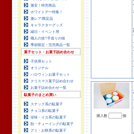
激安！特売商品
ホワイトデー特集！
激レア/限定品
キャラクターグッズ
縁日・イベント用
職人の技!!手造りの味
季節限定・完売商品一覧
菓子セット・お菓子詰め合わせ
子供用セット
オリジナル
ハロウィンお菓子セット
クリスマス菓子詰め合わせ
お菓子詰め合わせ一覧
駄菓子のまとめ買い
スナック系の駄菓子
チョコ系の駄菓子
購入数
個
珍味・イカ系の駄菓子
飴・チューイングの駄菓子
グミ・お餅系の駄菓子