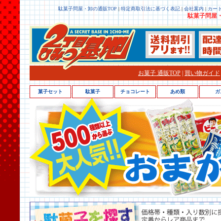
駄菓子問屋・卸の通販TOP
|
特定商取引法に基づく表記
|
会社案内
|
カー
駄菓子問屋・
お菓子 通販TOP
|
買い物ガイド