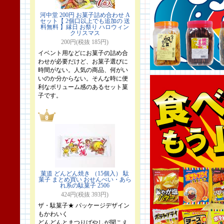
河中堂 200円 お菓子詰め合わせ A
セット【 2個口以上でも追加の 送
料無料 】縁日 お祭り ハロウィン
クリスマス
200円(税抜 185円)
イベント用などにお菓子の詰め合
わせが必要だけど、お菓子選びに
時間がない。人気の商品、何がい
いのか分からない。そんな時に便
利なボリューム感のあるセット菓
子です。
菓道 どんどん焼き （15個入） 駄
菓子 まとめ買い おせんべい・あら
れ系の駄菓子 2506
424円(税抜 393円)
ザ・駄菓子★ パッケージデザイン
もかわいく
どんどんとまつりばやしが聞こえ