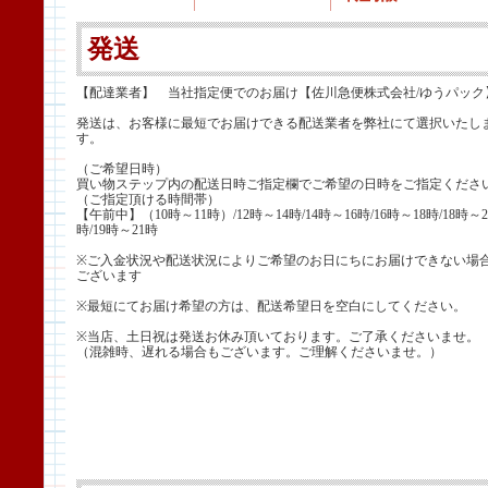
発送
【配達業者】 当社指定便でのお届け【佐川急便株式会社/ゆうパック
発送は、お客様に最短でお届けできる配送業者を弊社にて選択いたし
す。
（ご希望日時）
買い物ステップ内の配送日時ご指定欄でご希望の日時をご指定くださ
（ご指定頂ける時間帯）
【午前中】（10時～11時）/12時～14時/14時～16時/16時～18時/18時～2
時/19時～21時
※ご入金状況や配送状況によりご希望のお日にちにお届けできない場
ございます
※最短にてお届け希望の方は、配送希望日を空白にしてください。
※当店、土日祝は発送お休み頂いております。ご了承くださいませ。
（混雑時、遅れる場合もございます。ご理解くださいませ。）