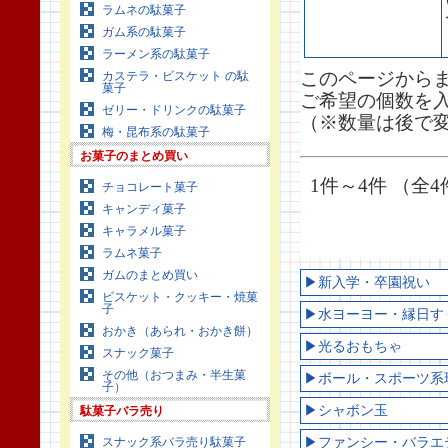
ラムネの駄菓子
ガム系の駄菓子
ラーメン系の駄菓子
このページから
カステラ・ビスケット の駄
菓子
ご希望の個数を
ゼリー・ドリンクの駄菓子
（※数量は後で
梅・昆布系の駄菓子
お菓子のまとめ買い
1件～4件 （全4
チョコレート菓子
キャンディ菓子
キャラメル菓子
ラムネ菓子
ガムのまとめ買い
▶新入学・卒園祝い
ビスケット・クッキー・焼菓
子
▶水ヨーヨー・縁日す
おかき（あられ・おかき餅）
▶光るおもちゃ
スナック菓子
その他（おつまみ・半生菓
▶ボール・スポーツ系
子）
▶シャボン玉
駄菓子バラ売り
スナック系バラ売り駄菓子
▶ファンシー・バラエ