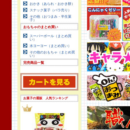
おかき（あられ・おかき餅）
スナック菓子（バラ売り）
その他（おつまみ・半生菓
子）
おもちゃのまとめ買い
スーパーボール（まとめ買
い）
水ヨーヨー（まとめ買い）
その他のおもちゃ（まとめ買
い）
完売商品一覧
お菓子の通販 人気ランキング