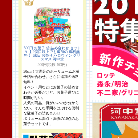
500円 お菓子 袋 詰め合わせ セット
A 【 2個口以上でも追加の 送料無
料 】 縁日 お祭り ハロウィン クリ
スマス 河中堂
500円(税抜 463円)
30cm！大満足のボーリュームお菓
子詰め合わせ。さらに追加の送料
無料！
イベント用などにお菓子の詰め合
わせが必要だけど、お菓子選びに
時間がない。
人気の商品、何がいいのか分から
ない。そんな手間をはぶける便利
な駄菓子の詰め合わせ
ボリューム満点・満腹の10点のお
菓子セットです。