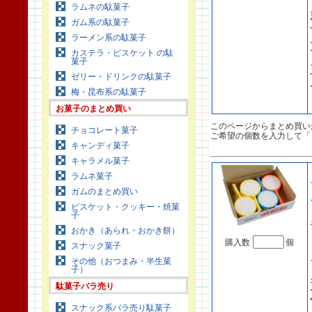
ラムネの駄菓子
ガム系の駄菓子
ラーメン系の駄菓子
カステラ・ビスケット の駄
菓子
ゼリー・ドリンクの駄菓子
梅・昆布系の駄菓子
お菓子のまとめ買い
このページからまとめ買い
チョコレート菓子
ご希望の個数を入力して「
キャンディ菓子
キャラメル菓子
ラムネ菓子
ガムのまとめ買い
ビスケット・クッキー・焼菓
子
おかき（あられ・おかき餅）
購入数
個
スナック菓子
その他（おつまみ・半生菓
子）
駄菓子バラ売り
スナック系バラ売り駄菓子