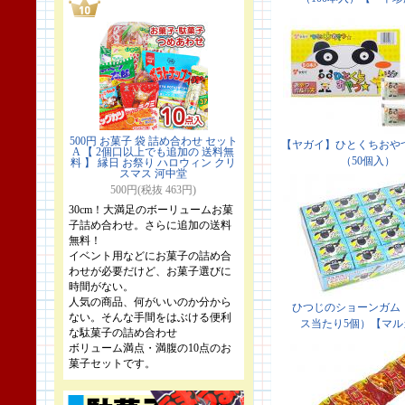
500円 お菓子 袋 詰め合わせ セット
A 【 2個口以上でも追加の 送料無
料 】 縁日 お祭り ハロウィン クリ
スマス 河中堂
500円(税抜 463円)
30cm！大満足のボーリュームお菓
子詰め合わせ。さらに追加の送料
無料！
イベント用などにお菓子の詰め合
わせが必要だけど、お菓子選びに
時間がない。
人気の商品、何がいいのか分から
ない。そんな手間をはぶける便利
な駄菓子の詰め合わせ
ボリューム満点・満腹の10点のお
菓子セットです。