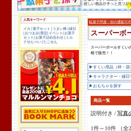
人気キーワード
駄菓子問屋・卸の通販TOP
イカ
|
菓子セット
|
うまい棒
|
縁日
スーパーボ
|
おつまみ
|
限定
|
イベント
|
お菓子
セット
|
お菓子詰め合わせ
|
ミル
クせんべい
|
たこせん
スーパーボールすくい
格で販売！！
▶すくい用品（枠・袋
▶キャラクター・縁日
▶おもちゃを探す
商品一覧
説明付き /
写真
1件～10件 （全