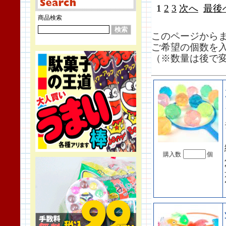
1
2
3
次へ
最後
商品検索
このページから
ご希望の個数を
（※数量は後で
購入数
個