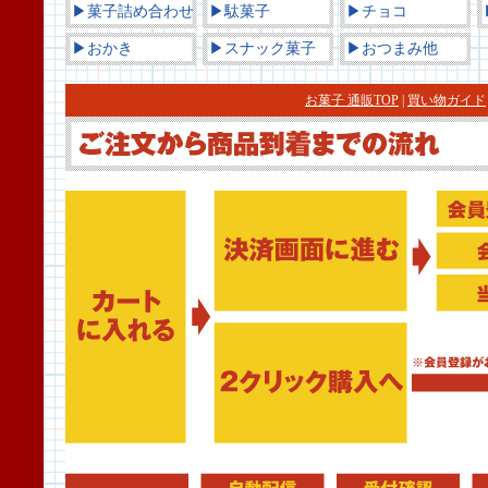
▶菓子詰め合わせ
▶駄菓子
▶チョコ
▶おかき
▶スナック菓子
▶おつまみ他
お菓子 通販TOP
|
買い物ガイド