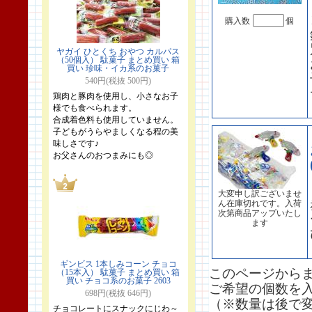
購入数
個
ヤガイ ひとくち おやつ カルパス
（50個入） 駄菓子 まとめ買い 箱
買い 珍味・イカ系のお菓子
540円(税抜 500円)
鶏肉と豚肉を使用し、小さなお子
様でも食べられます。
合成着色料も使用していません。
子どもがうらやましくなる程の美
味しさです♪
お父さんのおつまみにも◎
大変申し訳ございませ
ん在庫切れです。入荷
次第商品アップいたし
ます
ギンビス 1本しみコーン チョコ
このページから
（15本入） 駄菓子 まとめ買い 箱
買い チョコ系のお菓子 2603
ご希望の個数を
698円(税抜 646円)
（※数量は後で
チョコレートにスナックにじわ～