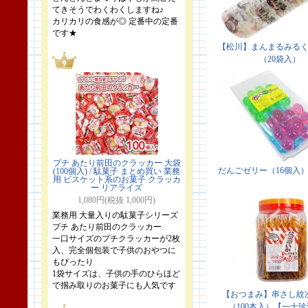
てきそうでわくわくしますね♪
カリカリの食感が◎ 定番中の定番
です★
プチ あたり前田のクラッカー 大袋
(100個入) / 駄菓子 まとめ買い 業務
用 ビスケット系のお菓子 クラッカ
ー リアライズ
1,080円(税抜 1,000円)
業務用 大量入りの駄菓子シリーズ
プチ あたり前田のクラッカー
一口サイズのプチクラッカーが2枚
入、完全個包装で子供のおやつに
もぴったり
1袋サイズは、子供の手のひらほど
で掴み取りのお菓子にも人気です