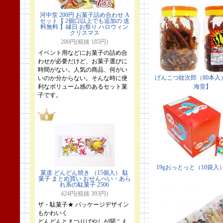
河中堂 200円 お菓子詰め合わせ A
セット【 2個口以上でも追加の 送
料無料 】縁日 お祭り ハロウィン
クリスマス
200円(税抜 185円)
イベント用などにお菓子の詰め合
わせが必要だけど、お菓子選びに
時間がない。人気の商品、何がい
いのか分からない。そんな時に便
利なボリューム感のあるセット菓
子です。
菓道 どんどん焼き （15個入） 駄
菓子 まとめ買い おせんべい・あら
れ系の駄菓子 2506
424円(税抜 393円)
ザ・駄菓子★ パッケージデザイン
もかわいく
どんどんとまつりばやしが聞こえ