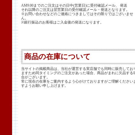
AM9:00までのご注文はその日中(営業日)に受付確認メール、 発送
それ以降のご注文は翌営業日の受付確認メール・発送となります。
※お問い合わせなどのご連絡につきましてはその限りではございませ
ん。
※銀行振込のお客様はご入金後の発送になります。
商品の在庫について
当サイトの掲載商品は、当社が運営する実店舗でも同時に販売してお
ますため同タイミングのご注文があった場合、商品がまれに欠品する
合がございます。
常に現在の在庫をご案内するよう心がけておりますがご理解ください
すようお願い申し上げます。