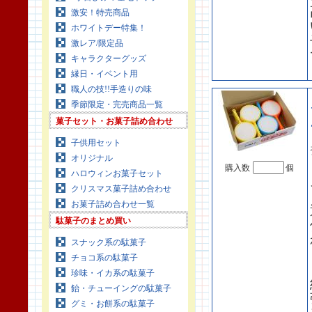
激安！特売商品
ホワイトデー特集！
激レア/限定品
キャラクターグッズ
縁日・イベント用
職人の技!!手造りの味
季節限定・完売商品一覧
菓子セット・お菓子詰め合わせ
子供用セット
オリジナル
購入数
個
ハロウィンお菓子セット
クリスマス菓子詰め合わせ
お菓子詰め合わせ一覧
駄菓子のまとめ買い
スナック系の駄菓子
チョコ系の駄菓子
珍味・イカ系の駄菓子
飴・チューイングの駄菓子
グミ・お餅系の駄菓子