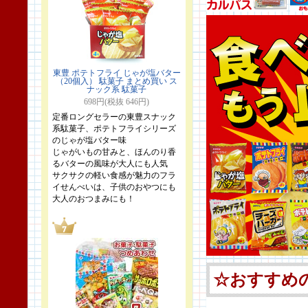
東豊 ポテトフライ じゃが塩バター
（20個入） 駄菓子 まとめ買い ス
ナック系 駄菓子
698円(税抜 646円)
定番ロングセラーの東豊スナック
系駄菓子、ポテトフライシリーズ
のじゃが塩バター味
じゃがいもの甘みと、ほんのり香
るバターの風味が大人にも人気
サクサクの軽い食感が魅力のフラ
イせんべいは、子供のおやつにも
大人のおつまみにも！