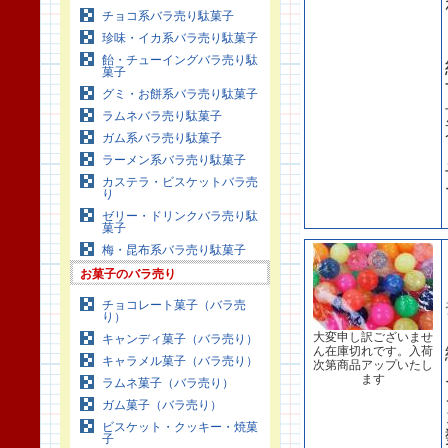
チョコ系バラ売り駄菓子
珍味・イカ系バラ売り駄菓子
飴・チューイングバラ売り駄
菓子
グミ・お餅系バラ売り駄菓子
ラムネバラ売り駄菓子
ガム系バラ売り駄菓子
ラーメン系バラ売り駄菓子
カステラ・ビスケットバラ売
り
ゼリー・ドリンクバラ売り駄
菓子
梅・昆布系バラ売り駄菓子
お菓子のバラ売り
チョコレート菓子（バラ売
り）
大変申し訳ございませ
キャンディ菓子（バラ売り）
ん在庫切れです。入荷
キャラメル菓子（バラ売り）
次第商品アップいたし
ます
ラムネ菓子（バラ売り）
ガム菓子（バラ売り）
ビスケット・クッキー・焼菓
子