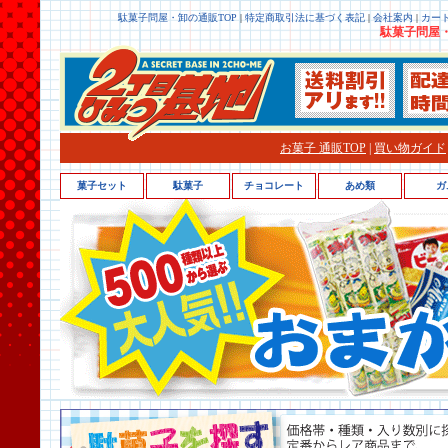
駄菓子問屋・卸の通販TOP
|
特定商取引法に基づく表記
|
会社案内
|
カー
駄菓子問屋・
お菓子 通販TOP
|
買い物ガイド