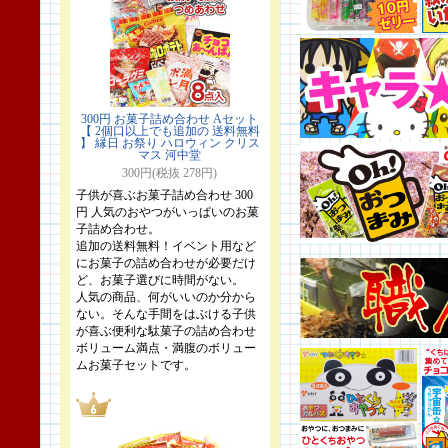
300円 お菓子詰め合わせ Aセット
【 2個口以上でも追加の 送料無料
】 縁日 お祭り ハロウィン クリス
マス 河中堂
300円(税抜 278円)
子供が喜ぶお菓子詰め合わせ 300
円 人気のおやつがいっぱいのお菓
子詰め合わせ。
追加の送料無料！イベント用など
にお菓子の詰め合わせが必要だけ
ど、お菓子選びに時間がない。
人気の商品、何がいいのか分から
ない。そんな手間をはぶける子供
が喜ぶ便利な駄菓子の詰め合わせ
ボリューム満点・満腹のボリュー
ムお菓子セットです。