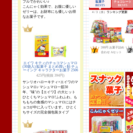
フルでかわいい♪
こんにゃく効果で、お腹に優しい
ゼリーは、お財布にも優しいお得
なお菓子です。
エイワ キティのチョコマシュマロ
(30袋入) 駄菓子 まとめ買い 飴 チュ
ーイング キャラクターお菓子 2506
425円(税抜 394円)
サンリオハローキティ×エイワのマ
シュマロ♪ マシュマロ一筋50
年、"味"の【エイワ】の大ヒット
ひとくちマシュマロ!ふわふわ、も
ちもちの食感のマシュマロにはチ
ョコが中に入っています。 ひとく
ちサイズの完全個包装タイプ