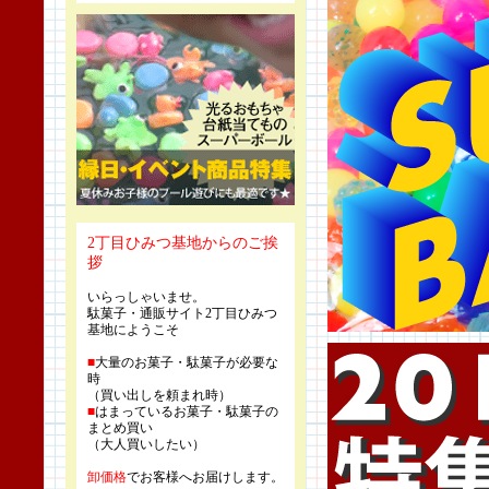
2丁目ひみつ基地からのご挨
拶
いらっしゃいませ。
駄菓子・通販サイト2丁目ひみつ
基地にようこそ
■
大量のお菓子・駄菓子が必要な
時
（買い出しを頼まれ時）
■
はまっているお菓子・駄菓子の
まとめ買い
（大人買いしたい）
卸価格
でお客様へお届けします。