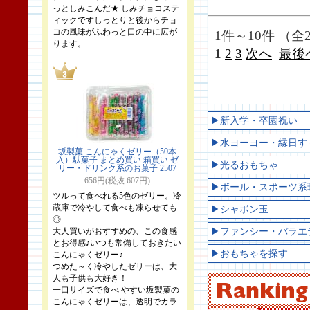
っとしみこんだ★ しみチョコステ
ィックですしっとりと後からチョ
コの風味がふわっと口の中に広が
1件～10件 （全
ります。
1
2
3
次へ
最後
▶新入学・卒園祝い
▶水ヨーヨー・縁日す
坂製菓 こんにゃくゼリー（50本
入）駄菓子 まとめ買い 箱買い ゼ
▶光るおもちゃ
リー・ドリンク系のお菓子 2507
656円(税抜 607円)
▶ボール・スポーツ系
ツルって食べれる5色のゼリー。冷
蔵庫で冷やして食べも凍らせても
▶シャボン玉
◎
大人買いがおすすめの、この食感
▶ファンシー・バラエ
とお得感♪いつも常備しておきたい
▶おもちゃを探す
こんにゃくゼリー♪
つめた～く冷やしたゼリーは、大
人も子供も大好き！
一口サイズで食べ やすい坂製菓の
こんにゃくゼリーは、透明でカラ