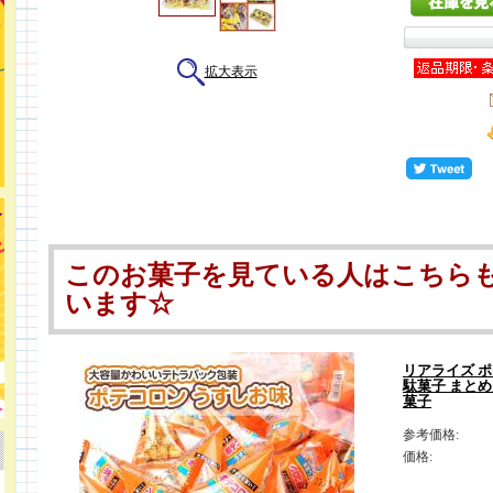
拡大表示
このお菓子を見ている人はこちら
います☆
リアライズ ポ
駄菓子 まとめ
菓子
参考価格:
価格: