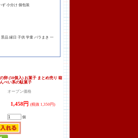
いず 小分け 個包装
景品 縁日 子供 学童 バラまき 一
卵 (50個入) お菓子 まとめ売り 箱
せんべい系の駄菓子
オープン価格
1,458円
(税抜 1,350円)
個