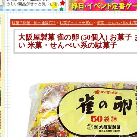
駄菓子問屋・卸の通販TOP
>
駄菓子のまとめ買い
>
米菓・せんべい系の駄菓
大阪屋製菓 雀の卵 (50個入) お菓子
い 米菓・せんべい系の駄菓子