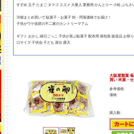
すずめ 玉子 たまご タマゴ スズメ 大量入 業務用 かんとりー 小粒 ぷちさ
50個まとめ買いで 駄菓子・お菓子 卸・問屋価格でお届け！
子供がウケ抜群の不二家のカントリーマアム
ギフト おかし 縁日ごっこ 子供が喜ぶ駄菓子 配布用 個包装 販促品 お祭り 
口サイズ 子供会 子ども 屋台 露天
大阪屋製菓 雀の
買い 米菓・
参考価格:
価格:
購入数: