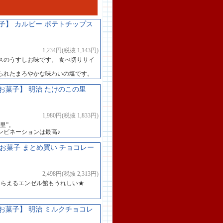
】 カルビー ポテトチップス
1,234円(税抜 1,143円)
スのうすしお味です。 食べ切りサイ
られたまろやかな味わいの塩です。
菓子】 明治 たけのこの里
1,980円(税抜 1,833円)
里”。
ンビネーションは最高♪
 お菓子 まとめ買い チョコレー
2,498円(税抜 2,313円)
もらえるエンゼル館もうれしい★
菓子】 明治 ミルクチョコレ