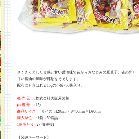
さくさくとした食感と甘い醤油味で昔からおなじみの豆菓子、雀の卵♪
甘い醤油の風味が郷愁をそそります。
配布にも喜ばれる15gの小袋×50袋入り。
発 売 元 :
株式会社大阪屋製菓
内 容 量 :
15g
商品サイズ :
サイズ: H20mm × W400mm × D90mm
購入単位 :
1袋（50袋詰）
1個あたり :
27円(税抜)
【関連キーワード】