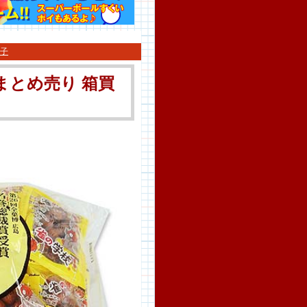
子
 まとめ売り 箱買