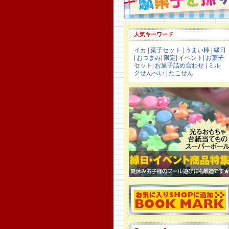
人気キーワード
イカ
|
菓子セット
|
うまい棒
|
縁日
|
おつまみ
|
限定
|
イベント
|
お菓子
セット
|
お菓子詰め合わせ
|
ミル
クせんべい
|
たこせん