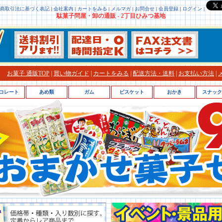
商取引法に基づく表記
|
会社案内
|
カートをみる
|
メルマガ
|
お問合せ
|
会員登録
|
ログイン
|
駄菓子問屋・卸の通販 - 2丁目ひみつ基地
お菓子 通販TOP
|
買い物ガイド
|
カートをみる
|
配送方法・送料
|
お支払い方法
|