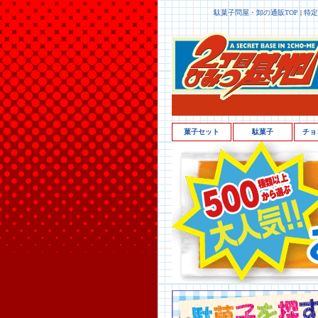
駄菓子問屋・卸の通販TOP
|
特定