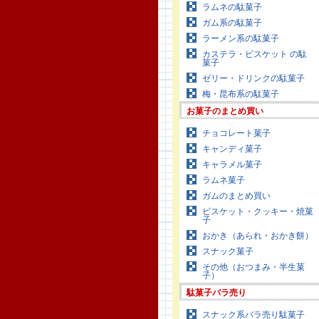
ラムネの駄菓子
ガム系の駄菓子
ラーメン系の駄菓子
カステラ・ビスケット の駄
菓子
ゼリー・ドリンクの駄菓子
梅・昆布系の駄菓子
お菓子のまとめ買い
チョコレート菓子
キャンディ菓子
キャラメル菓子
ラムネ菓子
ガムのまとめ買い
ビスケット・クッキー・焼菓
子
おかき（あられ・おかき餅）
スナック菓子
その他（おつまみ・半生菓
子）
駄菓子バラ売り
スナック系バラ売り駄菓子