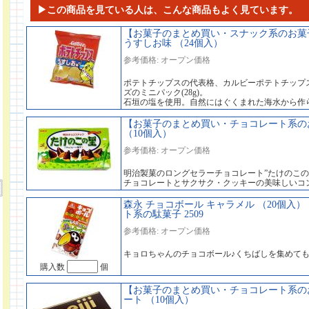
▶この商品を見ている人は、こんな商品もよく見ています。
【お菓子のまとめ買い・スナック系のお菓子
うすしお味 （24個入）
参考価格: オープン価格
ポテトチップスの代表格、カルビーポテトチップ
ズのミニパック(28g)。
石垣の塩を使用。自然にはぐくまれた海水から作
【お菓子のまとめ買い・チョコレート系のお
（10個入）
参考価格: オープン価格
明治製菓のロングセラーチョコレート”たけのこの
チョコレートとサクサク・クッキーの美味しいコ
森永 チョコボール キャラメル （20個入）
ト系の駄菓子 2509
参考価格: オープン価格
キョロちゃんのチョコボール♪くちばしを集めて
購入数
個
【お菓子のまとめ買い・チョコレート系のお
ート （10個入）