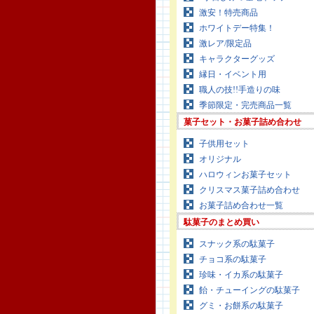
激安！特売商品
ホワイトデー特集！
激レア/限定品
キャラクターグッズ
縁日・イベント用
職人の技!!手造りの味
季節限定・完売商品一覧
菓子セット・お菓子詰め合わせ
子供用セット
オリジナル
ハロウィンお菓子セット
クリスマス菓子詰め合わせ
お菓子詰め合わせ一覧
駄菓子のまとめ買い
スナック系の駄菓子
チョコ系の駄菓子
珍味・イカ系の駄菓子
飴・チューイングの駄菓子
グミ・お餅系の駄菓子