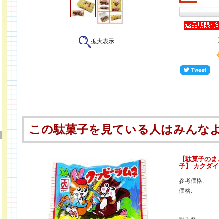
拡大表示
この駄菓子を見ている人はみんな
【駄菓子のま
子】 カクダイ
参考価格:
価格: