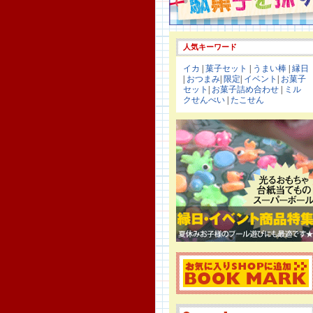
人気キーワード
イカ
|
菓子セット
|
うまい棒
|
縁日
|
おつまみ
|
限定
|
イベント
|
お菓子
セット
|
お菓子詰め合わせ
|
ミル
クせんべい
|
たこせん