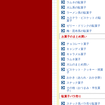
ラムネの駄菓子
ガム系の駄菓子
ラーメン系の駄菓子
カステラ・ビスケット の駄
菓子
ゼリー・ドリンクの駄菓子
梅・昆布系の駄菓子
お菓子のまとめ買い
チョコレート菓子
キャンディ菓子
キャラメル菓子
ラムネ菓子
ガムのまとめ買い
ビスケット・クッキー・焼菓
子
おかき（あられ・おかき餅）
スナック菓子
その他（おつまみ・半生菓
子）
駄菓子バラ売り
スナック系バラ売り駄菓子