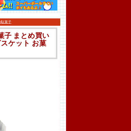
の駄菓子
菓子 まとめ買い
ビスケット お菓