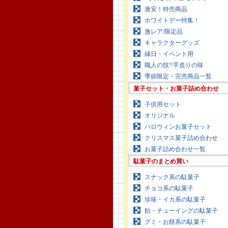
激安！特売商品
ホワイトデー特集！
激レア/限定品
キャラクターグッズ
縁日・イベント用
職人の技!!手造りの味
季節限定・完売商品一覧
菓子セット・お菓子詰め合わせ
子供用セット
オリジナル
ハロウィンお菓子セット
クリスマス菓子詰め合わせ
お菓子詰め合わせ一覧
駄菓子のまとめ買い
スナック系の駄菓子
チョコ系の駄菓子
珍味・イカ系の駄菓子
飴・チューイングの駄菓子
グミ・お餅系の駄菓子