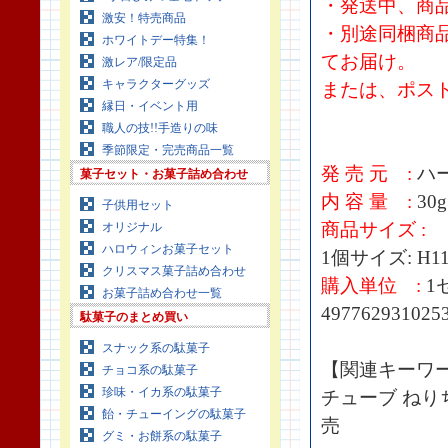
・発送中、商
激安！特売商品
・別途同梱商
ホワイトデー特集！
てお届け。
激レア/限定品
キャラクターグッズ
または、ポス
縁日・イベント用
職人の技!!手造りの味
季節限定・完売商品一覧
発 売 元 :
ハ
菓子セット・お菓子詰め合わせ
内 容 量 :
30g
子供用セット
商品サイズ :
オリジナル
ハロウィンお菓子セット
1個サイズ: H11
クリスマス菓子詰め合わせ
購入単位 :
1
お菓子詰め合わせ一覧
497762931025
駄菓子のまとめ買い
スナック系の駄菓子
【関連キーワ
チョコ系の駄菓子
珍味・イカ系の駄菓子
チューブ ねり
飴・チューイングの駄菓子
売
グミ・お餅系の駄菓子