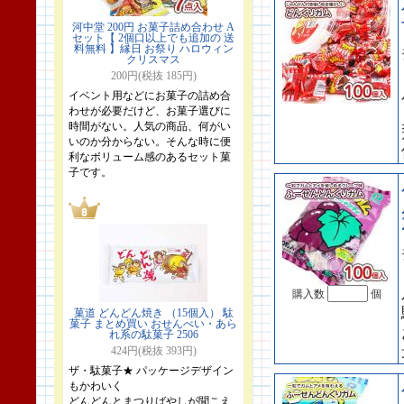
河中堂 200円 お菓子詰め合わせ A
セット【 2個口以上でも追加の 送
料無料 】縁日 お祭り ハロウィン
クリスマス
200円(税抜 185円)
イベント用などにお菓子の詰め合
わせが必要だけど、お菓子選びに
時間がない。人気の商品、何がい
いのか分からない。そんな時に便
利なボリューム感のあるセット菓
子です。
購入数
個
菓道 どんどん焼き （15個入） 駄
菓子 まとめ買い おせんべい・あら
れ系の駄菓子 2506
424円(税抜 393円)
ザ・駄菓子★ パッケージデザイン
もかわいく
どんどんとまつりばやしが聞こえ