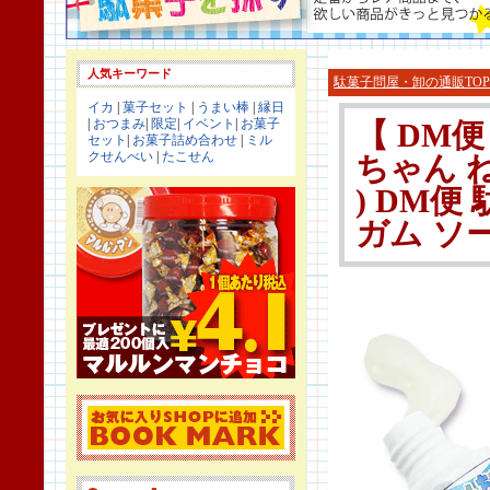
人気キーワード
駄菓子問屋・卸の通販TOP
イカ
|
菓子セット
|
うまい棒
|
縁日
|
おつまみ
|
限定
|
イベント
|
お菓子
【 DM
セット
|
お菓子詰め合わせ
|
ミル
クせんべい
|
たこせん
ちゃん ね
) DM
ガム ソ