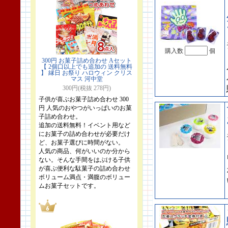
購入数
個
300円 お菓子詰め合わせ Aセット
【 2個口以上でも追加の 送料無料
】 縁日 お祭り ハロウィン クリス
マス 河中堂
300円(税抜 278円)
子供が喜ぶお菓子詰め合わせ 300
円 人気のおやつがいっぱいのお菓
子詰め合わせ。
追加の送料無料！イベント用など
にお菓子の詰め合わせが必要だけ
ど、お菓子選びに時間がない。
人気の商品、何がいいのか分から
ない。そんな手間をはぶける子供
が喜ぶ便利な駄菓子の詰め合わせ
ボリューム満点・満腹のボリュー
ムお菓子セットです。