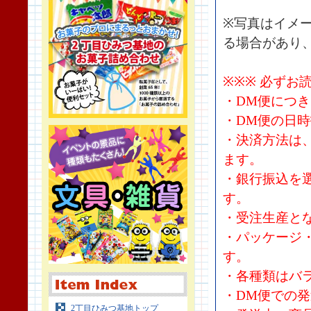
※写真はイメ
る場合があり
※※※ 必ずお
・DM便につ
・DM便の日
・決済方法は
ます。
・銀行振込を
す。
・受注生産と
・パッケージ
す。
・各種類はバ
・DM便での
2丁目ひみつ基地トップ