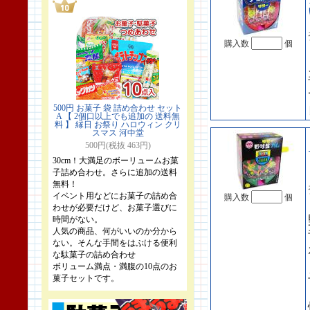
購入数
個
500円 お菓子 袋 詰め合わせ セット
A 【 2個口以上でも追加の 送料無
料 】 縁日 お祭り ハロウィン クリ
スマス 河中堂
500円(税抜 463円)
30cm！大満足のボーリュームお菓
子詰め合わせ。さらに追加の送料
無料！
イベント用などにお菓子の詰め合
購入数
個
わせが必要だけど、お菓子選びに
時間がない。
人気の商品、何がいいのか分から
ない。そんな手間をはぶける便利
な駄菓子の詰め合わせ
ボリューム満点・満腹の10点のお
菓子セットです。