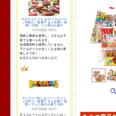
ヤガイ ひとくち おやつ カルパス
（50個入） 駄菓子 まとめ買い 箱
買い 珍味・イカ系のお菓子
540円(税抜 500円)
鶏肉と豚肉を使用し、小さなお子
様でも食べられます。
合成着色料も使用していません。
子どもがうらやましくなる程の美
味しさです♪
お父さんのおつまみにも◎
ギンビス 1本しみコーン チョコ
（15本入） 駄菓子 まとめ買い 箱
買い チョコ系のお菓子 2603
698円(税抜 646円)
チョコレートにスナックにじわ～