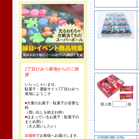
2丁目ひみつ基地からのご挨
拶
いらっしゃいませ。
駄菓子・通販サイト2丁目ひみつ
基地にようこそ
■
大量のお菓子・駄菓子が必要な
購入数
個
時
（買い出しを頼まれ時）
■
はまっているお菓子・駄菓子の
まとめ買い
（大人買いしたい）
卸価格
でお客様へお届けします。