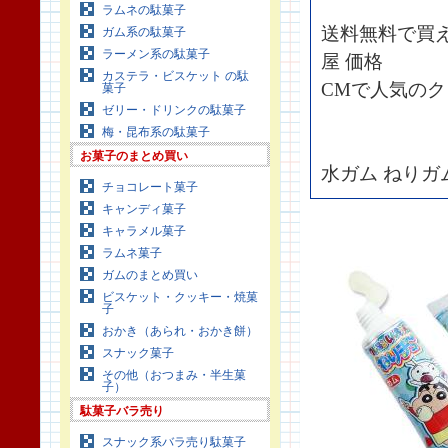
ラムネの駄菓子
送料無料で買え
ガム系の駄菓子
ラーメン系の駄菓子
屋 価格
カステラ・ビスケット の駄
CMで人気の
菓子
ゼリー・ドリンクの駄菓子
梅・昆布系の駄菓子
お菓子のまとめ買い
水ガム ねりガ
チョコレート菓子
キャンディ菓子
キャラメル菓子
ラムネ菓子
ガムのまとめ買い
ビスケット・クッキー・焼菓
子
おかき（あられ・おかき餅）
スナック菓子
その他（おつまみ・半生菓
子）
駄菓子バラ売り
スナック系バラ売り駄菓子