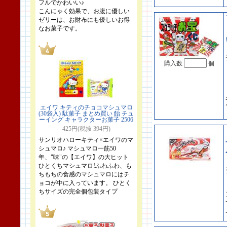
フルでかわいい♪
こんにゃく効果で、お腹に優しい
ゼリーは、お財布にも優しいお得
なお菓子です。
購入数
個
エイワ キティのチョコマシュマロ
(30袋入) 駄菓子 まとめ買い 飴 チュ
ーイング キャラクターお菓子 2506
425円(税抜 394円)
サンリオハローキティ×エイワのマ
シュマロ♪ マシュマロ一筋50
年、"味"の【エイワ】の大ヒット
ひとくちマシュマロ!ふわふわ、も
ちもちの食感のマシュマロにはチ
ョコが中に入っています。 ひとく
ちサイズの完全個包装タイプ