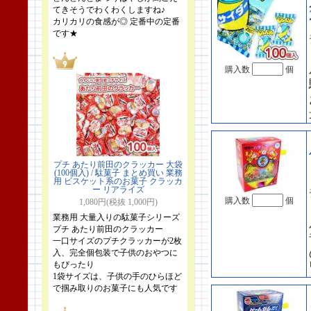
てきそうでわくわくしますね♪
カリカリの食感が◎ 定番中の定番
です★
購入数
個
プチ あたり前田のクラッカー 大袋
(100個入) / 駄菓子 まとめ買い 業務
用 ビスケット系のお菓子 クラッカ
ー リアライズ
購入数
個
1,080円(税抜 1,000円)
業務用 大量入りの駄菓子シリーズ
プチ あたり前田のクラッカー
一口サイズのプチクラッカーが2枚
入、完全個包装で子供のおやつに
もぴったり
1袋サイズは、子供の手のひらほど
で掴み取りのお菓子にも人気です