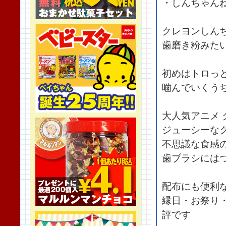
・しんちゃん
クレヨンしん
歯磨き粉みた
初めはトロっ
噛んでいくう
大人気アニメ
ジューシーな
不思議な食感
歯ブラシには
配布にも便利
縁日・お祭り
評です