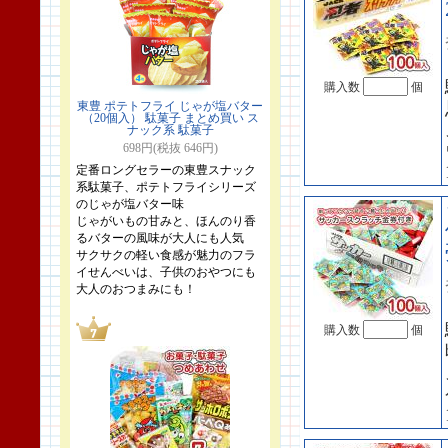
購入数
個
東豊 ポテトフライ じゃが塩バター
（20個入） 駄菓子 まとめ買い ス
ナック系 駄菓子
698円(税抜 646円)
定番ロングセラーの東豊スナック
系駄菓子、ポテトフライシリーズ
のじゃが塩バター味
じゃがいもの甘みと、ほんのり香
るバターの風味が大人にも人気
サクサクの軽い食感が魅力のフラ
イせんべいは、子供のおやつにも
大人のおつまみにも！
購入数
個