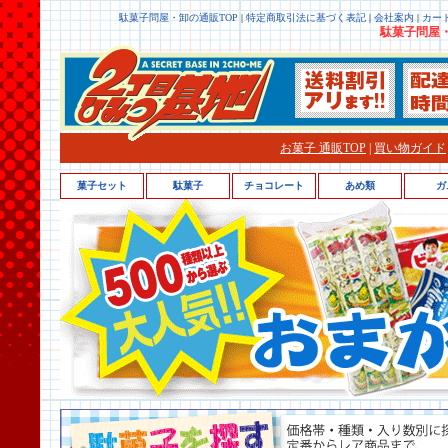
駄菓子問屋・卸の通販TOP
|
特定商取引法に基づく表記
|
会社案内
|
カー
駄菓子問屋・
お菓子 通販TOP
|
買い物ガイド