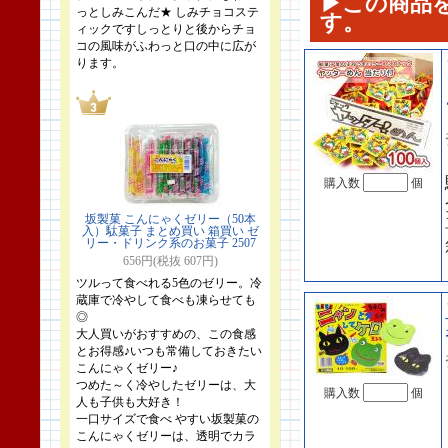
▶この商品
っとしみこんだ★ しみチョコステ
す。
ィックですしっとりと後からチョ
コの風味がふわっと口の中に広が
ります。
購入数
個
坂製菓 こんにゃくゼリー（50本
入）駄菓子 まとめ買い 箱買い ゼ
リー・ドリンク系のお菓子 2507
656円(税抜 607円)
ツルって食べれる5色のゼリー。冷
蔵庫で冷やして食べも凍らせても
◎
大人買いがおすすめの、この食感
とお得感♪いつも常備しておきたい
こんにゃくゼリー♪
つめた～く冷やしたゼリーは、大
購入数
個
人も子供も大好き！
一口サイズで食べ やすい坂製菓の
こんにゃくゼリーは、透明でカラ