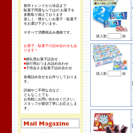
新作トレンドから珍品まで
駄菓子問屋ならではの お菓子を
多数取り揃えております
楽しく・懐かしいお菓子・駄菓子
をお選び下さいませ。
※すべて消費税込み価格です。
購入数
個
お菓子・駄菓子の詰め合わせもあ
ります！
■
婚礼用お菓子詰合せ
■
旅行用おつまみ詰め合わせ
■
子供会さま駄菓子詰め合わせ
購入数
個
各種詰め合せをお作りしておりま
す。
詳細やご不明な点など、
どんなことでも
お気軽にお問い合わせください。
スタッフが親切丁寧にお応えしま
す。