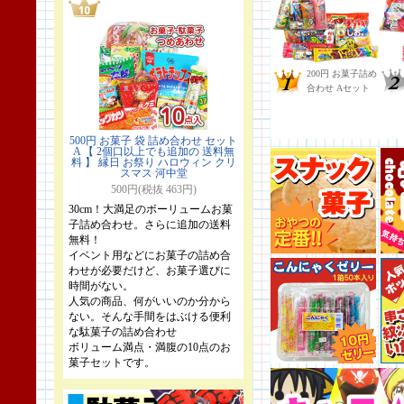
500円 お菓子 袋 詰め合わせ セット
A 【 2個口以上でも追加の 送料無
料 】 縁日 お祭り ハロウィン クリ
スマス 河中堂
500円(税抜 463円)
30cm！大満足のボーリュームお菓
子詰め合わせ。さらに追加の送料
無料！
イベント用などにお菓子の詰め合
わせが必要だけど、お菓子選びに
時間がない。
人気の商品、何がいいのか分から
ない。そんな手間をはぶける便利
な駄菓子の詰め合わせ
ボリューム満点・満腹の10点のお
菓子セットです。