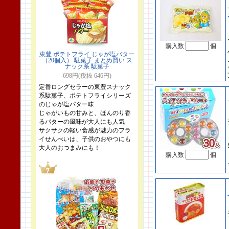
購入数
個
東豊 ポテトフライ じゃが塩バター
（20個入） 駄菓子 まとめ買い ス
ナック系 駄菓子
698円(税抜 646円)
定番ロングセラーの東豊スナック
系駄菓子、ポテトフライシリーズ
のじゃが塩バター味
じゃがいもの甘みと、ほんのり香
るバターの風味が大人にも人気
サクサクの軽い食感が魅力のフラ
イせんべいは、子供のおやつにも
大人のおつまみにも！
購入数
個