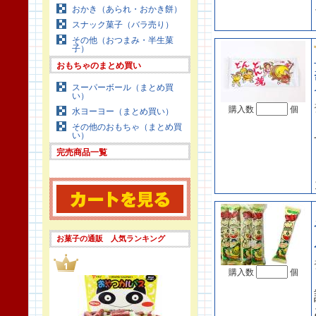
おかき（あられ・おかき餅）
スナック菓子（バラ売り）
その他（おつまみ・半生菓
子）
おもちゃのまとめ買い
スーパーボール（まとめ買
い）
購入数
個
水ヨーヨー（まとめ買い）
その他のおもちゃ（まとめ買
い）
完売商品一覧
お菓子の通販 人気ランキング
購入数
個