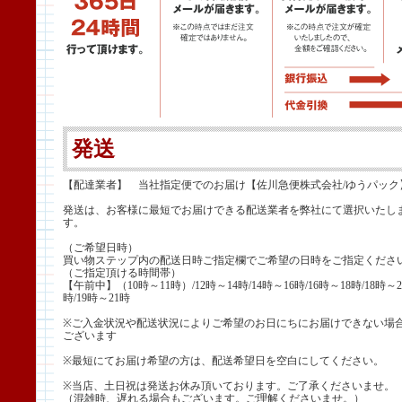
発送
【配達業者】 当社指定便でのお届け【佐川急便株式会社/ゆうパック
発送は、お客様に最短でお届けできる配送業者を弊社にて選択いたし
す。
（ご希望日時）
買い物ステップ内の配送日時ご指定欄でご希望の日時をご指定くださ
（ご指定頂ける時間帯）
【午前中】（10時～11時）/12時～14時/14時～16時/16時～18時/18時～2
時/19時～21時
※ご入金状況や配送状況によりご希望のお日にちにお届けできない場
ございます
※最短にてお届け希望の方は、配送希望日を空白にしてください。
※当店、土日祝は発送お休み頂いております。ご了承くださいませ。
（混雑時、遅れる場合もございます。ご理解くださいませ。）