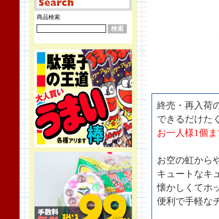
商品検索
終売・再入荷
できるだけた
お一人様1個
お空の虹から
キュートなキ
懐かしくてホ
便利で手軽な