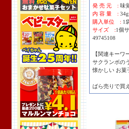
発 売 元 :
味
内 容 量 :
34g
購入単位 :
1
サイズ :
1個サ
49745108
【関連キーワ
サクランボのう
懐かしい お菓
ばら売りで買え