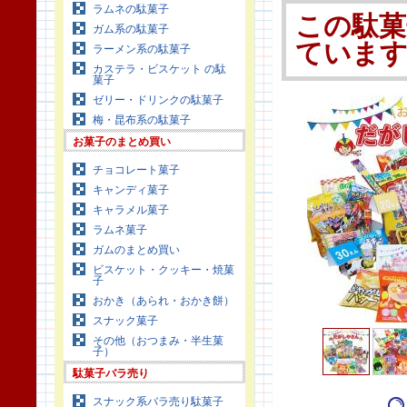
ラムネの駄菓子
この駄菓
ガム系の駄菓子
ていま
ラーメン系の駄菓子
カステラ・ビスケット の駄
菓子
ゼリー・ドリンクの駄菓子
梅・昆布系の駄菓子
お菓子のまとめ買い
チョコレート菓子
キャンディ菓子
キャラメル菓子
ラムネ菓子
ガムのまとめ買い
ビスケット・クッキー・焼菓
子
おかき（あられ・おかき餅）
スナック菓子
その他（おつまみ・半生菓
子）
駄菓子バラ売り
スナック系バラ売り駄菓子