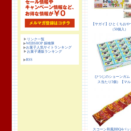
▶
リンク一覧
▶
WEBSHOP 探検隊
▶
お菓子人気サイトランキング
▶
お菓子通販ランキング
▶
RSS