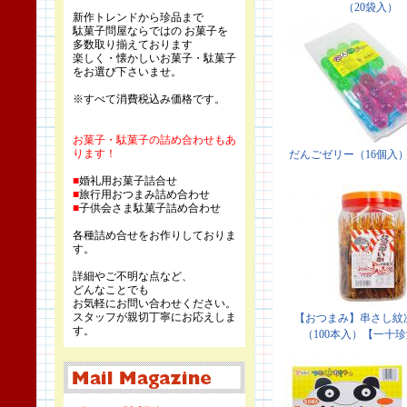
新作トレンドから珍品まで
駄菓子問屋ならではの お菓子を
多数取り揃えております
楽しく・懐かしいお菓子・駄菓子
をお選び下さいませ。
※すべて消費税込み価格です。
お菓子・駄菓子の詰め合わせもあ
ります！
■
婚礼用お菓子詰合せ
■
旅行用おつまみ詰め合わせ
■
子供会さま駄菓子詰め合わせ
各種詰め合せをお作りしておりま
す。
詳細やご不明な点など、
どんなことでも
お気軽にお問い合わせください。
スタッフが親切丁寧にお応えしま
す。