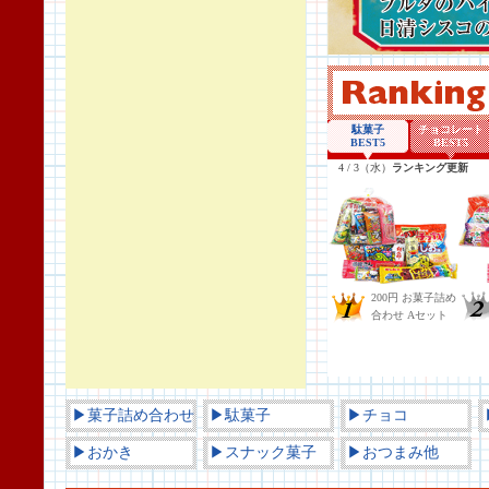
▶菓子詰め合わせ
▶駄菓子
▶チョコ
▶おかき
▶スナック菓子
▶おつまみ他