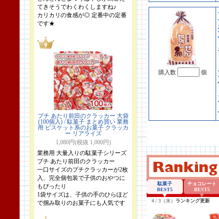
てきそうでわくわくしますね♪
カリカリの食感が◎ 定番中の定番
です★
購入数
個
プチ あたり前田のクラッカー 大袋
(100個入) / 駄菓子 まとめ買い 業務
用 ビスケット系のお菓子 クラッカ
ー リアライズ
1,080円(税抜 1,000円)
業務用 大量入りの駄菓子シリーズ
プチ あたり前田のクラッカー
一口サイズのプチクラッカーが2枚
入、完全個包装で子供のおやつに
もぴったり
1袋サイズは、子供の手のひらほど
で掴み取りのお菓子にも人気です