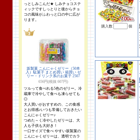
っとしみこんだ★ しみチョコステ
ィックですしっとりと後からチョ
コの風味がふわっと口の中に広が
ります。
購入数
個
坂製菓 こんにゃくゼリー（50本
入）駄菓子 まとめ買い 箱買い ゼ
リー・ドリンク系のお菓子 2507
656円(税抜 607円)
ツルって食べれる5色のゼリー。冷
蔵庫で冷やして食べも凍らせても
◎
大人買いがおすすめの、この食感
とお得感♪いつも常備しておきたい
こんにゃくゼリー♪
つめた～く冷やしたゼリーは、大
人も子供も大好き！
一口サイズで食べ やすい坂製菓の
こんにゃくゼリーは、透明でカラ