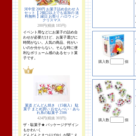
河中堂 200円 お菓子詰め合わせ A
セット【 2個口以上でも追加の 送
料無料 】縁日 お祭り ハロウィン
クリスマス
200円(税抜 185円)
イベント用などにお菓子の詰め合
わせが必要だけど、お菓子選びに
時間がない。人気の商品、何がい
いのか分からない。そんな時に便
利なボリューム感のあるセット菓
子です。
購入数
個
菓道 どんどん焼き （15個入） 駄
菓子 まとめ買い おせんべい・あら
れ系の駄菓子 2506
424円(税抜 393円)
購入数
個
ザ・駄菓子★ パッケージデザイン
もかわいく
どんどんとまつりばやしが聞こえ