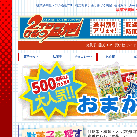
駄菓子問屋・卸の通販TOP
|
特定商取引法に基づく表記
|
会社案内
|
カー
駄菓子問屋・
お菓子 通販TOP
|
買い物ガイド