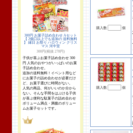
購入数
個
300円 お菓子詰め合わせ Aセット
【 2個口以上でも追加の 送料無料
】 縁日 お祭り ハロウィン クリス
マス 河中堂
300円(税抜 278円)
子供が喜ぶお菓子詰め合わせ 300
円 人気のおやつがいっぱいのお菓
子詰め合わせ。
追加の送料無料！イベント用など
にお菓子の詰め合わせが必要だけ
ど、お菓子選びに時間がない。
購入数
個
人気の商品、何がいいのか分から
ない。そんな手間をはぶける子供
が喜ぶ便利な駄菓子の詰め合わせ
ボリューム満点・満腹のボリュー
ムお菓子セットです。