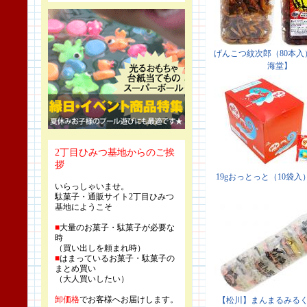
2丁目ひみつ基地からのご挨
拶
いらっしゃいませ。
駄菓子・通販サイト2丁目ひみつ
基地にようこそ
■
大量のお菓子・駄菓子が必要な
時
（買い出しを頼まれ時）
■
はまっているお菓子・駄菓子の
まとめ買い
（大人買いしたい）
卸価格
でお客様へお届けします。