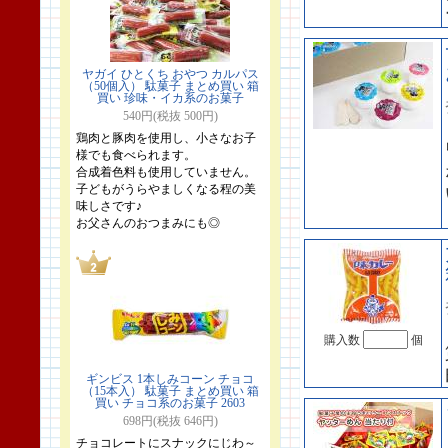
ヤガイ ひとくち おやつ カルパス
（50個入） 駄菓子 まとめ買い 箱
買い 珍味・イカ系のお菓子
540円(税抜 500円)
鶏肉と豚肉を使用し、小さなお子
様でも食べられます。
合成着色料も使用していません。
子どもがうらやましくなる程の美
味しさです♪
お父さんのおつまみにも◎
購入数
個
ギンビス 1本しみコーン チョコ
（15本入） 駄菓子 まとめ買い 箱
買い チョコ系のお菓子 2603
698円(税抜 646円)
チョコレートにスナックにじわ～