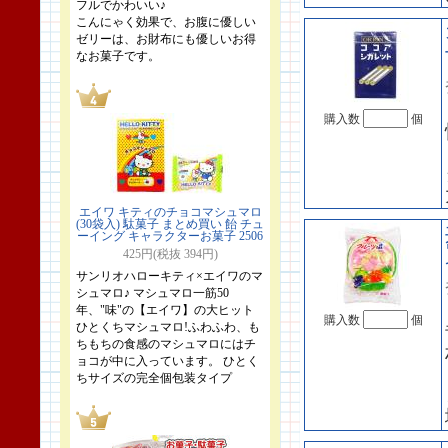
フルでかわいい♪
こんにゃく効果で、お腹に優しい
ゼリーは、お財布にも優しいお得
なお菓子です。
購入数
個
エイワ キティのチョコマシュマロ
(30袋入) 駄菓子 まとめ買い 飴 チュ
ーイング キャラクターお菓子 2506
425円(税抜 394円)
サンリオハローキティ×エイワのマ
シュマロ♪ マシュマロ一筋50
年、"味"の【エイワ】の大ヒット
購入数
個
ひとくちマシュマロ!ふわふわ、も
ちもちの食感のマシュマロにはチ
ョコが中に入っています。 ひとく
ちサイズの完全個包装タイプ