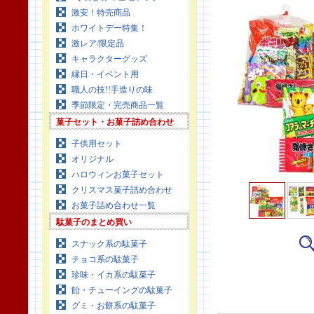
激安！特売商品
ホワイトデー特集！
激レア/限定品
キャラクターグッズ
縁日・イベント用
職人の技!!手造りの味
季節限定・完売商品一覧
菓子セット・お菓子詰め合わせ
子供用セット
オリジナル
ハロウィンお菓子セット
クリスマス菓子詰め合わせ
お菓子詰め合わせ一覧
駄菓子のまとめ買い
スナック系の駄菓子
チョコ系の駄菓子
珍味・イカ系の駄菓子
飴・チューイングの駄菓子
グミ・お餅系の駄菓子