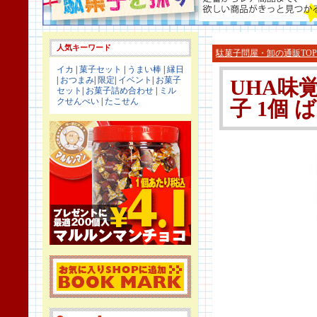
人気キーワード
駄菓子問屋・卸の通販TOP
イカ
|
菓子セット
|
うまい棒
|
縁日
|
おつまみ
|
限定
|
イベント
|
お菓子
UHA味
セット
|
お菓子詰め合わせ
|
ミル
クせんべい
|
たこせん
子 1個