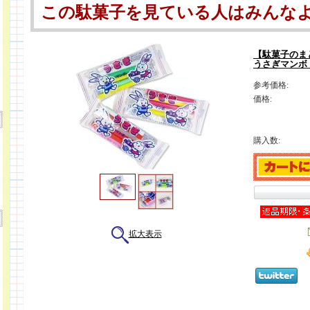
この駄菓子を見ている人はみんな
【駄菓子のま
うさぎマンボ
参考価格:
価格:
購入数:
拡大表示