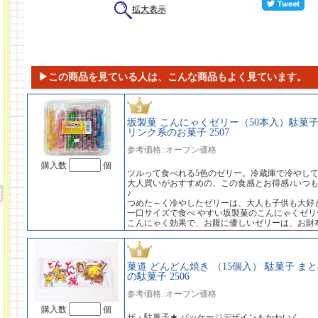
拡大表示
▶この商品を見ている人は、こんな商品もよく見ています。
坂製菓 こんにゃくゼリー（50本入）駄菓子
リンク系のお菓子 2507
参考価格: オープン価格
購入数
個
ツルって食べれる5色のゼリー。冷蔵庫で冷やし
大人買いがおすすめの、この食感とお得感♪いつ
♪
つめた～く冷やしたゼリーは、大人も子供も大好
一口サイズで食べ やすい坂製菓のこんにゃくゼリ
こんにゃく効果で、お腹に優しいゼリーは、お財
菓道 どんどん焼き （15個入） 駄菓子 
の駄菓子 2506
参考価格: オープン価格
購入数
個
ザ・駄菓子★ パッケージデザインもかわいく