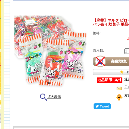
【廃盤】マルタ ピロ
バラ売り 駄菓子 単品
価格:
購入数:
返
こ
友
拡大表示