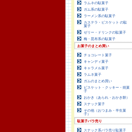
ラムネの駄菓子
ガム系の駄菓子
ラーメン系の駄菓子
カステラ・ビスケット の駄
菓子
ゼリー・ドリンクの駄菓子
梅・昆布系の駄菓子
お菓子のまとめ買い
チョコレート菓子
キャンディ菓子
キャラメル菓子
ラムネ菓子
ガムのまとめ買い
ビスケット・クッキー・焼菓
子
おかき（あられ・おかき餅）
スナック菓子
その他（おつまみ・半生菓
子）
駄菓子バラ売り
スナック系バラ売り駄菓子