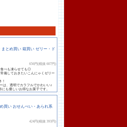
 まとめ買い 箱買い ゼリー・ド
656円(税抜 607円)
て食べも凍らせても◎
も常備しておきたいこんにゃくゼリー
き！
ーは、透明でカラフルでかわいい♪
布にも優しいお得なお菓子です。
まとめ買い おせんべい・あられ系
424円(税抜 393円)