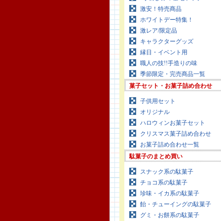
激安！特売商品
ホワイトデー特集！
激レア/限定品
キャラクターグッズ
縁日・イベント用
職人の技!!手造りの味
季節限定・完売商品一覧
菓子セット・お菓子詰め合わせ
子供用セット
オリジナル
ハロウィンお菓子セット
クリスマス菓子詰め合わせ
お菓子詰め合わせ一覧
駄菓子のまとめ買い
スナック系の駄菓子
チョコ系の駄菓子
珍味・イカ系の駄菓子
飴・チューイングの駄菓子
グミ・お餅系の駄菓子