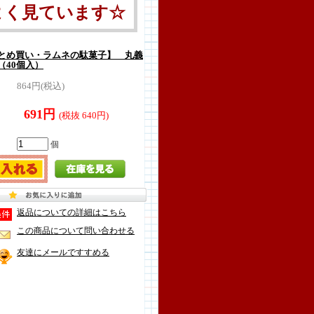
よく見ています☆
とめ買い・ラムネの駄菓子】 丸義
（40個入）
864円(税込)
691円
(税抜 640円)
個
返品についての詳細はこちら
この商品について問い合わせる
友達にメールですすめる