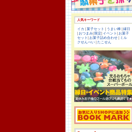
人気キーワード
イカ
|
菓子セット
|
うまい棒
|
縁日
|
おつまみ
|
限定
|
イベント
|
お菓子
セット
|
お菓子詰め合わせ
|
ミル
クせんべい
|
たこせん