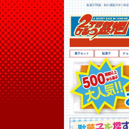
駄菓子問屋・卸の通販TOP
|
特定