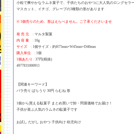
小粒で爽やかなラムネ菓子で、子供たちのおやつに大人気のロングセラ
マスカット、イチゴ、グレープの3種類の形があります
※ 1個売りのため、形はえらべません。ご了承くださいませ
発 売 元 :
マルタ製菓
内 容 量 :
10g
サイズ :
1個サイズ：約H75mm×W45mm×D40mm
購入単位 :
1個
1個あたり :
37円(税抜)
4977831000911
【関連キーワード】
バラ売り ばらうり 30円 らむね 形
1個から買える駄菓子 まとめ買いで卸・問屋価格でお届け！
子供が喜ぶ人気のラムネの駄菓子です
お試し だがし おやつ 子供向け 幼児向け