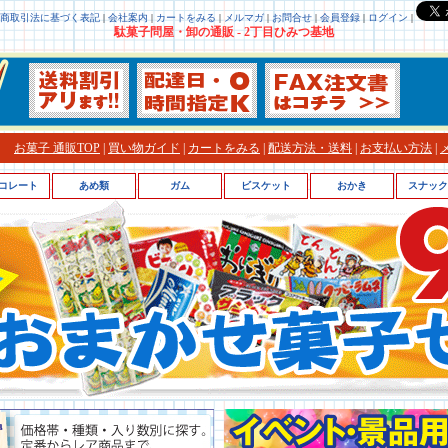
商取引法に基づく表記
|
会社案内
|
カートをみる
|
メルマガ
|
お問合せ
|
会員登録
|
ログイン
|
駄菓子問屋・卸の通販 - 2丁目ひみつ基地
お菓子 通販TOP
|
買い物ガイド
|
カートをみる
|
配送方法・送料
|
お支払い方法
|