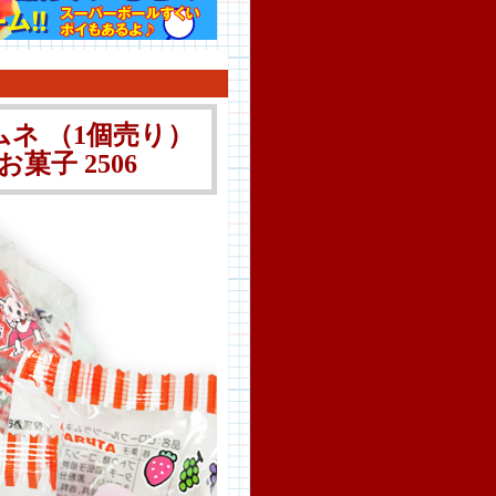
ネ （1個売り）
菓子 2506