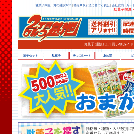
駄菓子問屋・卸の通販TOP
|
特定商取引法に基づく表記
|
会社案内
|
カー
駄菓子問屋・
お菓子 通販TOP
|
買い物ガイド