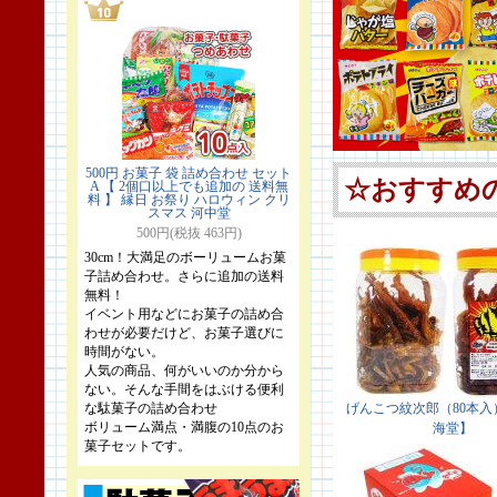
500円 お菓子 袋 詰め合わせ セット
A 【 2個口以上でも追加の 送料無
料 】 縁日 お祭り ハロウィン クリ
スマス 河中堂
500円(税抜 463円)
30cm！大満足のボーリュームお菓
子詰め合わせ。さらに追加の送料
無料！
イベント用などにお菓子の詰め合
わせが必要だけど、お菓子選びに
時間がない。
人気の商品、何がいいのか分から
ない。そんな手間をはぶける便利
な駄菓子の詰め合わせ
ボリューム満点・満腹の10点のお
菓子セットです。