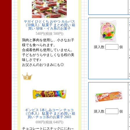
ヤガイ ひとくち おやつ カルパス
（50個入） 駄菓子 まとめ買い 箱
買い 珍味・イカ系のお菓子
540円(税抜 500円)
鶏肉と豚肉を使用し、小さなお子
様でも食べられます。
購入数
個
合成着色料も使用していません。
子どもがうらやましくなる程の美
味しさです♪
お父さんのおつまみにも◎
ギンビス 1本しみコーン チョコ
購入数
個
（15本入） 駄菓子 まとめ買い 箱
買い チョコ系のお菓子 2603
698円(税抜 646円)
チョコレートにスナックにじわ～