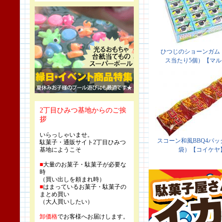
2丁目ひみつ基地からのご挨
拶
いらっしゃいませ。
駄菓子・通販サイト2丁目ひみつ
基地にようこそ
■
大量のお菓子・駄菓子が必要な
時
（買い出しを頼まれ時）
■
はまっているお菓子・駄菓子の
まとめ買い
（大人買いしたい）
卸価格
でお客様へお届けします。