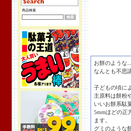
商品検索
お餅のような.
なんとも不思
子どもの頃に
主原料は餅粉
いいお餅系駄
5mmほどの
ます。
グミのような