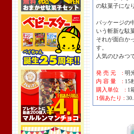
の駄菓子にな
パッケージの
いう斬新な駄
それが面白か
す。
人気のひみつ
発 売 元 :
明
内 容 量 :
15
購入単位 :
1
1個あたり :
30