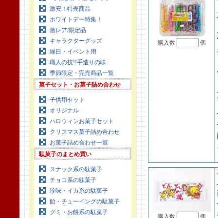
激安！特売商品
ホワイトデー特集！
激レア/限定品
キャラクターグッズ
購入数
個
縁日・イベント用
職人の技!!手造りの味
季節限定・完売商品一覧
菓子セット・お菓子詰め合わせ
子供用セット
オリジナル
ハロウィンお菓子セット
クリスマス菓子詰め合わせ
お菓子詰め合わせ一覧
駄菓子のまとめ買い
スナック系の駄菓子
チョコ系の駄菓子
珍味・イカ系の駄菓子
飴・チューイングの駄菓子
グミ・お餅系の駄菓子
購入数
個