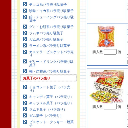
チョコ系バラ売り駄菓子
珍味・イカ系バラ売り駄菓子
飴・チューイングバラ売り駄
菓子
グミ・お餅系バラ売り駄菓子
ラムネバラ売り駄菓子
ガム系バラ売り駄菓子
ラーメン系バラ売り駄菓子
カステラ・ビスケットバラ売
購入数
個
り
ゼリー・ドリンクバラ売り駄
菓子
梅・昆布系バラ売り駄菓子
お菓子のバラ売り
チョコレート菓子（バラ売
り）
キャンディ菓子（バラ売り）
キャラメル菓子（バラ売り）
購入数
個
ラムネ菓子（バラ売り）
ガム菓子（バラ売り）
ビスケット・クッキー・焼菓
子