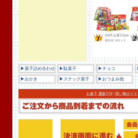
▶菓子詰め合わせ
▶駄菓子
▶チョコ
▶おかき
▶スナック菓子
▶おつまみ他
お菓子 通販TOP
|
買い物ガイド