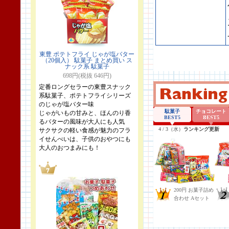
東豊 ポテトフライ じゃが塩バター
（20個入） 駄菓子 まとめ買い ス
ナック系 駄菓子
698円(税抜 646円)
定番ロングセラーの東豊スナック
系駄菓子、ポテトフライシリーズ
のじゃが塩バター味
じゃがいもの甘みと、ほんのり香
るバターの風味が大人にも人気
サクサクの軽い食感が魅力のフラ
イせんべいは、子供のおやつにも
大人のおつまみにも！