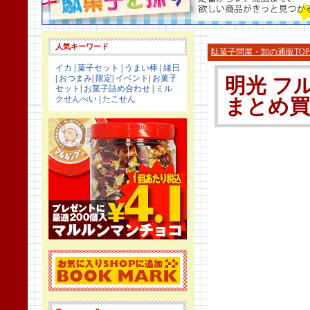
人気キーワード
駄菓子問屋・卸の通販TOP
イカ
|
菓子セット
|
うまい棒
|
縁日
|
おつまみ
|
限定
|
イベント
|
お菓子
明光 フ
セット
|
お菓子詰め合わせ
|
ミル
クせんべい
|
たこせん
まとめ買