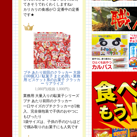
てきそうでわくわくしますね♪
カリカリの食感が◎ 定番中の定番
です★
プチ あたり前田のクラッカー 大袋
(100個入) / 駄菓子 まとめ買い 業務
用 ビスケット系のお菓子 クラッカ
ー リアライズ
1,080円(税抜 1,000円)
業務用 大量入りの駄菓子シリーズ
プチ あたり前田のクラッカー
一口サイズのプチクラッカーが2枚
入、完全個包装で子供のおやつに
もぴったり
1袋サイズは、子供の手のひらほど
で掴み取りのお菓子にも人気です