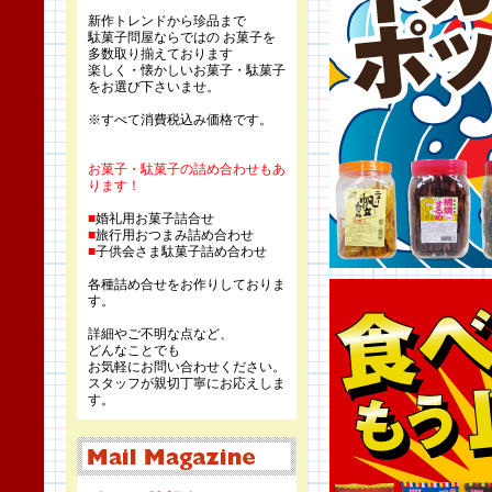
新作トレンドから珍品まで
駄菓子問屋ならではの お菓子を
多数取り揃えております
楽しく・懐かしいお菓子・駄菓子
をお選び下さいませ。
※すべて消費税込み価格です。
お菓子・駄菓子の詰め合わせもあ
ります！
■
婚礼用お菓子詰合せ
■
旅行用おつまみ詰め合わせ
■
子供会さま駄菓子詰め合わせ
各種詰め合せをお作りしておりま
す。
詳細やご不明な点など、
どんなことでも
お気軽にお問い合わせください。
スタッフが親切丁寧にお応えしま
す。