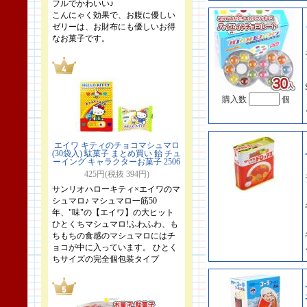
フルでかわいい♪
こんにゃく効果で、お腹に優しい
ゼリーは、お財布にも優しいお得
なお菓子です。
購入数
個
エイワ キティのチョコマシュマロ
(30袋入) 駄菓子 まとめ買い 飴 チュ
ーイング キャラクターお菓子 2506
425円(税抜 394円)
サンリオハローキティ×エイワのマ
シュマロ♪ マシュマロ一筋50
年、"味"の【エイワ】の大ヒット
ひとくちマシュマロ!ふわふわ、も
ちもちの食感のマシュマロにはチ
ョコが中に入っています。 ひとく
ちサイズの完全個包装タイプ