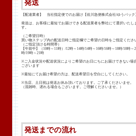
発送
【配達業者】 当社指定便でのお届け【佐川急便株式会社/ゆうパック
発送は、お客様に最短でお届けできる配送業者を弊社にて選択いたし
す。
（ご希望日時）
買い物ステップ内の配送日時ご指定欄でご希望の日時をご指定くださ
（ご指定頂ける時間帯）
【午前中】（10時～11時）/12時～14時/14時～16時/16時～18時/18時～2
時/19時～21時
※ご入金状況や配送状況によりご希望のお日にちにお届けできない場
ございます
※最短にてお届け希望の方は、配送希望日を空白にしてください。
※当店、土日祝は発送お休み頂いております。ご了承くださいませ。
（混雑時、遅れる場合もございます。ご理解くださいませ。）
発送までの流れ