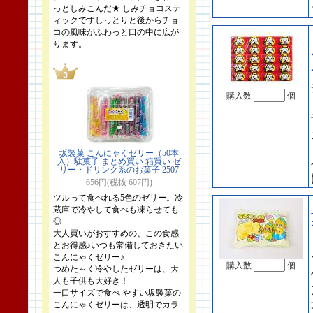
っとしみこんだ★ しみチョコステ
ィックですしっとりと後からチョ
コの風味がふわっと口の中に広が
ります。
購入数
個
坂製菓 こんにゃくゼリー（50本
入）駄菓子 まとめ買い 箱買い ゼ
リー・ドリンク系のお菓子 2507
656円(税抜 607円)
ツルって食べれる5色のゼリー。冷
蔵庫で冷やして食べも凍らせても
◎
大人買いがおすすめの、この食感
とお得感♪いつも常備しておきたい
こんにゃくゼリー♪
購入数
個
つめた～く冷やしたゼリーは、大
人も子供も大好き！
一口サイズで食べ やすい坂製菓の
こんにゃくゼリーは、透明でカラ