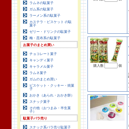
ラムネの駄菓子
ガム系の駄菓子
ラーメン系の駄菓子
カステラ・ビスケット の駄
菓子
ゼリー・ドリンクの駄菓子
梅・昆布系の駄菓子
お菓子のまとめ買い
チョコレート菓子
キャンディ菓子
購入数
個
キャラメル菓子
ラムネ菓子
ガムのまとめ買い
ビスケット・クッキー・焼菓
子
おかき（あられ・おかき餅）
スナック菓子
その他（おつまみ・半生菓
子）
駄菓子バラ売り
スナック系バラ売り駄菓子