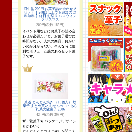
河中堂 200円 お菓子詰め合わせ A
セット【 2個口以上でも追加の 送
料無料 】縁日 お祭り ハロウィン
クリスマス
200円(税抜 185円)
イベント用などにお菓子の詰め合
わせが必要だけど、お菓子選びに
時間がない。人気の商品、何がい
いのか分からない。そんな時に便
利なボリューム感のあるセット菓
子です。
菓道 どんどん焼き （15個入） 駄
菓子 まとめ買い おせんべい・あら
れ系の駄菓子 2506
424円(税抜 393円)
ザ・駄菓子★ パッケージデザイン
もかわいく
どんどんとまつりばやしが聞こえ