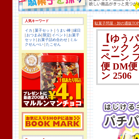
人気キーワード
駄菓子問屋・卸の通販TOP
イカ
|
菓子セット
|
うまい棒
|
縁日
|
おつまみ
|
限定
|
イベント
|
お菓子
【ゆうパ
セット
|
お菓子詰め合わせ
|
ミル
クせんべい
|
たこせん
ニック 
ペーン 
便 DM
ン 2506