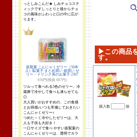
っとしみこんだ★ しみチョコステ
ィックですしっとりと後からチョ
コの風味がふわっと口の中に広が
ります。
▶この商品
す。
坂製菓 こんにゃくゼリー（50本
入）駄菓子 まとめ買い 箱買い ゼ
リー・ドリンク系のお菓子 2507
656円(税抜 607円)
ツルって食べれる5色のゼリー。冷
蔵庫で冷やして食べも凍らせても
◎
大人買いがおすすめの、この食感
購入数
個
とお得感♪いつも常備しておきたい
こんにゃくゼリー♪
つめた～く冷やしたゼリーは、大
人も子供も大好き！
一口サイズで食べ やすい坂製菓の
こんにゃくゼリーは、透明でカラ