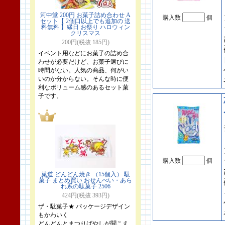
河中堂 200円 お菓子詰め合わせ A
購入数
個
セット【 2個口以上でも追加の 送
料無料 】縁日 お祭り ハロウィン
クリスマス
200円(税抜 185円)
イベント用などにお菓子の詰め合
わせが必要だけど、お菓子選びに
時間がない。人気の商品、何がい
いのか分からない。そんな時に便
利なボリューム感のあるセット菓
子です。
購入数
個
菓道 どんどん焼き （15個入） 駄
菓子 まとめ買い おせんべい・あら
れ系の駄菓子 2506
424円(税抜 393円)
ザ・駄菓子★ パッケージデザイン
もかわいく
どんどんとまつりばやしが聞こえ