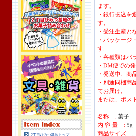
ます。
・銀行振込を
す。
・受注生産と
・パッケージ
す。
・各種類はバ
・DM便での
・発送中、商
・別途同梱商
てお届け。
または、ポス
名称 :
菓子
内 容 量 :
5g
商品サイズ :
2丁目ひみつ基地トップ