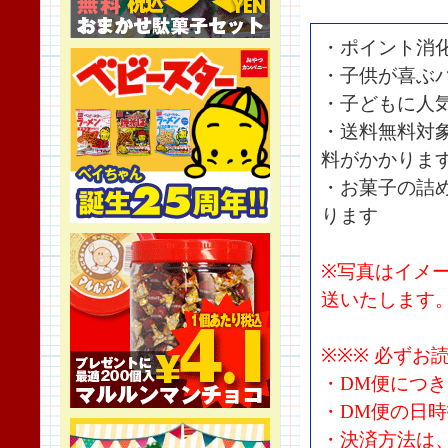
・ポイント消
・子供が喜ぶ
・子どもに人
・送料無料対
料がかかりま
・お菓子の詰め
ります
※写真はイメ
送いたします
※※※ 必ずお
・DM便につ
・DM便の日
・決済方法は