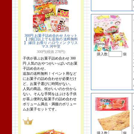
300円 お菓子詰め合わせ Aセット
【 2個口以上でも追加の 送料無料
】 縁日 お祭り ハロウィン クリス
マス 河中堂
300円(税抜 278円)
購入数
個
子供が喜ぶお菓子詰め合わせ 300
円 人気のおやつがいっぱいのお菓
子詰め合わせ。
追加の送料無料！イベント用など
にお菓子の詰め合わせが必要だけ
ど、お菓子選びに時間がない。
人気の商品、何がいいのか分から
ない。そんな手間をはぶける子供
が喜ぶ便利な駄菓子の詰め合わせ
ボリューム満点・満腹のボリュー
ムお菓子セットです。
購入数
個