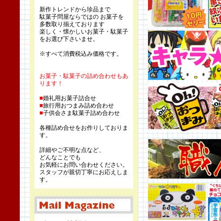
新作トレンドから珍品まで
駄菓子問屋ならではの お菓子を
多数取り揃えております
楽しく・懐かしいお菓子・駄菓子
をお選び下さいませ。
※すべて消費税込み価格です。
お菓子・駄菓子の詰め合わせもあ
ります！
■
婚礼用お菓子詰合せ
■
旅行用おつまみ詰め合わせ
■
子供会さま駄菓子詰め合わせ
各種詰め合せをお作りしておりま
す。
詳細やご不明な点など、
どんなことでも
お気軽にお問い合わせください。
スタッフが親切丁寧にお応えしま
す。