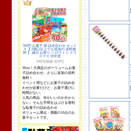
500円 お菓子 袋 詰め合わせ セット
A 【 2個口以上でも追加の 送料無
料 】 縁日 お祭り ハロウィン クリ
スマス 河中堂
500円(税抜 463円)
30cm！大満足のボーリュームお菓
子詰め合わせ。さらに追加の送料
無料！
イベント用などにお菓子の詰め合
わせが必要だけど、お菓子選びに
時間がない。
人気の商品、何がいいのか分から
ない。そんな手間をはぶける便利
な駄菓子の詰め合わせ
ボリューム満点・満腹の10点のお
菓子セットです。