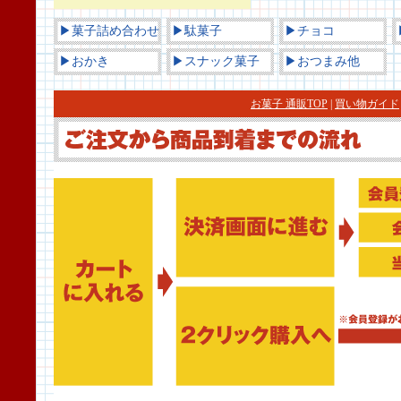
▶菓子詰め合わせ
▶駄菓子
▶チョコ
▶おかき
▶スナック菓子
▶おつまみ他
お菓子 通販TOP
|
買い物ガイド