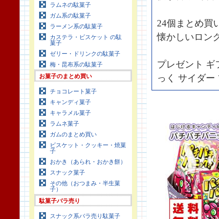
ラムネの駄菓子
ガム系の駄菓子
24個まとめ買
ラーメン系の駄菓子
懐かしいロン
カステラ・ビスケット の駄
菓子
ゼリー・ドリンクの駄菓子
プレゼント ギ
梅・昆布系の駄菓子
お菓子のまとめ買い
っく サイダー
チョコレート菓子
キャンディ菓子
キャラメル菓子
ラムネ菓子
ガムのまとめ買い
ビスケット・クッキー・焼菓
子
おかき（あられ・おかき餅）
スナック菓子
その他（おつまみ・半生菓
子）
駄菓子バラ売り
スナック系バラ売り駄菓子