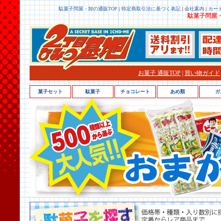
駄菓子問屋・卸の通販TOP
|
特定商取引法に基づく表記
|
会社案内
|
カー
駄菓子問屋・
お菓子 通販TOP
|
買い物ガイド