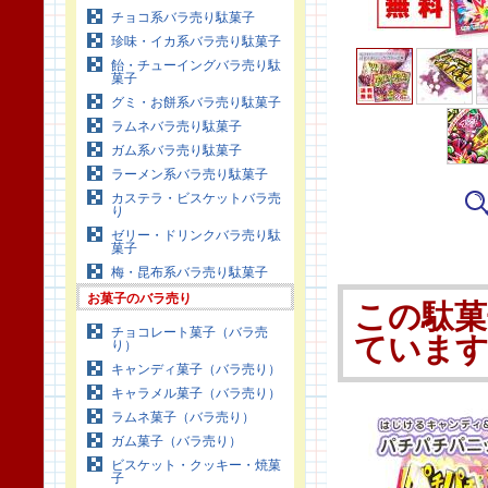
チョコ系バラ売り駄菓子
珍味・イカ系バラ売り駄菓子
飴・チューイングバラ売り駄
菓子
グミ・お餅系バラ売り駄菓子
ラムネバラ売り駄菓子
ガム系バラ売り駄菓子
ラーメン系バラ売り駄菓子
カステラ・ビスケットバラ売
り
ゼリー・ドリンクバラ売り駄
菓子
梅・昆布系バラ売り駄菓子
お菓子のバラ売り
この駄菓
チョコレート菓子（バラ売
ていま
り）
キャンディ菓子（バラ売り）
キャラメル菓子（バラ売り）
ラムネ菓子（バラ売り）
ガム菓子（バラ売り）
ビスケット・クッキー・焼菓
子