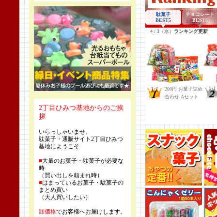
2丁目ひみつ基地からのご挨
拶
いらっしゃいませ。
駄菓子・通販サイト2丁目ひみつ
基地にようこそ
■
大量のお菓子・駄菓子が必要な
時
（買い出しを頼まれ時）
■
はまっているお菓子・駄菓子の
まとめ買い
（大人買いしたい）
卸価格
でお客様へお届けします。