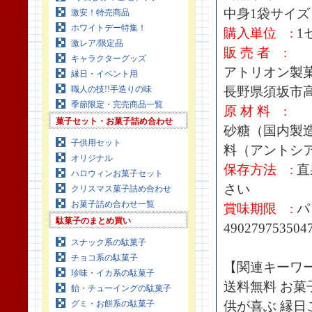
中身1袋サイズ :
激安！特売商品
ホワイトデー特集！
購入単位 :
1
激レア/限定品
販 売 者 :
キャラクターグッズ
アトリオン製
縁日・イベント用
職人の技!!手造りの味
長野県須坂市高
季節限定・完売商品一覧
原 材 料 :
菓子セット・お菓子詰め合わせ
砂糖（国内製
子供用セット
料（アントシ
オリジナル
保存方法 :
直
ハロウィンお菓子セット
さい
クリスマス菓子詰め合わせ
お菓子詰め合わせ一覧
賞味期限 :
パ
駄菓子のまとめ買い
490279753504
スナック系の駄菓子
チョコ系の駄菓子
【関連キーワ
珍味・イカ系の駄菓子
送料無料 お菓
飴・チューイングの駄菓子
グミ・お餅系の駄菓子
供が喜ぶ 縁日