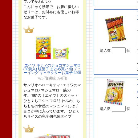
フルでかわいい♪
こんにゃく効果で、お腹に優しい
ゼリーは、お財布にも優しいお得
なお菓子です。
購入数
個
エイワ キティのチョコマシュマロ
(30袋入) 駄菓子 まとめ買い 飴 チュ
ーイング キャラクターお菓子 2506
425円(税抜 394円)
サンリオハローキティ×エイワのマ
シュマロ♪ マシュマロ一筋50
年、"味"の【エイワ】の大ヒット
ひとくちマシュマロ!ふわふわ、も
ちもちの食感のマシュマロにはチ
購入数
個
ョコが中に入っています。 ひとく
ちサイズの完全個包装タイプ