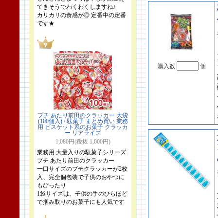
てきそうでわくわくしますね♪
カリカリの食感が◎ 定番中の定番
です★
購入数
個
プチ あたり前田のクラッカー 大袋
(100個入) / 駄菓子 まとめ買い 業務
用 ビスケット系のお菓子 クラッカ
ー リアライズ
1,080円(税抜 1,000円)
業務用 大量入りの駄菓子シリーズ
プチ あたり前田のクラッカー
一口サイズのプチクラッカーが2枚
入、完全個包装で子供のおやつに
もぴったり
1袋サイズは、子供の手のひらほど
で掴み取りのお菓子にも人気です