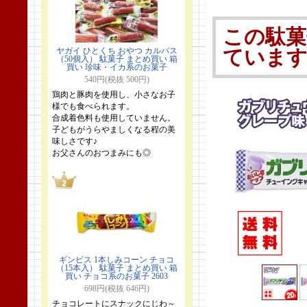
この駄菓
ヤガイ ひとくち おやつ カルパス
ていま
（50個入） 駄菓子 まとめ買い 箱
買い 珍味・イカ系のお菓子
540円(税抜 500円)
鶏肉と豚肉を使用し、小さなお子
様でも食べられます。
合成着色料も使用していません。
子どもがうらやましくなる程の美
味しさです♪
お父さんのおつまみにも◎
ギンビス 1本しみコーン チョコ
（15本入） 駄菓子 まとめ買い 箱
買い チョコ系のお菓子 2603
698円(税抜 646円)
チョコレートにスナックにじわ～