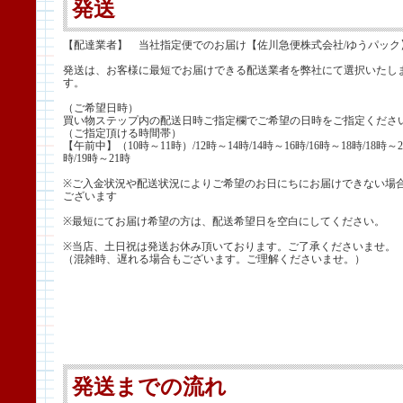
発送
【配達業者】 当社指定便でのお届け【佐川急便株式会社/ゆうパック
発送は、お客様に最短でお届けできる配送業者を弊社にて選択いたし
す。
（ご希望日時）
買い物ステップ内の配送日時ご指定欄でご希望の日時をご指定くださ
（ご指定頂ける時間帯）
【午前中】（10時～11時）/12時～14時/14時～16時/16時～18時/18時～2
時/19時～21時
※ご入金状況や配送状況によりご希望のお日にちにお届けできない場
ございます
※最短にてお届け希望の方は、配送希望日を空白にしてください。
※当店、土日祝は発送お休み頂いております。ご了承くださいませ。
（混雑時、遅れる場合もございます。ご理解くださいませ。）
発送までの流れ