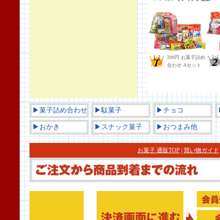
▶菓子詰め合わせ
▶駄菓子
▶チョコ
▶おかき
▶スナック菓子
▶おつまみ他
お菓子 通販TOP
|
買い物ガイド