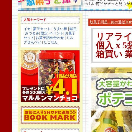
人気キーワード
駄菓子問屋・卸の通販TOP
イカ
|
菓子セット
|
うまい棒
|
縁日
|
おつまみ
|
限定
|
イベント
|
お菓子
リアライズ
セット
|
お菓子詰め合わせ
|
ミル
クせんべい
|
たこせん
個入 x 5
箱買い 