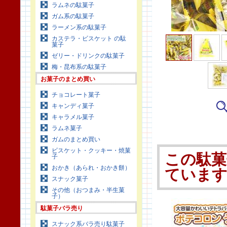
ラムネの駄菓子
ガム系の駄菓子
ラーメン系の駄菓子
カステラ・ビスケット の駄
菓子
ゼリー・ドリンクの駄菓子
梅・昆布系の駄菓子
お菓子のまとめ買い
チョコレート菓子
キャンディ菓子
キャラメル菓子
ラムネ菓子
ガムのまとめ買い
ビスケット・クッキー・焼菓
この駄菓
子
おかき（あられ・おかき餅）
ていま
スナック菓子
その他（おつまみ・半生菓
子）
駄菓子バラ売り
スナック系バラ売り駄菓子