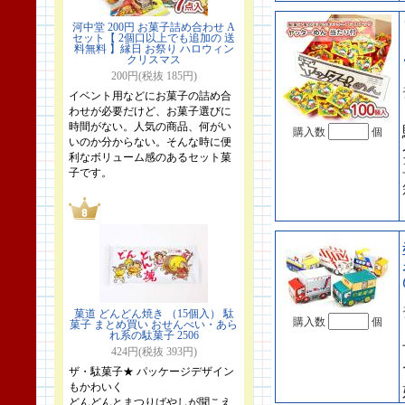
河中堂 200円 お菓子詰め合わせ A
セット【 2個口以上でも追加の 送
料無料 】縁日 お祭り ハロウィン
クリスマス
200円(税抜 185円)
イベント用などにお菓子の詰め合
わせが必要だけど、お菓子選びに
時間がない。人気の商品、何がい
購入数
個
いのか分からない。そんな時に便
利なボリューム感のあるセット菓
子です。
菓道 どんどん焼き （15個入） 駄
購入数
個
菓子 まとめ買い おせんべい・あら
れ系の駄菓子 2506
424円(税抜 393円)
ザ・駄菓子★ パッケージデザイン
もかわいく
どんどんとまつりばやしが聞こえ