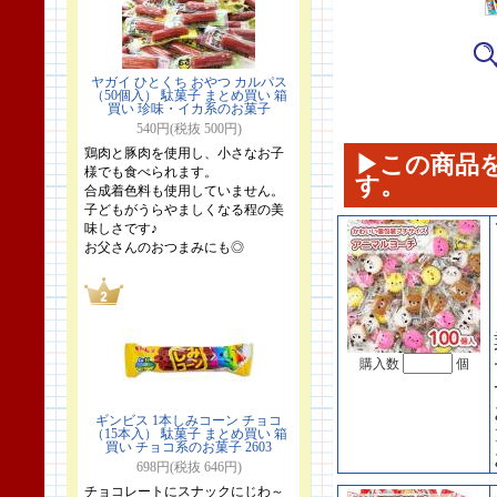
ヤガイ ひとくち おやつ カルパス
（50個入） 駄菓子 まとめ買い 箱
買い 珍味・イカ系のお菓子
540円(税抜 500円)
鶏肉と豚肉を使用し、小さなお子
▶この商品
様でも食べられます。
す。
合成着色料も使用していません。
子どもがうらやましくなる程の美
味しさです♪
お父さんのおつまみにも◎
購入数
個
ギンビス 1本しみコーン チョコ
（15本入） 駄菓子 まとめ買い 箱
買い チョコ系のお菓子 2603
698円(税抜 646円)
チョコレートにスナックにじわ～