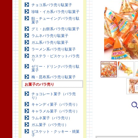
チョコ系バラ売り駄菓子
珍味・イカ系バラ売り駄菓子
飴・チューイングバラ売り駄
菓子
グミ・お餅系バラ売り駄菓子
ラムネバラ売り駄菓子
ガム系バラ売り駄菓子
ラーメン系バラ売り駄菓子
カステラ・ビスケットバラ売
り
ゼリー・ドリンクバラ売り駄
菓子
梅・昆布系バラ売り駄菓子
お菓子のバラ売り
チョコレート菓子（バラ売
り）
キャンディ菓子（バラ売り）
キャラメル菓子（バラ売り）
ラムネ菓子（バラ売り）
ガム菓子（バラ売り）
ビスケット・クッキー・焼菓
子