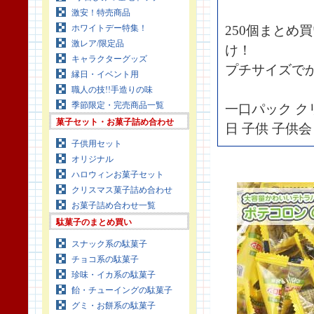
激安！特売商品
ホワイトデー特集！
250個まとめ
激レア/限定品
け！
キャラクターグッズ
プチサイズで
縁日・イベント用
職人の技!!手造りの味
季節限定・完売商品一覧
一口パック ク
菓子セット・お菓子詰め合わせ
日 子供 子供会
子供用セット
オリジナル
ハロウィンお菓子セット
クリスマス菓子詰め合わせ
お菓子詰め合わせ一覧
駄菓子のまとめ買い
スナック系の駄菓子
チョコ系の駄菓子
珍味・イカ系の駄菓子
飴・チューイングの駄菓子
グミ・お餅系の駄菓子