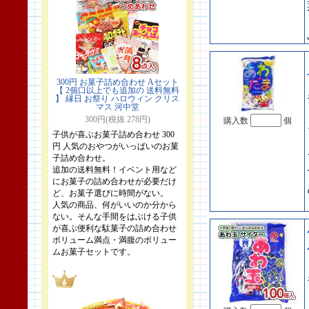
300円 お菓子詰め合わせ Aセット
【 2個口以上でも追加の 送料無料
】 縁日 お祭り ハロウィン クリス
マス 河中堂
300円(税抜 278円)
購入数
個
子供が喜ぶお菓子詰め合わせ 300
円 人気のおやつがいっぱいのお菓
子詰め合わせ。
追加の送料無料！イベント用など
にお菓子の詰め合わせが必要だけ
ど、お菓子選びに時間がない。
人気の商品、何がいいのか分から
ない。そんな手間をはぶける子供
が喜ぶ便利な駄菓子の詰め合わせ
ボリューム満点・満腹のボリュー
ムお菓子セットです。