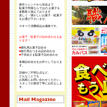
新作トレンドから珍品まで
駄菓子問屋ならではの お菓子を
多数取り揃えております
楽しく・懐かしいお菓子・駄菓子
をお選び下さいませ。
※すべて消費税込み価格です。
お菓子・駄菓子の詰め合わせもあ
ります！
■
婚礼用お菓子詰合せ
■
旅行用おつまみ詰め合わせ
■
子供会さま駄菓子詰め合わせ
各種詰め合せをお作りしておりま
す。
詳細やご不明な点など、
どんなことでも
お気軽にお問い合わせください。
スタッフが親切丁寧にお応えしま
す。