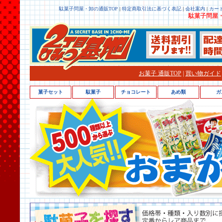
駄菓子問屋・卸の通販TOP
|
特定商取引法に基づく表記
|
会社案内
|
カー
駄菓子問屋・
お菓子 通販TOP
|
買い物ガイド