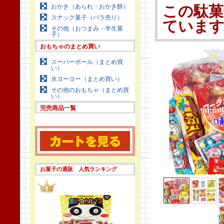
おかき（あられ・おかき餅）
この駄菓
スナック菓子（バラ売り）
ていま
その他（おつまみ・半生菓
子）
おもちゃのまとめ買い
スーパーボール（まとめ買
い）
水ヨーヨー（まとめ買い）
その他のおもちゃ（まとめ買
い）
完売商品一覧
お菓子の通販 人気ランキング