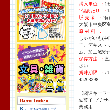
購入単位 :
1セ
1個あたり :
1
販 売 者 :
(
大阪市中央区島之
原 材 料 :
じゃがいも(中
子、デキストリ
ム、加工澱粉(
保存方法 :
直
さい
賞味期限 :
パ
45203398
【関連キーワ
駄菓子 プチサ
業務用
2丁目ひみつ基地トップ