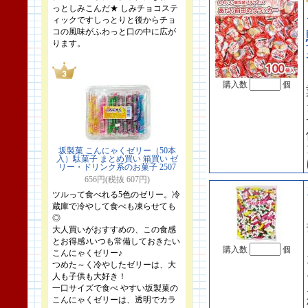
っとしみこんだ★ しみチョコステ
ィックですしっとりと後からチョ
コの風味がふわっと口の中に広が
ります。
購入数
個
坂製菓 こんにゃくゼリー（50本
入）駄菓子 まとめ買い 箱買い ゼ
リー・ドリンク系のお菓子 2507
656円(税抜 607円)
ツルって食べれる5色のゼリー。冷
蔵庫で冷やして食べも凍らせても
◎
大人買いがおすすめの、この食感
とお得感♪いつも常備しておきたい
購入数
個
こんにゃくゼリー♪
つめた～く冷やしたゼリーは、大
人も子供も大好き！
一口サイズで食べ やすい坂製菓の
こんにゃくゼリーは、透明でカラ