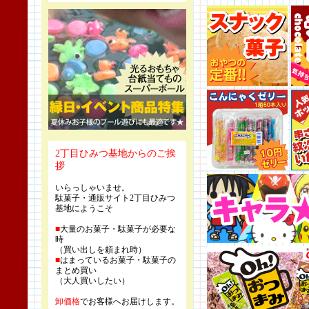
2丁目ひみつ基地からのご挨
拶
いらっしゃいませ。
駄菓子・通販サイト2丁目ひみつ
基地にようこそ
■
大量のお菓子・駄菓子が必要な
時
（買い出しを頼まれ時）
■
はまっているお菓子・駄菓子の
まとめ買い
（大人買いしたい）
卸価格
でお客様へお届けします。