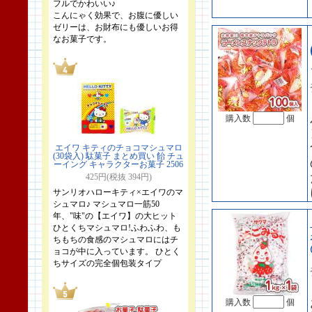
フルでかわいい♪
こんにゃく効果で、お腹に優しい
ゼリーは、お財布にも優しいお得
なお菓子です。
購入数
個
エイワ キティのチョコマシュマロ
(30袋入) 駄菓子 まとめ買い 飴 チュ
ーイング キャラクターお菓子 2506
425円(税抜 394円)
サンリオハローキティ×エイワのマ
シュマロ♪ マシュマロ一筋50
年、"味"の【エイワ】の大ヒット
ひとくちマシュマロ!ふわふわ、も
ちもちの食感のマシュマロにはチ
ョコが中に入っています。 ひとく
ちサイズの完全個包装タイプ
購入数
個