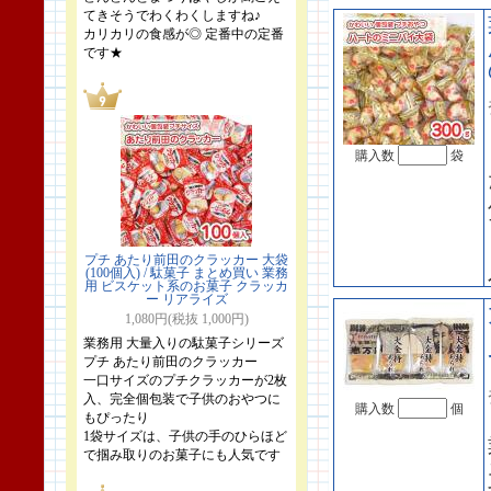
てきそうでわくわくしますね♪
カリカリの食感が◎ 定番中の定番
です★
購入数
袋
プチ あたり前田のクラッカー 大袋
(100個入) / 駄菓子 まとめ買い 業務
用 ビスケット系のお菓子 クラッカ
ー リアライズ
1,080円(税抜 1,000円)
業務用 大量入りの駄菓子シリーズ
プチ あたり前田のクラッカー
一口サイズのプチクラッカーが2枚
入、完全個包装で子供のおやつに
購入数
個
もぴったり
1袋サイズは、子供の手のひらほど
で掴み取りのお菓子にも人気です