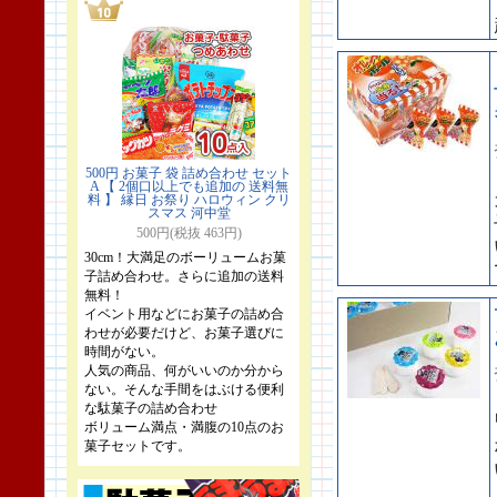
500円 お菓子 袋 詰め合わせ セット
A 【 2個口以上でも追加の 送料無
料 】 縁日 お祭り ハロウィン クリ
スマス 河中堂
500円(税抜 463円)
30cm！大満足のボーリュームお菓
子詰め合わせ。さらに追加の送料
無料！
イベント用などにお菓子の詰め合
わせが必要だけど、お菓子選びに
時間がない。
人気の商品、何がいいのか分から
ない。そんな手間をはぶける便利
な駄菓子の詰め合わせ
ボリューム満点・満腹の10点のお
菓子セットです。