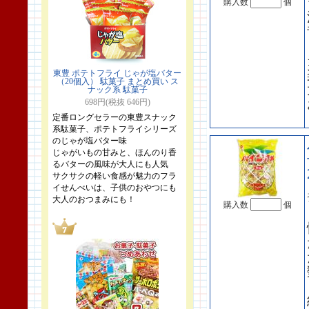
購入数
個
東豊 ポテトフライ じゃが塩バター
（20個入） 駄菓子 まとめ買い ス
ナック系 駄菓子
698円(税抜 646円)
定番ロングセラーの東豊スナック
系駄菓子、ポテトフライシリーズ
のじゃが塩バター味
じゃがいもの甘みと、ほんのり香
るバターの風味が大人にも人気
サクサクの軽い食感が魅力のフラ
イせんべいは、子供のおやつにも
大人のおつまみにも！
購入数
個