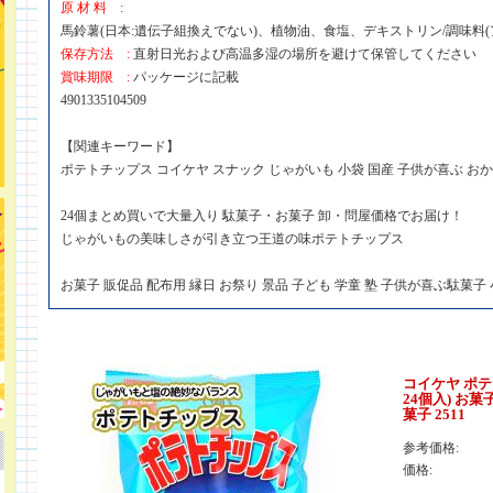
原 材 料 :
馬鈴薯(日本:遺伝子組換えでない)、植物油、食塩、デキストリン/調味料(
保存方法 :
直射日光および高温多湿の場所を避けて保管してください
賞味期限 :
パッケージに記載
4901335104509
【関連キーワード】
ポテトチップス コイケヤ スナック じゃがいも 小袋 国産 子供が喜ぶ おか
24個まとめ買いで大量入り 駄菓子・お菓子 卸・問屋価格でお届け！
じゃがいもの美味しさが引き立つ王道の味ポテトチップス
お菓子 販促品 配布用 縁日 お祭り 景品 子ども 学童 塾 子供が喜ぶ駄菓子
コイケヤ ポテ
24個入) お
菓子 2511
参考価格:
価格: