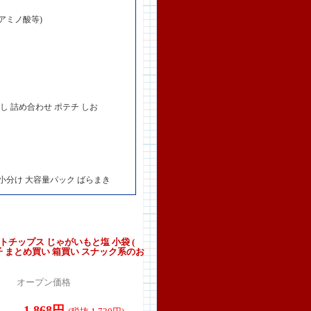
アミノ酸等)
し 詰め合わせ ポテチ しお
 小分け 大容量パック ばらまき
トチップス じゃがいもと塩 小袋 (
菓子 まとめ買い 箱買い スナック系のお
オープン価格
1,868円