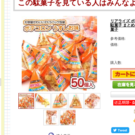
この駄菓子を見ている人はみんな
リアライズ ポ
駄菓子 まとめ
菓子
参考価格:
価格:
購入数: