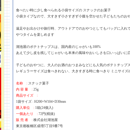
食べたい時に少し食べられる小袋サイズの スナックのお菓子
小袋タイプなので、大すきず小さすぎず小腹を空かせた子どもたちのお
遠足やお出かけや旅行時、アウトドアでのおやつとしてもバッグに入れ
やつタイムを楽しめます
湖池屋のポテトチップスは、国内産のじゃがいも100%
あえて少し皮を残してじゃがいも本来の風味やおいしさを口いっぱいに
子どものおやつに、大人のお酒のおつまみなどにも人気のポテトチップ
レギュラーサイズは食べきれない、大きすぎる時に食べきり ミニサイズ
名称 :
スナック菓子
内 容 量 :
25g
商品サイズ :
1袋サイズ : H200×W104×D30mm
購入単位 :
1箱(24個入)
一個あたり :
72円(税抜)
販 売 者 :
株式会社湖池屋
東京都板橋区成増5丁目9番7号