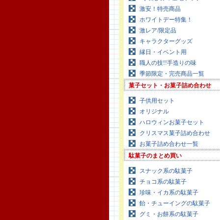
激安！特売商品
ホワイトデー特集！
激レア/限定品
キャラクターグッズ
縁日・イベント用
職人の技!!手造りの味
季節限定・完売商品一覧
菓子セット・お菓子詰め合わせ
子供用セット
オリジナル
ハロウィンお菓子セット
クリスマス菓子詰め合わせ
お菓子詰め合わせ一覧
駄菓子のまとめ買い
スナック系の駄菓子
チョコ系の駄菓子
珍味・イカ系の駄菓子
飴・チューイングの駄菓子
グミ・お餅系の駄菓子