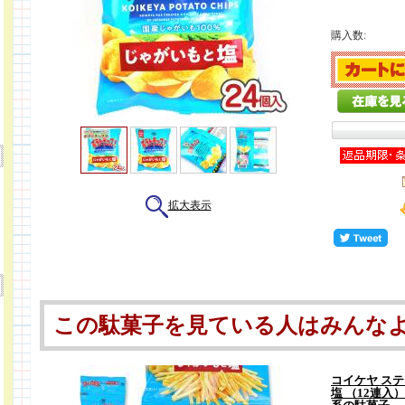
購入数:
拡大表示
この駄菓子を見ている人はみんな
コイケヤ ステ
塩 （12連入