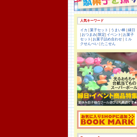
人気キーワード
イカ
|
菓子セット
|
うまい棒
|
縁日
|
おつまみ
|
限定
|
イベント
|
お菓子
セット
|
お菓子詰め合わせ
|
ミル
クせんべい
|
たこせん