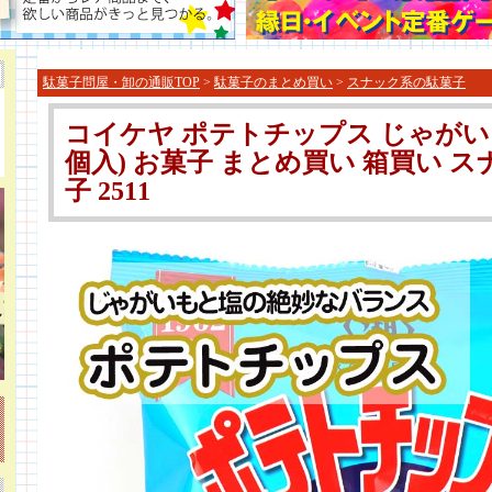
駄菓子問屋・卸の通販TOP
>
駄菓子のまとめ買い
>
スナック系の駄菓子
コイケヤ ポテトチップス じゃがいもと
個入) お菓子 まとめ買い 箱買い 
子 2511