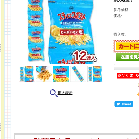
系の駄菓子
参考価格:
価格:
購入数:
拡大表示