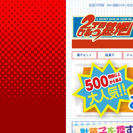
駄菓子問屋・卸の通販TOP
|
特定