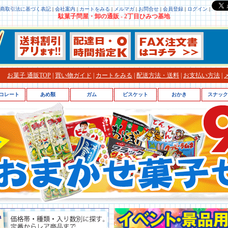
商取引法に基づく表記
|
会社案内
|
カートをみる
|
メルマガ
|
お問合せ
|
会員登録
|
ログイン
|
駄菓子問屋・卸の通販 - 2丁目ひみつ基地
お菓子 通販TOP
|
買い物ガイド
|
カートをみる
|
配送方法・送料
|
お支払い方法
|