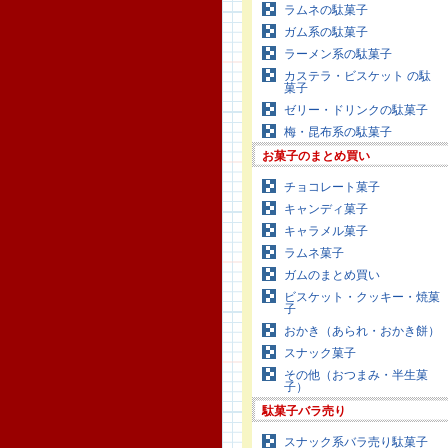
ラムネの駄菓子
ガム系の駄菓子
ラーメン系の駄菓子
カステラ・ビスケット の駄
菓子
ゼリー・ドリンクの駄菓子
梅・昆布系の駄菓子
お菓子のまとめ買い
チョコレート菓子
キャンディ菓子
キャラメル菓子
ラムネ菓子
ガムのまとめ買い
ビスケット・クッキー・焼菓
子
おかき（あられ・おかき餅）
スナック菓子
その他（おつまみ・半生菓
子）
駄菓子バラ売り
スナック系バラ売り駄菓子