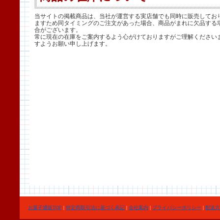
当サイトの掲載商品は、当社が運営する実店舗でも同時に販売してお
ますため同タイミングのご注文があった場合、商品がまれに欠品する
合がございます。
常に現在の在庫をご案内するよう心がけておりますがご理解ください
すようお願い申し上げます。
お菓子通販TOP
|
特定商取引法に基づく表記
|
会社案内
|
プライバシーポリシー
|
配送方