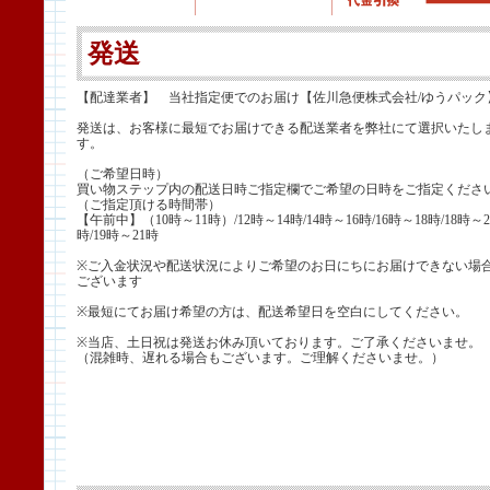
発送
【配達業者】 当社指定便でのお届け【佐川急便株式会社/ゆうパック
発送は、お客様に最短でお届けできる配送業者を弊社にて選択いたし
す。
（ご希望日時）
買い物ステップ内の配送日時ご指定欄でご希望の日時をご指定くださ
（ご指定頂ける時間帯）
【午前中】（10時～11時）/12時～14時/14時～16時/16時～18時/18時～2
時/19時～21時
※ご入金状況や配送状況によりご希望のお日にちにお届けできない場
ございます
※最短にてお届け希望の方は、配送希望日を空白にしてください。
※当店、土日祝は発送お休み頂いております。ご了承くださいませ。
（混雑時、遅れる場合もございます。ご理解くださいませ。）