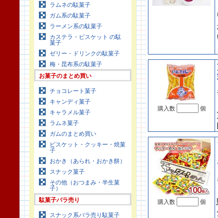
ラムネの駄菓子
ガム系の駄菓子
ラーメン系の駄菓子
カステラ・ビスケット の駄
菓子
ゼリー・ドリンクの駄菓子
梅・昆布系の駄菓子
お菓子のまとめ買い
チョコレート菓子
キャンディ菓子
購入数
個
キャラメル菓子
ラムネ菓子
ガムのまとめ買い
ビスケット・クッキー・焼菓
子
おかき（あられ・おかき餅）
スナック菓子
その他（おつまみ・半生菓
子）
駄菓子バラ売り
購入数
個
スナック系バラ売り駄菓子