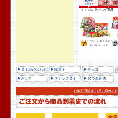
▶菓子詰め合わせ
▶駄菓子
▶チョコ
▶おかき
▶スナック菓子
▶おつまみ他
お菓子 通販TOP
|
買い物ガイド