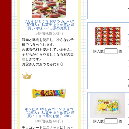
ヤガイ ひとくち おやつ カルパス
（50個入） 駄菓子 まとめ買い 箱
買い 珍味・イカ系のお菓子
540円(税抜 500円)
鶏肉と豚肉を使用し、小さなお子
様でも食べられます。
合成着色料も使用していません。
購入数
個
子どもがうらやましくなる程の美
味しさです♪
お父さんのおつまみにも◎
ギンビス 1本しみコーン チョコ
（15本入） 駄菓子 まとめ買い 箱
買い チョコ系のお菓子 2603
698円(税抜 646円)
購入数
個
チョコレートにスナックにじわ～