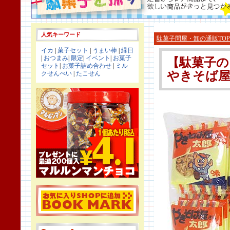
人気キーワード
駄菓子問屋・卸の通販TOP
イカ
|
菓子セット
|
うまい棒
|
縁日
|
おつまみ
|
限定
|
イベント
|
お菓子
【駄菓子の
セット
|
お菓子詰め合わせ
|
ミル
やきそば屋
クせんべい
|
たこせん