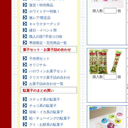
激安！特売商品
購入数
個
ホワイトデー特集！
激レア/限定品
キャラクターグッズ
縁日・イベント用
職人の技!!手造りの味
季節限定・完売商品一覧
菓子セット・お菓子詰め合わせ
子供用セット
オリジナル
ハロウィンお菓子セット
購入数
個
クリスマス菓子詰め合わせ
お菓子詰め合わせ一覧
駄菓子のまとめ買い
スナック系の駄菓子
チョコ系の駄菓子
珍味・イカ系の駄菓子
飴・チューイングの駄菓子
グミ・お餅系の駄菓子