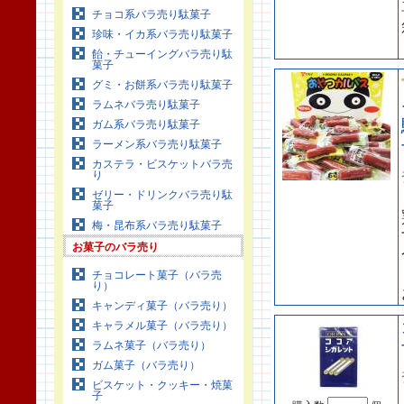
チョコ系バラ売り駄菓子
珍味・イカ系バラ売り駄菓子
飴・チューイングバラ売り駄
菓子
グミ・お餅系バラ売り駄菓子
ラムネバラ売り駄菓子
ガム系バラ売り駄菓子
ラーメン系バラ売り駄菓子
カステラ・ビスケットバラ売
り
ゼリー・ドリンクバラ売り駄
菓子
梅・昆布系バラ売り駄菓子
お菓子のバラ売り
チョコレート菓子（バラ売
り）
キャンディ菓子（バラ売り）
キャラメル菓子（バラ売り）
ラムネ菓子（バラ売り）
ガム菓子（バラ売り）
ビスケット・クッキー・焼菓
子