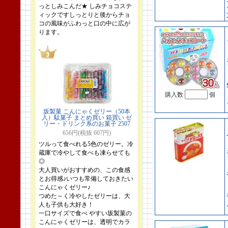
っとしみこんだ★ しみチョコステ
ィックですしっとりと後からチョ
コの風味がふわっと口の中に広が
ります。
購入数
個
坂製菓 こんにゃくゼリー（50本
入）駄菓子 まとめ買い 箱買い ゼ
リー・ドリンク系のお菓子 2507
656円(税抜 607円)
ツルって食べれる5色のゼリー。冷
蔵庫で冷やして食べも凍らせても
◎
大人買いがおすすめの、この食感
とお得感♪いつも常備しておきたい
こんにゃくゼリー♪
つめた～く冷やしたゼリーは、大
人も子供も大好き！
一口サイズで食べ やすい坂製菓の
こんにゃくゼリーは、透明でカラ