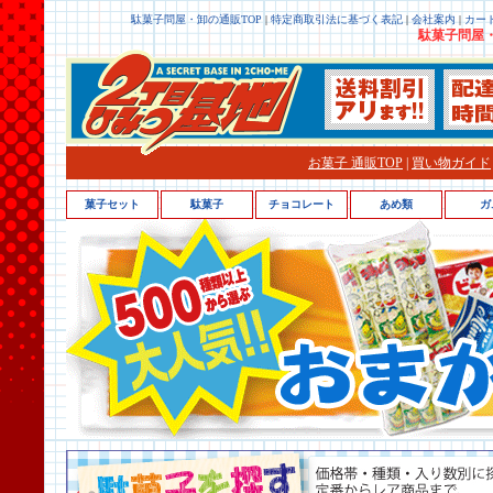
駄菓子問屋・卸の通販TOP
|
特定商取引法に基づく表記
|
会社案内
|
カー
駄菓子問屋・
お菓子 通販TOP
|
買い物ガイド