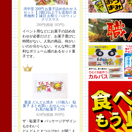
河中堂 200円 お菓子詰め合わせ A
セット【 2個口以上でも追加の 送
料無料 】縁日 お祭り ハロウィン
クリスマス
200円(税抜 185円)
イベント用などにお菓子の詰め合
わせが必要だけど、お菓子選びに
時間がない。人気の商品、何がい
いのか分からない。そんな時に便
利なボリューム感のあるセット菓
子です。
菓道 どんどん焼き （15個入） 駄
菓子 まとめ買い おせんべい・あら
れ系の駄菓子 2506
424円(税抜 393円)
ザ・駄菓子★ パッケージデザイン
もかわいく
どんどんとまつりばやしが聞こえ