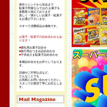
新作トレンドから珍品まで
駄菓子問屋ならではの お菓子を
多数取り揃えております
楽しく・懐かしいお菓子・駄菓子
をお選び下さいませ。
※すべて消費税込み価格です。
お菓子・駄菓子の詰め合わせもあ
ります！
■
婚礼用お菓子詰合せ
■
旅行用おつまみ詰め合わせ
■
子供会さま駄菓子詰め合わせ
各種詰め合せをお作りしておりま
す。
詳細やご不明な点など、
どんなことでも
お気軽にお問い合わせください。
スタッフが親切丁寧にお応えしま
す。