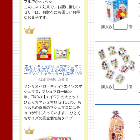
フルでかわいい♪
こんにゃく効果で、お腹に優しい
ゼリーは、お財布にも優しいお得
なお菓子です。
購入数
個
エイワ キティのチョコマシュマロ
(30袋入) 駄菓子 まとめ買い 飴 チュ
ーイング キャラクターお菓子 2506
425円(税抜 394円)
サンリオハローキティ×エイワのマ
購入数
個
シュマロ♪ マシュマロ一筋50
年、"味"の【エイワ】の大ヒット
ひとくちマシュマロ!ふわふわ、も
ちもちの食感のマシュマロにはチ
ョコが中に入っています。 ひとく
ちサイズの完全個包装タイプ