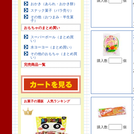
購入数
個
おかき（あられ・おかき餅）
スナック菓子（バラ売り）
その他（おつまみ・半生菓
子）
おもちゃのまとめ買い
スーパーボール（まとめ買
い）
水ヨーヨー（まとめ買い）
その他のおもちゃ（まとめ買
い）
購入数
個
完売商品一覧
お菓子の通販 人気ランキング
購入数
個