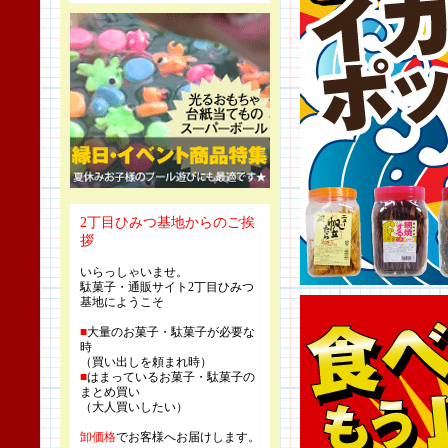
2丁目ひみつ基地からのご挨
拶
いらっしゃいませ。
駄菓子・通販サイト2丁目ひみつ
基地にようこそ
■
大量のお菓子・駄菓子が必要な
時
（買い出しを頼まれ時）
■
はまっているお菓子・駄菓子の
まとめ買い
（大人買いしたい）
卸価格
でお客様へお届けします。