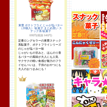
東豊 ポテトフライ じゃが塩バター
（20個入） 駄菓子 まとめ買い ス
ナック系 駄菓子
698円(税抜 646円)
定番ロングセラーの東豊スナック
系駄菓子、ポテトフライシリーズ
のじゃが塩バター味
じゃがいもの甘みと、ほんのり香
るバターの風味が大人にも人気
サクサクの軽い食感が魅力のフラ
イせんべいは、子供のおやつにも
大人のおつまみにも！