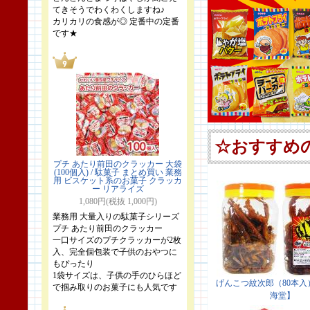
てきそうでわくわくしますね♪
カリカリの食感が◎ 定番中の定番
です★
プチ あたり前田のクラッカー 大袋
(100個入) / 駄菓子 まとめ買い 業務
用 ビスケット系のお菓子 クラッカ
ー リアライズ
1,080円(税抜 1,000円)
業務用 大量入りの駄菓子シリーズ
プチ あたり前田のクラッカー
一口サイズのプチクラッカーが2枚
入、完全個包装で子供のおやつに
もぴったり
1袋サイズは、子供の手のひらほど
で掴み取りのお菓子にも人気です