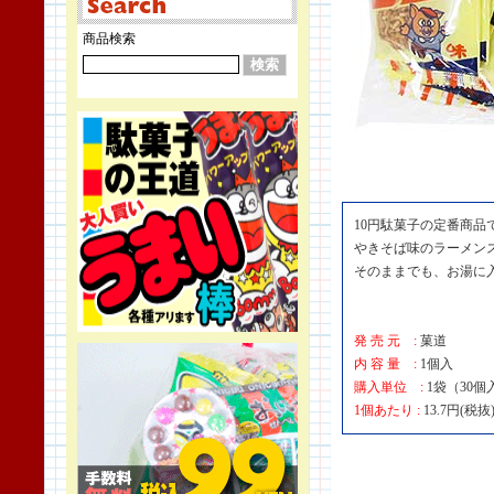
商品検索
10円駄菓子の定番商品
やきそば味のラーメン
そのままでも、お湯に
発 売 元 :
菓道
内 容 量 :
1個入
購入単位 :
1袋（30個
1個あたり :
13.7円(税抜