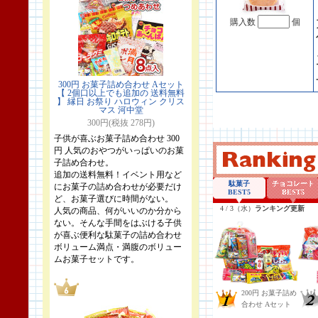
購入数
個
300円 お菓子詰め合わせ Aセット
【 2個口以上でも追加の 送料無料
】 縁日 お祭り ハロウィン クリス
マス 河中堂
300円(税抜 278円)
子供が喜ぶお菓子詰め合わせ 300
円 人気のおやつがいっぱいのお菓
子詰め合わせ。
追加の送料無料！イベント用など
にお菓子の詰め合わせが必要だけ
ど、お菓子選びに時間がない。
人気の商品、何がいいのか分から
ない。そんな手間をはぶける子供
が喜ぶ便利な駄菓子の詰め合わせ
ボリューム満点・満腹のボリュー
ムお菓子セットです。