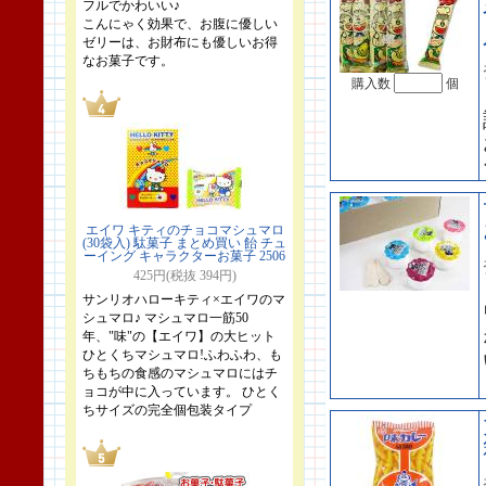
フルでかわいい♪
こんにゃく効果で、お腹に優しい
ゼリーは、お財布にも優しいお得
なお菓子です。
購入数
個
エイワ キティのチョコマシュマロ
(30袋入) 駄菓子 まとめ買い 飴 チュ
ーイング キャラクターお菓子 2506
425円(税抜 394円)
サンリオハローキティ×エイワのマ
シュマロ♪ マシュマロ一筋50
年、"味"の【エイワ】の大ヒット
ひとくちマシュマロ!ふわふわ、も
ちもちの食感のマシュマロにはチ
ョコが中に入っています。 ひとく
ちサイズの完全個包装タイプ