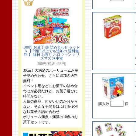
500円 お菓子 袋 詰め合わせ セット
A 【 2個口以上でも追加の 送料無
料 】 縁日 お祭り ハロウィン クリ
スマス 河中堂
500円(税抜 463円)
30cm！大満足のボーリュームお菓
子詰め合わせ。さらに追加の送料
無料！
イベント用などにお菓子の詰め合
わせが必要だけど、お菓子選びに
時間がない。
人気の商品、何がいいのか分から
購入数
個
ない。そんな手間をはぶける便利
な駄菓子の詰め合わせ
ボリューム満点・満腹の10点のお
菓子セットです。