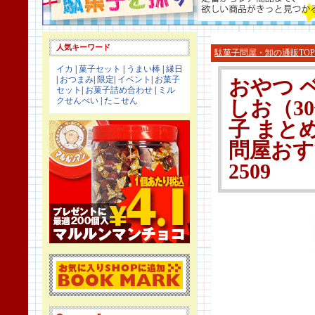
人気キーワード
駄菓子問屋・卸の通販TOP
イカ
|
菓子セット
|
うまい棒
|
縁日
|
おつまみ
|
限定
|
イベント
|
お菓子
おやつ 
セット
|
お菓子詰め合わせ
|
ミル
クせんべい
|
たこせん
しお（30
子 まと
問屋おす
2509