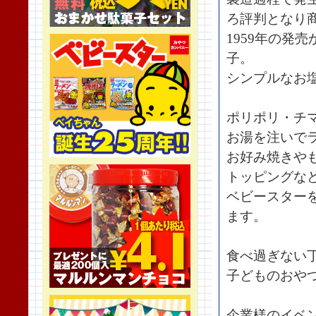
ろ評判となり
1959年の発
子。
シンプルなお
ポリポリ・チ
お湯を注いで
お好み焼きや
トッピングな
ベビースター
ます。
食べ過ぎない
子どものおや
企業様のイベ