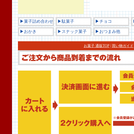
▶菓子詰め合わせ
▶駄菓子
▶チョコ
▶おかき
▶スナック菓子
▶おつまみ他
お菓子 通販TOP
|
買い物ガイド