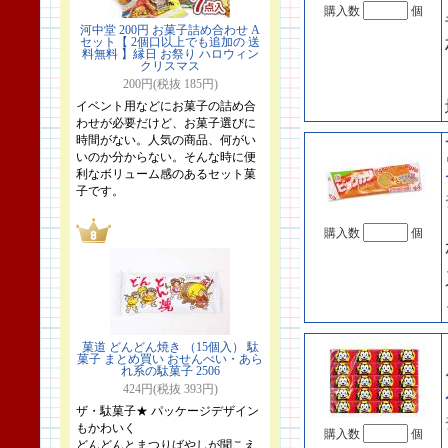
購入数
個
河中堂 200円 お菓子詰め合わせ A
セット【 2個口以上でも追加の 送
料無料 】縁日 お祭り ハロウィン
クリスマス
200円(税抜 185円)
イベント用などにお菓子の詰め合
わせが必要だけど、お菓子選びに
時間がない。人気の商品、何がい
いのか分からない。そんな時に便
利なボリューム感のあるセット菓
子です。
購入数
個
菓道 どんどん焼き （15個入） 駄
菓子 まとめ買い おせんべい・あら
れ系の駄菓子 2506
424円(税抜 393円)
ザ・駄菓子★ パッケージデザイン
もかわいく
購入数
個
どんどんとまつりばやしが聞こえ