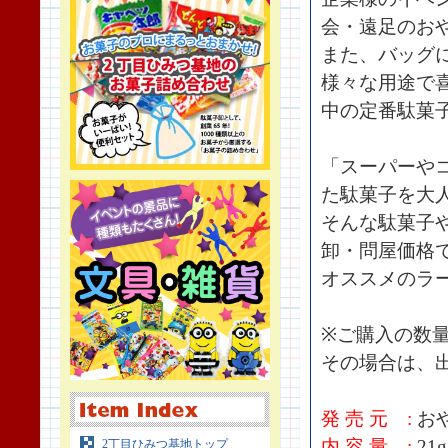
会・遠足のお
また、バッグ
様々な用途で
中の定番駄菓
「スーパーや
た駄菓子を大
そんな駄菓子
卸・問屋価格
オススメのラ
※ご購入の数
その場合は、
発 売 元 :
お
内 容 量 :
21g
2丁目ひみつ基地トップ