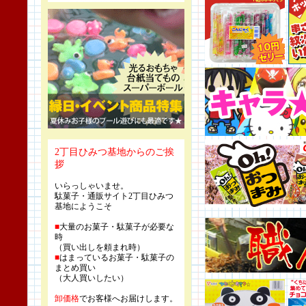
2丁目ひみつ基地からのご挨
拶
いらっしゃいませ。
駄菓子・通販サイト2丁目ひみつ
基地にようこそ
■
大量のお菓子・駄菓子が必要な
時
（買い出しを頼まれ時）
■
はまっているお菓子・駄菓子の
まとめ買い
（大人買いしたい）
卸価格
でお客様へお届けします。