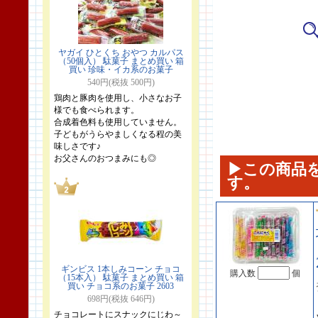
ヤガイ ひとくち おやつ カルパス
（50個入） 駄菓子 まとめ買い 箱
買い 珍味・イカ系のお菓子
540円(税抜 500円)
鶏肉と豚肉を使用し、小さなお子
様でも食べられます。
合成着色料も使用していません。
子どもがうらやましくなる程の美
味しさです♪
お父さんのおつまみにも◎
▶この商品
す。
ギンビス 1本しみコーン チョコ
購入数
個
（15本入） 駄菓子 まとめ買い 箱
買い チョコ系のお菓子 2603
698円(税抜 646円)
チョコレートにスナックにじわ～