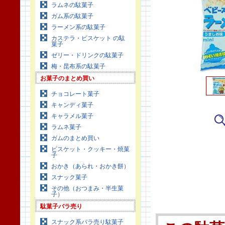
ラムネの駄菓子
ガム系の駄菓子
ラーメン系の駄菓子
カステラ・ビスケット の駄
菓子
ゼリー・ドリンクの駄菓子
梅・昆布系の駄菓子
お菓子のまとめ買い
チョコレート菓子
キャンディ菓子
キャラメル菓子
ラムネ菓子
ガムのまとめ買い
ビスケット・クッキー・焼菓
子
おかき（あられ・おかき餅）
スナック菓子
その他（おつまみ・半生菓
子）
駄菓子バラ売り
スナック系バラ売り駄菓子