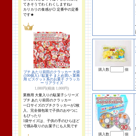
てきそうでわくわくしますね♪
カリカリの食感が◎ 定番中の定番
です★
購入数
個
プチ あたり前田のクラッカー 大袋
(100個入) / 駄菓子 まとめ買い 業務
用 ビスケット系のお菓子 クラッカ
ー リアライズ
1,080円(税抜 1,000円)
業務用 大量入りの駄菓子シリーズ
プチ あたり前田のクラッカー
一口サイズのプチクラッカーが2枚
入、完全個包装で子供のおやつに
もぴったり
1袋サイズは、子供の手のひらほど
で掴み取りのお菓子にも人気です
購入数
個