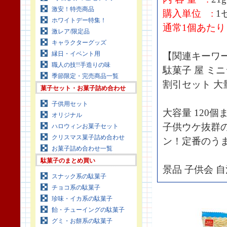
激安！特売商品
購入単位 :
1セ
ホワイトデー特集！
通常1個あたり 
激レア/限定品
キャラクターグッズ
縁日・イベント用
【関連キーワ
職人の技!!手造りの味
駄菓子 屋 ミ
季節限定・完売商品一覧
割引セット 大
菓子セット・お菓子詰め合わせ
子供用セット
大容量 120
オリジナル
子供ウケ抜群
ハロウィンお菓子セット
クリスマス菓子詰め合わせ
ン！定番のう
お菓子詰め合わせ一覧
駄菓子のまとめ買い
景品 子供会 自
スナック系の駄菓子
チョコ系の駄菓子
珍味・イカ系の駄菓子
飴・チューイングの駄菓子
グミ・お餅系の駄菓子