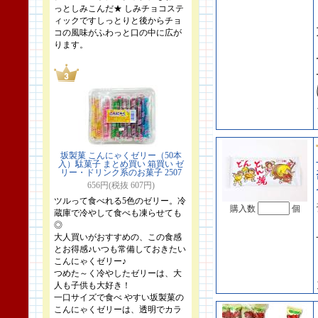
っとしみこんだ★ しみチョコステ
ィックですしっとりと後からチョ
コの風味がふわっと口の中に広が
ります。
坂製菓 こんにゃくゼリー（50本
入）駄菓子 まとめ買い 箱買い ゼ
リー・ドリンク系のお菓子 2507
656円(税抜 607円)
ツルって食べれる5色のゼリー。冷
購入数
個
蔵庫で冷やして食べも凍らせても
◎
大人買いがおすすめの、この食感
とお得感♪いつも常備しておきたい
こんにゃくゼリー♪
つめた～く冷やしたゼリーは、大
人も子供も大好き！
一口サイズで食べ やすい坂製菓の
こんにゃくゼリーは、透明でカラ