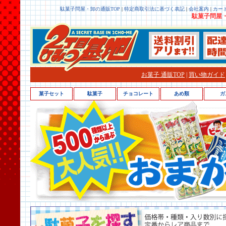
駄菓子問屋・卸の通販TOP
|
特定商取引法に基づく表記
|
会社案内
|
カー
駄菓子問屋・
お菓子 通販TOP
|
買い物ガイド