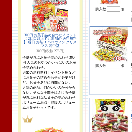
購入数
個
300円 お菓子詰め合わせ Aセット
【 2個口以上でも追加の 送料無料
】 縁日 お祭り ハロウィン クリス
マス 河中堂
300円(税抜 278円)
子供が喜ぶお菓子詰め合わせ 300
円 人気のおやつがいっぱいのお菓
購入数
個
子詰め合わせ。
追加の送料無料！イベント用など
にお菓子の詰め合わせが必要だけ
ど、お菓子選びに時間がない。
人気の商品、何がいいのか分から
ない。そんな手間をはぶける子供
が喜ぶ便利な駄菓子の詰め合わせ
ボリューム満点・満腹のボリュー
ムお菓子セットです。