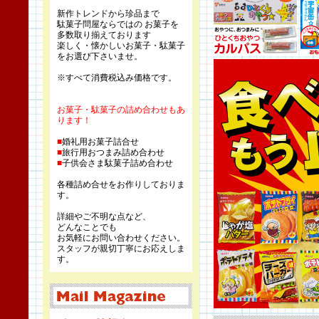
新作トレンドから珍品まで
駄菓子問屋ならではの お菓子を
多数取り揃えております
楽しく・懐かしいお菓子・駄菓子
をお選び下さいませ。
※すべて消費税込み価格です。
お菓子・駄菓子の詰め合わせもあ
ります！
■
婚礼用お菓子詰合せ
■
旅行用おつまみ詰め合わせ
■
子供会さま駄菓子詰め合わせ
各種詰め合せをお作りしておりま
す。
詳細やご不明な点など、
どんなことでも
お気軽にお問い合わせください。
スタッフが親切丁寧にお応えしま
す。