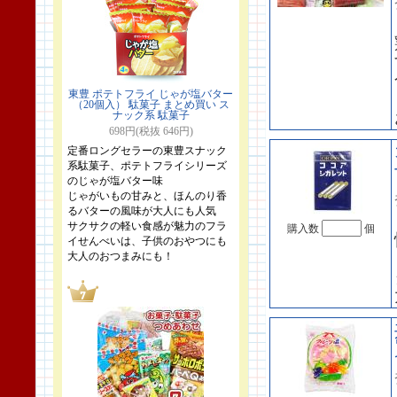
東豊 ポテトフライ じゃが塩バター
（20個入） 駄菓子 まとめ買い ス
ナック系 駄菓子
698円(税抜 646円)
定番ロングセラーの東豊スナック
系駄菓子、ポテトフライシリーズ
のじゃが塩バター味
じゃがいもの甘みと、ほんのり香
るバターの風味が大人にも人気
サクサクの軽い食感が魅力のフラ
購入数
個
イせんべいは、子供のおやつにも
大人のおつまみにも！