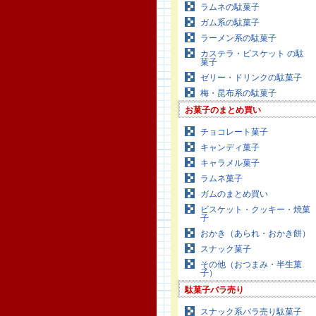
ラムネの駄菓子
ガム系の駄菓子
ラーメン系の駄菓子
カステラ・ビスケット の駄
菓子
ゼリー・ドリンクの駄菓子
梅・昆布系の駄菓子
お菓子のまとめ買い
チョコレート菓子
キャンディ菓子
キャラメル菓子
ラムネ菓子
ガムのまとめ買い
ビスケット・クッキー・焼菓
子
おかき（あられ・おかき餅）
スナック菓子
その他（おつまみ・半生菓
子）
駄菓子バラ売り
スナック系バラ売り駄菓子