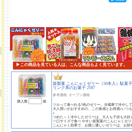
▶この商品を見ている人は、こんな商品もよく見ています。
坂製菓 こんにゃくゼリー（50本入）駄菓子
リンク系のお菓子 2507
参考価格: オープン価格
購入数
個
ツルって食べれる5色のゼリー。冷蔵庫で冷やし
大人買いがおすすめの、この食感とお得感♪いつ
♪
つめた～く冷やしたゼリーは、大人も子供も大好
一口サイズで食べ やすい坂製菓のこんにゃくゼリ
こんにゃく効果で、お腹に優しいゼリーは、お財