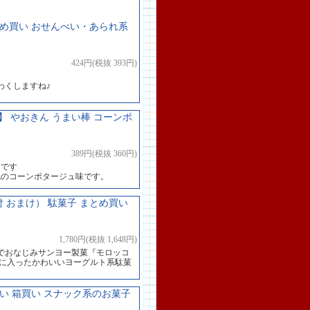
まとめ買い おせんべい・あられ系
424円(税抜 393円)
わくしますね♪
 やおきん うまい棒 コーンポ
389円(税抜 360円)
道です
気のコーンポタージュ味です。
付 おまけ） 駄菓子 まとめ買い
1,780円(税抜 1,648円)
でおなじみサンヨー製菓『モロッコ
器に入ったかわいいヨーグルト系駄菓
買い 箱買い スナック系のお菓子