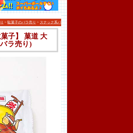
り
>
駄菓子のバラ売り
>
スナック系バ
子】 菓道 大
バラ売り)