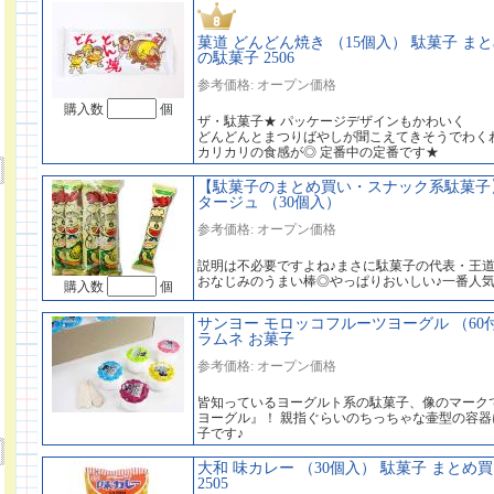
菓道 どんどん焼き （15個入） 駄菓子 
の駄菓子 2506
参考価格: オープン価格
購入数
個
ザ・駄菓子★ パッケージデザインもかわいく
どんどんとまつりばやしが聞こえてきそうでわく
カリカリの食感が◎ 定番中の定番です★
【駄菓子のまとめ買い・スナック系駄菓子】
タージュ （30個入）
参考価格: オープン価格
説明は不必要ですよね♪まさに駄菓子の代表・王
おなじみのうまい棒◎やっぱりおいしい♪一番人
購入数
個
サンヨー モロッコフルーツヨーグル （60
ラムネ お菓子
参考価格: オープン価格
皆知っているヨーグルト系の駄菓子、像のマーク
ヨーグル』！ 親指ぐらいのちっちゃな壷型の容
子です♪
大和 味カレー （30個入） 駄菓子 まとめ
2505