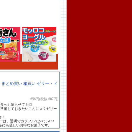
 まとめ買い 箱買い ゼリー・ド
656円(税抜 607円)
て食べも凍らせても◎
も常備しておきたいこんにゃくゼリー
き！
ーは、透明でカラフルでかわいい♪
布にも優しいお得なお菓子です。