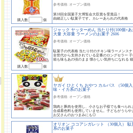
参考価格: オープン価格
第18回全国菓子大博覧会大臣賞を受賞品！
由緒正しい駄菓子です。カレーあられの代表格
購入数
個
ジャック ヤッターめん 当たり付(100個+あ
大量 大容量 ラーメンのお菓子 2606
参考価格: オープン価格
駄菓子の代表格 当たり付のチキン味ラーメンスナ
全世代から支持されている定番のロングセラー 
箱も味もあの頃のまま 懐かしい気持ちになれる 
購入数
個
ヤガイ ひとくち おやつ カルパス （50個入
味・イカ系のお菓子
参考価格: オープン価格
鶏肉と豚肉を使用し、小さなお子様でも食べられ
合成着色料も使用していません。子どもがうらや
お父さんのおつまみにも◎
オリオン ココアシガレット （30個入） 駄
系のお菓子