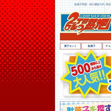
駄菓子問屋・卸の通販TOP
|
特定