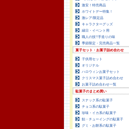
激安！特売商品
ホワイトデー特集！
激レア/限定品
キャラクターグッズ
縁日・イベント用
職人の技!!手造りの味
季節限定・完売商品一覧
菓子セット・お菓子詰め合わせ
子供用セット
オリジナル
ハロウィンお菓子セット
クリスマス菓子詰め合わせ
お菓子詰め合わせ一覧
駄菓子のまとめ買い
スナック系の駄菓子
チョコ系の駄菓子
珍味・イカ系の駄菓子
飴・チューイングの駄菓子
グミ・お餅系の駄菓子