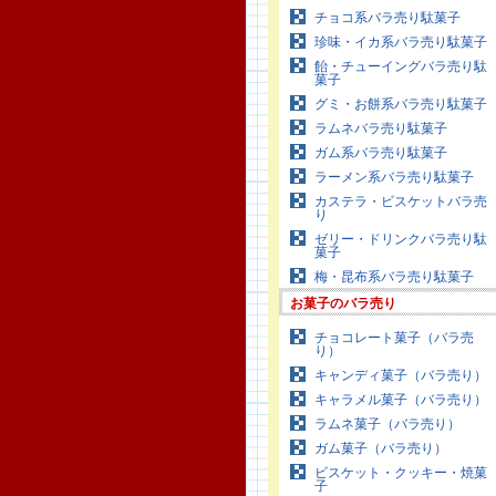
チョコ系バラ売り駄菓子
珍味・イカ系バラ売り駄菓子
飴・チューイングバラ売り駄
菓子
グミ・お餅系バラ売り駄菓子
ラムネバラ売り駄菓子
ガム系バラ売り駄菓子
ラーメン系バラ売り駄菓子
カステラ・ビスケットバラ売
り
ゼリー・ドリンクバラ売り駄
菓子
梅・昆布系バラ売り駄菓子
お菓子のバラ売り
チョコレート菓子（バラ売
り）
キャンディ菓子（バラ売り）
キャラメル菓子（バラ売り）
ラムネ菓子（バラ売り）
ガム菓子（バラ売り）
ビスケット・クッキー・焼菓
子