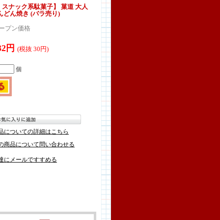
スナック系駄菓子】 菓道 大人
どん焼き (バラ売り)
ープン価格
32円
(税抜 30円)
個
品についての詳細はこちら
の商品について問い合わせる
達にメールですすめる