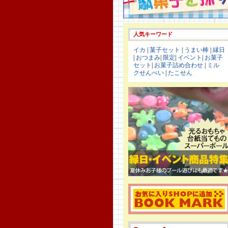
人気キーワード
イカ
|
菓子セット
|
うまい棒
|
縁日
|
おつまみ
|
限定
|
イベント
|
お菓子
セット
|
お菓子詰め合わせ
|
ミル
クせんべい
|
たこせん