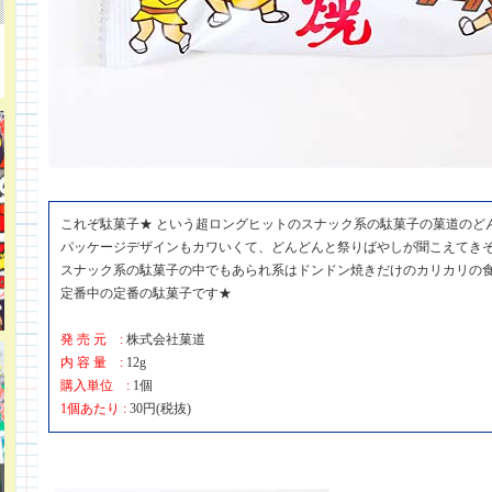
これぞ駄菓子★ という超ロングヒットのスナック系の駄菓子の菓道のど
パッケージデザインもカワいくて、どんどんと祭りばやしが聞こえてきそ
スナック系の駄菓子の中でもあられ系はドンドン焼きだけのカリカリの
定番中の定番の駄菓子です★
発 売 元 :
株式会社菓道
内 容 量 :
12g
購入単位 :
1個
1個あたり :
30円(税抜)