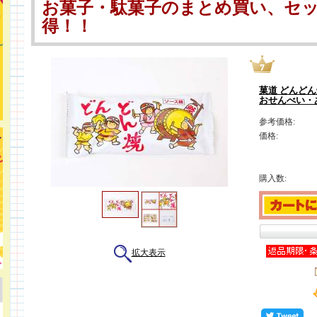
お菓子・駄菓子のまとめ買い、セ
得！！
菓道 どんどん
おせんべい・
参考価格:
価格:
購入数:
拡大表示