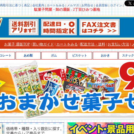
商取引法に基づく表記
|
会社案内
|
カートをみる
|
メルマガ
|
お問合せ
|
会員登録
|
ログイン
|
駄菓子問屋・卸の通販 - 2丁目ひみつ基地
お菓子 通販TOP
|
買い物ガイド
|
カートをみる
|
配送方法・送料
|
お支払い方法
|