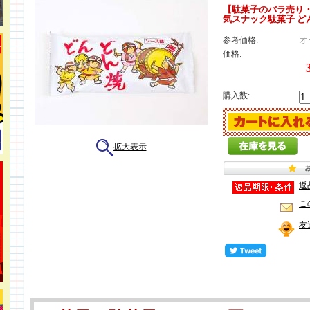
【駄菓子のバラ売り・
気スナック駄菓子 どん
オ
参考価格:
価格:
購入数:
拡大表示
返
こ
友