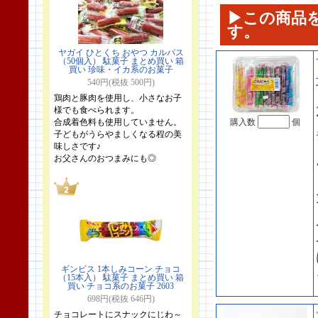
▶この商品
す。
ヤガイ ひとくち おやつ カルパス
（50個入） 駄菓子 まとめ買い 箱
買い 珍味・イカ系のお菓子
540円(税抜 500円)
鶏肉と豚肉を使用し、小さなお子
様でも食べられます。
合成着色料も使用していません。
購入数
個
子どもがうらやましくなる程の美
味しさです♪
お父さんのおつまみにも◎
ギンビス 1本しみコーン チョコ
（15本入） 駄菓子 まとめ買い 箱
買い チョコ系のお菓子 2603
698円(税抜 646円)
チョコレートにスナックにじわ～