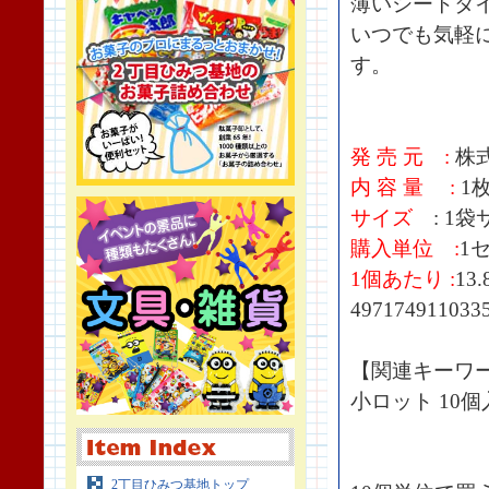
薄いシートタ
いつでも気軽
す。
発 売 元 :
株
内 容 量 :
1
サイズ
: 1袋サ
購入単位 :
1
1個あたり :
13
497174911033
【関連キーワ
小ロット 10個
2丁目ひみつ基地トップ