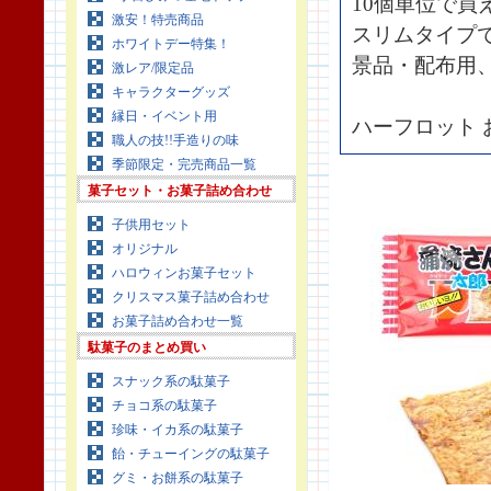
10個単位で買
激安！特売商品
スリムタイプ
ホワイトデー特集！
景品・配布用
激レア/限定品
キャラクターグッズ
縁日・イベント用
ハーフロット 
職人の技!!手造りの味
季節限定・完売商品一覧
菓子セット・お菓子詰め合わせ
子供用セット
オリジナル
ハロウィンお菓子セット
クリスマス菓子詰め合わせ
お菓子詰め合わせ一覧
駄菓子のまとめ買い
スナック系の駄菓子
チョコ系の駄菓子
珍味・イカ系の駄菓子
飴・チューイングの駄菓子
グミ・お餅系の駄菓子