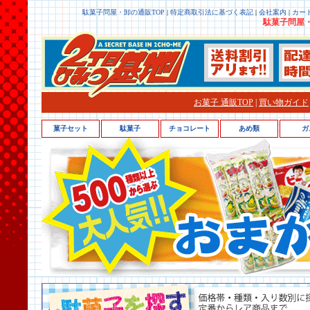
駄菓子問屋・卸の通販TOP
|
特定商取引法に基づく表記
|
会社案内
|
カー
駄菓子問屋・
お菓子 通販TOP
|
買い物ガイド