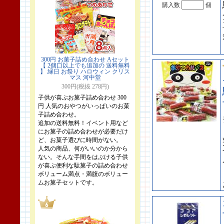
購入数
個
300円 お菓子詰め合わせ Aセット
【 2個口以上でも追加の 送料無料
】 縁日 お祭り ハロウィン クリス
マス 河中堂
300円(税抜 278円)
子供が喜ぶお菓子詰め合わせ 300
円 人気のおやつがいっぱいのお菓
子詰め合わせ。
追加の送料無料！イベント用など
にお菓子の詰め合わせが必要だけ
ど、お菓子選びに時間がない。
人気の商品、何がいいのか分から
ない。そんな手間をはぶける子供
が喜ぶ便利な駄菓子の詰め合わせ
ボリューム満点・満腹のボリュー
ムお菓子セットです。