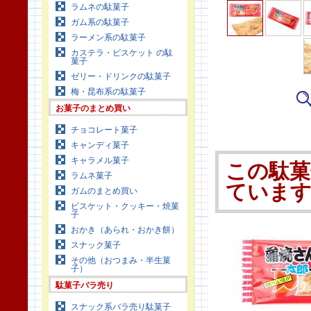
ラムネの駄菓子
ガム系の駄菓子
ラーメン系の駄菓子
カステラ・ビスケット の駄
菓子
ゼリー・ドリンクの駄菓子
梅・昆布系の駄菓子
お菓子のまとめ買い
チョコレート菓子
キャンディ菓子
キャラメル菓子
この駄菓
ラムネ菓子
ていま
ガムのまとめ買い
ビスケット・クッキー・焼菓
子
おかき（あられ・おかき餅）
スナック菓子
その他（おつまみ・半生菓
子）
駄菓子バラ売り
スナック系バラ売り駄菓子