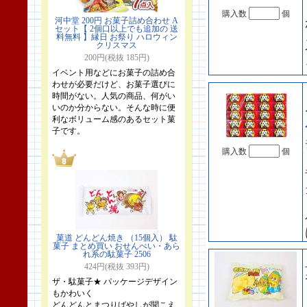
購入数
個
河中堂 200円 お菓子詰め合わせ A
セット【 2個口以上でも追加の 送
料無料 】縁日 お祭り ハロウィン
クリスマス
200円(税抜 185円)
イベント用などにお菓子の詰め合
わせが必要だけど、お菓子選びに
時間がない。人気の商品、何がい
いのか分からない。そんな時に便
利なボリューム感のあるセット菓
子です。
購入数
個
菓道 どんどん焼き （15個入） 駄
菓子 まとめ買い おせんべい・あら
れ系の駄菓子 2506
424円(税抜 393円)
ザ・駄菓子★ パッケージデザイン
もかわいく
どんどんとまつりばやしが聞こえ