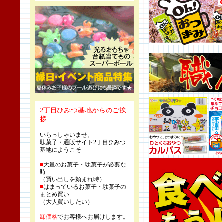
2丁目ひみつ基地からのご挨
拶
いらっしゃいませ。
駄菓子・通販サイト2丁目ひみつ
基地にようこそ
■
大量のお菓子・駄菓子が必要な
時
（買い出しを頼まれ時）
■
はまっているお菓子・駄菓子の
まとめ買い
（大人買いしたい）
卸価格
でお客様へお届けします。