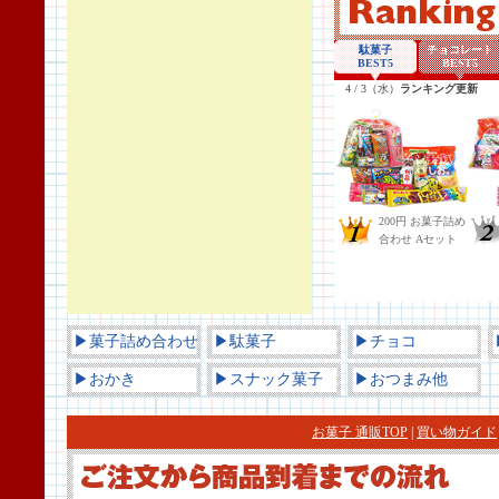
▶菓子詰め合わせ
▶駄菓子
▶チョコ
▶おかき
▶スナック菓子
▶おつまみ他
お菓子 通販TOP
|
買い物ガイド