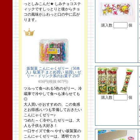
っとしみこんだ★ しみチョコステ
ィックですしっとりと後からチョ
コの風味がふわっと口の中に広が
ります。
購入数
個
坂製菓 こんにゃくゼリー（50本
入）駄菓子 まとめ買い 箱買い ゼ
リー・ドリンク系のお菓子 2507
656円(税抜 607円)
ツルって食べれる5色のゼリー。冷
蔵庫で冷やして食べも凍らせても
購入数
個
◎
大人買いがおすすめの、この食感
とお得感♪いつも常備しておきたい
こんにゃくゼリー♪
つめた～く冷やしたゼリーは、大
人も子供も大好き！
一口サイズで食べ やすい坂製菓の
こんにゃくゼリーは、透明でカラ