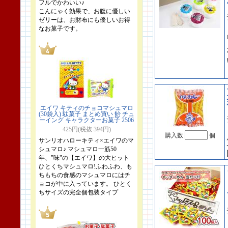
フルでかわいい♪
こんにゃく効果で、お腹に優しい
ゼリーは、お財布にも優しいお得
なお菓子です。
エイワ キティのチョコマシュマロ
(30袋入) 駄菓子 まとめ買い 飴 チュ
ーイング キャラクターお菓子 2506
425円(税抜 394円)
購入数
個
サンリオハローキティ×エイワのマ
シュマロ♪ マシュマロ一筋50
年、"味"の【エイワ】の大ヒット
ひとくちマシュマロ!ふわふわ、も
ちもちの食感のマシュマロにはチ
ョコが中に入っています。 ひとく
ちサイズの完全個包装タイプ