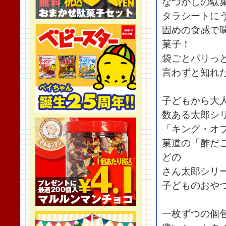
なつかしの駄菓
タラシートに
固めの食感で
菓子！
袋ごとパリっ
言わずと知れ
子どもから大
数ある太郎シ
「キング・オ
菓道の「酢だ
どの
さん太郎シリ
子どものおや
一枚ずつの個