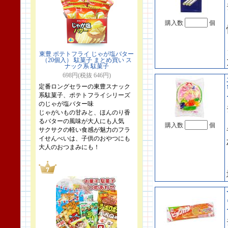
購入数
個
東豊 ポテトフライ じゃが塩バター
（20個入） 駄菓子 まとめ買い ス
ナック系 駄菓子
698円(税抜 646円)
定番ロングセラーの東豊スナック
系駄菓子、ポテトフライシリーズ
のじゃが塩バター味
じゃがいもの甘みと、ほんのり香
るバターの風味が大人にも人気
購入数
個
サクサクの軽い食感が魅力のフラ
イせんべいは、子供のおやつにも
大人のおつまみにも！