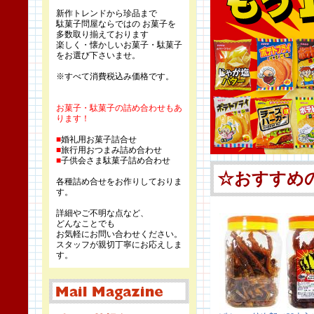
新作トレンドから珍品まで
駄菓子問屋ならではの お菓子を
多数取り揃えております
楽しく・懐かしいお菓子・駄菓子
をお選び下さいませ。
※すべて消費税込み価格です。
お菓子・駄菓子の詰め合わせもあ
ります！
■
婚礼用お菓子詰合せ
■
旅行用おつまみ詰め合わせ
■
子供会さま駄菓子詰め合わせ
各種詰め合せをお作りしておりま
す。
詳細やご不明な点など、
どんなことでも
お気軽にお問い合わせください。
スタッフが親切丁寧にお応えしま
す。