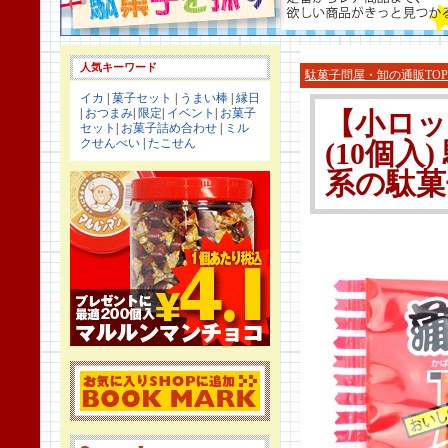
人気キーワード
駄菓子問屋・卸の通販TOP
イカ
|
菓子セット
|
うまい棒
|
縁日
|
おつまみ
|
限定
|
イベント
|
お菓子
【小ロッ
セット
|
お菓子詰め合わせ
|
ミル
クせんべい
|
たこせん
(10個入
系の駄菓