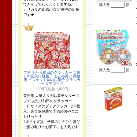
てきそうでわくわくしますね♪
購入数
個
カリカリの食感が◎ 定番中の定番
です★
購入数
個
プチ あたり前田のクラッカー 大袋
(100個入) / 駄菓子 まとめ買い 業務
用 ビスケット系のお菓子 クラッカ
ー リアライズ
1,080円(税抜 1,000円)
業務用 大量入りの駄菓子シリーズ
プチ あたり前田のクラッカー
一口サイズのプチクラッカーが2枚
入、完全個包装で子供のおやつに
もぴったり
1袋サイズは、子供の手のひらほど
で掴み取りのお菓子にも人気です