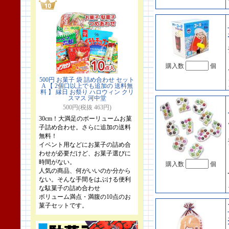
購入数
個
500円 お菓子 袋 詰め合わせ セット
A 【 2個口以上でも追加の 送料無
料 】 縁日 お祭り ハロウィン クリ
スマス 河中堂
500円(税抜 463円)
30cm！大満足のボーリュームお菓
子詰め合わせ。さらに追加の送料
無料！
イベント用などにお菓子の詰め合
わせが必要だけど、お菓子選びに
時間がない。
購入数
個
人気の商品、何がいいのか分から
ない。そんな手間をはぶける便利
な駄菓子の詰め合わせ
ボリューム満点・満腹の10点のお
菓子セットです。