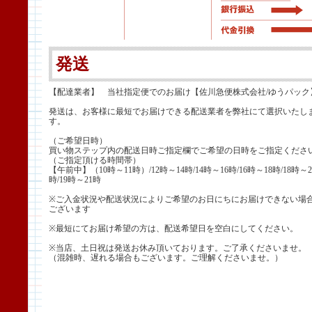
発送
【配達業者】 当社指定便でのお届け【佐川急便株式会社/ゆうパック
発送は、お客様に最短でお届けできる配送業者を弊社にて選択いたし
す。
（ご希望日時）
買い物ステップ内の配送日時ご指定欄でご希望の日時をご指定くださ
（ご指定頂ける時間帯）
【午前中】（10時～11時）/12時～14時/14時～16時/16時～18時/18時～2
時/19時～21時
※ご入金状況や配送状況によりご希望のお日にちにお届けできない場
ございます
※最短にてお届け希望の方は、配送希望日を空白にしてください。
※当店、土日祝は発送お休み頂いております。ご了承くださいませ。
（混雑時、遅れる場合もございます。ご理解くださいませ。）