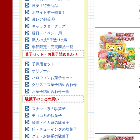
激安！特売商品
ホワイトデー特集！
激レア/限定品
キャラクターグッズ
縁日・イベント用
職人の技!!手造りの味
季節限定・完売商品一覧
菓子セット・お菓子詰め合わせ
子供用セット
オリジナル
ハロウィンお菓子セット
クリスマス菓子詰め合わせ
お菓子詰め合わせ一覧
駄菓子のまとめ買い
スナック系の駄菓子
チョコ系の駄菓子
珍味・イカ系の駄菓子
飴・チューイングの駄菓子
グミ・お餅系の駄菓子