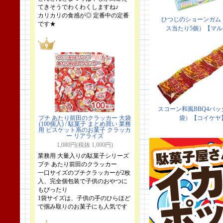
てきそうでわくわくしますね♪
カリカリの食感が◎ 定番中の定番
です★
プチ あたり前田のクラッカー 大袋
(100個入) / 駄菓子 まとめ買い 業務
用 ビスケット系のお菓子 クラッカ
ー リアライズ
1,080円(税抜 1,000円)
業務用 大量入りの駄菓子シリーズ
プチ あたり前田のクラッカー
一口サイズのプチクラッカーが2枚
入、完全個包装で子供のおやつに
もぴったり
1袋サイズは、子供の手のひらほど
で掴み取りのお菓子にも人気です