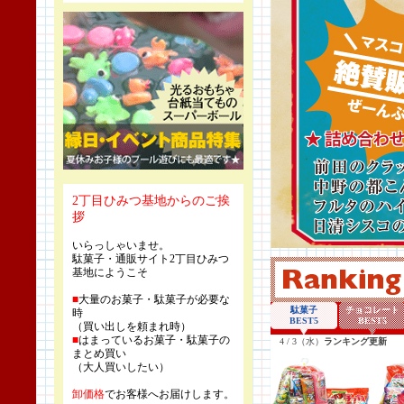
2丁目ひみつ基地からのご挨
拶
いらっしゃいませ。
駄菓子・通販サイト2丁目ひみつ
基地にようこそ
■
大量のお菓子・駄菓子が必要な
時
（買い出しを頼まれ時）
■
はまっているお菓子・駄菓子の
まとめ買い
（大人買いしたい）
卸価格
でお客様へお届けします。