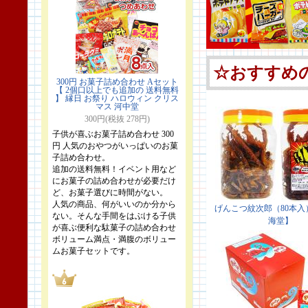
300円 お菓子詰め合わせ Aセット
【 2個口以上でも追加の 送料無料
】 縁日 お祭り ハロウィン クリス
マス 河中堂
300円(税抜 278円)
子供が喜ぶお菓子詰め合わせ 300
円 人気のおやつがいっぱいのお菓
子詰め合わせ。
追加の送料無料！イベント用など
にお菓子の詰め合わせが必要だけ
ど、お菓子選びに時間がない。
人気の商品、何がいいのか分から
ない。そんな手間をはぶける子供
が喜ぶ便利な駄菓子の詰め合わせ
ボリューム満点・満腹のボリュー
ムお菓子セットです。