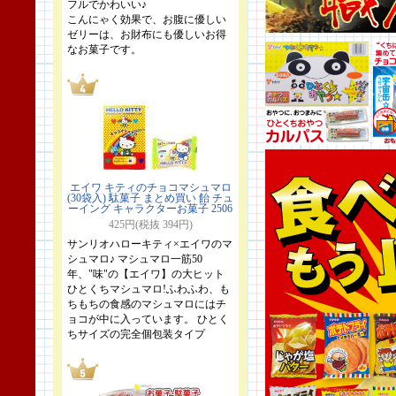
フルでかわいい♪
こんにゃく効果で、お腹に優しい
ゼリーは、お財布にも優しいお得
なお菓子です。
エイワ キティのチョコマシュマロ
(30袋入) 駄菓子 まとめ買い 飴 チュ
ーイング キャラクターお菓子 2506
425円(税抜 394円)
サンリオハローキティ×エイワのマ
シュマロ♪ マシュマロ一筋50
年、"味"の【エイワ】の大ヒット
ひとくちマシュマロ!ふわふわ、も
ちもちの食感のマシュマロにはチ
ョコが中に入っています。 ひとく
ちサイズの完全個包装タイプ