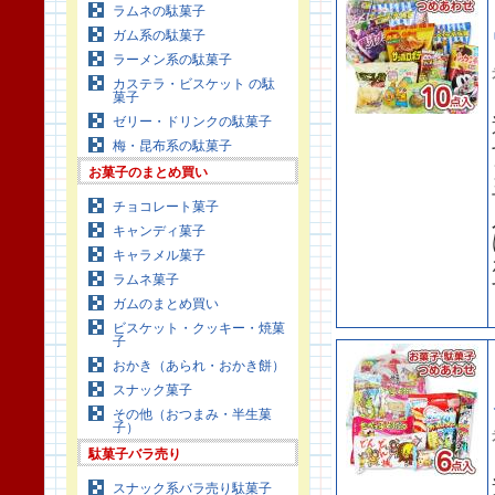
ラムネの駄菓子
ガム系の駄菓子
ラーメン系の駄菓子
カステラ・ビスケット の駄
菓子
ゼリー・ドリンクの駄菓子
梅・昆布系の駄菓子
お菓子のまとめ買い
チョコレート菓子
キャンディ菓子
キャラメル菓子
ラムネ菓子
ガムのまとめ買い
ビスケット・クッキー・焼菓
子
おかき（あられ・おかき餅）
スナック菓子
その他（おつまみ・半生菓
子）
駄菓子バラ売り
スナック系バラ売り駄菓子