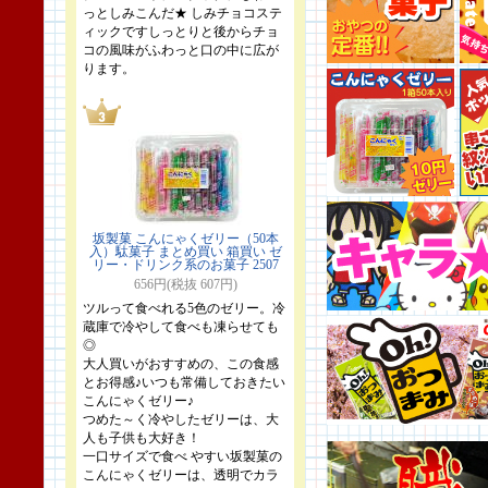
っとしみこんだ★ しみチョコステ
ィックですしっとりと後からチョ
コの風味がふわっと口の中に広が
ります。
坂製菓 こんにゃくゼリー（50本
入）駄菓子 まとめ買い 箱買い ゼ
リー・ドリンク系のお菓子 2507
656円(税抜 607円)
ツルって食べれる5色のゼリー。冷
蔵庫で冷やして食べも凍らせても
◎
大人買いがおすすめの、この食感
とお得感♪いつも常備しておきたい
こんにゃくゼリー♪
つめた～く冷やしたゼリーは、大
人も子供も大好き！
一口サイズで食べ やすい坂製菓の
こんにゃくゼリーは、透明でカラ