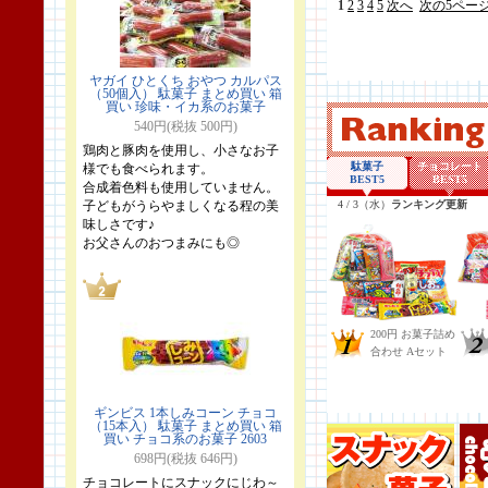
1
2
3
4
5
次へ
次の5ペー
ヤガイ ひとくち おやつ カルパス
（50個入） 駄菓子 まとめ買い 箱
買い 珍味・イカ系のお菓子
540円(税抜 500円)
鶏肉と豚肉を使用し、小さなお子
様でも食べられます。
合成着色料も使用していません。
子どもがうらやましくなる程の美
味しさです♪
お父さんのおつまみにも◎
ギンビス 1本しみコーン チョコ
（15本入） 駄菓子 まとめ買い 箱
買い チョコ系のお菓子 2603
698円(税抜 646円)
チョコレートにスナックにじわ～