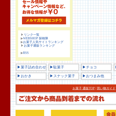
▶
リンク一覧
▶
WEBSHOP 探検隊
▶
お菓子人気サイトランキング
▶
お菓子通販ランキング
▶
RSS
▶菓子詰め合わせ
▶駄菓子
▶チョコ
▶おかき
▶スナック菓子
▶おつまみ他
お菓子 通販TOP
|
買い物ガイド