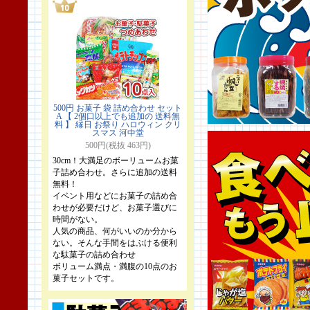
500円 お菓子 袋 詰め合わせ セット
A 【 2個口以上でも追加の 送料無
料 】 縁日 お祭り ハロウィン クリ
スマス 河中堂
500円(税抜 463円)
30cm！大満足のボーリュームお菓
子詰め合わせ。さらに追加の送料
無料！
イベント用などにお菓子の詰め合
わせが必要だけど、お菓子選びに
時間がない。
人気の商品、何がいいのか分から
ない。そんな手間をはぶける便利
な駄菓子の詰め合わせ
ボリューム満点・満腹の10点のお
菓子セットです。