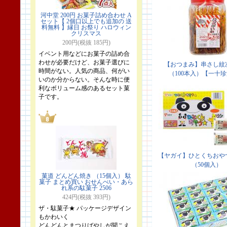
河中堂 200円 お菓子詰め合わせ A
セット【 2個口以上でも追加の 送
料無料 】縁日 お祭り ハロウィン
クリスマス
200円(税抜 185円)
イベント用などにお菓子の詰め合
わせが必要だけど、お菓子選びに
時間がない。人気の商品、何がい
いのか分からない。そんな時に便
利なボリューム感のあるセット菓
子です。
菓道 どんどん焼き （15個入） 駄
菓子 まとめ買い おせんべい・あら
れ系の駄菓子 2506
424円(税抜 393円)
ザ・駄菓子★ パッケージデザイン
もかわいく
どんどんとまつりばやしが聞こえ