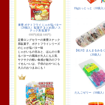
東豊 ポテトフライ じゃが塩バター
（20個入） 駄菓子 まとめ買い ス
ナック系 駄菓子
698円(税抜 646円)
定番ロングセラーの東豊スナック
系駄菓子、ポテトフライシリーズ
のじゃが塩バター味
じゃがいもの甘みと、ほんのり香
るバターの風味が大人にも人気
サクサクの軽い食感が魅力のフラ
イせんべいは、子供のおやつにも
大人のおつまみにも！