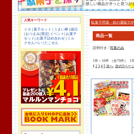
人気キーワード
駄菓子問屋・卸の通販TOP
イカ
|
菓子セット
|
うまい棒
|
縁日
|
おつまみ
|
限定
|
イベント
|
お菓子
商品一覧
セット
|
お菓子詰め合わせ
|
ミル
クせんべい
|
たこせん
説明付き /
写真のみ
1件～10件 （全79件） 1
1
2
3
4
5
次へ
次の5ペー