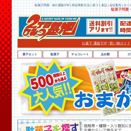
駄菓子問屋・卸の通販TOP
|
特定商取引法に基づく表記
|
会社案内
|
カー
駄菓子問屋・
お菓子 通販TOP
|
買い物ガイド