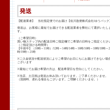
発送
【配達業者】 当社指定便でのお届け【佐川急便株式会社/ゆうパック
発送は、お客様に最短でお届けできる配送業者を弊社にて選択いたし
す。
（ご希望日時）
買い物ステップ内の配送日時ご指定欄でご希望の日時をご指定くださ
（ご指定頂ける時間帯）
【午前中】（10時～11時）/12時～14時/14時～16時/16時～18時/18時～2
時/19時～21時
※ご入金状況や配送状況によりご希望のお日にちにお届けできない場
ございます
※最短にてお届け希望の方は、配送希望日を空白にしてください。
※当店、土日祝は発送お休み頂いております。ご了承くださいませ。
（混雑時、遅れる場合もございます。ご理解くださいませ。）