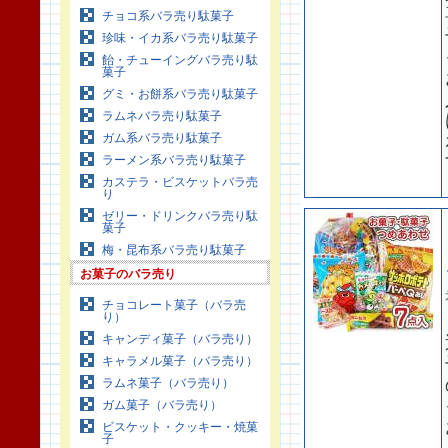
チョコ系バラ売り駄菓子
珍味・イカ系バラ売り駄菓子
飴・チューイングバラ売り駄
菓子
グミ・お餅系バラ売り駄菓子
ラムネバラ売り駄菓子
ガム系バラ売り駄菓子
ラーメン系バラ売り駄菓子
カステラ・ビスケットバラ売
り
ゼリー・ドリンクバラ売り駄
菓子
梅・昆布系バラ売り駄菓子
お菓子のバラ売り
チョコレート菓子（バラ売
り）
キャンディ菓子（バラ売り）
キャラメル菓子（バラ売り）
ラムネ菓子（バラ売り）
ガム菓子（バラ売り）
ビスケット・クッキー・焼菓
子