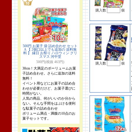
購入数
個
500円 お菓子 袋 詰め合わせ セット
A 【 2個口以上でも追加の 送料無
料 】 縁日 お祭り ハロウィン クリ
スマス 河中堂
500円(税抜 463円)
購入数
個
30cm！大満足のボーリュームお菓
子詰め合わせ。さらに追加の送料
無料！
イベント用などにお菓子の詰め合
わせが必要だけど、お菓子選びに
時間がない。
人気の商品、何がいいのか分から
ない。そんな手間をはぶける便利
な駄菓子の詰め合わせ
ボリューム満点・満腹の10点のお
菓子セットです。