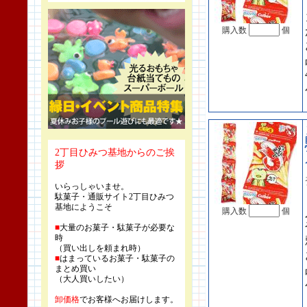
購入数
個
2丁目ひみつ基地からのご挨
拶
いらっしゃいませ。
駄菓子・通販サイト2丁目ひみつ
基地にようこそ
購入数
個
■
大量のお菓子・駄菓子が必要な
時
（買い出しを頼まれ時）
■
はまっているお菓子・駄菓子の
まとめ買い
（大人買いしたい）
卸価格
でお客様へお届けします。