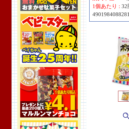
1個あたり :
32
490198408828