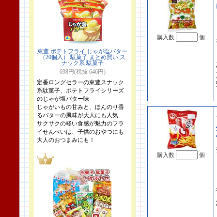
購入数
個
東豊 ポテトフライ じゃが塩バター
（20個入） 駄菓子 まとめ買い ス
ナック系 駄菓子
698円(税抜 646円)
定番ロングセラーの東豊スナック
系駄菓子、ポテトフライシリーズ
のじゃが塩バター味
じゃがいもの甘みと、ほんのり香
るバターの風味が大人にも人気
サクサクの軽い食感が魅力のフラ
イせんべいは、子供のおやつにも
大人のおつまみにも！
購入数
個