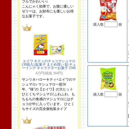
フルでかわいい♪
こんにゃく効果で、お腹に優しい
ゼリーは、お財布にも優しいお得
なお菓子です。
購入数
個
エイワ キティのチョコマシュマロ
(30袋入) 駄菓子 まとめ買い 飴 チュ
ーイング キャラクターお菓子 2506
425円(税抜 394円)
サンリオハローキティ×エイワのマ
シュマロ♪ マシュマロ一筋50
年、"味"の【エイワ】の大ヒット
ひとくちマシュマロ!ふわふわ、も
購入数
個
ちもちの食感のマシュマロにはチ
ョコが中に入っています。 ひとく
ちサイズの完全個包装タイプ