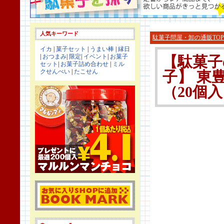
人気キーワード
駄菓子問屋・卸の通販TOP
イカ
|
菓子セット
|
うまい棒
|
縁日
|
おつまみ
|
限定
|
イベント
|
お菓子
【駄菓子
セット
|
お菓子詰め合わせ
|
ミル
クせんべい
|
たこせん
子】 東
（20個