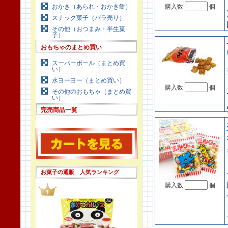
おかき（あられ・おかき餅）
購入数
個
スナック菓子（バラ売り）
その他（おつまみ・半生菓
子）
おもちゃのまとめ買い
スーパーボール（まとめ買
い）
水ヨーヨー（まとめ買い）
購入数
個
その他のおもちゃ（まとめ買
い）
完売商品一覧
お菓子の通販 人気ランキング
購入数
個