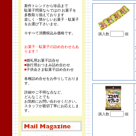
新作トレンドから珍品まで
駄菓子問屋ならではの お菓子を
多数取り揃えております
楽しく・懐かしいお菓子・駄菓子
をお選び下さいませ。
※すべて消費税込み価格です。
購入数
個
お菓子・駄菓子の詰め合わせもあ
ります！
■
婚礼用お菓子詰合せ
■
旅行用おつまみ詰め合わせ
■
子供会さま駄菓子詰め合わせ
各種詰め合せをお作りしておりま
す。
詳細やご不明な点など、
どんなことでも
お気軽にお問い合わせください。
スタッフが親切丁寧にお応えしま
す。
購入数
個