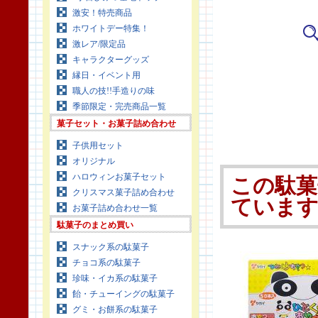
激安！特売商品
ホワイトデー特集！
激レア/限定品
キャラクターグッズ
縁日・イベント用
職人の技!!手造りの味
季節限定・完売商品一覧
菓子セット・お菓子詰め合わせ
子供用セット
オリジナル
ハロウィンお菓子セット
この駄菓
クリスマス菓子詰め合わせ
ていま
お菓子詰め合わせ一覧
駄菓子のまとめ買い
スナック系の駄菓子
チョコ系の駄菓子
珍味・イカ系の駄菓子
飴・チューイングの駄菓子
グミ・お餅系の駄菓子