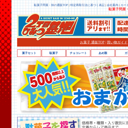
駄菓子問屋・卸の通販TOP
|
特定商取引法に基づく表記
|
会社案内
|
カー
駄菓子問屋・
お菓子 通販TOP
|
買い物ガイド