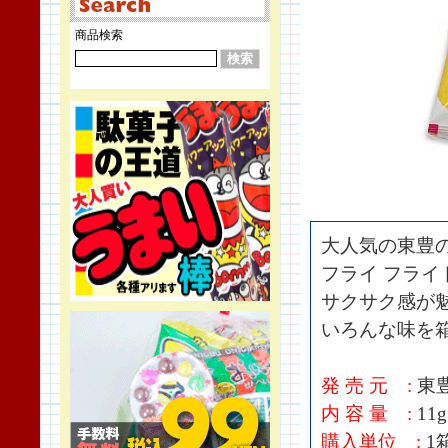
商品検索
大人気の東豊
フライ フライ
サクサク感が
いろんな味を
発 売 元 :
東
内 容 量 :
11g
購入単位 :
1