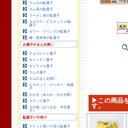
ラムネの駄菓子
ガム系の駄菓子
ラーメン系の駄菓子
カステラ・ビスケット の駄
菓子
ゼリー・ドリンクの駄菓子
梅・昆布系の駄菓子
お菓子のまとめ買い
チョコレート菓子
キャンディ菓子
キャラメル菓子
ラムネ菓子
ガムのまとめ買い
ビスケット・クッキー・焼菓
子
おかき（あられ・おかき餅）
▶この商品
スナック菓子
す。
その他（おつまみ・半生菓
子）
駄菓子バラ売り
スナック系バラ売り駄菓子