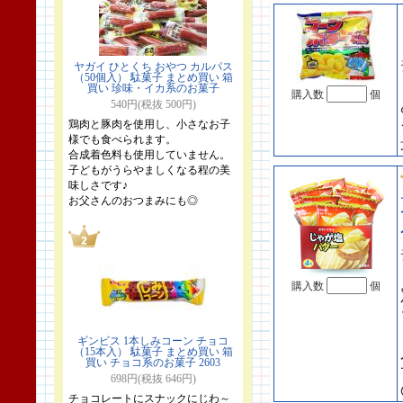
ヤガイ ひとくち おやつ カルパス
（50個入） 駄菓子 まとめ買い 箱
買い 珍味・イカ系のお菓子
購入数
個
540円(税抜 500円)
鶏肉と豚肉を使用し、小さなお子
様でも食べられます。
合成着色料も使用していません。
子どもがうらやましくなる程の美
味しさです♪
お父さんのおつまみにも◎
購入数
個
ギンビス 1本しみコーン チョコ
（15本入） 駄菓子 まとめ買い 箱
買い チョコ系のお菓子 2603
698円(税抜 646円)
チョコレートにスナックにじわ～