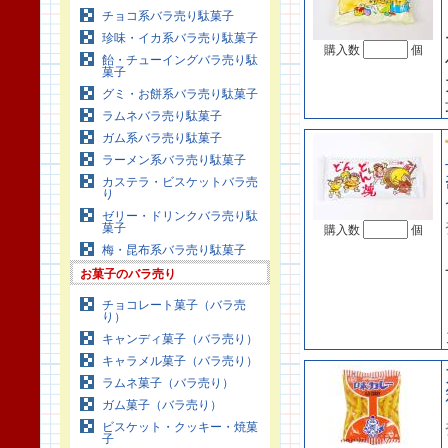
チョコ系バラ売り駄菓子
珍味・イカ系バラ売り駄菓子
購入数
個
飴・チューイングバラ売り駄
菓子
グミ・お餅系バラ売り駄菓子
ラムネバラ売り駄菓子
ガム系バラ売り駄菓子
ラーメン系バラ売り駄菓子
カステラ・ビスケットバラ売
り
ゼリー・ドリンクバラ売り駄
菓子
購入数
個
梅・昆布系バラ売り駄菓子
お菓子のバラ売り
チョコレート菓子（バラ売
り）
キャンディ菓子（バラ売り）
キャラメル菓子（バラ売り）
ラムネ菓子（バラ売り）
ガム菓子（バラ売り）
ビスケット・クッキー・焼菓
子