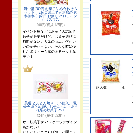
河中堂 200円 お菓子詰め合わせ A
セット【 2個口以上でも追加の 送
料無料 】縁日 お祭り ハロウィン
クリスマス
200円(税抜 185円)
イベント用などにお菓子の詰め合
わせが必要だけど、お菓子選びに
時間がない。人気の商品、何がい
いのか分からない。そんな時に便
利なボリューム感のあるセット菓
子です。
購入数
個
菓道 どんどん焼き （15個入） 駄
菓子 まとめ買い おせんべい・あら
れ系の駄菓子 2506
424円(税抜 393円)
ザ・駄菓子★ パッケージデザイン
もかわいく
どんどんとまつりばやしが聞こえ