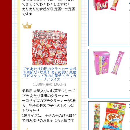
てきそうでわくわくしますね♪
カリカリの食感が◎ 定番中の定番
です★
プチ あたり前田のクラッカー 大袋
(100個入) / 駄菓子 まとめ買い 業務
用 ビスケット系のお菓子 クラッカ
ー リアライズ
1,080円(税抜 1,000円)
業務用 大量入りの駄菓子シリーズ
プチ あたり前田のクラッカー
一口サイズのプチクラッカーが2枚
入、完全個包装で子供のおやつに
もぴったり
1袋サイズは、子供の手のひらほど
で掴み取りのお菓子にも人気です