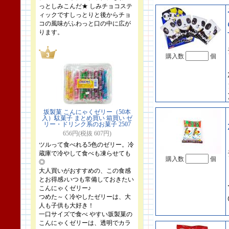
っとしみこんだ★ しみチョコステ
ィックですしっとりと後からチョ
コの風味がふわっと口の中に広が
ります。
購入数
個
坂製菓 こんにゃくゼリー（50本
入）駄菓子 まとめ買い 箱買い ゼ
リー・ドリンク系のお菓子 2507
656円(税抜 607円)
ツルって食べれる5色のゼリー。冷
蔵庫で冷やして食べも凍らせても
購入数
個
◎
大人買いがおすすめの、この食感
とお得感♪いつも常備しておきたい
こんにゃくゼリー♪
つめた～く冷やしたゼリーは、大
人も子供も大好き！
一口サイズで食べ やすい坂製菓の
こんにゃくゼリーは、透明でカラ