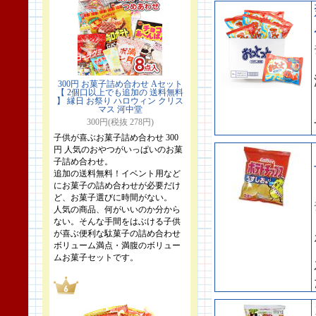
300円 お菓子詰め合わせ Aセット
【 2個口以上でも追加の 送料無料
】 縁日 お祭り ハロウィン クリス
マス 河中堂
300円(税抜 278円)
子供が喜ぶお菓子詰め合わせ 300
円 人気のおやつがいっぱいのお菓
子詰め合わせ。
追加の送料無料！イベント用など
にお菓子の詰め合わせが必要だけ
ど、お菓子選びに時間がない。
人気の商品、何がいいのか分から
ない。そんな手間をはぶける子供
が喜ぶ便利な駄菓子の詰め合わせ
ボリューム満点・満腹のボリュー
ムお菓子セットです。