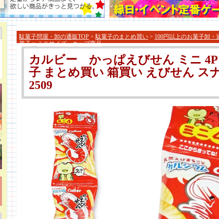
駄菓子問屋・卸の通販TOP
>
駄菓子のまとめ買い
>
100円以上のお菓子卸・
菓子
>
ミニサイズ・カップ商品
カルビー かっぱえびせん ミニ 4P
子 まとめ買い 箱買い えびせん 
2509