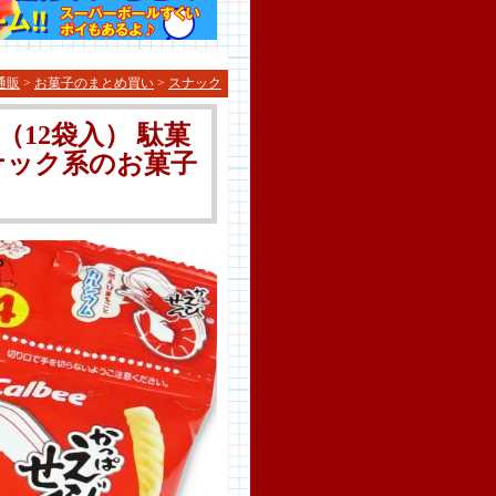
通販
>
お菓子のまとめ買い
>
スナック
（12袋入） 駄菓
スナック系のお菓子