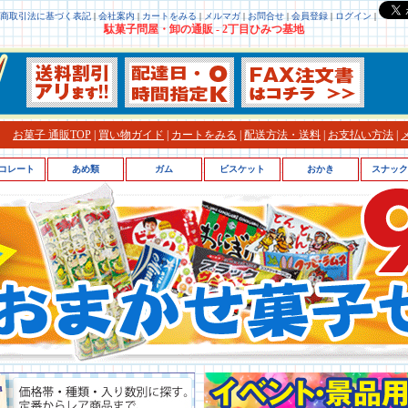
商取引法に基づく表記
|
会社案内
|
カートをみる
|
メルマガ
|
お問合せ
|
会員登録
|
ログイン
|
駄菓子問屋・卸の通販 - 2丁目ひみつ基地
お菓子 通販TOP
|
買い物ガイド
|
カートをみる
|
配送方法・送料
|
お支払い方法
|