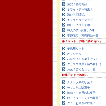
激安！特売商品
ホワイトデー特集！
激レア/限定品
キャラクターグッズ
縁日・イベント用
職人の技!!手造りの味
季節限定・完売商品一覧
菓子セット・お菓子詰め合わせ
子供用セット
オリジナル
ハロウィンお菓子セット
クリスマス菓子詰め合わせ
お菓子詰め合わせ一覧
駄菓子のまとめ買い
スナック系の駄菓子
チョコ系の駄菓子
珍味・イカ系の駄菓子
飴・チューイングの駄菓子
グミ・お餅系の駄菓子