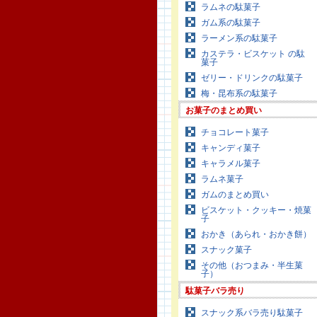
ラムネの駄菓子
ガム系の駄菓子
ラーメン系の駄菓子
カステラ・ビスケット の駄
菓子
ゼリー・ドリンクの駄菓子
梅・昆布系の駄菓子
お菓子のまとめ買い
チョコレート菓子
キャンディ菓子
キャラメル菓子
ラムネ菓子
ガムのまとめ買い
ビスケット・クッキー・焼菓
子
おかき（あられ・おかき餅）
スナック菓子
その他（おつまみ・半生菓
子）
駄菓子バラ売り
スナック系バラ売り駄菓子