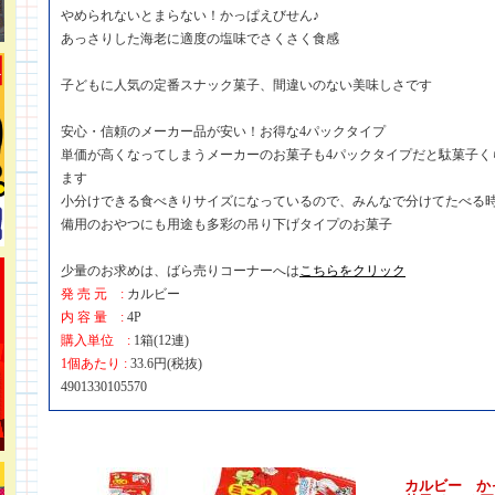
やめられないとまらない！かっぱえびせん♪
あっさりした海老に適度の塩味でさくさく食感
子どもに人気の定番スナック菓子、間違いのない美味しさです
安心・信頼のメーカー品が安い！お得な4パックタイプ
単価が高くなってしまうメーカーのお菓子も4パックタイプだと駄菓子く
ます
小分けできる食べきりサイズになっているので、みんなで分けてたべる時
備用のおやつにも用途も多彩の吊り下げタイプのお菓子
少量のお求めは、ばら売りコーナーへは
こちらをクリック
発 売 元 :
カルビー
内 容 量 :
4P
購入単位 :
1箱(12連)
1個あたり :
33.6円(税抜)
4901330105570
カルビー かっ