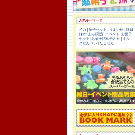
人気キーワード
イカ
|
菓子セット
|
うまい棒
|
縁日
|
おつまみ
|
限定
|
イベント
|
お菓子
セット
|
お菓子詰め合わせ
|
ミル
クせんべい
|
たこせん