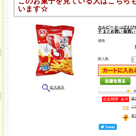
このお菓子を見ている人はこちら
います☆
カルビー かっぱえびせ
子 まとめ買い 箱買
価格:
購入数:
拡大表示
返
こ
友