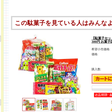
この駄菓子を見ている人はみんな
【駄菓子セッ
300円 お菓
希望小売価格:
価格:
購入数: