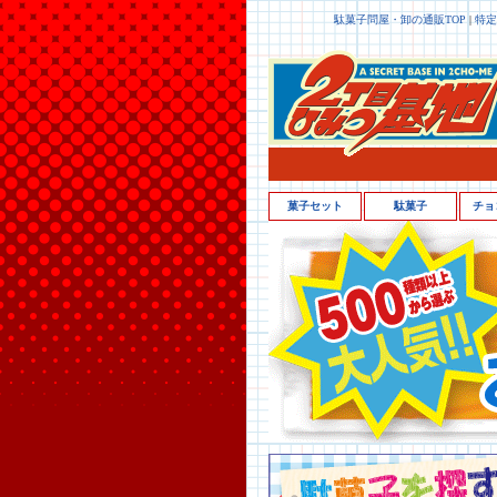
駄菓子問屋・卸の通販TOP
|
特定