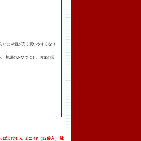
らいに単価が安く買いやすくなり
、 施設のおやつにも、お家の常
ぱえびせん ミニ 4P（12袋入） 駄