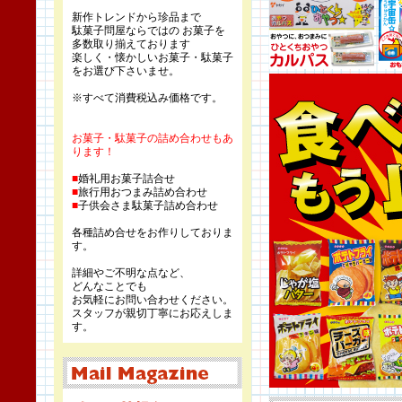
新作トレンドから珍品まで
駄菓子問屋ならではの お菓子を
多数取り揃えております
楽しく・懐かしいお菓子・駄菓子
をお選び下さいませ。
※すべて消費税込み価格です。
お菓子・駄菓子の詰め合わせもあ
ります！
■
婚礼用お菓子詰合せ
■
旅行用おつまみ詰め合わせ
■
子供会さま駄菓子詰め合わせ
各種詰め合せをお作りしておりま
す。
詳細やご不明な点など、
どんなことでも
お気軽にお問い合わせください。
スタッフが親切丁寧にお応えしま
す。