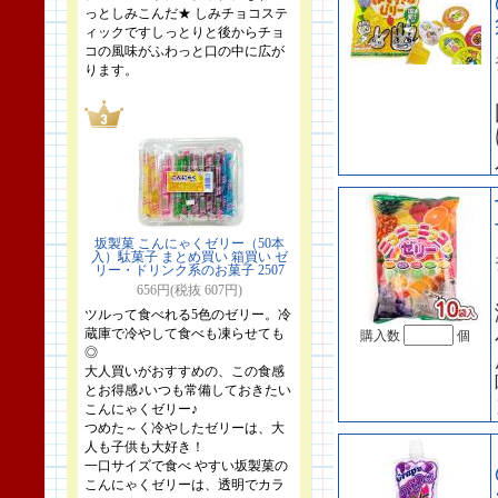
っとしみこんだ★ しみチョコステ
ィックですしっとりと後からチョ
コの風味がふわっと口の中に広が
ります。
坂製菓 こんにゃくゼリー（50本
入）駄菓子 まとめ買い 箱買い ゼ
リー・ドリンク系のお菓子 2507
656円(税抜 607円)
ツルって食べれる5色のゼリー。冷
蔵庫で冷やして食べも凍らせても
購入数
個
◎
大人買いがおすすめの、この食感
とお得感♪いつも常備しておきたい
こんにゃくゼリー♪
つめた～く冷やしたゼリーは、大
人も子供も大好き！
一口サイズで食べ やすい坂製菓の
こんにゃくゼリーは、透明でカラ