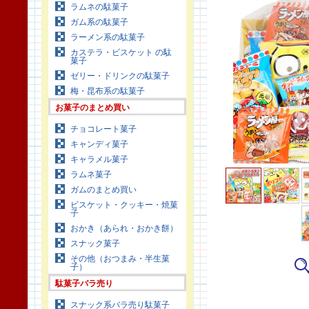
ラムネの駄菓子
ガム系の駄菓子
ラーメン系の駄菓子
カステラ・ビスケット の駄
菓子
ゼリー・ドリンクの駄菓子
梅・昆布系の駄菓子
お菓子のまとめ買い
チョコレート菓子
キャンディ菓子
キャラメル菓子
ラムネ菓子
ガムのまとめ買い
ビスケット・クッキー・焼菓
子
おかき（あられ・おかき餅）
スナック菓子
その他（おつまみ・半生菓
子）
駄菓子バラ売り
スナック系バラ売り駄菓子