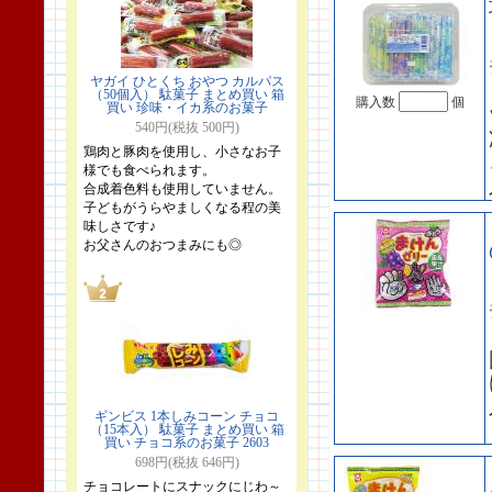
ヤガイ ひとくち おやつ カルパス
（50個入） 駄菓子 まとめ買い 箱
購入数
個
買い 珍味・イカ系のお菓子
540円(税抜 500円)
鶏肉と豚肉を使用し、小さなお子
様でも食べられます。
合成着色料も使用していません。
子どもがうらやましくなる程の美
味しさです♪
お父さんのおつまみにも◎
ギンビス 1本しみコーン チョコ
（15本入） 駄菓子 まとめ買い 箱
買い チョコ系のお菓子 2603
698円(税抜 646円)
チョコレートにスナックにじわ～