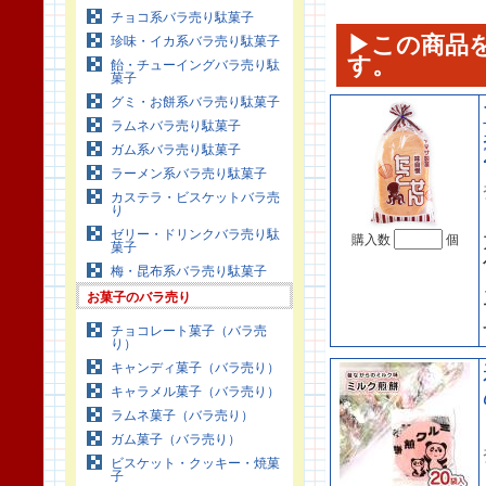
チョコ系バラ売り駄菓子
▶この商品
珍味・イカ系バラ売り駄菓子
す。
飴・チューイングバラ売り駄
菓子
グミ・お餅系バラ売り駄菓子
ラムネバラ売り駄菓子
ガム系バラ売り駄菓子
ラーメン系バラ売り駄菓子
カステラ・ビスケットバラ売
り
ゼリー・ドリンクバラ売り駄
購入数
個
菓子
梅・昆布系バラ売り駄菓子
お菓子のバラ売り
チョコレート菓子（バラ売
り）
キャンディ菓子（バラ売り）
キャラメル菓子（バラ売り）
ラムネ菓子（バラ売り）
ガム菓子（バラ売り）
ビスケット・クッキー・焼菓
子