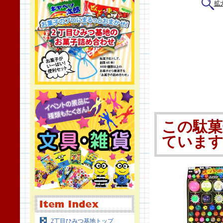
拡
この駄菓
ていま
2丁目ひみつ基地トップ