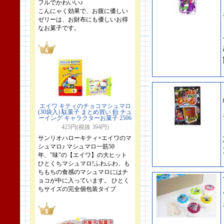
フルでかわいい♪
こんにゃく効果で、お腹に優しい
ゼリーは、お財布にも優しいお得
なお菓子です。
エイワ キティのチョコマシュマロ
(30袋入) 駄菓子 まとめ買い 飴 チュ
ーイング キャラクターお菓子 2506
425円(税抜 394円)
サンリオハローキティ×エイワのマ
シュマロ♪ マシュマロ一筋50
年、"味"の【エイワ】の大ヒット
ひとくちマシュマロ!ふわふわ、も
ちもちの食感のマシュマロにはチ
ョコが中に入っています。 ひとく
ちサイズの完全個包装タイプ