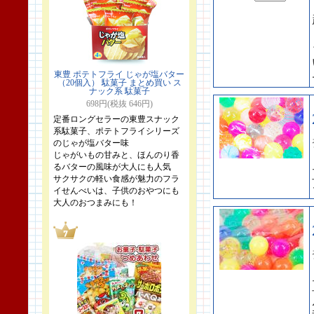
東豊 ポテトフライ じゃが塩バター
（20個入） 駄菓子 まとめ買い ス
ナック系 駄菓子
698円(税抜 646円)
定番ロングセラーの東豊スナック
系駄菓子、ポテトフライシリーズ
のじゃが塩バター味
じゃがいもの甘みと、ほんのり香
るバターの風味が大人にも人気
サクサクの軽い食感が魅力のフラ
イせんべいは、子供のおやつにも
大人のおつまみにも！