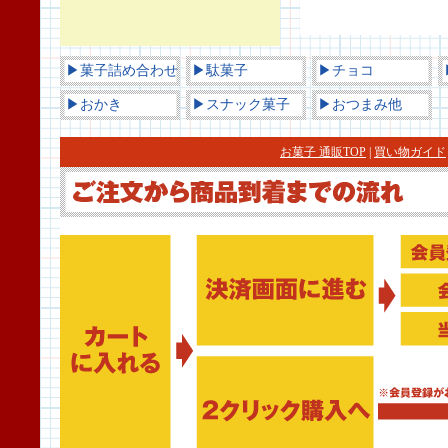
▶菓子詰め合わせ
▶駄菓子
▶チョコ
▶おかき
▶スナック菓子
▶おつまみ他
お菓子 通販TOP
|
買い物ガイド