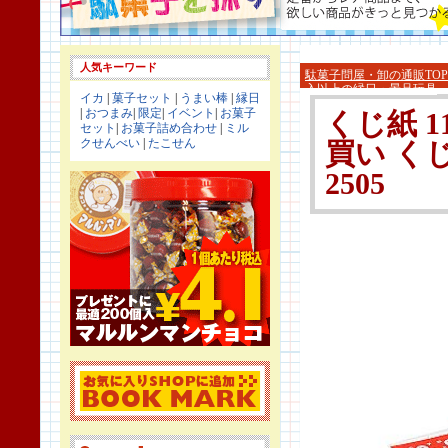
人気キーワード
駄菓子問屋・卸の通販TOP
入以上の縁日・景品玩具
イカ
|
菓子セット
|
うまい棒
|
縁日
|
おつまみ
|
限定
|
イベント
|
お菓子
くじ紙 1
セット
|
お菓子詰め合わせ
|
ミル
クせんべい
|
たこせん
買い く
2505