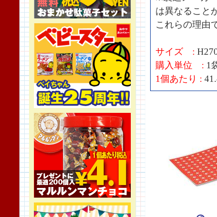
は異なること
これらの理由
サイズ :
H27
購入単位 :
1
1個あたり :
41