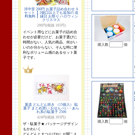
河中堂 200円 お菓子詰め合わせ A
セット【 2個口以上でも追加の 送
料無料 】縁日 お祭り ハロウィン
クリスマス
200円(税抜 185円)
イベント用などにお菓子の詰め合
わせが必要だけど、お菓子選びに
時間がない。人気の商品、何がい
購入数
個
いのか分からない。そんな時に便
利なボリューム感のあるセット菓
子です。
菓道 どんどん焼き （15個入） 駄
菓子 まとめ買い おせんべい・あら
れ系の駄菓子 2506
424円(税抜 393円)
購入数
個
ザ・駄菓子★ パッケージデザイン
もかわいく
どんどんとまつりばやしが聞こえ