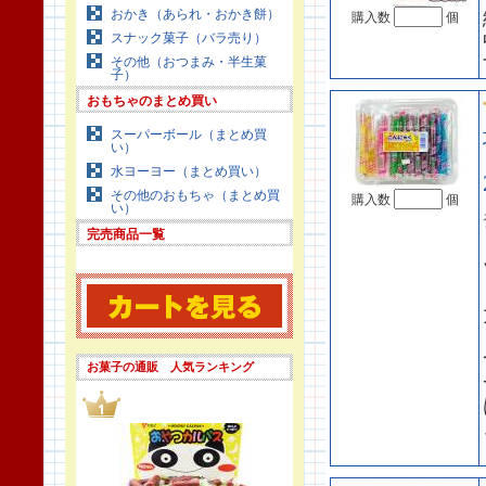
おかき（あられ・おかき餅）
購入数
個
スナック菓子（バラ売り）
その他（おつまみ・半生菓
子）
おもちゃのまとめ買い
スーパーボール（まとめ買
い）
水ヨーヨー（まとめ買い）
その他のおもちゃ（まとめ買
購入数
個
い）
完売商品一覧
お菓子の通販 人気ランキング