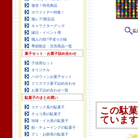
激安！特売商品
ホワイトデー特集！
激レア/限定品
キャラクターグッズ
拡
縁日・イベント用
職人の技!!手造りの味
季節限定・完売商品一覧
菓子セット・お菓子詰め合わせ
子供用セット
オリジナル
ハロウィンお菓子セット
クリスマス菓子詰め合わせ
お菓子詰め合わせ一覧
駄菓子のまとめ買い
スナック系の駄菓子
この駄菓
チョコ系の駄菓子
ていま
珍味・イカ系の駄菓子
飴・チューイングの駄菓子
グミ・お餅系の駄菓子