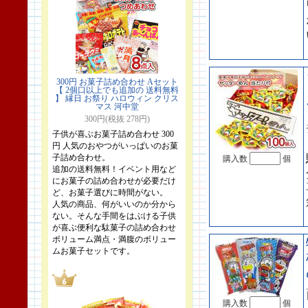
300円 お菓子詰め合わせ Aセット
【 2個口以上でも追加の 送料無料
】 縁日 お祭り ハロウィン クリス
マス 河中堂
300円(税抜 278円)
子供が喜ぶお菓子詰め合わせ 300
円 人気のおやつがいっぱいのお菓
子詰め合わせ。
購入数
個
追加の送料無料！イベント用など
にお菓子の詰め合わせが必要だけ
ど、お菓子選びに時間がない。
人気の商品、何がいいのか分から
ない。そんな手間をはぶける子供
が喜ぶ便利な駄菓子の詰め合わせ
ボリューム満点・満腹のボリュー
ムお菓子セットです。
購入数
個