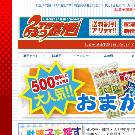
駄菓子問屋・卸の通販TOP
|
特定商取引法に基づく表記
|
会社案内
|
カー
駄菓子問屋・
お菓子 通販TOP
|
買い物ガイド