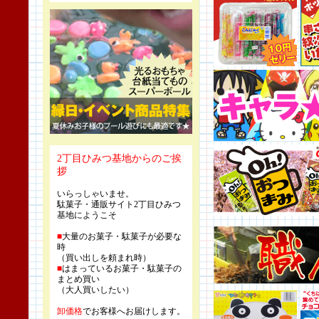
2丁目ひみつ基地からのご挨
拶
いらっしゃいませ。
駄菓子・通販サイト2丁目ひみつ
基地にようこそ
■
大量のお菓子・駄菓子が必要な
時
（買い出しを頼まれ時）
■
はまっているお菓子・駄菓子の
まとめ買い
（大人買いしたい）
卸価格
でお客様へお届けします。