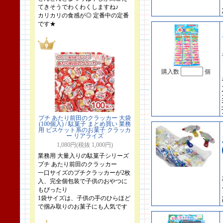
てきそうでわくわくしますね♪
カリカリの食感が◎ 定番中の定番
です★
購入数
個
プチ あたり前田のクラッカー 大袋
(100個入) / 駄菓子 まとめ買い 業務
用 ビスケット系のお菓子 クラッカ
ー リアライズ
1,080円(税抜 1,000円)
業務用 大量入りの駄菓子シリーズ
プチ あたり前田のクラッカー
一口サイズのプチクラッカーが2枚
入、完全個包装で子供のおやつに
もぴったり
1袋サイズは、子供の手のひらほど
で掴み取りのお菓子にも人気です