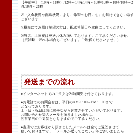
【午前中】（10時～11時）/12時～14時/14時～16時/16時～18時/18時～2
時/19時～21時
※ご入金状況や配送状況によりご希望のお日にちにお届けできない場
ございます
※最短にてお届け希望の方は、配送希望日を空白にしてください。
※当店、土日祝は発送お休み頂いております。ご了承くださいませ。
（混雑時、遅れる場合もございます。ご理解くださいませ。）
発送までの流れ
●インターネットでのご注文は24時間受け付けております。
●お電話でのお問合せは、平日のAM9：00～PM3：00まで
となっております。
土・日・祝日は誠に勝手ながら休業させていただいております。
お問い合わせ等のメールを頂きました場合は、
翌営業日のご返答となりますのでご了承ください。
●当店ではお客様から頂きましたメールへは全てご返答させて
頂いておりますが、「メールが返ってこない」等ございましたら