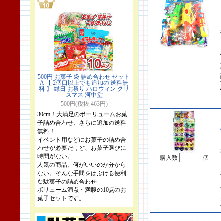
500円 お菓子 袋 詰め合わせ セット
A 【 2個口以上でも追加の 送料無
料 】 縁日 お祭り ハロウィン クリ
スマス 河中堂
500円(税抜 463円)
30cm！大満足のボーリュームお菓
子詰め合わせ。さらに追加の送料
無料！
イベント用などにお菓子の詰め合
わせが必要だけど、お菓子選びに
時間がない。
購入数
個
人気の商品、何がいいのか分から
ない。そんな手間をはぶける便利
な駄菓子の詰め合わせ
ボリューム満点・満腹の10点のお
菓子セットです。