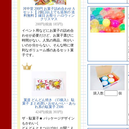
河中堂 200円 お菓子詰め合わせ A
セット【 2個口以上でも追加の 送
料無料 】縁日 お祭り ハロウィン
クリスマス
200円(税抜 185円)
イベント用などにお菓子の詰め合
わせが必要だけど、お菓子選びに
時間がない。人気の商品、何がい
いのか分からない。そんな時に便
利なボリューム感のあるセット菓
子です。
購入数
個
菓道 どんどん焼き （15個入） 駄
菓子 まとめ買い おせんべい・あら
れ系の駄菓子 2506
424円(税抜 393円)
ザ・駄菓子★ パッケージデザイン
もかわいく
どんどんとまつりばやしが聞こえ