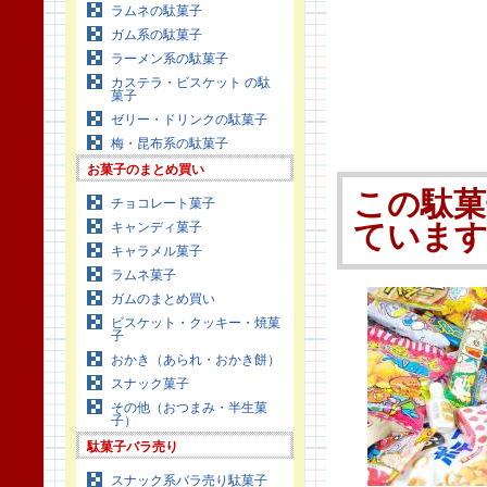
ラムネの駄菓子
ガム系の駄菓子
ラーメン系の駄菓子
カステラ・ビスケット の駄
菓子
ゼリー・ドリンクの駄菓子
梅・昆布系の駄菓子
お菓子のまとめ買い
この駄菓
チョコレート菓子
キャンディ菓子
ていま
キャラメル菓子
ラムネ菓子
ガムのまとめ買い
ビスケット・クッキー・焼菓
子
おかき（あられ・おかき餅）
スナック菓子
その他（おつまみ・半生菓
子）
駄菓子バラ売り
スナック系バラ売り駄菓子