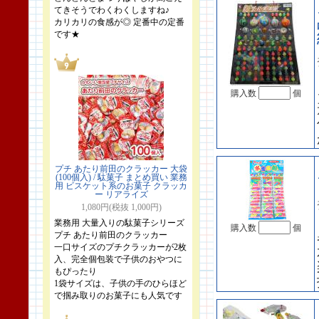
てきそうでわくわくしますね♪
カリカリの食感が◎ 定番中の定番
です★
購入数
個
プチ あたり前田のクラッカー 大袋
(100個入) / 駄菓子 まとめ買い 業務
用 ビスケット系のお菓子 クラッカ
ー リアライズ
1,080円(税抜 1,000円)
業務用 大量入りの駄菓子シリーズ
購入数
個
プチ あたり前田のクラッカー
一口サイズのプチクラッカーが2枚
入、完全個包装で子供のおやつに
もぴったり
1袋サイズは、子供の手のひらほど
で掴み取りのお菓子にも人気です