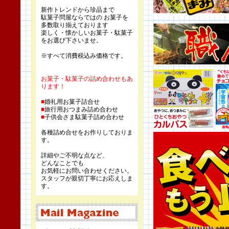
新作トレンドから珍品まで
駄菓子問屋ならではの お菓子を
多数取り揃えております
楽しく・懐かしいお菓子・駄菓子
をお選び下さいませ。
※すべて消費税込み価格です。
お菓子・駄菓子の詰め合わせもあ
ります！
■
婚礼用お菓子詰合せ
■
旅行用おつまみ詰め合わせ
■
子供会さま駄菓子詰め合わせ
各種詰め合せをお作りしておりま
す。
詳細やご不明な点など、
どんなことでも
お気軽にお問い合わせください。
スタッフが親切丁寧にお応えしま
す。