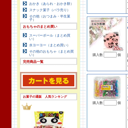
おかき（あられ・おかき餅）
スナック菓子（バラ売り）
その他（おつまみ・半生菓
子）
おもちゃのまとめ買い
スーパーボール（まとめ買
い）
水ヨーヨー（まとめ買い）
その他のおもちゃ（まとめ買
い）
購入数
個
完売商品一覧
お菓子の通販 人気ランキング
購入数
個