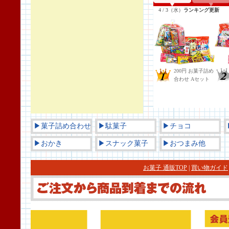
▶菓子詰め合わせ
▶駄菓子
▶チョコ
▶おかき
▶スナック菓子
▶おつまみ他
お菓子 通販TOP
|
買い物ガイド