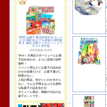
500円 お菓子 袋 詰め合わせ セット
A 【 2個口以上でも追加の 送料無
料 】 縁日 お祭り ハロウィン クリ
スマス 河中堂
500円(税抜 463円)
30cm！大満足のボーリュームお菓
子詰め合わせ。さらに追加の送料
無料！
イベント用などにお菓子の詰め合
わせが必要だけど、お菓子選びに
時間がない。
人気の商品、何がいいのか分から
ない。そんな手間をはぶける便利
な駄菓子の詰め合わせ
ボリューム満点・満腹の10点のお
菓子セットです。