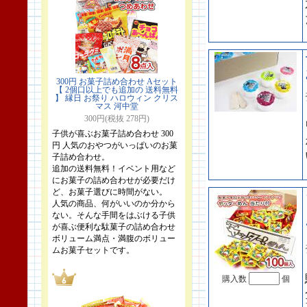
300円 お菓子詰め合わせ Aセット
【 2個口以上でも追加の 送料無料
】 縁日 お祭り ハロウィン クリス
マス 河中堂
300円(税抜 278円)
子供が喜ぶお菓子詰め合わせ 300
円 人気のおやつがいっぱいのお菓
子詰め合わせ。
追加の送料無料！イベント用など
にお菓子の詰め合わせが必要だけ
ど、お菓子選びに時間がない。
人気の商品、何がいいのか分から
ない。そんな手間をはぶける子供
が喜ぶ便利な駄菓子の詰め合わせ
ボリューム満点・満腹のボリュー
ムお菓子セットです。
購入数
個