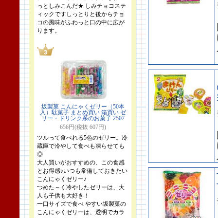
っとしみこんだ★ しみチョコステ
ィックですしっとりと後からチョ
コの風味がふわっと口の中に広が
ります。
坂製菓 こんにゃくゼリー（50本
入）駄菓子 まとめ買い 箱買い ゼ
リー・ドリンク系のお菓子 2507
656円(税抜 607円)
ツルって食べれる5色のゼリー。冷
蔵庫で冷やして食べも凍らせても
◎
大人買いがおすすめの、この食感
とお得感♪いつも常備しておきたい
こんにゃくゼリー♪
つめた～く冷やしたゼリーは、大
人も子供も大好き！
一口サイズで食べ やすい坂製菓の
こんにゃくゼリーは、透明でカラ