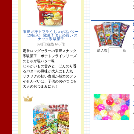
東豊 ポテトフライ じゃが塩バター
（20個入） 駄菓子 まとめ買い ス
ナック系 駄菓子
698円(税抜 646円)
購入数
個
定番ロングセラーの東豊スナック
系駄菓子、ポテトフライシリーズ
のじゃが塩バター味
じゃがいもの甘みと、ほんのり香
るバターの風味が大人にも人気
サクサクの軽い食感が魅力のフラ
イせんべいは、子供のおやつにも
大人のおつまみにも！