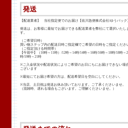
発送
【配達業者】 当社指定便でのお届け【佐川急便株式会社/ゆうパック
発送は、お客様に最短でお届けできる配送業者を弊社にて選択いたし
す。
（ご希望日時）
買い物ステップ内の配送日時ご指定欄でご希望の日時をご指定くださ
（ご指定頂ける時間帯）
【午前中】（10時～11時）/12時～14時/14時～16時/16時～18時/18時～2
時/19時～21時
※ご入金状況や配送状況によりご希望のお日にちにお届けできない場
ございます
※最短にてお届け希望の方は、配送希望日を空白にしてください。
※当店、土日祝は発送お休み頂いております。ご了承くださいませ。
（混雑時、遅れる場合もございます。ご理解くださいませ。）