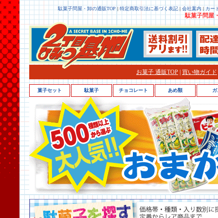
駄菓子問屋・卸の通販TOP
|
特定商取引法に基づく表記
|
会社案内
|
カー
駄菓子問屋・
お菓子 通販TOP
|
買い物ガイド