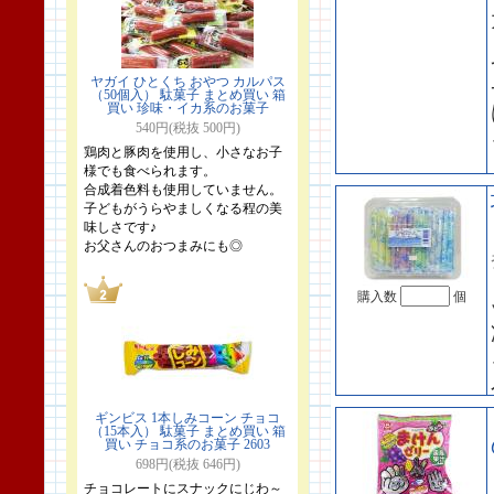
ヤガイ ひとくち おやつ カルパス
（50個入） 駄菓子 まとめ買い 箱
買い 珍味・イカ系のお菓子
540円(税抜 500円)
鶏肉と豚肉を使用し、小さなお子
様でも食べられます。
合成着色料も使用していません。
子どもがうらやましくなる程の美
味しさです♪
お父さんのおつまみにも◎
購入数
個
ギンビス 1本しみコーン チョコ
（15本入） 駄菓子 まとめ買い 箱
買い チョコ系のお菓子 2603
698円(税抜 646円)
チョコレートにスナックにじわ～