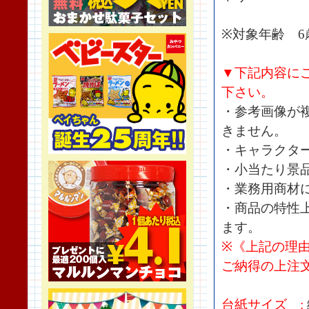
※対象年齢 6
▼下記内容に
下さい。
・参考画像が
きません。
・キャラクタ
・小当たり景
・業務用商材
・商品の特性
ます。
※《上記の理
ご納得の上注
台紙サイズ :