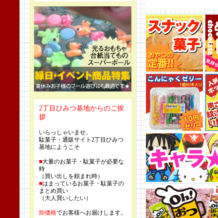
2丁目ひみつ基地からのご挨
拶
いらっしゃいませ。
駄菓子・通販サイト2丁目ひみつ
基地にようこそ
■
大量のお菓子・駄菓子が必要な
時
（買い出しを頼まれ時）
■
はまっているお菓子・駄菓子の
まとめ買い
（大人買いしたい）
卸価格
でお客様へお届けします。