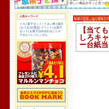
人気キーワード
駄菓子問屋・卸の通販TOP
い）
>
男女共通当てくじ
イカ
|
菓子セット
|
うまい棒
|
縁日
|
おつまみ
|
限定
|
イベント
|
お菓子
【当ても
セット
|
お菓子詰め合わせ
|
ミル
クせんべい
|
たこせん
しろキ
ー台紙当