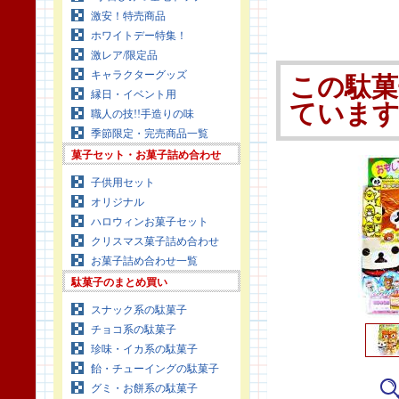
激安！特売商品
ホワイトデー特集！
激レア/限定品
キャラクターグッズ
この駄菓
縁日・イベント用
ていま
職人の技!!手造りの味
季節限定・完売商品一覧
菓子セット・お菓子詰め合わせ
子供用セット
オリジナル
ハロウィンお菓子セット
クリスマス菓子詰め合わせ
お菓子詰め合わせ一覧
駄菓子のまとめ買い
スナック系の駄菓子
チョコ系の駄菓子
珍味・イカ系の駄菓子
飴・チューイングの駄菓子
グミ・お餅系の駄菓子