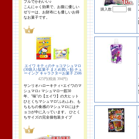
フルでかわいい♪
こんにゃく効果で、お腹に優しい
購入数
個
ゼリーは、お財布にも優しいお得
なお菓子です。
エイワ キティのチョコマシュマロ
(30袋入) 駄菓子 まとめ買い 飴 チュ
ーイング キャラクターお菓子 2506
425円(税抜 394円)
サンリオハローキティ×エイワのマ
シュマロ♪ マシュマロ一筋50
年、"味"の【エイワ】の大ヒット
ひとくちマシュマロ!ふわふわ、も
ちもちの食感のマシュマロにはチ
ョコが中に入っています。 ひとく
ちサイズの完全個包装タイプ