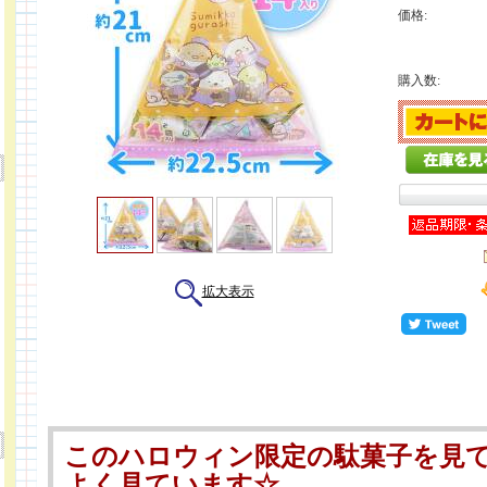
価格:
購入数:
拡大表示
このハロウィン限定の駄菓子を見
よく見ています☆