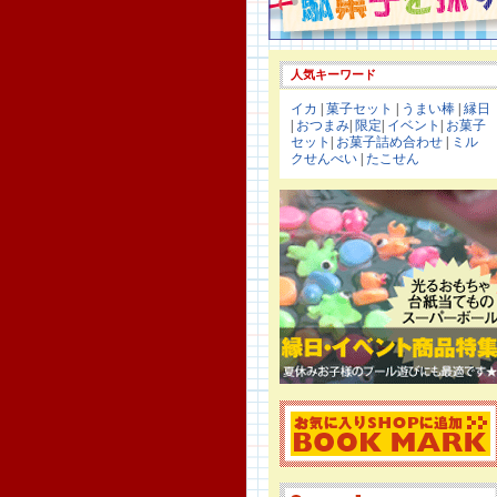
人気キーワード
イカ
|
菓子セット
|
うまい棒
|
縁日
|
おつまみ
|
限定
|
イベント
|
お菓子
セット
|
お菓子詰め合わせ
|
ミル
クせんべい
|
たこせん