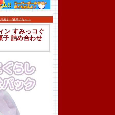
お菓子・駄菓子セット
ウィン すみっコぐ
駄菓子 詰め合わせ