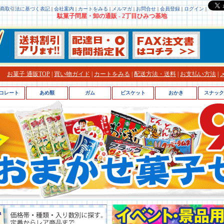
商取引法に基づく表記
|
会社案内
|
カートをみる
|
メルマガ
|
お問合せ
|
会員登録
|
ログイン
|
駄菓子問屋・卸の通販 - 2丁目ひみつ基地
お菓子 通販TOP
|
買い物ガイド
|
カートをみる
|
配送方法・送料
|
お支払い方法
|