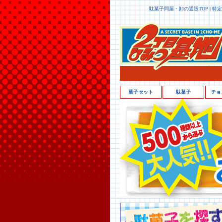
駄菓子問屋・卸の通販TOP
|
特定