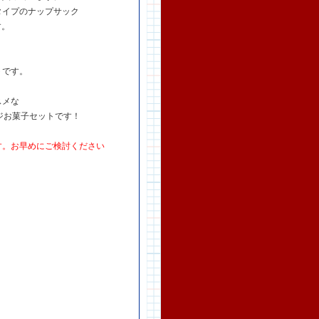
タイプのナップサック
す。
トです。
スメな
ジお菓子セットです！
す。お早めにご検討ください