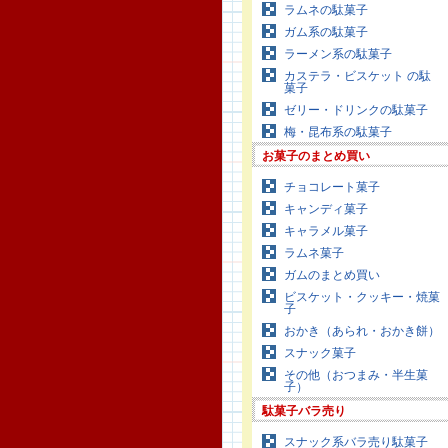
ラムネの駄菓子
ガム系の駄菓子
ラーメン系の駄菓子
カステラ・ビスケット の駄
菓子
ゼリー・ドリンクの駄菓子
梅・昆布系の駄菓子
お菓子のまとめ買い
チョコレート菓子
キャンディ菓子
キャラメル菓子
ラムネ菓子
ガムのまとめ買い
ビスケット・クッキー・焼菓
子
おかき（あられ・おかき餅）
スナック菓子
その他（おつまみ・半生菓
子）
駄菓子バラ売り
スナック系バラ売り駄菓子