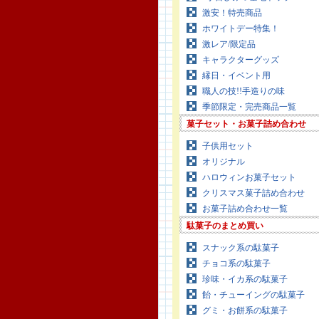
激安！特売商品
ホワイトデー特集！
激レア/限定品
キャラクターグッズ
縁日・イベント用
職人の技!!手造りの味
季節限定・完売商品一覧
菓子セット・お菓子詰め合わせ
子供用セット
オリジナル
ハロウィンお菓子セット
クリスマス菓子詰め合わせ
お菓子詰め合わせ一覧
駄菓子のまとめ買い
スナック系の駄菓子
チョコ系の駄菓子
珍味・イカ系の駄菓子
飴・チューイングの駄菓子
グミ・お餅系の駄菓子