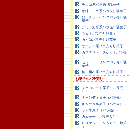
チョコ系バラ売り駄菓子
珍味・イカ系バラ売り駄菓子
飴・チューイングバラ売り駄
菓子
グミ・お餅系バラ売り駄菓子
ラムネバラ売り駄菓子
ガム系バラ売り駄菓子
ラーメン系バラ売り駄菓子
カステラ・ビスケットバラ売
り
ゼリー・ドリンクバラ売り駄
菓子
梅・昆布系バラ売り駄菓子
お菓子のバラ売り
チョコレート菓子（バラ売
り）
キャンディ菓子（バラ売り）
キャラメル菓子（バラ売り）
ラムネ菓子（バラ売り）
ガム菓子（バラ売り）
ビスケット・クッキー・焼菓
子