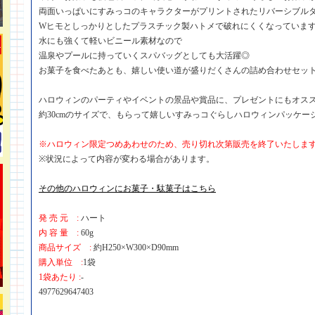
両面いっぱいにすみっコのキャラクターがプリントされたリバーシブル
Wヒモとしっかりとしたプラスチック製ハトメで破れにくくなっていま
水にも強くて軽いビニール素材なので
温泉やプールに持っていくスパバッグとしても大活躍◎
お菓子を食べたあとも、嬉しい使い道が盛りだくさんの詰め合わせセッ
ハロウィンのパーティやイベントの景品や賞品に、プレゼントにもオス
約30cmのサイズで、もらって嬉しいすみっコぐらしハロウィンパッケー
※ハロウィン限定つめあわせのため、売り切れ次第販売を終了いたしま
※状況によって内容が変わる場合があります。
その他のハロウィンにお菓子・駄菓子はこちら
発 売 元 :
ハート
内 容 量 :
60g
商品サイズ :
約H250×W300×D90mm
購入単位 :
1袋
1袋あたり :
-
4977629647403