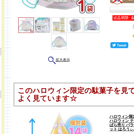
拡大表示
このハロウィン限定の駄菓子を見
よく見ています☆
ハロウィン限
ハロウィン テト
ばら売り バラ
ット はろう