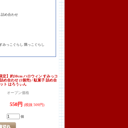
らし詰め合わせ
 すみっこぐらし 隅っこぐらし
定】約30cm ハロウィン すみっコ
め合わせ (1個売) / 駄菓子 詰め合
ット はろうぃん
オープン価格
550円
(税抜 509円)
個