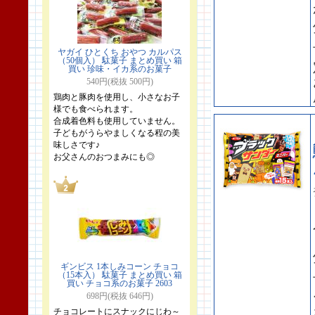
ヤガイ ひとくち おやつ カルパス
（50個入） 駄菓子 まとめ買い 箱
買い 珍味・イカ系のお菓子
540円(税抜 500円)
鶏肉と豚肉を使用し、小さなお子
様でも食べられます。
合成着色料も使用していません。
子どもがうらやましくなる程の美
味しさです♪
お父さんのおつまみにも◎
ギンビス 1本しみコーン チョコ
（15本入） 駄菓子 まとめ買い 箱
買い チョコ系のお菓子 2603
698円(税抜 646円)
チョコレートにスナックにじわ～