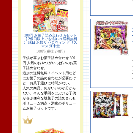
300円 お菓子詰め合わせ Aセット
【 2個口以上でも追加の 送料無料
】 縁日 お祭り ハロウィン クリス
マス 河中堂
300円(税抜 278円)
子供が喜ぶお菓子詰め合わせ 300
円 人気のおやつがいっぱいのお菓
子詰め合わせ。
追加の送料無料！イベント用など
にお菓子の詰め合わせが必要だけ
ど、お菓子選びに時間がない。
人気の商品、何がいいのか分から
ない。そんな手間をはぶける子供
が喜ぶ便利な駄菓子の詰め合わせ
ボリューム満点・満腹のボリュー
ムお菓子セットです。