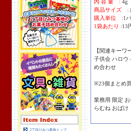
内 容 量 :
4g
商品サイズ :
購入単位 :
1
1袋あたり :
13
【関連キーワ
子供会 ハロウ
め合わせ
※23個まと
業務用 限定 
らむね おばけ
2丁目ひみつ基地トップ