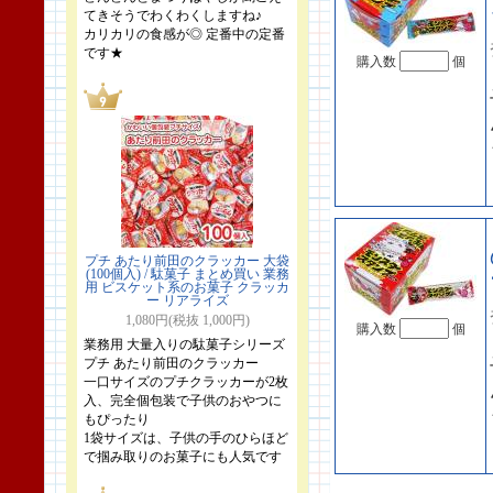
てきそうでわくわくしますね♪
カリカリの食感が◎ 定番中の定番
です★
購入数
個
プチ あたり前田のクラッカー 大袋
(100個入) / 駄菓子 まとめ買い 業務
用 ビスケット系のお菓子 クラッカ
ー リアライズ
1,080円(税抜 1,000円)
購入数
個
業務用 大量入りの駄菓子シリーズ
プチ あたり前田のクラッカー
一口サイズのプチクラッカーが2枚
入、完全個包装で子供のおやつに
もぴったり
1袋サイズは、子供の手のひらほど
で掴み取りのお菓子にも人気です