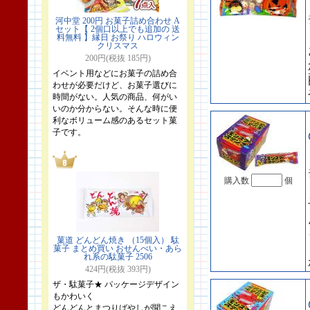
河中堂 200円 お菓子詰め合わせ A
セット【 2個口以上でも追加の 送
料無料 】縁日 お祭り ハロウィン
クリスマス
200円(税抜 185円)
イベント用などにお菓子の詰め合
わせが必要だけど、お菓子選びに
時間がない。人気の商品、何がい
いのか分からない。そんな時に便
利なボリューム感のあるセット菓
子です。
購入数
個
菓道 どんどん焼き （15個入） 駄
菓子 まとめ買い おせんべい・あら
れ系の駄菓子 2506
424円(税抜 393円)
ザ・駄菓子★ パッケージデザイン
もかわいく
どんどんとまつりばやしが聞こえ