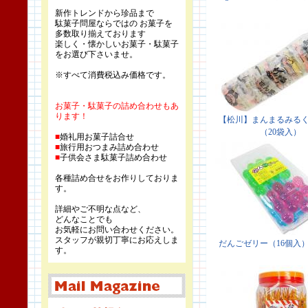
新作トレンドから珍品まで
駄菓子問屋ならではの お菓子を
多数取り揃えております
楽しく・懐かしいお菓子・駄菓子
をお選び下さいませ。
※すべて消費税込み価格です。
お菓子・駄菓子の詰め合わせもあ
ります！
■
婚礼用お菓子詰合せ
■
旅行用おつまみ詰め合わせ
■
子供会さま駄菓子詰め合わせ
各種詰め合せをお作りしておりま
す。
詳細やご不明な点など、
どんなことでも
お気軽にお問い合わせください。
スタッフが親切丁寧にお応えしま
す。