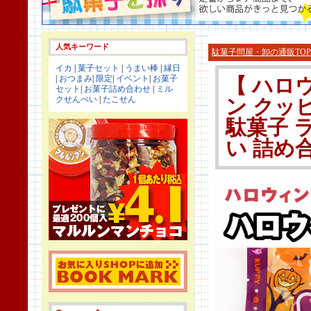
人気キーワード
駄菓子問屋・卸の通販TOP
イカ
|
菓子セット
|
うまい棒
|
縁日
|
おつまみ
|
限定
|
イベント
|
お菓子
【 ハロ
セット
|
お菓子詰め合わせ
|
ミル
クせんべい
|
たこせん
ン クッ
駄菓子 
い 詰め