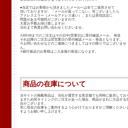
●当店ではお客様から頂きましたメールへは全てご返答させて
頂いておりますが、「メールが返ってこない」等ございましたら
アドレスエラー（メールアドレス違い）、または受信設定に
問題がある可能性がございますので、
大変お手数お掛け致しますが、
当社まで再度お問い合わせくださいませ。
AM9:00までのご注文はその日中(営業日)に受付確認メール、 発送
それ以降のご注文は翌営業日の受付確認メール・発送となります。
※お問い合わせなどのご連絡につきましてはその限りではございませ
ん。
※銀行振込のお客様はご入金後の発送になります。
商品の在庫について
当サイトの掲載商品は、当社が運営する実店舗でも同時に販売してお
ますため同タイミングのご注文があった場合、商品がまれに欠品する
合がございます。
常に現在の在庫をご案内するよう心がけておりますがご理解ください
すようお願い申し上げます。