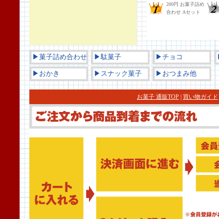
▶菓子詰め合わせ
▶駄菓子
▶チョコ
▶おかき
▶スナック菓子
▶おつまみ他
お菓子 通販TOP
|
買い物ガイド