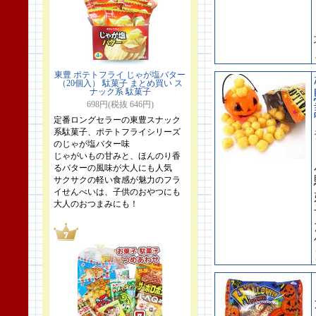
東豊 ポテトフライ じゃが塩バター
（20個入） 駄菓子 まとめ買い ス
ナック系 駄菓子
698円(税抜 646円)
定番ロングセラーの東豊スナック
系駄菓子、ポテトフライシリーズ
のじゃが塩バター味
じゃがいもの甘みと、ほんのり香
るバターの風味が大人にも人気
サクサクの軽い食感が魅力のフラ
イせんべいは、子供のおやつにも
大人のおつまみにも！