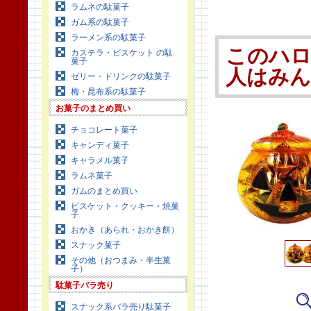
ラムネの駄菓子
ガム系の駄菓子
ラーメン系の駄菓子
このハロ
カステラ・ビスケット の駄
菓子
人はみ
ゼリー・ドリンクの駄菓子
梅・昆布系の駄菓子
お菓子のまとめ買い
チョコレート菓子
キャンディ菓子
キャラメル菓子
ラムネ菓子
ガムのまとめ買い
ビスケット・クッキー・焼菓
子
おかき（あられ・おかき餅）
スナック菓子
その他（おつまみ・半生菓
子）
駄菓子バラ売り
スナック系バラ売り駄菓子