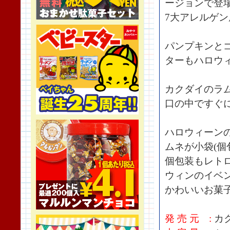
ージョンで登
7大アレルゲ
パンプキンと
ターもハロウ
カクダイのラ
口の中ですぐ
ハロウィーン
ムネが小袋(個
個包装もレト
ウィンのイベ
かわいいお菓
発 売 元 :
カ