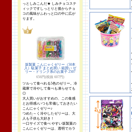
っとしみこんだ★ しみチョコステ
ィックですしっとりと後からチョ
コの風味がふわっと口の中に広が
ります。
坂製菓 こんにゃくゼリー（50本
入）駄菓子 まとめ買い 箱買い ゼ
リー・ドリンク系のお菓子 2507
656円(税抜 607円)
ツルって食べれる5色のゼリー。冷
蔵庫で冷やして食べも凍らせても
◎
大人買いがおすすめの、この食感
とお得感♪いつも常備しておきたい
こんにゃくゼリー♪
つめた～く冷やしたゼリーは、大
人も子供も大好き！
一口サイズで食べ やすい坂製菓の
こんにゃくゼリーは、透明でカラ