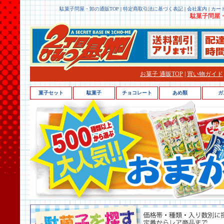
駄菓子問屋・卸の通販TOP
|
特定商取引法に基づく表記
|
会社案内
|
カー
駄菓子問屋・
お菓子 通販TOP
|
買い物ガイド