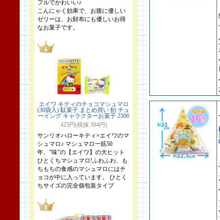
フルでかわいい♪
こんにゃく効果で、お腹に優しい
ゼリーは、お財布にも優しいお得
なお菓子です。
エイワ キティのチョコマシュマロ
(30袋入) 駄菓子 まとめ買い 飴 チュ
ーイング キャラクターお菓子 2506
425円(税抜 394円)
サンリオハローキティ×エイワのマ
シュマロ♪ マシュマロ一筋50
年、"味"の【エイワ】の大ヒット
ひとくちマシュマロ!ふわふわ、も
ちもちの食感のマシュマロにはチ
ョコが中に入っています。 ひとく
ちサイズの完全個包装タイプ