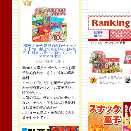
500円 お菓子 袋 詰め合わせ セット
A 【 2個口以上でも追加の 送料無
料 】 縁日 お祭り ハロウィン クリ
スマス 河中堂
500円(税抜 463円)
30cm！大満足のボーリュームお菓
子詰め合わせ。さらに追加の送料
無料！
イベント用などにお菓子の詰め合
わせが必要だけど、お菓子選びに
時間がない。
人気の商品、何がいいのか分から
ない。そんな手間をはぶける便利
な駄菓子の詰め合わせ
ボリューム満点・満腹の10点のお
菓子セットです。