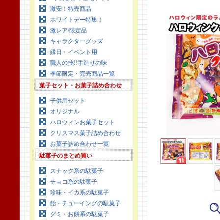
激安！特売商品
ホワイトデー特集！
激レア/限定品
キャラクターグッズ
縁日・イベント用
職人の技!!手造りの味
季節限定・完売商品一覧
菓子セット・お菓子詰め合わせ
子供用セット
オリジナル
ハロウィンお菓子セット
クリスマス菓子詰め合わせ
お菓子詰め合わせ一覧
駄菓子のまとめ買い
スナック系の駄菓子
チョコ系の駄菓子
珍味・イカ系の駄菓子
飴・チューイングの駄菓子
グミ・お餅系の駄菓子