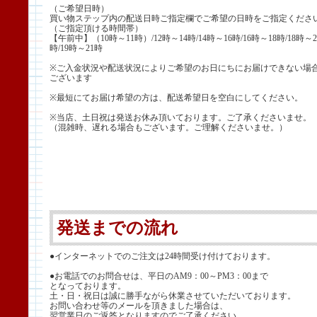
（ご希望日時）
買い物ステップ内の配送日時ご指定欄でご希望の日時をご指定くださ
（ご指定頂ける時間帯）
【午前中】（10時～11時）/12時～14時/14時～16時/16時～18時/18時～2
時/19時～21時
※ご入金状況や配送状況によりご希望のお日にちにお届けできない場
ございます
※最短にてお届け希望の方は、配送希望日を空白にしてください。
※当店、土日祝は発送お休み頂いております。ご了承くださいませ。
（混雑時、遅れる場合もございます。ご理解くださいませ。）
発送までの流れ
●インターネットでのご注文は24時間受け付けております。
●お電話でのお問合せは、平日のAM9：00～PM3：00まで
となっております。
土・日・祝日は誠に勝手ながら休業させていただいております。
お問い合わせ等のメールを頂きました場合は、
翌営業日のご返答となりますのでご了承ください。