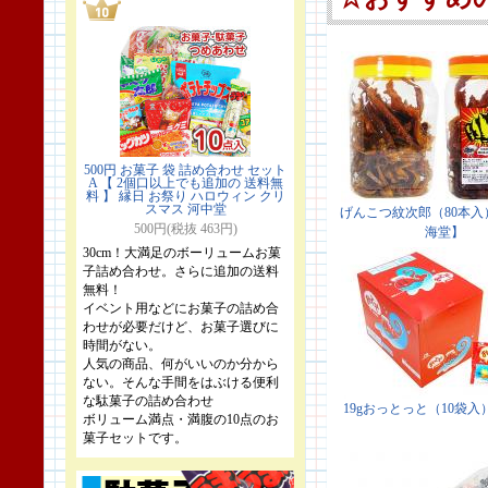
500円 お菓子 袋 詰め合わせ セット
A 【 2個口以上でも追加の 送料無
料 】 縁日 お祭り ハロウィン クリ
スマス 河中堂
500円(税抜 463円)
30cm！大満足のボーリュームお菓
子詰め合わせ。さらに追加の送料
無料！
イベント用などにお菓子の詰め合
わせが必要だけど、お菓子選びに
時間がない。
人気の商品、何がいいのか分から
ない。そんな手間をはぶける便利
な駄菓子の詰め合わせ
ボリューム満点・満腹の10点のお
菓子セットです。