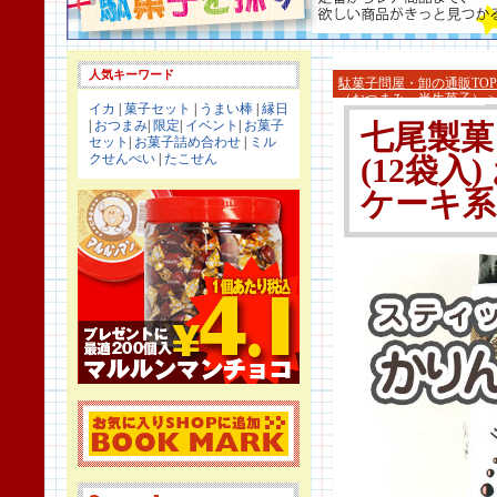
人気キーワード
駄菓子問屋・卸の通販TOP
（おつまみ・半生菓子）
イカ
|
菓子セット
|
うまい棒
|
縁日
|
おつまみ
|
限定
|
イベント
|
お菓子
七尾製菓
セット
|
お菓子詰め合わせ
|
ミル
クせんべい
|
たこせん
(12袋入
ケーキ系