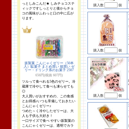
っとしみこんだ★ しみチョコステ
購入数
個
ィックですしっとりと後からチョ
コの風味がふわっと口の中に広が
ります。
購入数
個
坂製菓 こんにゃくゼリー（50本
入）駄菓子 まとめ買い 箱買い ゼ
リー・ドリンク系のお菓子 2507
656円(税抜 607円)
ツルって食べれる5色のゼリー。冷
蔵庫で冷やして食べも凍らせても
◎
購入数
個
大人買いがおすすめの、この食感
とお得感♪いつも常備しておきたい
こんにゃくゼリー♪
つめた～く冷やしたゼリーは、大
人も子供も大好き！
一口サイズで食べ やすい坂製菓の
こんにゃくゼリーは、透明でカラ