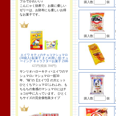
フルでかわいい♪
購入数
個
こんにゃく効果で、お腹に優しい
ゼリーは、お財布にも優しいお得
なお菓子です。
購入数
個
エイワ キティのチョコマシュマロ
(30袋入) 駄菓子 まとめ買い 飴 チュ
ーイング キャラクターお菓子 2506
425円(税抜 394円)
サンリオハローキティ×エイワのマ
シュマロ♪ マシュマロ一筋50
年、"味"の【エイワ】の大ヒット
ひとくちマシュマロ!ふわふわ、も
ちもちの食感のマシュマロにはチ
ョコが中に入っています。 ひとく
ちサイズの完全個包装タイプ
購入数
個