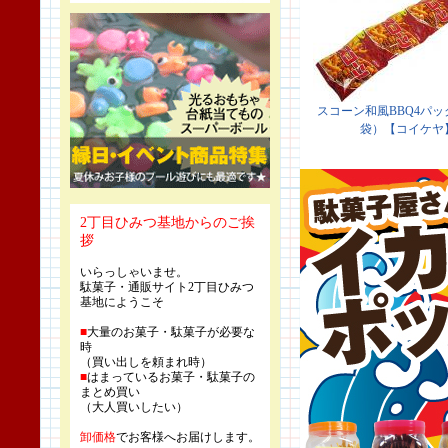
2丁目ひみつ基地からのご挨
拶
いらっしゃいませ。
駄菓子・通販サイト2丁目ひみつ
基地にようこそ
■
大量のお菓子・駄菓子が必要な
時
（買い出しを頼まれ時）
■
はまっているお菓子・駄菓子の
まとめ買い
（大人買いしたい）
卸価格
でお客様へお届けします。