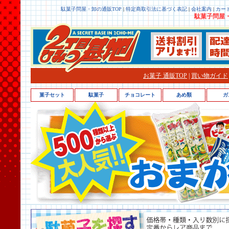
駄菓子問屋・卸の通販TOP
|
特定商取引法に基づく表記
|
会社案内
|
カー
駄菓子問屋・
お菓子 通販TOP
|
買い物ガイド