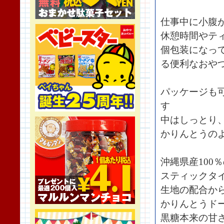
仕事中に小腹
休憩時間やテ
個包装になっ
る便利なおや
パッケージも
す
中はしっとり
かりんとうの
沖縄県産100
スティックタ
生地の配合か
かりんとうド
黒糖本来の甘