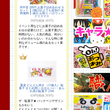
河中堂 200円 お菓子詰め合わせ A
セット【 2個口以上でも追加の 送
料無料 】縁日 お祭り ハロウィン
クリスマス
200円(税抜 185円)
イベント用などにお菓子の詰め合
わせが必要だけど、お菓子選びに
時間がない。人気の商品、何がい
いのか分からない。そんな時に便
利なボリューム感のあるセット菓
子です。
菓道 どんどん焼き （15個入） 駄
菓子 まとめ買い おせんべい・あら
れ系の駄菓子 2506
424円(税抜 393円)
ザ・駄菓子★ パッケージデザイン
もかわいく
どんどんとまつりばやしが聞こえ