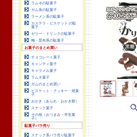
ラムネの駄菓子
ガム系の駄菓子
ラーメン系の駄菓子
カステラ・ビスケット の駄
菓子
ゼリー・ドリンクの駄菓子
梅・昆布系の駄菓子
お菓子のまとめ買い
チョコレート菓子
キャンディ菓子
キャラメル菓子
ラムネ菓子
ガムのまとめ買い
ビスケット・クッキー・焼菓
子
おかき（あられ・おかき餅）
スナック菓子
その他（おつまみ・半生菓
子）
駄菓子バラ売り
スナック系バラ売り駄菓子