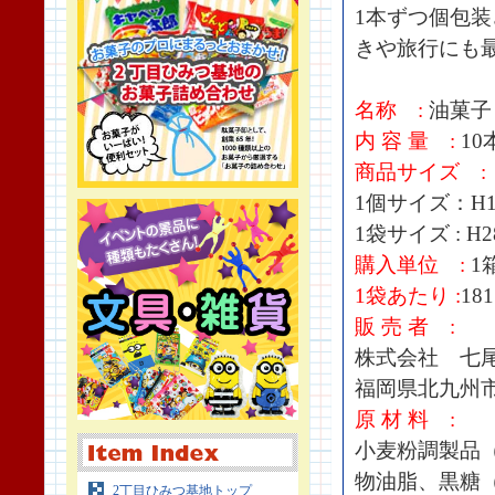
1本ずつ個包
きや旅行にも
名称 :
油菓子
内 容 量 :
10
商品サイズ :
1個サイズ：H12
1袋サイズ : H2
購入単位 :
1箱
1袋あたり :
18
販 売 者 :
株式会社 七
福岡県北九州市
原 材 料 :
小麦粉調製品
物油脂、黒糖（
2丁目ひみつ基地トップ