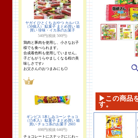
ヤガイ ひとくち おやつ カルパス
（50個入） 駄菓子 まとめ買い 箱
買い 珍味・イカ系のお菓子
540円(税抜 500円)
鶏肉と豚肉を使用し、小さなお子
様でも食べられます。
合成着色料も使用していません。
子どもがうらやましくなる程の美
味しさです♪
お父さんのおつまみにも◎
▶この商品
す。
ギンビス 1本しみコーン チョコ
（15本入） 駄菓子 まとめ買い 箱
買い チョコ系のお菓子 2603
698円(税抜 646円)
チョコレートにスナックにじわ～