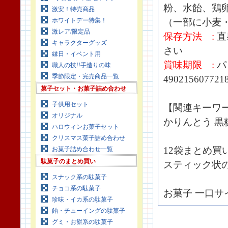
粉、水飴、鶏
激安！特売商品
ホワイトデー特集！
（一部に小麦
激レア/限定品
保存方法 :
直
キャラクターグッズ
さい
縁日・イベント用
賞味期限 :
パ
職人の技!!手造りの味
季節限定・完売商品一覧
490215607721
菓子セット・お菓子詰め合わせ
子供用セット
【関連キーワ
オリジナル
かりんとう 黒
ハロウィンお菓子セット
クリスマス菓子詰め合わせ
12袋まとめ買
お菓子詰め合わせ一覧
駄菓子のまとめ買い
スティック状
スナック系の駄菓子
チョコ系の駄菓子
お菓子 一口サ
珍味・イカ系の駄菓子
飴・チューイングの駄菓子
グミ・お餅系の駄菓子