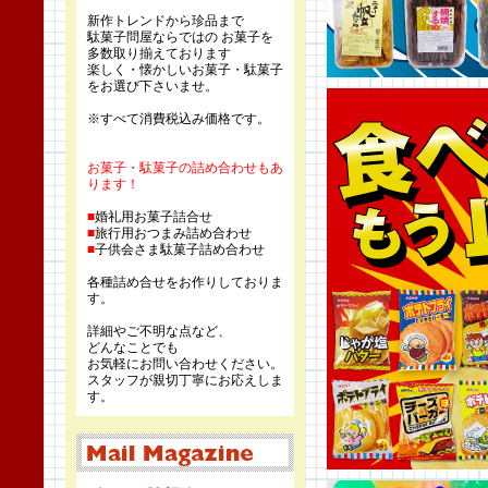
新作トレンドから珍品まで
駄菓子問屋ならではの お菓子を
多数取り揃えております
楽しく・懐かしいお菓子・駄菓子
をお選び下さいませ。
※すべて消費税込み価格です。
お菓子・駄菓子の詰め合わせもあ
ります！
■
婚礼用お菓子詰合せ
■
旅行用おつまみ詰め合わせ
■
子供会さま駄菓子詰め合わせ
各種詰め合せをお作りしておりま
す。
詳細やご不明な点など、
どんなことでも
お気軽にお問い合わせください。
スタッフが親切丁寧にお応えしま
す。