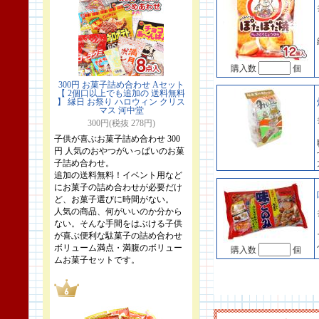
購入数
個
300円 お菓子詰め合わせ Aセット
【 2個口以上でも追加の 送料無料
】 縁日 お祭り ハロウィン クリス
マス 河中堂
300円(税抜 278円)
子供が喜ぶお菓子詰め合わせ 300
円 人気のおやつがいっぱいのお菓
子詰め合わせ。
追加の送料無料！イベント用など
にお菓子の詰め合わせが必要だけ
ど、お菓子選びに時間がない。
人気の商品、何がいいのか分から
ない。そんな手間をはぶける子供
が喜ぶ便利な駄菓子の詰め合わせ
ボリューム満点・満腹のボリュー
購入数
個
ムお菓子セットです。