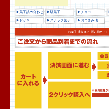
▶菓子詰め合わせ
▶駄菓子
▶チョコ
▶おかき
▶スナック菓子
▶おつまみ他
お菓子 通販TOP
|
買い物ガイド