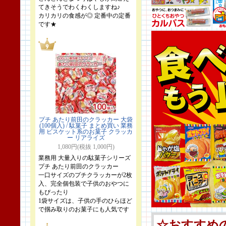
てきそうでわくわくしますね♪
カリカリの食感が◎ 定番中の定番
です★
プチ あたり前田のクラッカー 大袋
(100個入) / 駄菓子 まとめ買い 業務
用 ビスケット系のお菓子 クラッカ
ー リアライズ
1,080円(税抜 1,000円)
業務用 大量入りの駄菓子シリーズ
プチ あたり前田のクラッカー
一口サイズのプチクラッカーが2枚
入、完全個包装で子供のおやつに
もぴったり
1袋サイズは、子供の手のひらほど
で掴み取りのお菓子にも人気です