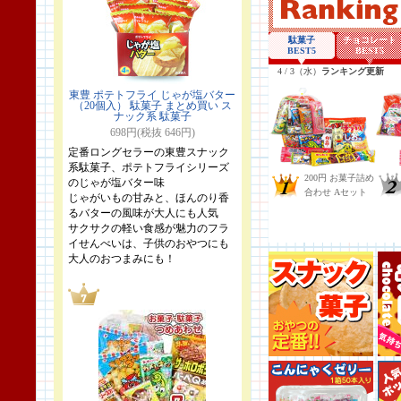
東豊 ポテトフライ じゃが塩バター
（20個入） 駄菓子 まとめ買い ス
ナック系 駄菓子
698円(税抜 646円)
定番ロングセラーの東豊スナック
系駄菓子、ポテトフライシリーズ
のじゃが塩バター味
じゃがいもの甘みと、ほんのり香
るバターの風味が大人にも人気
サクサクの軽い食感が魅力のフラ
イせんべいは、子供のおやつにも
大人のおつまみにも！