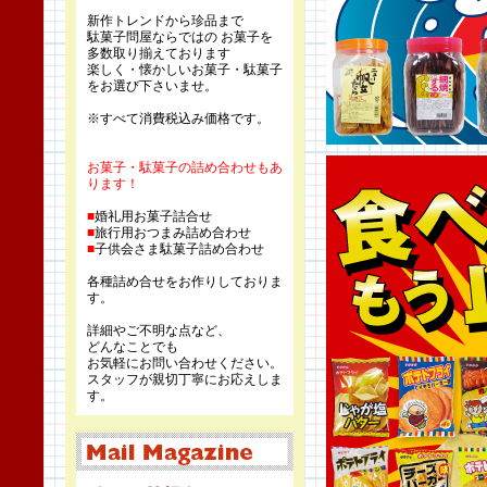
新作トレンドから珍品まで
駄菓子問屋ならではの お菓子を
多数取り揃えております
楽しく・懐かしいお菓子・駄菓子
をお選び下さいませ。
※すべて消費税込み価格です。
お菓子・駄菓子の詰め合わせもあ
ります！
■
婚礼用お菓子詰合せ
■
旅行用おつまみ詰め合わせ
■
子供会さま駄菓子詰め合わせ
各種詰め合せをお作りしておりま
す。
詳細やご不明な点など、
どんなことでも
お気軽にお問い合わせください。
スタッフが親切丁寧にお応えしま
す。