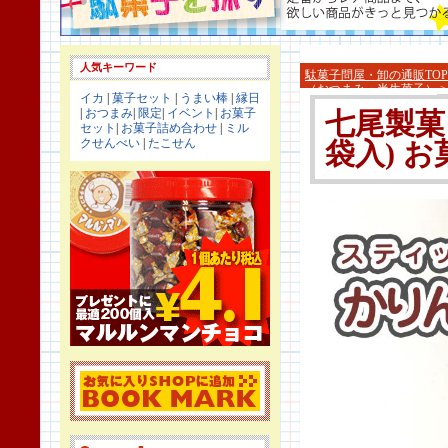
人気キーワード
駄菓子問屋・卸の通販TOP
（おつまみ・半生菓子）
イカ
|
菓子セット
|
うまい棒
|
縁日
|
おつまみ
|
限定
|
イベント
|
お菓子
七尾製菓
セット
|
お菓子詰め合わせ
|
ミル
クせんべい
|
たこせん
袋入) 