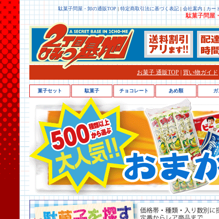
駄菓子問屋・卸の通販TOP
|
特定商取引法に基づく表記
|
会社案内
|
カー
駄菓子問屋・
お菓子 通販TOP
|
買い物ガイド