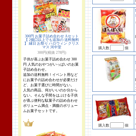
300円 お菓子詰め合わせ Aセット
【 2個口以上でも追加の 送料無料
】 縁日 お祭り ハロウィン クリス
マス 河中堂
購入数
個
300円(税抜 278円)
子供が喜ぶお菓子詰め合わせ 300
円 人気のおやつがいっぱいのお菓
子詰め合わせ。
追加の送料無料！イベント用など
にお菓子の詰め合わせが必要だけ
ど、お菓子選びに時間がない。
人気の商品、何がいいのか分から
ない。そんな手間をはぶける子供
が喜ぶ便利な駄菓子の詰め合わせ
ボリューム満点・満腹のボリュー
ムお菓子セットです。
購入数
個