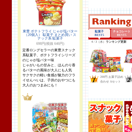
東豊 ポテトフライ じゃが塩バター
（20個入） 駄菓子 まとめ買い ス
ナック系 駄菓子
698円(税抜 646円)
定番ロングセラーの東豊スナック
系駄菓子、ポテトフライシリーズ
のじゃが塩バター味
じゃがいもの甘みと、ほんのり香
るバターの風味が大人にも人気
サクサクの軽い食感が魅力のフラ
イせんべいは、子供のおやつにも
大人のおつまみにも！