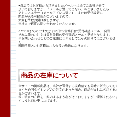
●当店ではお客様から頂きましたメールへは全てご返答させて
頂いておりますが、「メールが返ってこない」等ございましたら
アドレスエラー（メールアドレス違い）、または受信設定に
問題がある可能性がございますので、
大変お手数お掛け致しますが、
当社まで再度お問い合わせくださいませ。
AM9:00までのご注文はその日中(営業日)に受付確認メール、 発送
それ以降のご注文は翌営業日の受付確認メール・発送となります。
※お問い合わせなどのご連絡につきましてはその限りではございませ
ん。
※銀行振込のお客様はご入金後の発送になります。
商品の在庫について
当サイトの掲載商品は、当社が運営する実店舗でも同時に販売してお
ますため同タイミングのご注文があった場合、商品がまれに欠品する
合がございます。
常に現在の在庫をご案内するよう心がけておりますがご理解ください
すようお願い申し上げます。