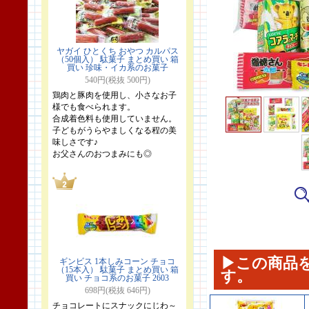
ヤガイ ひとくち おやつ カルパス
（50個入） 駄菓子 まとめ買い 箱
買い 珍味・イカ系のお菓子
540円(税抜 500円)
鶏肉と豚肉を使用し、小さなお子
様でも食べられます。
合成着色料も使用していません。
子どもがうらやましくなる程の美
味しさです♪
お父さんのおつまみにも◎
▶この商品
ギンビス 1本しみコーン チョコ
（15本入） 駄菓子 まとめ買い 箱
す。
買い チョコ系のお菓子 2603
698円(税抜 646円)
チョコレートにスナックにじわ～