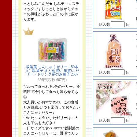
っとしみこんだ★ しみチョコステ
ィックですしっとりと後からチョ
コの風味がふわっと口の中に広が
ります。
購入数
個
坂製菓 こんにゃくゼリー（50本
入）駄菓子 まとめ買い 箱買い ゼ
購入数
個
リー・ドリンク系のお菓子 2507
656円(税抜 607円)
ツルって食べれる5色のゼリー。冷
蔵庫で冷やして食べも凍らせても
◎
大人買いがおすすめの、この食感
とお得感♪いつも常備しておきたい
こんにゃくゼリー♪
つめた～く冷やしたゼリーは、大
購入数
個
人も子供も大好き！
一口サイズで食べ やすい坂製菓の
こんにゃくゼリーは、透明でカラ