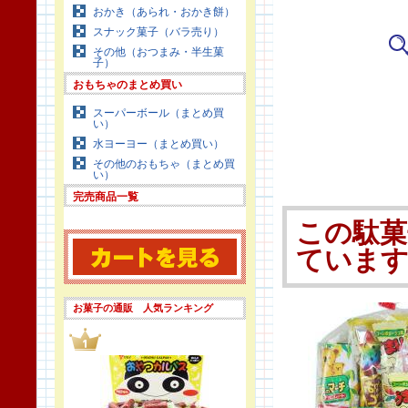
おかき（あられ・おかき餅）
スナック菓子（バラ売り）
その他（おつまみ・半生菓
子）
おもちゃのまとめ買い
スーパーボール（まとめ買
い）
水ヨーヨー（まとめ買い）
その他のおもちゃ（まとめ買
い）
完売商品一覧
この駄菓
ていま
お菓子の通販 人気ランキング