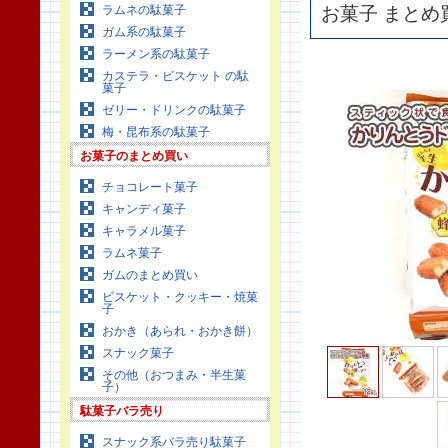
ラムネの駄菓子
お菓子 まとめ
ガム系の駄菓子
ラーメン系の駄菓子
カステラ・ビスケット の駄
菓子
ゼリー・ドリンクの駄菓子
梅・昆布系の駄菓子
お菓子のまとめ買い
チョコレート菓子
キャンディ菓子
キャラメル菓子
ラムネ菓子
ガムのまとめ買い
ビスケット・クッキー・焼菓
子
おかき（あられ・おかき餅）
スナック菓子
その他（おつまみ・半生菓
子）
駄菓子バラ売り
スナック系バラ売り駄菓子