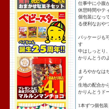
仕事中に小腹
休憩時間やテ
個包装になっ
る便利なおや
パッケージも
す
中はしっとり
かりんとうの
まろやかなは
プ
生地の配合か
かりんとうド
1本ずつ個包