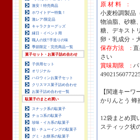
原 材 料 :
激安！特売商品
小麦粉調製品
ホワイトデー特集！
激レア/限定品
物油脂、砂糖
キャラクターグッズ
糖、デキスト
縁日・イベント用
卵・乳成分・
職人の技!!手造りの味
季節限定・完売商品一覧
保存方法 :
直
菓子セット・お菓子詰め合わせ
さい
子供用セット
賞味期限 :
パ
オリジナル
490215607722
ハロウィンお菓子セット
クリスマス菓子詰め合わせ
【関連キーワ
お菓子詰め合わせ一覧
駄菓子のまとめ買い
かりんとう 蜂
スナック系の駄菓子
チョコ系の駄菓子
12袋まとめ買
珍味・イカ系の駄菓子
スティック状
飴・チューイングの駄菓子
グミ・お餅系の駄菓子