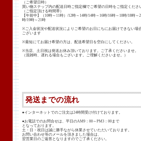
（ご希望日時）
買い物ステップ内の配送日時ご指定欄でご希望の日時をご指定くださ
（ご指定頂ける時間帯）
【午前中】（10時～11時）/12時～14時/14時～16時/16時～18時/18時～2
時/19時～21時
※ご入金状況や配送状況によりご希望のお日にちにお届けできない場
ございます
※最短にてお届け希望の方は、配送希望日を空白にしてください。
※当店、土日祝は発送お休み頂いております。ご了承くださいませ。
（混雑時、遅れる場合もございます。ご理解くださいませ。）
発送までの流れ
●インターネットでのご注文は24時間受け付けております。
●お電話でのお問合せは、平日のAM9：00～PM3：00まで
となっております。
土・日・祝日は誠に勝手ながら休業させていただいております。
お問い合わせ等のメールを頂きました場合は、
翌営業日のご返答となりますのでご了承ください。