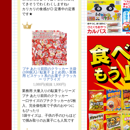
てきそうでわくわくしますね♪
カリカリの食感が◎ 定番中の定番
です★
プチ あたり前田のクラッカー 大袋
(100個入) / 駄菓子 まとめ買い 業務
用 ビスケット系のお菓子 クラッカ
ー リアライズ
1,080円(税抜 1,000円)
業務用 大量入りの駄菓子シリーズ
プチ あたり前田のクラッカー
一口サイズのプチクラッカーが2枚
入、完全個包装で子供のおやつに
もぴったり
1袋サイズは、子供の手のひらほど
で掴み取りのお菓子にも人気です