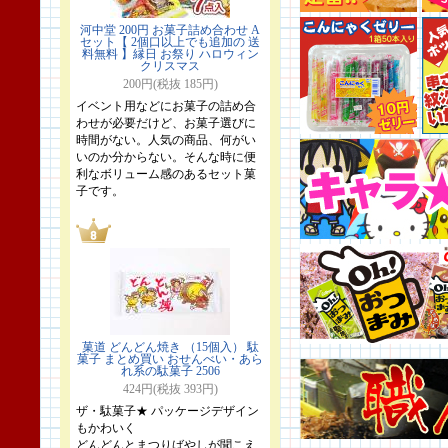
河中堂 200円 お菓子詰め合わせ A
セット【 2個口以上でも追加の 送
料無料 】縁日 お祭り ハロウィン
クリスマス
200円(税抜 185円)
イベント用などにお菓子の詰め合
わせが必要だけど、お菓子選びに
時間がない。人気の商品、何がい
いのか分からない。そんな時に便
利なボリューム感のあるセット菓
子です。
菓道 どんどん焼き （15個入） 駄
菓子 まとめ買い おせんべい・あら
れ系の駄菓子 2506
424円(税抜 393円)
ザ・駄菓子★ パッケージデザイン
もかわいく
どんどんとまつりばやしが聞こえ