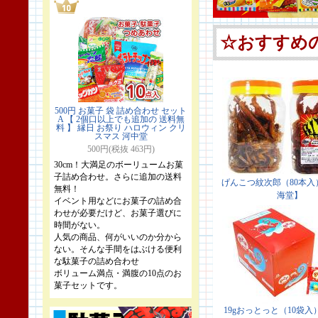
500円 お菓子 袋 詰め合わせ セット
A 【 2個口以上でも追加の 送料無
料 】 縁日 お祭り ハロウィン クリ
スマス 河中堂
500円(税抜 463円)
30cm！大満足のボーリュームお菓
子詰め合わせ。さらに追加の送料
無料！
イベント用などにお菓子の詰め合
わせが必要だけど、お菓子選びに
時間がない。
人気の商品、何がいいのか分から
ない。そんな手間をはぶける便利
な駄菓子の詰め合わせ
ボリューム満点・満腹の10点のお
菓子セットです。