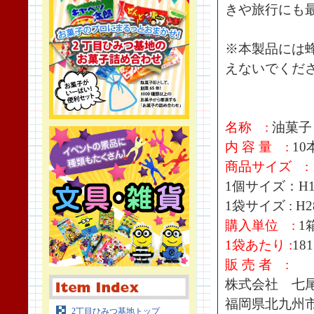
きや旅行にも
※本製品には
えないでくだ
名称 :
油菓子
内 容 量 :
10
商品サイズ :
1個サイズ：H12
1袋サイズ : H2
購入単位 :
1箱
1袋あたり :
18
販 売 者 :
株式会社 七
福岡県北九州市
2丁目ひみつ基地トップ