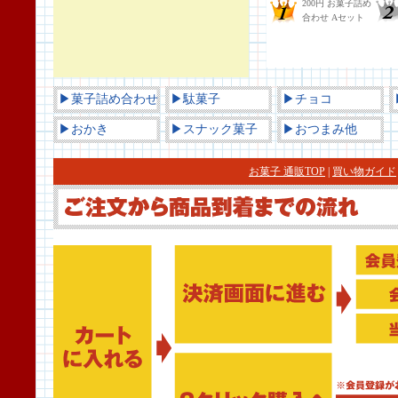
▶菓子詰め合わせ
▶駄菓子
▶チョコ
▶おかき
▶スナック菓子
▶おつまみ他
お菓子 通販TOP
|
買い物ガイド