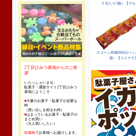
2丁目ひみつ基地からのご挨
拶
いらっしゃいませ。
駄菓子・通販サイト2丁目ひみつ
基地にようこそ
■
大量のお菓子・駄菓子が必要な
時
（買い出しを頼まれ時）
■
はまっているお菓子・駄菓子の
まとめ買い
（大人買いしたい）
卸価格
でお客様へお届けします。