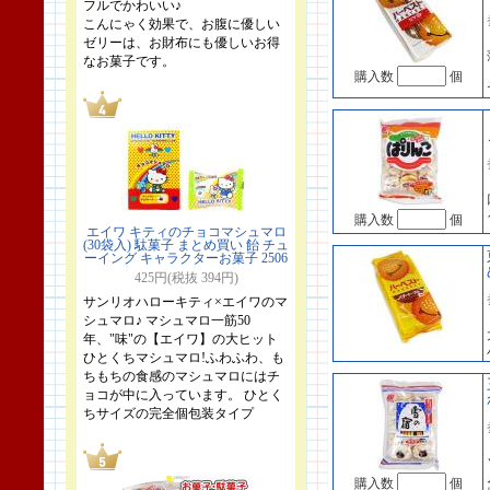
フルでかわいい♪
こんにゃく効果で、お腹に優しい
ゼリーは、お財布にも優しいお得
なお菓子です。
購入数
個
購入数
個
エイワ キティのチョコマシュマロ
(30袋入) 駄菓子 まとめ買い 飴 チュ
ーイング キャラクターお菓子 2506
425円(税抜 394円)
サンリオハローキティ×エイワのマ
シュマロ♪ マシュマロ一筋50
年、"味"の【エイワ】の大ヒット
ひとくちマシュマロ!ふわふわ、も
ちもちの食感のマシュマロにはチ
ョコが中に入っています。 ひとく
ちサイズの完全個包装タイプ
購入数
個