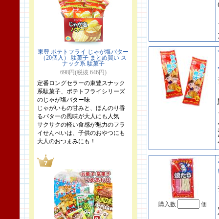
東豊 ポテトフライ じゃが塩バター
（20個入） 駄菓子 まとめ買い ス
ナック系 駄菓子
698円(税抜 646円)
定番ロングセラーの東豊スナック
系駄菓子、ポテトフライシリーズ
のじゃが塩バター味
じゃがいもの甘みと、ほんのり香
るバターの風味が大人にも人気
サクサクの軽い食感が魅力のフラ
イせんべいは、子供のおやつにも
大人のおつまみにも！
購入数
個