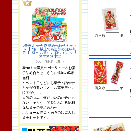
購入数
個
500円 お菓子 袋 詰め合わせ セット
A 【 2個口以上でも追加の 送料無
料 】 縁日 お祭り ハロウィン クリ
スマス 河中堂
500円(税抜 463円)
30cm！大満足のボーリュームお菓
子詰め合わせ。さらに追加の送料
無料！
イベント用などにお菓子の詰め合
わせが必要だけど、お菓子選びに
購入数
個
時間がない。
人気の商品、何がいいのか分から
ない。そんな手間をはぶける便利
な駄菓子の詰め合わせ
ボリューム満点・満腹の10点のお
菓子セットです。