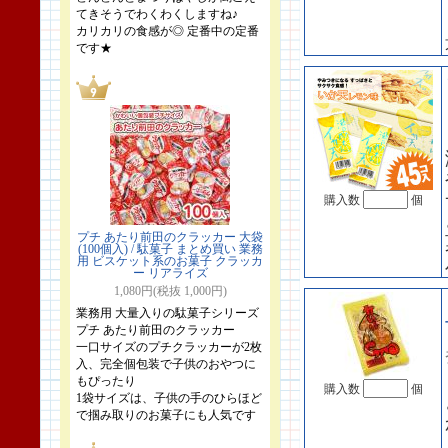
てきそうでわくわくしますね♪
カリカリの食感が◎ 定番中の定番
です★
購入数
個
プチ あたり前田のクラッカー 大袋
(100個入) / 駄菓子 まとめ買い 業務
用 ビスケット系のお菓子 クラッカ
ー リアライズ
1,080円(税抜 1,000円)
業務用 大量入りの駄菓子シリーズ
プチ あたり前田のクラッカー
一口サイズのプチクラッカーが2枚
入、完全個包装で子供のおやつに
もぴったり
購入数
個
1袋サイズは、子供の手のひらほど
で掴み取りのお菓子にも人気です