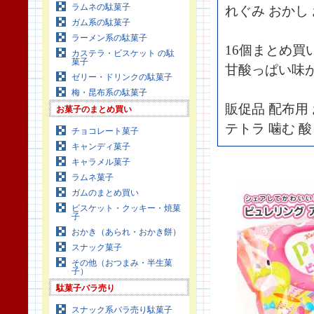
ラムネの駄菓子
れぐみ おかし
ガム系の駄菓子
ラーメン系の駄菓子
16個まとめ買
カステラ・ビスケット の駄
菓子
甘酸っぱい味が
ゼリー・ドリンクの駄菓子
梅・昆布系の駄菓子
販促品 配布用 
お菓子のまとめ買い
テトラ 噛む 
チョコレート菓子
キャンディ菓子
キャラメル菓子
ラムネ菓子
ガムのまとめ買い
ビスケット・クッキー・焼菓
子
おかき（あられ・おかき餅）
スナック菓子
その他（おつまみ・半生菓
子）
駄菓子バラ売り
スナック系バラ売り駄菓子