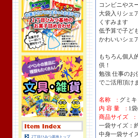
コンビニやスー
大袋入りシェ
くすみます
低予算で子ど
かわいいシェ
もちろん個人
供！
勉強 仕事のお
でご活用頂け
名称 :
グミキ
内 容 量 :
1袋(
商品サイズ :
一袋サイズ：約H
中身一袋サイズ：
2丁目ひみつ基地トップ