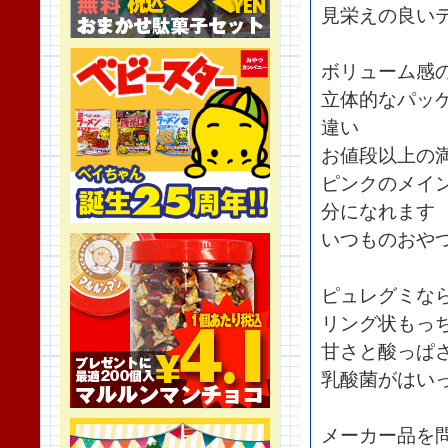
見栄えの良い
ボリューム感
立体的なパッ
違い
お値段以上の
ピンクのメイ
分になれます
いつものおや
ピュレグミな
リング状もっ
甘さと酸っぱ
乳酸菌がはい
メーカー品を