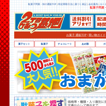
駄菓子問屋・卸の通販TOP
|
特定商取引法に基づく表記
|
会社案内
|
カー
駄菓子問屋・
お菓子 通販TOP
|
買い物ガイド