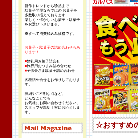
新作トレンドから珍品まで
駄菓子問屋ならではの お菓子を
多数取り揃えております
楽しく・懐かしいお菓子・駄菓子
をお選び下さいませ。
※すべて消費税込み価格です。
お菓子・駄菓子の詰め合わせもあ
ります！
■
婚礼用お菓子詰合せ
■
旅行用おつまみ詰め合わせ
■
子供会さま駄菓子詰め合わせ
各種詰め合せをお作りしておりま
す。
詳細やご不明な点など、
どんなことでも
お気軽にお問い合わせください。
スタッフが親切丁寧にお応えしま
す。