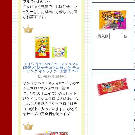
フルでかわいい♪
こんにゃく効果で、お腹に優しい
ゼリーは、お財布にも優しいお得
なお菓子です。
購入数
個
エイワ キティのチョコマシュマロ
(30袋入) 駄菓子 まとめ買い 飴 チュ
ーイング キャラクターお菓子 2506
425円(税抜 394円)
サンリオハローキティ×エイワのマ
シュマロ♪ マシュマロ一筋50
年、"味"の【エイワ】の大ヒット
ひとくちマシュマロ!ふわふわ、も
ちもちの食感のマシュマロにはチ
ョコが中に入っています。 ひとく
ちサイズの完全個包装タイプ