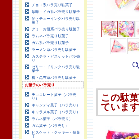
チョコ系バラ売り駄菓子
珍味・イカ系バラ売り駄菓子
飴・チューイングバラ売り駄
菓子
グミ・お餅系バラ売り駄菓子
ラムネバラ売り駄菓子
ガム系バラ売り駄菓子
ラーメン系バラ売り駄菓子
カステラ・ビスケットバラ売
り
ゼリー・ドリンクバラ売り駄
菓子
梅・昆布系バラ売り駄菓子
お菓子のバラ売り
チョコレート菓子（バラ売
この駄菓
り）
ていま
キャンディ菓子（バラ売り）
キャラメル菓子（バラ売り）
ラムネ菓子（バラ売り）
ガム菓子（バラ売り）
ビスケット・クッキー・焼菓
子