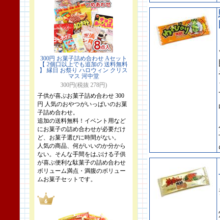
300円 お菓子詰め合わせ Aセット
【 2個口以上でも追加の 送料無料
】 縁日 お祭り ハロウィン クリス
マス 河中堂
300円(税抜 278円)
子供が喜ぶお菓子詰め合わせ 300
円 人気のおやつがいっぱいのお菓
子詰め合わせ。
追加の送料無料！イベント用など
にお菓子の詰め合わせが必要だけ
ど、お菓子選びに時間がない。
人気の商品、何がいいのか分から
ない。そんな手間をはぶける子供
が喜ぶ便利な駄菓子の詰め合わせ
ボリューム満点・満腹のボリュー
ムお菓子セットです。