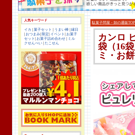
人気キーワード
駄菓子問屋・卸の通販TOP
イカ
|
菓子セット
|
うまい棒
|
縁日
|
おつまみ
|
限定
|
イベント
|
お菓子
カンロ 
セット
|
お菓子詰め合わせ
|
ミル
クせんべい
|
たこせん
袋（16袋
ミ・お餅系