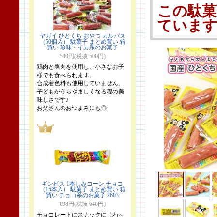
この駄菓
ていま
ヤガイ ひとくち おやつ カルパス
（50個入） 駄菓子 まとめ買い 箱
買い 珍味・イカ系のお菓子
540円(税抜 500円)
鶏肉と豚肉を使用し、小さなお子
様でも食べられます。
合成着色料も使用していません。
子どもがうらやましくなる程の美
味しさです♪
お父さんのおつまみにも◎
ギンビス 1本しみコーン チョコ
（15本入） 駄菓子 まとめ買い 箱
買い チョコ系のお菓子 2603
698円(税抜 646円)
チョコレートにスナックにじわ～