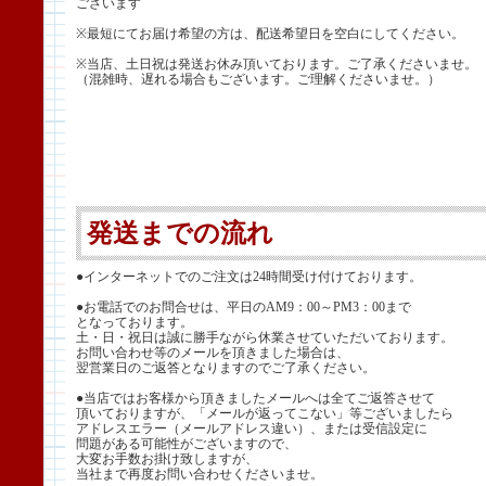
ございます
※最短にてお届け希望の方は、配送希望日を空白にしてください。
※当店、土日祝は発送お休み頂いております。ご了承くださいませ。
（混雑時、遅れる場合もございます。ご理解くださいませ。）
発送までの流れ
●インターネットでのご注文は24時間受け付けております。
●お電話でのお問合せは、平日のAM9：00～PM3：00まで
となっております。
土・日・祝日は誠に勝手ながら休業させていただいております。
お問い合わせ等のメールを頂きました場合は、
翌営業日のご返答となりますのでご了承ください。
●当店ではお客様から頂きましたメールへは全てご返答させて
頂いておりますが、「メールが返ってこない」等ございましたら
アドレスエラー（メールアドレス違い）、または受信設定に
問題がある可能性がございますので、
大変お手数お掛け致しますが、
当社まで再度お問い合わせくださいませ。