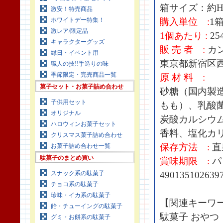
箱サイズ：約H23
激安！特売商品
ホワイトデー特集！
購入単位 :
1箱
激レア/限定品
1個あたり :
25
キャラクターグッズ
販 売 者 :
カ
縁日・イベント用
東京都新宿区西新
職人の技!!手造りの味
季節限定・完売商品一覧
原 材 料 :
菓子セット・お菓子詰め合わせ
砂糖（国内製
子供用セット
もも）、乳酸
オリジナル
炭酸カルシウ
ハロウィンお菓子セット
香料、塩化カ
クリスマス菓子詰め合わせ
保存方法 :
直
お菓子詰め合わせ一覧
駄菓子のまとめ買い
賞味期限 :
パ
スナック系の駄菓子
490135102639
チョコ系の駄菓子
珍味・イカ系の駄菓子
【関連キーワ
飴・チューイングの駄菓子
駄菓子 おやつ
グミ・お餅系の駄菓子