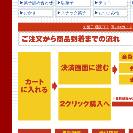
▶菓子詰め合わせ
▶駄菓子
▶チョコ
▶おかき
▶スナック菓子
▶おつまみ他
お菓子 通販TOP
|
買い物ガイド