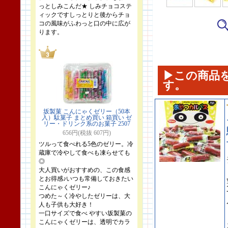
っとしみこんだ★ しみチョコステ
ィックですしっとりと後からチョ
コの風味がふわっと口の中に広が
ります。
▶この商品
す。
坂製菓 こんにゃくゼリー（50本
入）駄菓子 まとめ買い 箱買い ゼ
リー・ドリンク系のお菓子 2507
656円(税抜 607円)
ツルって食べれる5色のゼリー。冷
蔵庫で冷やして食べも凍らせても
◎
大人買いがおすすめの、この食感
とお得感♪いつも常備しておきたい
こんにゃくゼリー♪
つめた～く冷やしたゼリーは、大
人も子供も大好き！
一口サイズで食べ やすい坂製菓の
こんにゃくゼリーは、透明でカラ