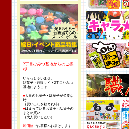
2丁目ひみつ基地からのご挨
拶
いらっしゃいませ。
駄菓子・通販サイト2丁目ひみつ
基地にようこそ
■
大量のお菓子・駄菓子が必要な
時
（買い出しを頼まれ時）
■
はまっているお菓子・駄菓子の
まとめ買い
（大人買いしたい）
卸価格
でお客様へお届けします。