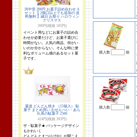
河中堂 200円 お菓子詰め合わせ A
セット【 2個口以上でも追加の 送
料無料 】縁日 お祭り ハロウィン
クリスマス
200円(税抜 185円)
イベント用などにお菓子の詰め合
わせが必要だけど、お菓子選びに
時間がない。人気の商品、何がい
いのか分からない。そんな時に便
購入数
個
利なボリューム感のあるセット菓
子です。
菓道 どんどん焼き （15個入） 駄
購入数
個
菓子 まとめ買い おせんべい・あら
れ系の駄菓子 2506
424円(税抜 393円)
ザ・駄菓子★ パッケージデザイン
もかわいく
どんどんとまつりばやしが聞こえ