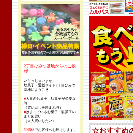
2丁目ひみつ基地からのご挨
拶
いらっしゃいませ。
駄菓子・通販サイト2丁目ひみつ
基地にようこそ
■
大量のお菓子・駄菓子が必要な
時
（買い出しを頼まれ時）
■
はまっているお菓子・駄菓子の
まとめ買い
（大人買いしたい）
卸価格
でお客様へお届けします。