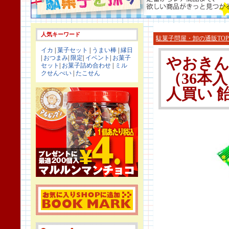
人気キーワード
駄菓子問屋・卸の通販TOP
イカ
|
菓子セット
|
うまい棒
|
縁日
|
おつまみ
|
限定
|
イベント
|
お菓子
やおきん
セット
|
お菓子詰め合わせ
|
ミル
クせんべい
|
たこせん
（36本
人買い 