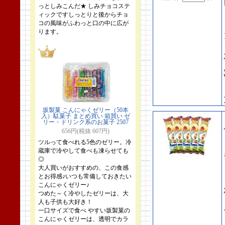
っとしみこんだ★ しみチョコステ
ィックですしっとりと後からチョ
コの風味がふわっと口の中に広が
ります。
坂製菓 こんにゃくゼリー（50本
入）駄菓子 まとめ買い 箱買い ゼ
リー・ドリンク系のお菓子 2507
656円(税抜 607円)
ツルって食べれる5色のゼリー。冷
蔵庫で冷やして食べも凍らせても
◎
大人買いがおすすめの、この食感
とお得感♪いつも常備しておきたい
こんにゃくゼリー♪
つめた～く冷やしたゼリーは、大
人も子供も大好き！
一口サイズで食べ やすい坂製菓の
こんにゃくゼリーは、透明でカラ