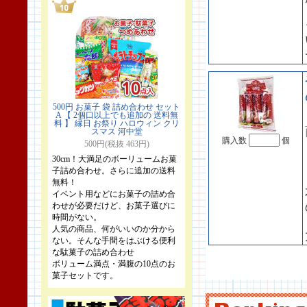
500円 お菓子 袋 詰め合わせ セット
A 【 2個口以上でも追加の 送料無
料 】 縁日 お祭り ハロウィン クリ
スマス 河中堂
購入数
個
500円(税抜 463円)
30cm！大満足のボーリュームお菓
子詰め合わせ。さらに追加の送料
無料！
イベント用などにお菓子の詰め合
わせが必要だけど、お菓子選びに
時間がない。
人気の商品、何がいいのか分から
ない。そんな手間をはぶける便利
な駄菓子の詰め合わせ
ボリューム満点・満腹の10点のお
菓子セットです。