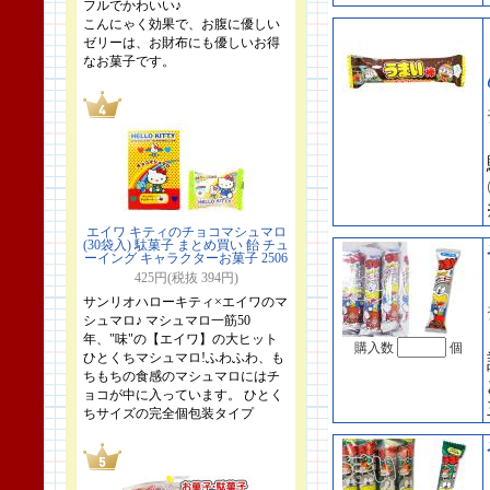
フルでかわいい♪
こんにゃく効果で、お腹に優しい
ゼリーは、お財布にも優しいお得
なお菓子です。
エイワ キティのチョコマシュマロ
(30袋入) 駄菓子 まとめ買い 飴 チュ
ーイング キャラクターお菓子 2506
425円(税抜 394円)
サンリオハローキティ×エイワのマ
シュマロ♪ マシュマロ一筋50
年、"味"の【エイワ】の大ヒット
購入数
個
ひとくちマシュマロ!ふわふわ、も
ちもちの食感のマシュマロにはチ
ョコが中に入っています。 ひとく
ちサイズの完全個包装タイプ