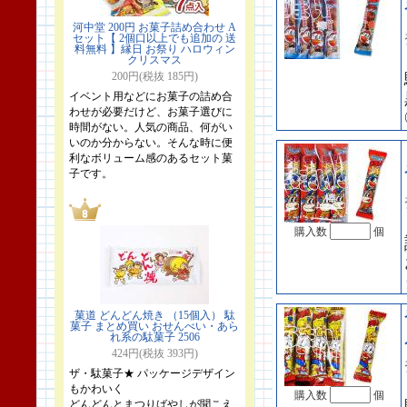
河中堂 200円 お菓子詰め合わせ A
セット【 2個口以上でも追加の 送
料無料 】縁日 お祭り ハロウィン
クリスマス
200円(税抜 185円)
イベント用などにお菓子の詰め合
わせが必要だけど、お菓子選びに
時間がない。人気の商品、何がい
いのか分からない。そんな時に便
利なボリューム感のあるセット菓
子です。
購入数
個
菓道 どんどん焼き （15個入） 駄
菓子 まとめ買い おせんべい・あら
れ系の駄菓子 2506
424円(税抜 393円)
ザ・駄菓子★ パッケージデザイン
もかわいく
購入数
個
どんどんとまつりばやしが聞こえ