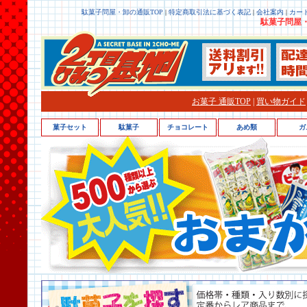
駄菓子問屋・卸の通販TOP
|
特定商取引法に基づく表記
|
会社案内
|
カー
駄菓子問屋・
お菓子 通販TOP
|
買い物ガイド