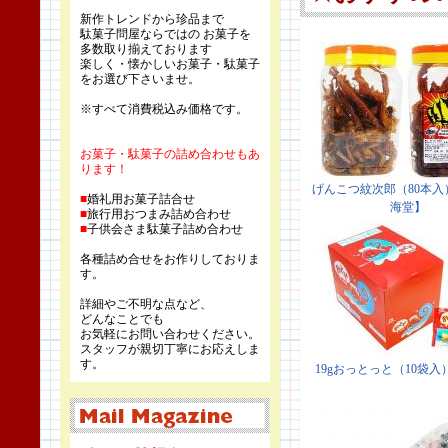
新作トレンドから珍品まで
駄菓子問屋ならではの お菓子を
多数取り揃えております
楽しく・懐かしいお菓子・駄菓子
をお選び下さいませ。
※すべて消費税込み価格です。
お菓子・駄菓子の詰め合わせもあ
ります！
■
婚礼用お菓子詰合せ
■
旅行用おつまみ詰め合わせ
■
子供会さま駄菓子詰め合わせ
各種詰め合せをお作りしておりま
す。
詳細やご不明な点など、
どんなことでも
お気軽にお問い合わせください。
スタッフが親切丁寧にお応えしま
す。