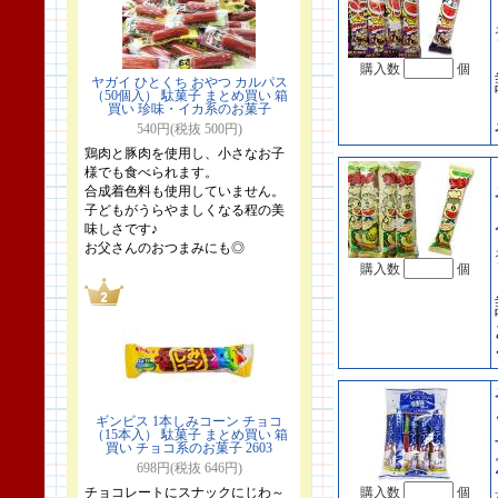
購入数
個
ヤガイ ひとくち おやつ カルパス
（50個入） 駄菓子 まとめ買い 箱
買い 珍味・イカ系のお菓子
540円(税抜 500円)
鶏肉と豚肉を使用し、小さなお子
様でも食べられます。
合成着色料も使用していません。
子どもがうらやましくなる程の美
味しさです♪
お父さんのおつまみにも◎
購入数
個
ギンビス 1本しみコーン チョコ
（15本入） 駄菓子 まとめ買い 箱
買い チョコ系のお菓子 2603
698円(税抜 646円)
チョコレートにスナックにじわ～
購入数
個