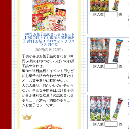
購入数
個
300円 お菓子詰め合わせ Aセット
【 2個口以上でも追加の 送料無料
】 縁日 お祭り ハロウィン クリス
マス 河中堂
300円(税抜 278円)
子供が喜ぶお菓子詰め合わせ 300
円 人気のおやつがいっぱいのお菓
子詰め合わせ。
購入数
個
追加の送料無料！イベント用など
にお菓子の詰め合わせが必要だけ
ど、お菓子選びに時間がない。
人気の商品、何がいいのか分から
ない。そんな手間をはぶける子供
が喜ぶ便利な駄菓子の詰め合わせ
ボリューム満点・満腹のボリュー
ムお菓子セットです。
購入数
個