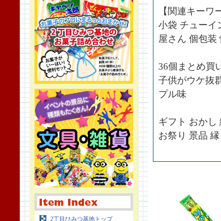
【関連キーワ
小袋 チューイ
屋さん 個包装
36個まとめ買
子供がウケ抜群
プル味
ギフト おかし
お祭り 景品 縁
2丁目ひみつ基地トップ