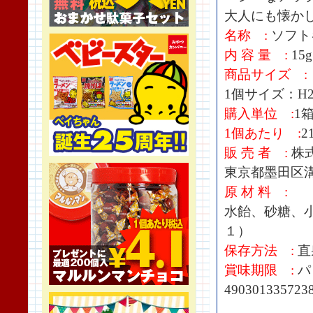
大人にも懐か
名称 :
ソフト
内 容 量 :
15g
商品サイズ :
1個サイズ：H26
購入単位 :
1箱
1個あたり :
2
販 売 者 :
株
東京都墨田区溝川
原 材 料 :
水飴、砂糖、
１）
保存方法 :
直
賞味期限 :
パ
490301335723