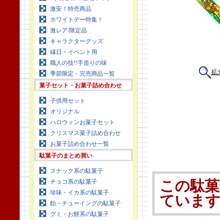
激安！特売商品
ホワイトデー特集！
激レア/限定品
キャラクターグッズ
縁日・イベント用
職人の技!!手造りの味
拡
季節限定・完売商品一覧
菓子セット・お菓子詰め合わせ
子供用セット
オリジナル
ハロウィンお菓子セット
クリスマス菓子詰め合わせ
お菓子詰め合わせ一覧
駄菓子のまとめ買い
スナック系の駄菓子
チョコ系の駄菓子
この駄菓
珍味・イカ系の駄菓子
ていま
飴・チューイングの駄菓子
グミ・お餅系の駄菓子