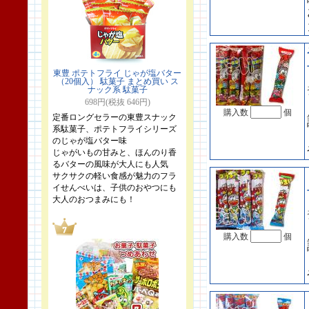
東豊 ポテトフライ じゃが塩バター
（20個入） 駄菓子 まとめ買い ス
ナック系 駄菓子
698円(税抜 646円)
購入数
個
定番ロングセラーの東豊スナック
系駄菓子、ポテトフライシリーズ
のじゃが塩バター味
じゃがいもの甘みと、ほんのり香
るバターの風味が大人にも人気
サクサクの軽い食感が魅力のフラ
イせんべいは、子供のおやつにも
大人のおつまみにも！
購入数
個