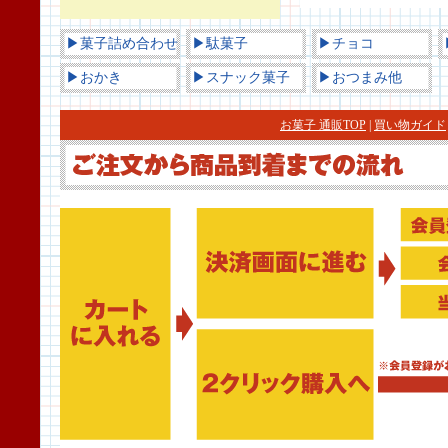
▶菓子詰め合わせ
▶駄菓子
▶チョコ
▶おかき
▶スナック菓子
▶おつまみ他
お菓子 通販TOP
|
買い物ガイド