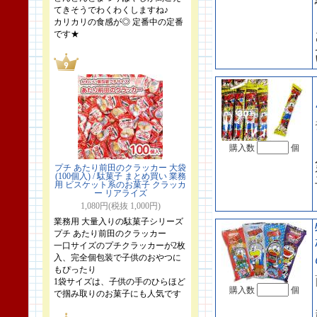
てきそうでわくわくしますね♪
カリカリの食感が◎ 定番中の定番
です★
購入数
個
プチ あたり前田のクラッカー 大袋
(100個入) / 駄菓子 まとめ買い 業務
用 ビスケット系のお菓子 クラッカ
ー リアライズ
1,080円(税抜 1,000円)
業務用 大量入りの駄菓子シリーズ
プチ あたり前田のクラッカー
一口サイズのプチクラッカーが2枚
入、完全個包装で子供のおやつに
もぴったり
1袋サイズは、子供の手のひらほど
購入数
個
で掴み取りのお菓子にも人気です