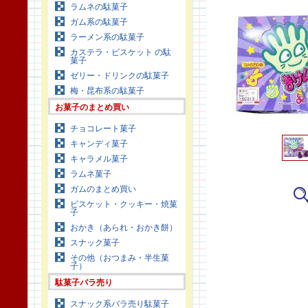
ラムネの駄菓子
ガム系の駄菓子
ラーメン系の駄菓子
カステラ・ビスケット の駄
菓子
ゼリー・ドリンクの駄菓子
梅・昆布系の駄菓子
お菓子のまとめ買い
チョコレート菓子
キャンディ菓子
キャラメル菓子
ラムネ菓子
ガムのまとめ買い
ビスケット・クッキー・焼菓
子
おかき（あられ・おかき餅）
スナック菓子
その他（おつまみ・半生菓
子）
駄菓子バラ売り
スナック系バラ売り駄菓子