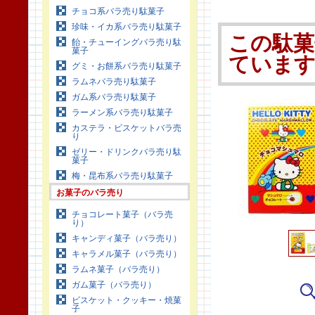
チョコ系バラ売り駄菓子
珍味・イカ系バラ売り駄菓子
この駄菓
飴・チューイングバラ売り駄
菓子
ていま
グミ・お餅系バラ売り駄菓子
ラムネバラ売り駄菓子
ガム系バラ売り駄菓子
ラーメン系バラ売り駄菓子
カステラ・ビスケットバラ売
り
ゼリー・ドリンクバラ売り駄
菓子
梅・昆布系バラ売り駄菓子
お菓子のバラ売り
チョコレート菓子（バラ売
り）
キャンディ菓子（バラ売り）
キャラメル菓子（バラ売り）
ラムネ菓子（バラ売り）
ガム菓子（バラ売り）
ビスケット・クッキー・焼菓
子