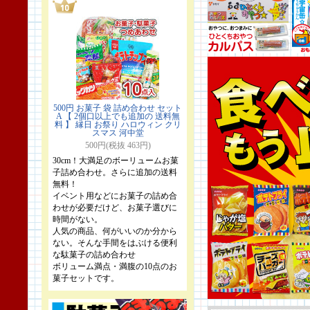
500円 お菓子 袋 詰め合わせ セット
A 【 2個口以上でも追加の 送料無
料 】 縁日 お祭り ハロウィン クリ
スマス 河中堂
500円(税抜 463円)
30cm！大満足のボーリュームお菓
子詰め合わせ。さらに追加の送料
無料！
イベント用などにお菓子の詰め合
わせが必要だけど、お菓子選びに
時間がない。
人気の商品、何がいいのか分から
ない。そんな手間をはぶける便利
な駄菓子の詰め合わせ
ボリューム満点・満腹の10点のお
菓子セットです。