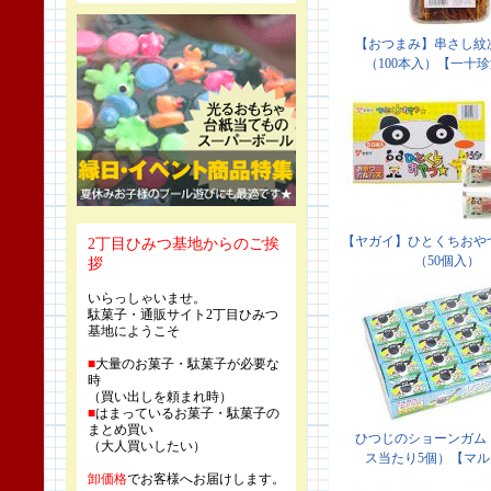
2丁目ひみつ基地からのご挨
拶
いらっしゃいませ。
駄菓子・通販サイト2丁目ひみつ
基地にようこそ
■
大量のお菓子・駄菓子が必要な
時
（買い出しを頼まれ時）
■
はまっているお菓子・駄菓子の
まとめ買い
（大人買いしたい）
卸価格
でお客様へお届けします。