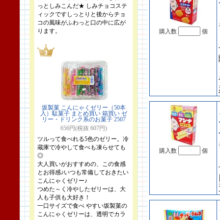
っとしみこんだ★ しみチョコステ
ィックですしっとりと後からチョ
コの風味がふわっと口の中に広が
ります。
購入数
個
坂製菓 こんにゃくゼリー（50本
入）駄菓子 まとめ買い 箱買い ゼ
リー・ドリンク系のお菓子 2507
656円(税抜 607円)
ツルって食べれる5色のゼリー。冷
蔵庫で冷やして食べも凍らせても
購入数
個
◎
大人買いがおすすめの、この食感
とお得感♪いつも常備しておきたい
こんにゃくゼリー♪
つめた～く冷やしたゼリーは、大
人も子供も大好き！
一口サイズで食べ やすい坂製菓の
こんにゃくゼリーは、透明でカラ