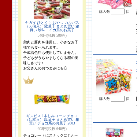
購入数
個
ヤガイ ひとくち おやつ カルパス
（50個入） 駄菓子 まとめ買い 箱
買い 珍味・イカ系のお菓子
540円(税抜 500円)
鶏肉と豚肉を使用し、小さなお子
様でも食べられます。
合成着色料も使用していません。
子どもがうらやましくなる程の美
味しさです♪
お父さんのおつまみにも◎
購入数
個
ギンビス 1本しみコーン チョコ
（15本入） 駄菓子 まとめ買い 箱
買い チョコ系のお菓子 2603
698円(税抜 646円)
チョコレートにスナックにじわ～