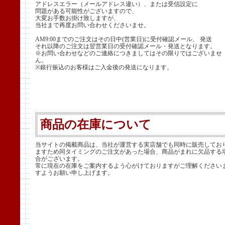
アドレスエラー（メールアドレス違い）、または受信設定に
問題がある可能性がございますので、
大変お手数お掛け致しますが、
当社まで再度お問い合わせくださいませ。
AM9:00までのご注文はその日中(営業日)に受付確認メール、 発送
それ以降のご注文は翌営業日の受付確認メール・発送となります。
※お問い合わせなどのご連絡につきましてはその限りではございませ
ん。
※銀行振込のお客様はご入金後の発送になります。
商品の在庫について
当サイトの掲載商品は、当社が運営する実店舗でも同時に販売してお
ますため同タイミングのご注文があった場合、商品がまれに欠品する
合がございます。
常に現在の在庫をご案内するよう心がけておりますがご理解ください
すようお願い申し上げます。