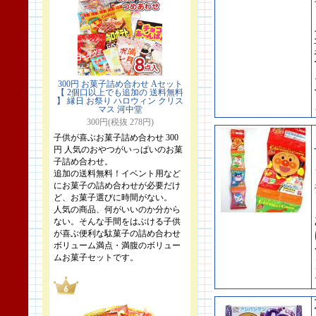
300円 お菓子詰め合わせ Aセット
【 2個口以上でも追加の 送料無料
】 縁日 お祭り ハロウィン クリス
マス 河中堂
300円(税抜 278円)
子供が喜ぶお菓子詰め合わせ 300
円 人気のおやつがいっぱいのお菓
子詰め合わせ。
追加の送料無料！イベント用など
にお菓子の詰め合わせが必要だけ
ど、お菓子選びに時間がない。
人気の商品、何がいいのか分から
ない。そんな手間をはぶける子供
が喜ぶ便利な駄菓子の詰め合わせ
ボリューム満点・満腹のボリュー
ムお菓子セットです。