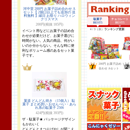
河中堂 200円 お菓子詰め合わせ A
セット【 2個口以上でも追加の 送
料無料 】縁日 お祭り ハロウィン
クリスマス
200円(税抜 185円)
イベント用などにお菓子の詰め合
わせが必要だけど、お菓子選びに
時間がない。人気の商品、何がい
いのか分からない。そんな時に便
利なボリューム感のあるセット菓
子です。
菓道 どんどん焼き （15個入） 駄
菓子 まとめ買い おせんべい・あら
れ系の駄菓子 2506
424円(税抜 393円)
ザ・駄菓子★ パッケージデザイン
もかわいく
どんどんとまつりばやしが聞こえ