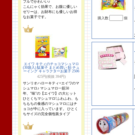
フルでかわいい♪
こんにゃく効果で、お腹に優しい
ゼリーは、お財布にも優しいお得
なお菓子です。
購入数
個
エイワ キティのチョコマシュマロ
(30袋入) 駄菓子 まとめ買い 飴 チュ
ーイング キャラクターお菓子 2506
425円(税抜 394円)
サンリオハローキティ×エイワのマ
シュマロ♪ マシュマロ一筋50
年、"味"の【エイワ】の大ヒット
ひとくちマシュマロ!ふわふわ、も
ちもちの食感のマシュマロにはチ
ョコが中に入っています。 ひとく
ちサイズの完全個包装タイプ