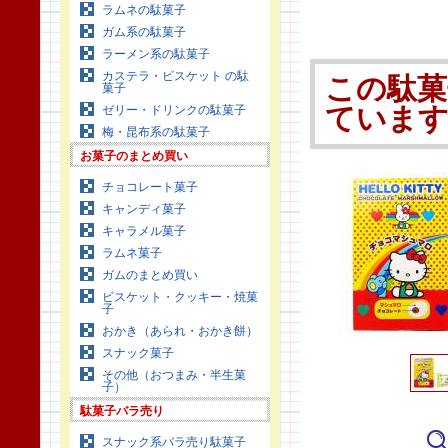
ラムネの駄菓子
ガム系の駄菓子
ラーメン系の駄菓子
カステラ・ビスケット の駄
この駄菓
菓子
ゼリー・ドリンクの駄菓子
ていま
梅・昆布系の駄菓子
お菓子のまとめ買い
チョコレート菓子
キャンディ菓子
キャラメル菓子
ラムネ菓子
ガムのまとめ買い
ビスケット・クッキー・焼菓
子
おかき（あられ・おかき餅）
スナック菓子
その他（おつまみ・半生菓
子）
駄菓子バラ売り
スナック系バラ売り駄菓子