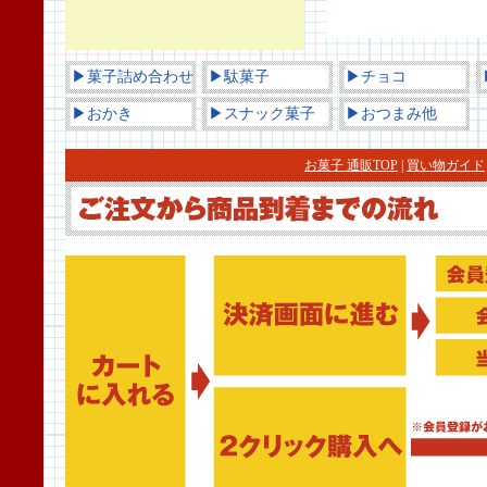
▶菓子詰め合わせ
▶駄菓子
▶チョコ
▶おかき
▶スナック菓子
▶おつまみ他
お菓子 通販TOP
|
買い物ガイド