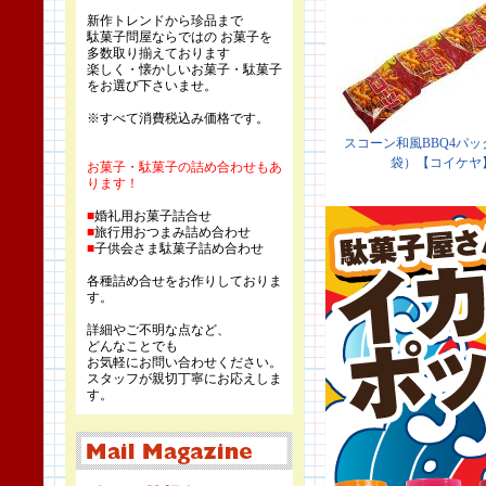
新作トレンドから珍品まで
駄菓子問屋ならではの お菓子を
多数取り揃えております
楽しく・懐かしいお菓子・駄菓子
をお選び下さいませ。
※すべて消費税込み価格です。
お菓子・駄菓子の詰め合わせもあ
ります！
■
婚礼用お菓子詰合せ
■
旅行用おつまみ詰め合わせ
■
子供会さま駄菓子詰め合わせ
各種詰め合せをお作りしておりま
す。
詳細やご不明な点など、
どんなことでも
お気軽にお問い合わせください。
スタッフが親切丁寧にお応えしま
す。