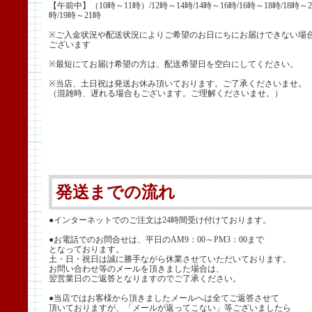
【午前中】（10時～11時）/12時～14時/14時～16時/16時～18時/18時～2
時/19時～21時
※ご入金状況や配送状況によりご希望のお日にちにお届けできない場
ございます
※最短にてお届け希望の方は、配送希望日を空白にしてください。
※当店、土日祝は発送お休み頂いております。ご了承くださいませ。
（混雑時、遅れる場合もございます。ご理解くださいませ。）
発送までの流れ
●インターネットでのご注文は24時間受け付けております。
●お電話でのお問合せは、平日のAM9：00～PM3：00まで
となっております。
土・日・祝日は誠に勝手ながら休業させていただいております。
お問い合わせ等のメールを頂きました場合は、
翌営業日のご返答となりますのでご了承ください。
●当店ではお客様から頂きましたメールへは全てご返答させて
頂いておりますが、「メールが返ってこない」等ございましたら