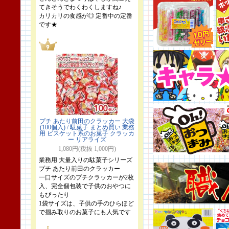
てきそうでわくわくしますね♪
カリカリの食感が◎ 定番中の定番
です★
プチ あたり前田のクラッカー 大袋
(100個入) / 駄菓子 まとめ買い 業務
用 ビスケット系のお菓子 クラッカ
ー リアライズ
1,080円(税抜 1,000円)
業務用 大量入りの駄菓子シリーズ
プチ あたり前田のクラッカー
一口サイズのプチクラッカーが2枚
入、完全個包装で子供のおやつに
もぴったり
1袋サイズは、子供の手のひらほど
で掴み取りのお菓子にも人気です