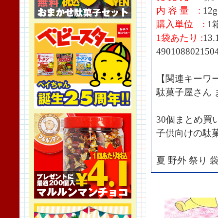
内 容 量 :
12g
購入単位 :
1
1袋あたり :
13
490108802150
【関連キーワ
駄菓子屋さん 
30個まとめ買
子供向けの駄
夏 野外 祭り 