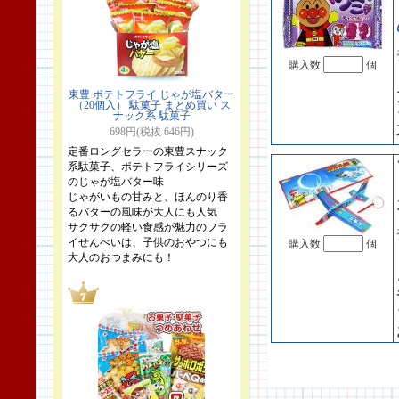
購入数
個
東豊 ポテトフライ じゃが塩バター
（20個入） 駄菓子 まとめ買い ス
ナック系 駄菓子
698円(税抜 646円)
定番ロングセラーの東豊スナック
系駄菓子、ポテトフライシリーズ
のじゃが塩バター味
じゃがいもの甘みと、ほんのり香
るバターの風味が大人にも人気
サクサクの軽い食感が魅力のフラ
イせんべいは、子供のおやつにも
購入数
個
大人のおつまみにも！