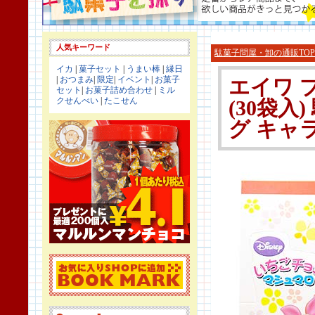
人気キーワード
駄菓子問屋・卸の通販TOP
イカ
|
菓子セット
|
うまい棒
|
縁日
|
おつまみ
|
限定
|
イベント
|
お菓子
エイワ 
セット
|
お菓子詰め合わせ
|
ミル
クせんべい
|
たこせん
(30袋入
グ キャラ