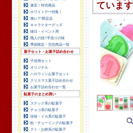
ていま
激安！特売商品
ホワイトデー特集！
激レア/限定品
キャラクターグッズ
縁日・イベント用
職人の技!!手造りの味
季節限定・完売商品一覧
菓子セット・お菓子詰め合わせ
子供用セット
オリジナル
ハロウィンお菓子セット
クリスマス菓子詰め合わせ
お菓子詰め合わせ一覧
駄菓子のまとめ買い
スナック系の駄菓子
チョコ系の駄菓子
珍味・イカ系の駄菓子
飴・チューイングの駄菓子
グミ・お餅系の駄菓子