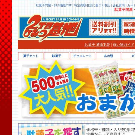
駄菓子問屋・卸の通販TOP
|
特定商取引法に基づく表記
|
会社案内
|
カー
駄菓子問屋・
お菓子 通販TOP
|
買い物ガイド