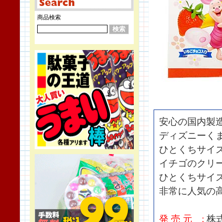
商品検索
安心の国内製
ディズニーく
ひとくちサイ
イチゴのクリ
ひとくちサイ
非常に人気の
発 売 元 :
株