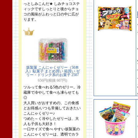
っとしみこんだ★ しみチョコステ
ィックですしっとりと後からチョ
コの風味がふわっと口の中に広が
ります。
坂製菓 こんにゃくゼリー（50本
入）駄菓子 まとめ買い 箱買い ゼ
リー・ドリンク系のお菓子 2507
656円(税抜 607円)
ツルって食べれる5色のゼリー。冷
蔵庫で冷やして食べも凍らせても
◎
大人買いがおすすめの、この食感
とお得感♪いつも常備しておきたい
こんにゃくゼリー♪
つめた～く冷やしたゼリーは、大
人も子供も大好き！
一口サイズで食べ やすい坂製菓の
こんにゃくゼリーは、透明でカラ