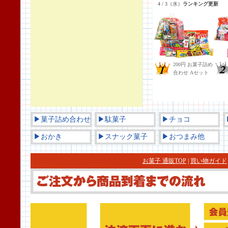
▶菓子詰め合わせ
▶駄菓子
▶チョコ
▶おかき
▶スナック菓子
▶おつまみ他
お菓子 通販TOP
|
買い物ガイド