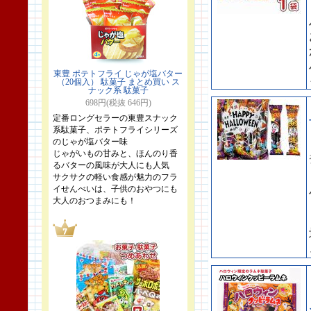
東豊 ポテトフライ じゃが塩バター
（20個入） 駄菓子 まとめ買い ス
ナック系 駄菓子
698円(税抜 646円)
定番ロングセラーの東豊スナック
系駄菓子、ポテトフライシリーズ
のじゃが塩バター味
じゃがいもの甘みと、ほんのり香
るバターの風味が大人にも人気
サクサクの軽い食感が魅力のフラ
イせんべいは、子供のおやつにも
大人のおつまみにも！