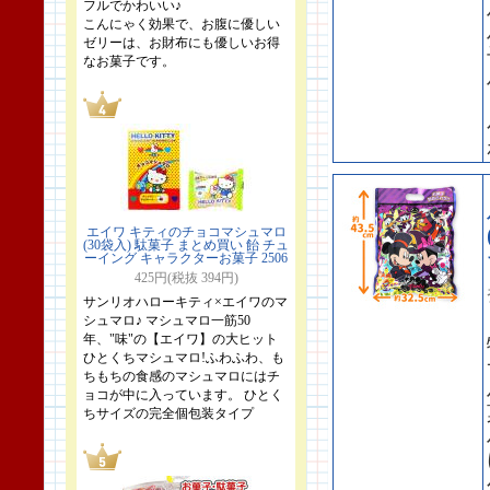
フルでかわいい♪
こんにゃく効果で、お腹に優しい
ゼリーは、お財布にも優しいお得
なお菓子です。
エイワ キティのチョコマシュマロ
(30袋入) 駄菓子 まとめ買い 飴 チュ
ーイング キャラクターお菓子 2506
425円(税抜 394円)
サンリオハローキティ×エイワのマ
シュマロ♪ マシュマロ一筋50
年、"味"の【エイワ】の大ヒット
ひとくちマシュマロ!ふわふわ、も
ちもちの食感のマシュマロにはチ
ョコが中に入っています。 ひとく
ちサイズの完全個包装タイプ