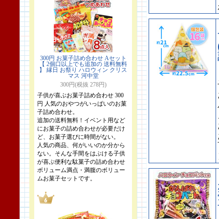
300円 お菓子詰め合わせ Aセット
【 2個口以上でも追加の 送料無料
】 縁日 お祭り ハロウィン クリス
マス 河中堂
300円(税抜 278円)
子供が喜ぶお菓子詰め合わせ 300
円 人気のおやつがいっぱいのお菓
子詰め合わせ。
追加の送料無料！イベント用など
にお菓子の詰め合わせが必要だけ
ど、お菓子選びに時間がない。
人気の商品、何がいいのか分から
ない。そんな手間をはぶける子供
が喜ぶ便利な駄菓子の詰め合わせ
ボリューム満点・満腹のボリュー
ムお菓子セットです。