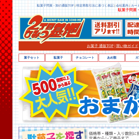
駄菓子問屋・卸の通販TOP
|
特定商取引法に基づく表記
|
会社案内
|
カー
駄菓子問屋・
お菓子 通販TOP
|
買い物ガイド