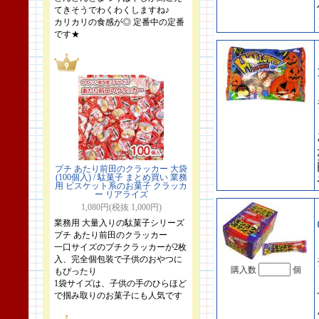
てきそうでわくわくしますね♪
カリカリの食感が◎ 定番中の定番
です★
プチ あたり前田のクラッカー 大袋
(100個入) / 駄菓子 まとめ買い 業務
用 ビスケット系のお菓子 クラッカ
ー リアライズ
1,080円(税抜 1,000円)
業務用 大量入りの駄菓子シリーズ
プチ あたり前田のクラッカー
一口サイズのプチクラッカーが2枚
入、完全個包装で子供のおやつに
購入数
個
もぴったり
1袋サイズは、子供の手のひらほど
で掴み取りのお菓子にも人気です