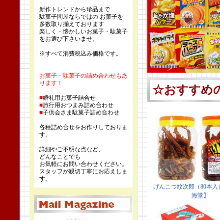
新作トレンドから珍品まで
駄菓子問屋ならではの お菓子を
多数取り揃えております
楽しく・懐かしいお菓子・駄菓子
をお選び下さいませ。
※すべて消費税込み価格です。
お菓子・駄菓子の詰め合わせもあ
ります！
■
婚礼用お菓子詰合せ
■
旅行用おつまみ詰め合わせ
■
子供会さま駄菓子詰め合わせ
各種詰め合せをお作りしておりま
す。
詳細やご不明な点など、
どんなことでも
お気軽にお問い合わせください。
スタッフが親切丁寧にお応えしま
す。