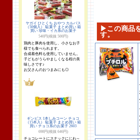
ヤガイ ひとくち おやつ カルパス
（50個入） 駄菓子 まとめ買い 箱
▶この商品
買い 珍味・イカ系のお菓子
す。
540円(税抜 500円)
鶏肉と豚肉を使用し、小さなお子
様でも食べられます。
合成着色料も使用していません。
子どもがうらやましくなる程の美
味しさです♪
お父さんのおつまみにも◎
ギンビス 1本しみコーン チョコ
（15本入） 駄菓子 まとめ買い 箱
買い チョコ系のお菓子 2603
698円(税抜 646円)
チョコレートにスナックにじわ～