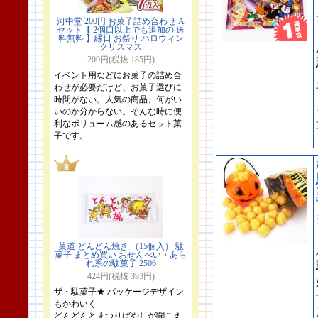
河中堂 200円 お菓子詰め合わせ A
セット【 2個口以上でも追加の 送
料無料 】縁日 お祭り ハロウィン
クリスマス
200円(税抜 185円)
イベント用などにお菓子の詰め合
わせが必要だけど、お菓子選びに
時間がない。人気の商品、何がい
いのか分からない。そんな時に便
利なボリューム感のあるセット菓
子です。
菓道 どんどん焼き （15個入） 駄
菓子 まとめ買い おせんべい・あら
れ系の駄菓子 2506
424円(税抜 393円)
ザ・駄菓子★ パッケージデザイン
もかわいく
どんどんとまつりばやしが聞こえ