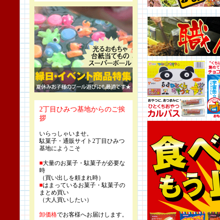
2丁目ひみつ基地からのご挨
拶
いらっしゃいませ。
駄菓子・通販サイト2丁目ひみつ
基地にようこそ
■
大量のお菓子・駄菓子が必要な
時
（買い出しを頼まれ時）
■
はまっているお菓子・駄菓子の
まとめ買い
（大人買いしたい）
卸価格
でお客様へお届けします。