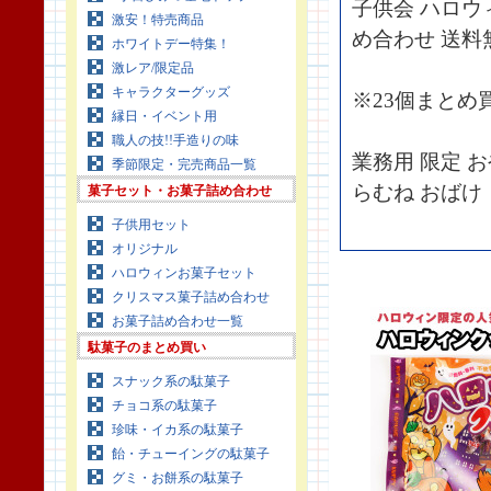
子供会 ハロウ
激安！特売商品
め合わせ 送料
ホワイトデー特集！
激レア/限定品
キャラクターグッズ
※23個まと
縁日・イベント用
職人の技!!手造りの味
業務用 限定 
季節限定・完売商品一覧
らむね おばけ
菓子セット・お菓子詰め合わせ
子供用セット
オリジナル
ハロウィンお菓子セット
クリスマス菓子詰め合わせ
お菓子詰め合わせ一覧
駄菓子のまとめ買い
スナック系の駄菓子
チョコ系の駄菓子
珍味・イカ系の駄菓子
飴・チューイングの駄菓子
グミ・お餅系の駄菓子