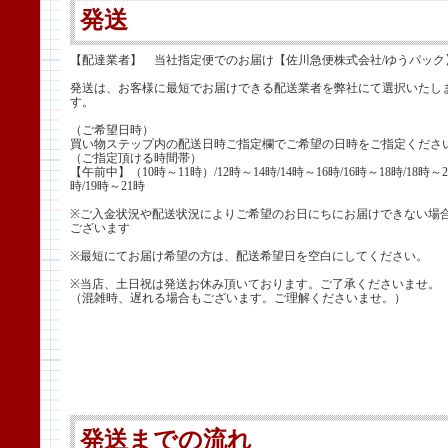
発送
【配達業者】 当社指定便でのお届け【佐川急便株式会社/ゆうパック
発送は、お客様に最短でお届けできる配送業者を弊社にて選択いたし
す。
（ご希望日時）
買い物ステップ内の配送日時ご指定欄でご希望の日時をご指定くださ
（ご指定頂ける時間帯）
【午前中】（10時～11時）/12時～14時/14時～16時/16時～18時/18時～2
時/19時～21時
※ご入金状況や配送状況によりご希望のお日にちにお届けできない場
ございます
※最短にてお届け希望の方は、配送希望日を空白にしてください。
※当店、土日祝は発送お休み頂いております。ご了承くださいませ。
（混雑時、遅れる場合もございます。ご理解くださいませ。）
発送までの流れ