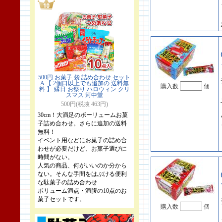
500円 お菓子 袋 詰め合わせ セット
A 【 2個口以上でも追加の 送料無
購入数
個
料 】 縁日 お祭り ハロウィン クリ
スマス 河中堂
500円(税抜 463円)
30cm！大満足のボーリュームお菓
子詰め合わせ。さらに追加の送料
無料！
イベント用などにお菓子の詰め合
わせが必要だけど、お菓子選びに
時間がない。
人気の商品、何がいいのか分から
ない。そんな手間をはぶける便利
な駄菓子の詰め合わせ
ボリューム満点・満腹の10点のお
菓子セットです。
購入数
個