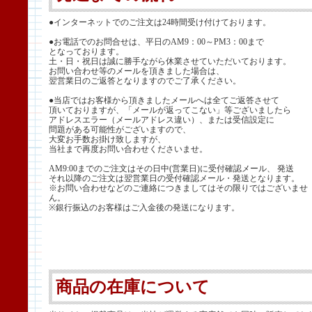
●インターネットでのご注文は24時間受け付けております。
●お電話でのお問合せは、平日のAM9：00～PM3：00まで
となっております。
土・日・祝日は誠に勝手ながら休業させていただいております。
お問い合わせ等のメールを頂きました場合は、
翌営業日のご返答となりますのでご了承ください。
●当店ではお客様から頂きましたメールへは全てご返答させて
頂いておりますが、「メールが返ってこない」等ございましたら
アドレスエラー（メールアドレス違い）、または受信設定に
問題がある可能性がございますので、
大変お手数お掛け致しますが、
当社まで再度お問い合わせくださいませ。
AM9:00までのご注文はその日中(営業日)に受付確認メール、 発送
それ以降のご注文は翌営業日の受付確認メール・発送となります。
※お問い合わせなどのご連絡につきましてはその限りではございませ
ん。
※銀行振込のお客様はご入金後の発送になります。
商品の在庫について