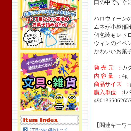
口の中ですぐ
ハロウィーン
ムネが小袋(個
個包装もレト
ウィンのイベ
かわいいお菓
発 売 元 :
カ
内 容 量 :
4g
商品サイズ :
購入単位 :
1
490136506265
【関連キーワ
2丁目ひみつ基地トップ