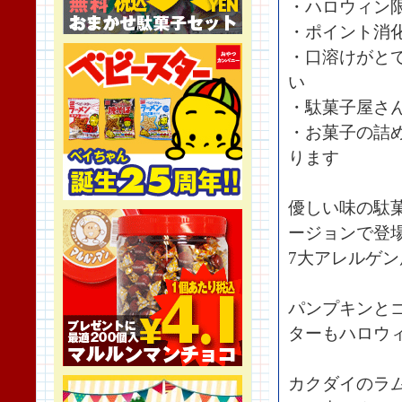
・ハロウィン
・ポイント消
・口溶けがと
い
・駄菓子屋さ
・お菓子の詰
ります
優しい味の駄
ージョンで登
7大アレルゲ
パンプキンと
ターもハロウ
カクダイのラ