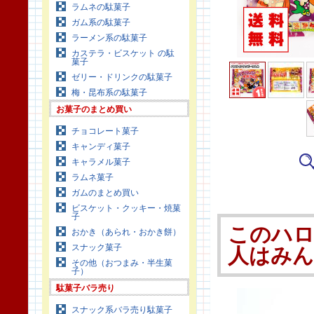
ラムネの駄菓子
ガム系の駄菓子
ラーメン系の駄菓子
カステラ・ビスケット の駄
菓子
ゼリー・ドリンクの駄菓子
梅・昆布系の駄菓子
お菓子のまとめ買い
チョコレート菓子
キャンディ菓子
キャラメル菓子
ラムネ菓子
ガムのまとめ買い
ビスケット・クッキー・焼菓
子
このハロ
おかき（あられ・おかき餅）
スナック菓子
人はみ
その他（おつまみ・半生菓
子）
駄菓子バラ売り
スナック系バラ売り駄菓子