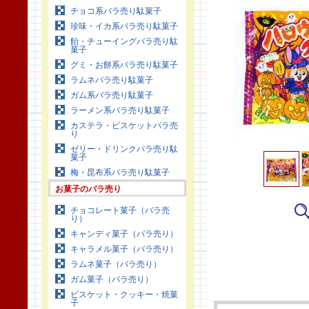
チョコ系バラ売り駄菓子
珍味・イカ系バラ売り駄菓子
飴・チューイングバラ売り駄
菓子
グミ・お餅系バラ売り駄菓子
ラムネバラ売り駄菓子
ガム系バラ売り駄菓子
ラーメン系バラ売り駄菓子
カステラ・ビスケットバラ売
り
ゼリー・ドリンクバラ売り駄
菓子
梅・昆布系バラ売り駄菓子
お菓子のバラ売り
チョコレート菓子（バラ売
り）
キャンディ菓子（バラ売り）
キャラメル菓子（バラ売り）
ラムネ菓子（バラ売り）
ガム菓子（バラ売り）
ビスケット・クッキー・焼菓
子