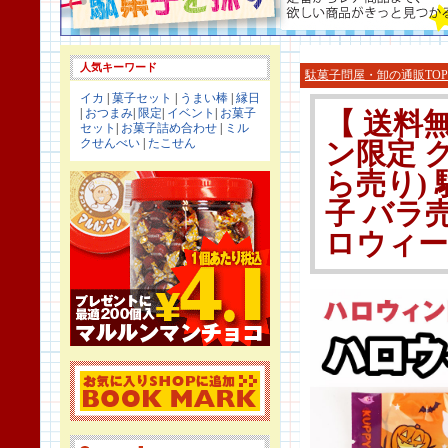
人気キーワード
駄菓子問屋・卸の通販TOP
イカ
|
菓子セット
|
うまい棒
|
縁日
|
おつまみ
|
限定
|
イベント
|
お菓子
【 送料
セット
|
お菓子詰め合わせ
|
ミル
クせんべい
|
たこせん
ン限定 
ら売り)
子 バラ
ロウィーン 