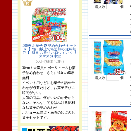
購入数
個
500円 お菓子 袋 詰め合わせ セット
A 【 2個口以上でも追加の 送料無
料 】 縁日 お祭り ハロウィン クリ
スマス 河中堂
500円(税抜 463円)
30cm！大満足のボーリュームお菓
子詰め合わせ。さらに追加の送料
無料！
購入数
個
イベント用などにお菓子の詰め合
わせが必要だけど、お菓子選びに
時間がない。
人気の商品、何がいいのか分から
ない。そんな手間をはぶける便利
な駄菓子の詰め合わせ
ボリューム満点・満腹の10点のお
菓子セットです。