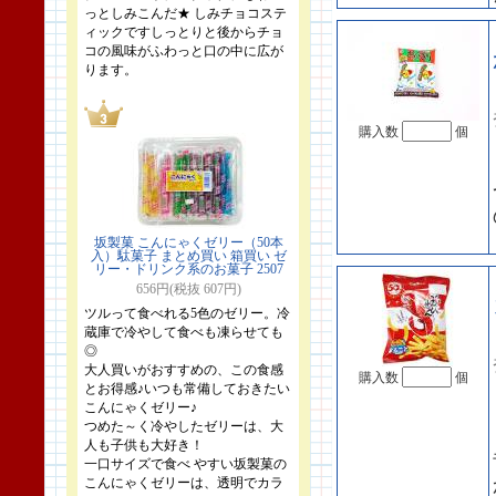
っとしみこんだ★ しみチョコステ
ィックですしっとりと後からチョ
コの風味がふわっと口の中に広が
ります。
購入数
個
坂製菓 こんにゃくゼリー（50本
入）駄菓子 まとめ買い 箱買い ゼ
リー・ドリンク系のお菓子 2507
656円(税抜 607円)
ツルって食べれる5色のゼリー。冷
蔵庫で冷やして食べも凍らせても
◎
大人買いがおすすめの、この食感
購入数
個
とお得感♪いつも常備しておきたい
こんにゃくゼリー♪
つめた～く冷やしたゼリーは、大
人も子供も大好き！
一口サイズで食べ やすい坂製菓の
こんにゃくゼリーは、透明でカラ