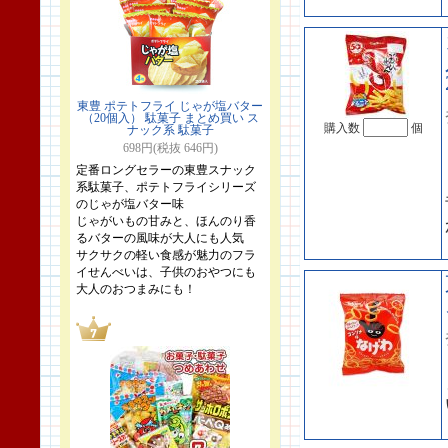
東豊 ポテトフライ じゃが塩バター
（20個入） 駄菓子 まとめ買い ス
購入数
個
ナック系 駄菓子
698円(税抜 646円)
定番ロングセラーの東豊スナック
系駄菓子、ポテトフライシリーズ
のじゃが塩バター味
じゃがいもの甘みと、ほんのり香
るバターの風味が大人にも人気
サクサクの軽い食感が魅力のフラ
イせんべいは、子供のおやつにも
大人のおつまみにも！