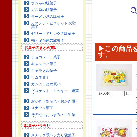
ラムネの駄菓子
ガム系の駄菓子
ラーメン系の駄菓子
カステラ・ビスケット の駄
菓子
ゼリー・ドリンクの駄菓子
梅・昆布系の駄菓子
▶この商品
お菓子のまとめ買い
す。
チョコレート菓子
キャンディ菓子
キャラメル菓子
ラムネ菓子
ガムのまとめ買い
ビスケット・クッキー・焼菓
購入数
個
子
おかき（あられ・おかき餅）
スナック菓子
その他（おつまみ・半生菓
子）
駄菓子バラ売り
スナック系バラ売り駄菓子