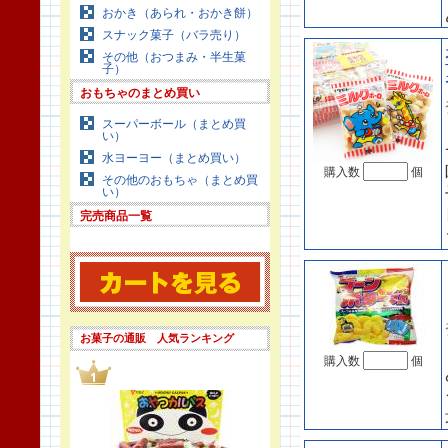
おかき（あられ・おかき餅）
スナック菓子（バラ売り）
その他（おつまみ・半生菓
子）
おもちゃのまとめ買い
スーパーボール（まとめ買
い）
水ヨーヨー（まとめ買い）
購入数
個
その他のおもちゃ（まとめ買
い）
完売商品一覧
お菓子の通販 人気ランキング
購入数
個