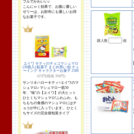
フルでかわいい♪
こんにゃく効果で、お腹に優しい
ゼリーは、お財布にも優しいお得
なお菓子です。
購入数
個
エイワ キティのチョコマシュマロ
(30袋入) 駄菓子 まとめ買い 飴 チュ
ーイング キャラクターお菓子 2506
425円(税抜 394円)
サンリオハローキティ×エイワのマ
シュマロ♪ マシュマロ一筋50
年、"味"の【エイワ】の大ヒット
ひとくちマシュマロ!ふわふわ、も
ちもちの食感のマシュマロにはチ
ョコが中に入っています。 ひとく
ちサイズの完全個包装タイプ