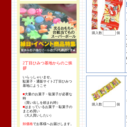
購入数
個
2丁目ひみつ基地からのご挨
拶
いらっしゃいませ。
駄菓子・通販サイト2丁目ひみつ
基地にようこそ
■
大量のお菓子・駄菓子が必要な
時
（買い出しを頼まれ時）
購入数
個
■
はまっているお菓子・駄菓子の
まとめ買い
（大人買いしたい）
卸価格
でお客様へお届けします。