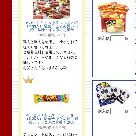
ヤガイ ひとくち おやつ カルパス
（50個入） 駄菓子 まとめ買い 箱
買い 珍味・イカ系のお菓子
540円(税抜 500円)
購入数
個
鶏肉と豚肉を使用し、小さなお子
様でも食べられます。
合成着色料も使用していません。
子どもがうらやましくなる程の美
味しさです♪
お父さんのおつまみにも◎
購入数
個
ギンビス 1本しみコーン チョコ
（15本入） 駄菓子 まとめ買い 箱
買い チョコ系のお菓子 2603
698円(税抜 646円)
チョコレートにスナックにじわ～