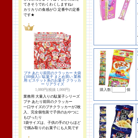
てきそうでわくわくしますね♪
カリカリの食感が◎ 定番中の定番
です★
プチ あたり前田のクラッカー 大袋
(100個入) / 駄菓子 まとめ買い 業務
用 ビスケット系のお菓子 クラッカ
ー リアライズ
1,080円(税抜 1,000円)
購入数
個
業務用 大量入りの駄菓子シリーズ
プチ あたり前田のクラッカー
一口サイズのプチクラッカーが2枚
入、完全個包装で子供のおやつに
もぴったり
1袋サイズは、子供の手のひらほど
で掴み取りのお菓子にも人気です