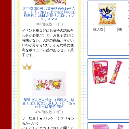
河中堂 200円 お菓子詰め合わせ A
セット【 2個口以上でも追加の 送
料無料 】縁日 お祭り ハロウィン
クリスマス
200円(税抜 185円)
購入数
個
イベント用などにお菓子の詰め合
わせが必要だけど、お菓子選びに
時間がない。人気の商品、何がい
いのか分からない。そんな時に便
利なボリューム感のあるセット菓
子です。
菓道 どんどん焼き （15個入） 駄
菓子 まとめ買い おせんべい・あら
れ系の駄菓子 2506
424円(税抜 393円)
ザ・駄菓子★ パッケージデザイン
もかわいく
どんどんとまつりばやしが聞こえ