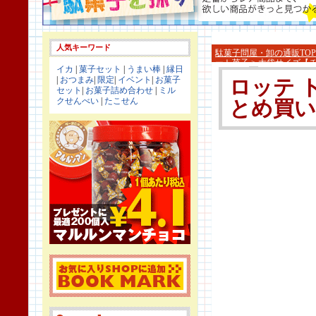
人気キーワード
駄菓子問屋・卸の通販TOP
ート菓子
>
大袋サイズ【
イカ
|
菓子セット
|
うまい棒
|
縁日
|
おつまみ
|
限定
|
イベント
|
お菓子
ロッテ ト
セット
|
お菓子詰め合わせ
|
ミル
クせんべい
|
たこせん
とめ買い