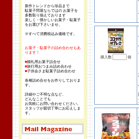
新作トレンドから珍品まで
駄菓子問屋ならではの お菓子を
多数取り揃えております
楽しく・懐かしいお菓子・駄菓子
をお選び下さいませ。
※すべて消費税込み価格です。
お菓子・駄菓子の詰め合わせもあ
ります！
購入数
個
■
婚礼用お菓子詰合せ
■
旅行用おつまみ詰め合わせ
■
子供会さま駄菓子詰め合わせ
各種詰め合せをお作りしておりま
す。
詳細やご不明な点など、
どんなことでも
お気軽にお問い合わせください。
スタッフが親切丁寧にお応えしま
す。