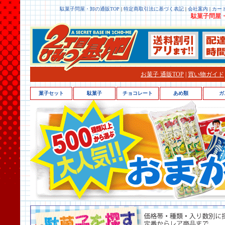
駄菓子問屋・卸の通販TOP
|
特定商取引法に基づく表記
|
会社案内
|
カー
駄菓子問屋・
お菓子 通販TOP
|
買い物ガイド