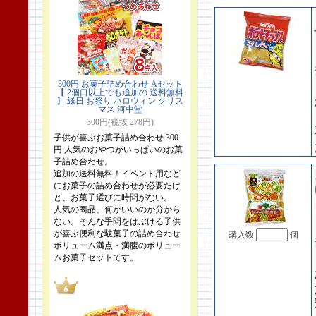
300円 お菓子詰め合わせ Aセット
【 2個口以上でも追加の 送料無料
】 縁日 お祭り ハロウィン クリス
マス 河中堂
300円(税抜 278円)
子供が喜ぶお菓子詰め合わせ 300
円 人気のおやつがいっぱいのお菓
子詰め合わせ。
追加の送料無料！イベント用など
にお菓子の詰め合わせが必要だけ
ど、お菓子選びに時間がない。
人気の商品、何がいいのか分から
ない。そんな手間をはぶける子供
が喜ぶ便利な駄菓子の詰め合わせ
購入数
個
ボリューム満点・満腹のボリュー
ムお菓子セットです。