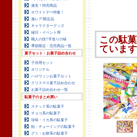
激安！特売商品
ホワイトデー特集！
激レア/限定品
キャラクターグッズ
縁日・イベント用
この駄菓
職人の技!!手造りの味
季節限定・完売商品一覧
ていま
菓子セット・お菓子詰め合わせ
子供用セット
オリジナル
ハロウィンお菓子セット
クリスマス菓子詰め合わせ
お菓子詰め合わせ一覧
駄菓子のまとめ買い
スナック系の駄菓子
チョコ系の駄菓子
珍味・イカ系の駄菓子
飴・チューイングの駄菓子
グミ・お餅系の駄菓子