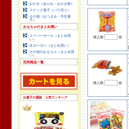
おかき（あられ・おかき餅）
スナック菓子（バラ売り）
その他（おつまみ・半生菓
子）
おもちゃのまとめ買い
スーパーボール（まとめ買
購入数
個
い）
水ヨーヨー（まとめ買い）
その他のおもちゃ（まとめ買
い）
完売商品一覧
購入数
個
お菓子の通販 人気ランキング