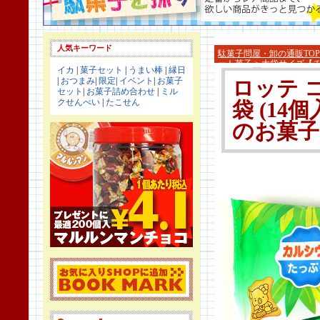
人気キーワード
駄菓子問屋・卸の通販TOP
ート菓子
>
大袋サイズ【
イカ
|
菓子セット
|
うまい棒
|
縁日
|
おつまみ
|
限定
|
イベント
|
お菓子
ロッテ 
セット
|
お菓子詰め合わせ
|
ミル
クせんべい
|
たこせん
袋 (14
のお菓子 