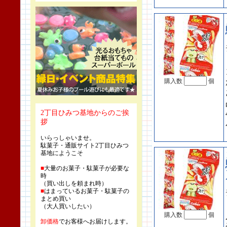
購入数
個
2丁目ひみつ基地からのご挨
拶
いらっしゃいませ。
駄菓子・通販サイト2丁目ひみつ
基地にようこそ
■
大量のお菓子・駄菓子が必要な
時
（買い出しを頼まれ時）
■
はまっているお菓子・駄菓子の
まとめ買い
（大人買いしたい）
購入数
個
卸価格
でお客様へお届けします。