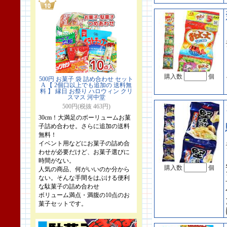
購入数
個
500円 お菓子 袋 詰め合わせ セット
A 【 2個口以上でも追加の 送料無
料 】 縁日 お祭り ハロウィン クリ
スマス 河中堂
500円(税抜 463円)
30cm！大満足のボーリュームお菓
子詰め合わせ。さらに追加の送料
無料！
イベント用などにお菓子の詰め合
わせが必要だけど、お菓子選びに
時間がない。
購入数
個
人気の商品、何がいいのか分から
ない。そんな手間をはぶける便利
な駄菓子の詰め合わせ
ボリューム満点・満腹の10点のお
菓子セットです。