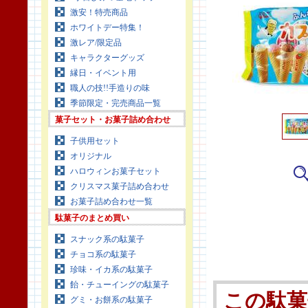
激安！特売商品
ホワイトデー特集！
激レア/限定品
キャラクターグッズ
縁日・イベント用
職人の技!!手造りの味
季節限定・完売商品一覧
菓子セット・お菓子詰め合わせ
子供用セット
オリジナル
ハロウィンお菓子セット
クリスマス菓子詰め合わせ
お菓子詰め合わせ一覧
駄菓子のまとめ買い
スナック系の駄菓子
チョコ系の駄菓子
珍味・イカ系の駄菓子
飴・チューイングの駄菓子
この駄菓
グミ・お餅系の駄菓子