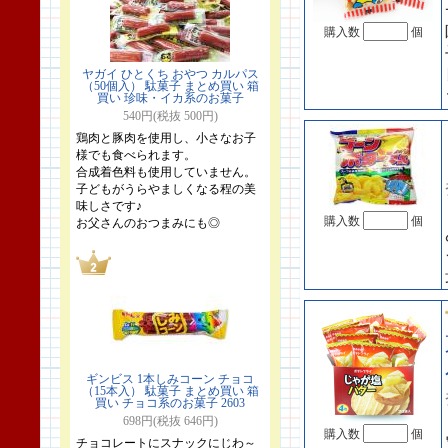
購入数
個
ヤガイ ひとくち おやつ カルパス
（50個入） 駄菓子 まとめ買い 箱
買い 珍味・イカ系のお菓子
540円(税抜 500円)
鶏肉と豚肉を使用し、小さなお子
様でも食べられます。
合成着色料も使用していません。
子どもがうらやましくなる程の美
味しさです♪
購入数
個
お父さんのおつまみにも◎
ギンビス 1本しみコーン チョコ
（15本入） 駄菓子 まとめ買い 箱
買い チョコ系のお菓子 2603
698円(税抜 646円)
購入数
個
チョコレートにスナックにじわ～