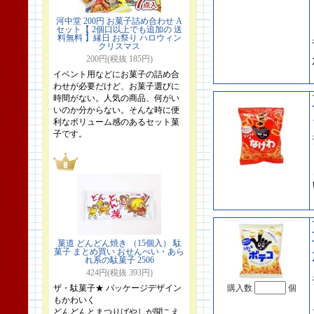
河中堂 200円 お菓子詰め合わせ A
セット【 2個口以上でも追加の 送
料無料 】縁日 お祭り ハロウィン
クリスマス
200円(税抜 185円)
イベント用などにお菓子の詰め合
わせが必要だけど、お菓子選びに
時間がない。人気の商品、何がい
いのか分からない。そんな時に便
利なボリューム感のあるセット菓
子です。
菓道 どんどん焼き （15個入） 駄
菓子 まとめ買い おせんべい・あら
れ系の駄菓子 2506
424円(税抜 393円)
ザ・駄菓子★ パッケージデザイン
購入数
個
もかわいく
どんどんとまつりばやしが聞こえ