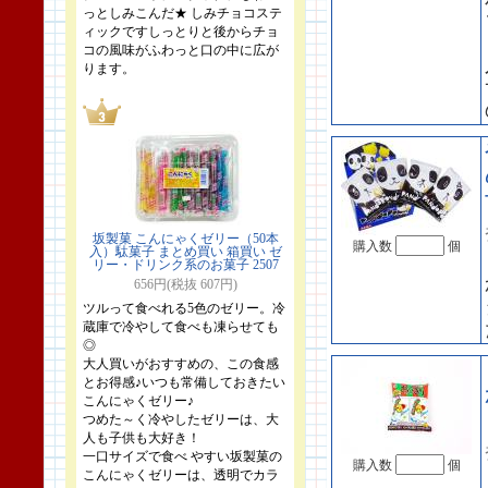
っとしみこんだ★ しみチョコステ
ィックですしっとりと後からチョ
コの風味がふわっと口の中に広が
ります。
坂製菓 こんにゃくゼリー（50本
購入数
個
入）駄菓子 まとめ買い 箱買い ゼ
リー・ドリンク系のお菓子 2507
656円(税抜 607円)
ツルって食べれる5色のゼリー。冷
蔵庫で冷やして食べも凍らせても
◎
大人買いがおすすめの、この食感
とお得感♪いつも常備しておきたい
こんにゃくゼリー♪
つめた～く冷やしたゼリーは、大
人も子供も大好き！
一口サイズで食べ やすい坂製菓の
購入数
個
こんにゃくゼリーは、透明でカラ