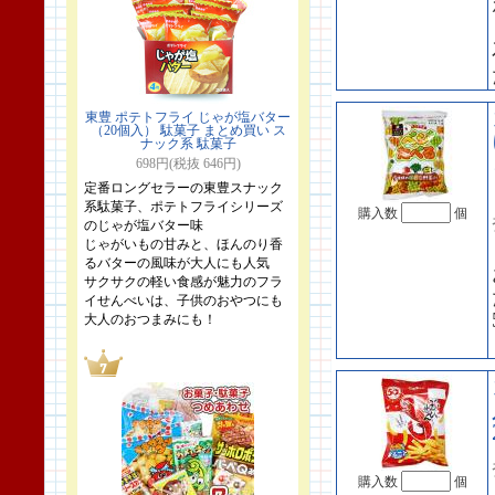
東豊 ポテトフライ じゃが塩バター
（20個入） 駄菓子 まとめ買い ス
ナック系 駄菓子
698円(税抜 646円)
定番ロングセラーの東豊スナック
系駄菓子、ポテトフライシリーズ
購入数
個
のじゃが塩バター味
じゃがいもの甘みと、ほんのり香
るバターの風味が大人にも人気
サクサクの軽い食感が魅力のフラ
イせんべいは、子供のおやつにも
大人のおつまみにも！
購入数
個