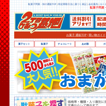
駄菓子問屋・卸の通販TOP
|
特定商取引法に基づく表記
|
会社案内
|
カー
駄菓子問屋・
お菓子 通販TOP
|
買い物ガイド