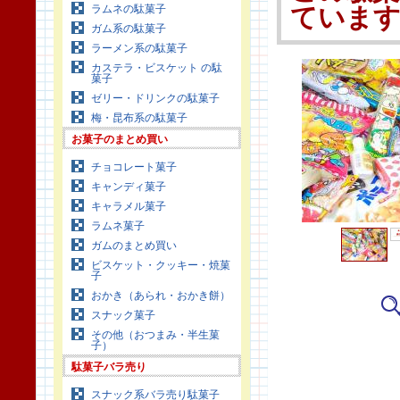
ラムネの駄菓子
ていま
ガム系の駄菓子
ラーメン系の駄菓子
カステラ・ビスケット の駄
菓子
ゼリー・ドリンクの駄菓子
梅・昆布系の駄菓子
お菓子のまとめ買い
チョコレート菓子
キャンディ菓子
キャラメル菓子
ラムネ菓子
ガムのまとめ買い
ビスケット・クッキー・焼菓
子
おかき（あられ・おかき餅）
スナック菓子
その他（おつまみ・半生菓
子）
駄菓子バラ売り
スナック系バラ売り駄菓子