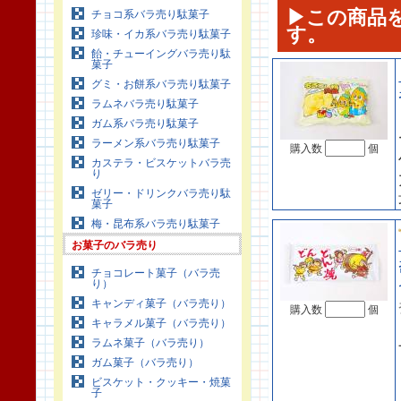
▶この商品
チョコ系バラ売り駄菓子
す。
珍味・イカ系バラ売り駄菓子
飴・チューイングバラ売り駄
菓子
グミ・お餅系バラ売り駄菓子
ラムネバラ売り駄菓子
ガム系バラ売り駄菓子
ラーメン系バラ売り駄菓子
購入数
個
カステラ・ビスケットバラ売
り
ゼリー・ドリンクバラ売り駄
菓子
梅・昆布系バラ売り駄菓子
お菓子のバラ売り
チョコレート菓子（バラ売
り）
キャンディ菓子（バラ売り）
購入数
個
キャラメル菓子（バラ売り）
ラムネ菓子（バラ売り）
ガム菓子（バラ売り）
ビスケット・クッキー・焼菓
子