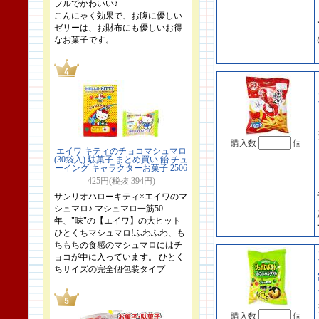
フルでかわいい♪
こんにゃく効果で、お腹に優しい
ゼリーは、お財布にも優しいお得
なお菓子です。
購入数
個
エイワ キティのチョコマシュマロ
(30袋入) 駄菓子 まとめ買い 飴 チュ
ーイング キャラクターお菓子 2506
425円(税抜 394円)
サンリオハローキティ×エイワのマ
シュマロ♪ マシュマロ一筋50
年、"味"の【エイワ】の大ヒット
ひとくちマシュマロ!ふわふわ、も
ちもちの食感のマシュマロにはチ
ョコが中に入っています。 ひとく
ちサイズの完全個包装タイプ
購入数
個