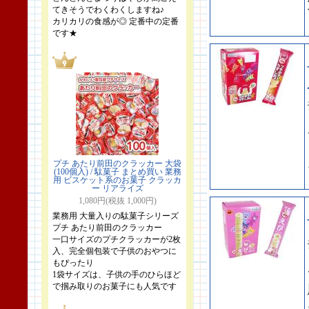
てきそうでわくわくしますね♪
カリカリの食感が◎ 定番中の定番
です★
プチ あたり前田のクラッカー 大袋
(100個入) / 駄菓子 まとめ買い 業務
用 ビスケット系のお菓子 クラッカ
ー リアライズ
1,080円(税抜 1,000円)
業務用 大量入りの駄菓子シリーズ
プチ あたり前田のクラッカー
一口サイズのプチクラッカーが2枚
入、完全個包装で子供のおやつに
もぴったり
1袋サイズは、子供の手のひらほど
で掴み取りのお菓子にも人気です