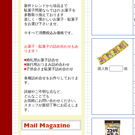
新作トレンドから珍品まで
駄菓子問屋ならではの お菓子を
多数取り揃えております
楽しく・懐かしいお菓子・駄菓子
をお選び下さいませ。
※すべて消費税込み価格です。
お菓子・駄菓子の詰め合わせもあ
ります！
■
婚礼用お菓子詰合せ
■
旅行用おつまみ詰め合わせ
購入数
個
■
子供会さま駄菓子詰め合わせ
各種詰め合せをお作りしておりま
す。
詳細やご不明な点など、
どんなことでも
お気軽にお問い合わせください。
スタッフが親切丁寧にお応えしま
す。