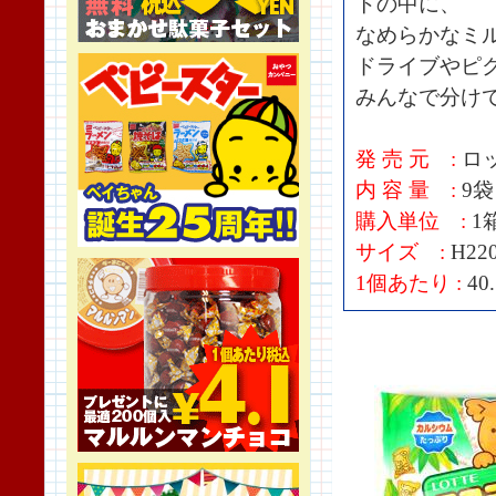
トの中に、
なめらかなミ
ドライブやピ
みんなで分け
発 売 元 :
ロ
内 容 量 :
9袋
購入単位 :
1
サイズ :
H22
1個あたり :
40