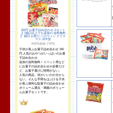
300円 お菓子詰め合わせ Aセット
【 2個口以上でも追加の 送料無料
】 縁日 お祭り ハロウィン クリス
マス 河中堂
300円(税抜 278円)
子供が喜ぶお菓子詰め合わせ 300
円 人気のおやつがいっぱいのお菓
子詰め合わせ。
追加の送料無料！イベント用など
にお菓子の詰め合わせが必要だけ
ど、お菓子選びに時間がない。
人気の商品、何がいいのか分から
ない。そんな手間をはぶける子供
が喜ぶ便利な駄菓子の詰め合わせ
ボリューム満点・満腹のボリュー
ムお菓子セットです。