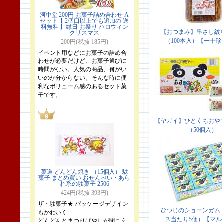
河中堂 200円 お菓子詰め合わせ A
セット【 2個口以上でも追加の 送
料無料 】縁日 お祭り ハロウィン
クリスマス
200円(税抜 185円)
イベント用などにお菓子の詰め合
わせが必要だけど、お菓子選びに
時間がない。人気の商品、何がい
いのか分からない。そんな時に便
利なボリューム感のあるセット菓
子です。
菓道 どんどん焼き （15個入） 駄
菓子 まとめ買い おせんべい・あら
れ系の駄菓子 2506
424円(税抜 393円)
ザ・駄菓子★ パッケージデザイン
もかわいく
どんどんとまつりばやしが聞こえ