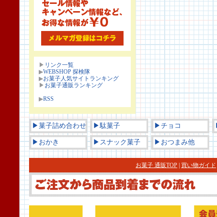
▶
リンク一覧
▶
WEBSHOP 探検隊
▶
お菓子人気サイトランキング
▶
お菓子通販ランキング
▶
RSS
▶菓子詰め合わせ
▶駄菓子
▶チョコ
▶おかき
▶スナック菓子
▶おつまみ他
お菓子 通販TOP
|
買い物ガイド