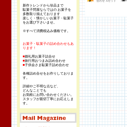
新作トレンドから珍品まで
駄菓子問屋ならではの お菓子を
多数取り揃えております
楽しく・懐かしいお菓子・駄菓子
をお選び下さいませ。
※すべて消費税込み価格です。
お菓子・駄菓子の詰め合わせもあ
ります！
■
婚礼用お菓子詰合せ
■
旅行用おつまみ詰め合わせ
■
子供会さま駄菓子詰め合わせ
各種詰め合せをお作りしておりま
す。
詳細やご不明な点など、
どんなことでも
お気軽にお問い合わせください。
スタッフが親切丁寧にお応えしま
す。