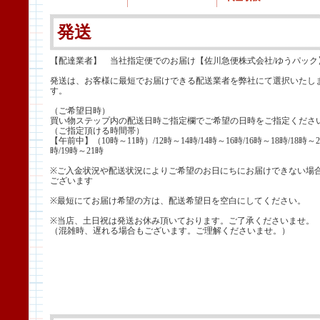
発送
【配達業者】 当社指定便でのお届け【佐川急便株式会社/ゆうパック
発送は、お客様に最短でお届けできる配送業者を弊社にて選択いたし
す。
（ご希望日時）
買い物ステップ内の配送日時ご指定欄でご希望の日時をご指定くださ
（ご指定頂ける時間帯）
【午前中】（10時～11時）/12時～14時/14時～16時/16時～18時/18時～2
時/19時～21時
※ご入金状況や配送状況によりご希望のお日にちにお届けできない場
ございます
※最短にてお届け希望の方は、配送希望日を空白にしてください。
※当店、土日祝は発送お休み頂いております。ご了承くださいませ。
（混雑時、遅れる場合もございます。ご理解くださいませ。）