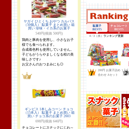
ヤガイ ひとくち おやつ カルパス
（50個入） 駄菓子 まとめ買い 箱
買い 珍味・イカ系のお菓子
540円(税抜 500円)
鶏肉と豚肉を使用し、小さなお子
様でも食べられます。
合成着色料も使用していません。
子どもがうらやましくなる程の美
味しさです♪
お父さんのおつまみにも◎
ギンビス 1本しみコーン チョコ
（15本入） 駄菓子 まとめ買い 箱
買い チョコ系のお菓子 2603
698円(税抜 646円)
チョコレートにスナックにじわ～