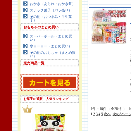
おかき（あられ・おかき餅）
スナック菓子（バラ売り）
その他（おつまみ・半生菓
子）
おもちゃのまとめ買い
スーパーボール（まとめ買
い）
水ヨーヨー（まとめ買い）
その他のおもちゃ（まとめ買
い）
完売商品一覧
お菓子の通販 人気ランキング
1件～10件 （全284件） 1
1
2
3
4
5
次へ
次の5ペー