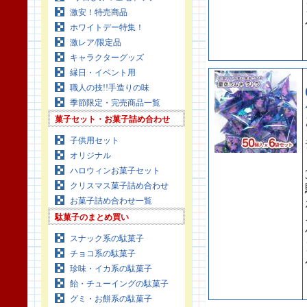
激安！特売商品
ホワイトデー特集！
激レア/限定品
キャラクターグッズ
縁日・イベント用
職人の技!!手造りの味
季節限定・完売商品一覧
菓子セット・お菓子詰め合わせ
子供用セット
オリジナル
ハロウィンお菓子セット
クリスマス菓子詰め合わせ
お菓子詰め合わせ一覧
駄菓子のまとめ買い
スナック系の駄菓子
チョコ系の駄菓子
珍味・イカ系の駄菓子
飴・チューイングの駄菓子
グミ・お餅系の駄菓子