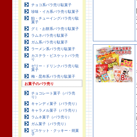
チョコ系バラ売り駄菓子
珍味・イカ系バラ売り駄菓子
飴・チューイングバラ売り駄
菓子
グミ・お餅系バラ売り駄菓子
ラムネバラ売り駄菓子
ガム系バラ売り駄菓子
ラーメン系バラ売り駄菓子
カステラ・ビスケットバラ売
り
ゼリー・ドリンクバラ売り駄
菓子
梅・昆布系バラ売り駄菓子
お菓子のバラ売り
チョコレート菓子（バラ売
り）
キャンディ菓子（バラ売り）
キャラメル菓子（バラ売り）
ラムネ菓子（バラ売り）
ガム菓子（バラ売り）
ビスケット・クッキー・焼菓
子