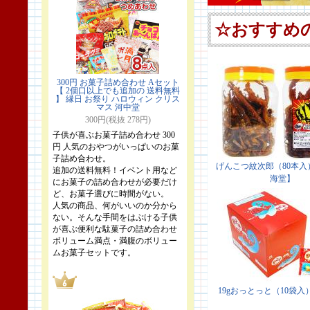
300円 お菓子詰め合わせ Aセット
【 2個口以上でも追加の 送料無料
】 縁日 お祭り ハロウィン クリス
マス 河中堂
300円(税抜 278円)
子供が喜ぶお菓子詰め合わせ 300
円 人気のおやつがいっぱいのお菓
子詰め合わせ。
追加の送料無料！イベント用など
にお菓子の詰め合わせが必要だけ
ど、お菓子選びに時間がない。
人気の商品、何がいいのか分から
ない。そんな手間をはぶける子供
が喜ぶ便利な駄菓子の詰め合わせ
ボリューム満点・満腹のボリュー
ムお菓子セットです。