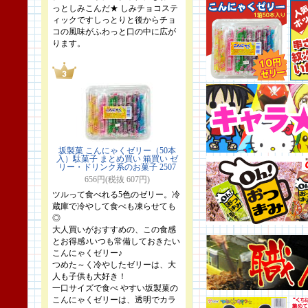
っとしみこんだ★ しみチョコステ
ィックですしっとりと後からチョ
コの風味がふわっと口の中に広が
ります。
坂製菓 こんにゃくゼリー（50本
入）駄菓子 まとめ買い 箱買い ゼ
リー・ドリンク系のお菓子 2507
656円(税抜 607円)
ツルって食べれる5色のゼリー。冷
蔵庫で冷やして食べも凍らせても
◎
大人買いがおすすめの、この食感
とお得感♪いつも常備しておきたい
こんにゃくゼリー♪
つめた～く冷やしたゼリーは、大
人も子供も大好き！
一口サイズで食べ やすい坂製菓の
こんにゃくゼリーは、透明でカラ