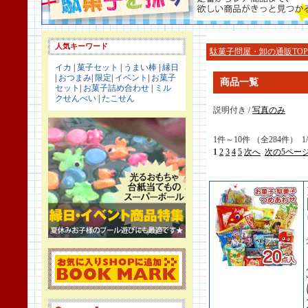
人気キーワード
駄菓子問屋・卸の通販TOP
イカ
|
菓子セット
|
うまい棒
|
縁日
|
おつまみ
|
限定
|
イベント
|
お菓子
商品一覧
セット
|
お菓子詰め合わせ
|
ミル
クせんべい
|
たこせん
説明付き /
写真のみ
1件～10件 （全284件） 1
1
2
3
4
5
次へ
次の5ペー