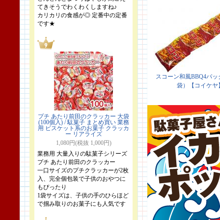
てきそうでわくわくしますね♪
カリカリの食感が◎ 定番中の定番
です★
プチ あたり前田のクラッカー 大袋
(100個入) / 駄菓子 まとめ買い 業務
用 ビスケット系のお菓子 クラッカ
ー リアライズ
1,080円(税抜 1,000円)
業務用 大量入りの駄菓子シリーズ
プチ あたり前田のクラッカー
一口サイズのプチクラッカーが2枚
入、完全個包装で子供のおやつに
もぴったり
1袋サイズは、子供の手のひらほど
で掴み取りのお菓子にも人気です