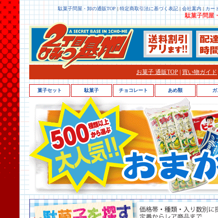
駄菓子問屋・卸の通販TOP
|
特定商取引法に基づく表記
|
会社案内
|
カー
駄菓子問屋・
お菓子 通販TOP
|
買い物ガイド