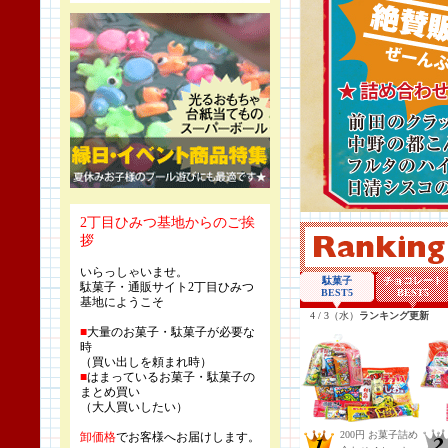
2丁目ひみつ基地からのご挨
拶
いらっしゃいませ。
駄菓子・通販サイト2丁目ひみつ
基地にようこそ
■
大量のお菓子・駄菓子が必要な
時
（買い出しを頼まれ時）
■
はまっているお菓子・駄菓子の
まとめ買い
（大人買いしたい）
卸価格
でお客様へお届けします。