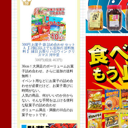
500円 お菓子 袋 詰め合わせ セット
A 【 2個口以上でも追加の 送料無
料 】 縁日 お祭り ハロウィン クリ
スマス 河中堂
500円(税抜 463円)
30cm！大満足のボーリュームお菓
子詰め合わせ。さらに追加の送料
無料！
イベント用などにお菓子の詰め合
わせが必要だけど、お菓子選びに
時間がない。
人気の商品、何がいいのか分から
ない。そんな手間をはぶける便利
な駄菓子の詰め合わせ
ボリューム満点・満腹の10点のお
菓子セットです。