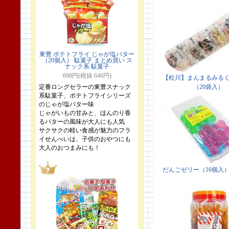
東豊 ポテトフライ じゃが塩バター
（20個入） 駄菓子 まとめ買い ス
ナック系 駄菓子
698円(税抜 646円)
定番ロングセラーの東豊スナック
系駄菓子、ポテトフライシリーズ
のじゃが塩バター味
じゃがいもの甘みと、ほんのり香
るバターの風味が大人にも人気
サクサクの軽い食感が魅力のフラ
イせんべいは、子供のおやつにも
大人のおつまみにも！