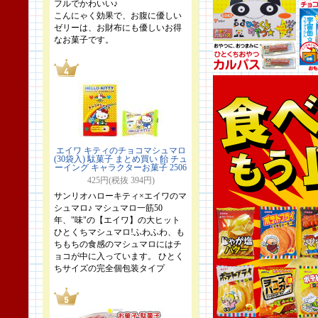
フルでかわいい♪
こんにゃく効果で、お腹に優しい
ゼリーは、お財布にも優しいお得
なお菓子です。
エイワ キティのチョコマシュマロ
(30袋入) 駄菓子 まとめ買い 飴 チュ
ーイング キャラクターお菓子 2506
425円(税抜 394円)
サンリオハローキティ×エイワのマ
シュマロ♪ マシュマロ一筋50
年、"味"の【エイワ】の大ヒット
ひとくちマシュマロ!ふわふわ、も
ちもちの食感のマシュマロにはチ
ョコが中に入っています。 ひとく
ちサイズの完全個包装タイプ