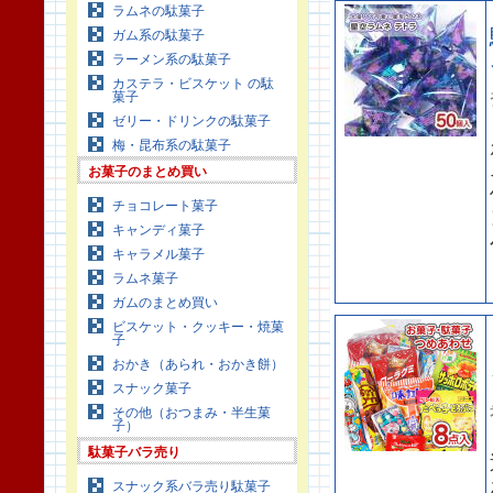
ラムネの駄菓子
ガム系の駄菓子
ラーメン系の駄菓子
カステラ・ビスケット の駄
菓子
ゼリー・ドリンクの駄菓子
梅・昆布系の駄菓子
お菓子のまとめ買い
チョコレート菓子
キャンディ菓子
キャラメル菓子
ラムネ菓子
ガムのまとめ買い
ビスケット・クッキー・焼菓
子
おかき（あられ・おかき餅）
スナック菓子
その他（おつまみ・半生菓
子）
駄菓子バラ売り
スナック系バラ売り駄菓子