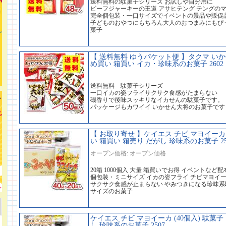
送料無料の駄菓子シリーズ お試しや自分用に
ビーフジャーキーの王道 アサヒテング テングの
完全個包装・一口サイズでイベントの景品や販促
子どものおやつにもちろん大人のおつまみにもぴ
菓子
【 送料無料 ゆうパケット便 】タクマ いかせ
め買い 箱買い イカ・珍味系のお菓子 2602
送料無料 駄菓子シリーズ
一口イカの姿フライサクサク食感がたまらない
磯香りで後味スッキリなイカせんの駄菓子です。
パッケージもカワイイ いかせん大将のお菓子です
【 お取り寄せ 】ケイエス チビ マヨイーカ (
い 箱買い 箱売り だがし 珍味系のお菓子 25
オープン価格: オープン価格
20箱 1000個入 大量 箱買いでお得 イベントな
個包装・ミニサイズ イカの姿フライ チビマヨイ
サクサク食感が止まらない やみつきになる珍味系
サイズのお菓子
ケイエス チビ マヨイーカ (40個入) 駄菓
し 珍味系のお菓子 2507