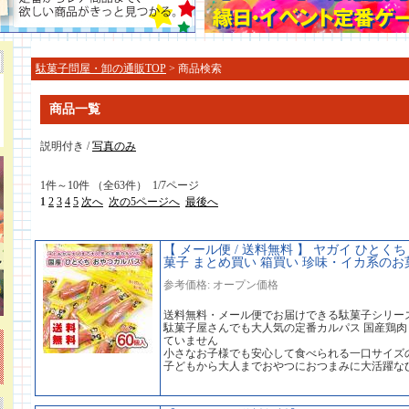
駄菓子問屋・卸の通販TOP
> 商品検索
商品一覧
説明付き /
写真のみ
1件～10件 （全63件） 1/7ページ
1
2
3
4
5
次へ
次の5ページへ
最後へ
【 メール便 / 送料無料 】 ヤガイ ひとくち 
菓子 まとめ買い 箱買い 珍味・イカ系のお菓子
参考価格: オープン価格
送料無料・メール便でお届けできる駄菓子シリー
駄菓子屋さんでも大人気の定番カルパス 国産鶏
ていません
小さなお子様でも安心して食べられる一口サイズ
子どもから大人までおやつにおつまみに大活躍な