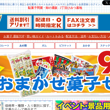
商取引法に基づく表記
|
会社案内
|
カートをみる
|
メルマガ
|
お問合せ
|
会員登録
|
ログイン
|
駄菓子問屋・卸の通販 - 2丁目ひみつ基地
お菓子 通販TOP
|
買い物ガイド
|
カートをみる
|
配送方法・送料
|
お支払い方法
|