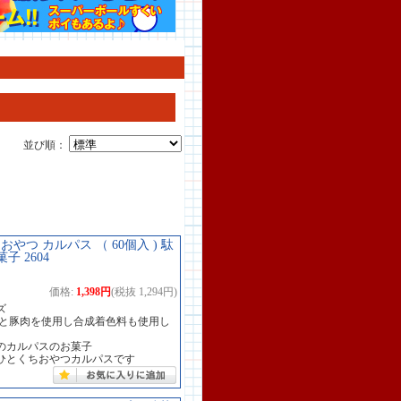
並び順：
おやつ カルパス （ 60個入 ) 駄
 2604
価格:
1,398円
(税抜 1,294円)
ズ
肉と豚肉を使用し合成着色料も使用し
のカルパスのお菓子
ひとくちおやつカルパスです