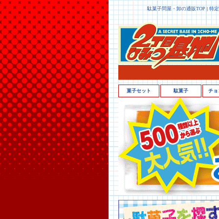
駄菓子問屋・卸の通販TOP
|
特定