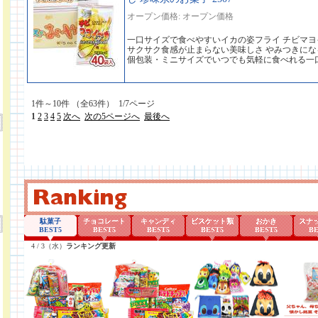
オープン価格: オープン価格
一口サイズで食べやすいイカの姿フライ チビマヨ
サクサク食感が止まらない美味しさ やみつきに
個包装・ミニサイズでいつでも気軽に食べれる一
1件～10件 （全63件） 1/7ページ
1
2
3
4
5
次へ
次の5ページへ
最後へ