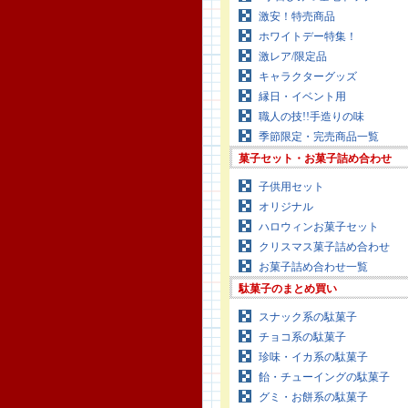
激安！特売商品
ホワイトデー特集！
激レア/限定品
キャラクターグッズ
縁日・イベント用
職人の技!!手造りの味
季節限定・完売商品一覧
菓子セット・お菓子詰め合わせ
子供用セット
オリジナル
ハロウィンお菓子セット
クリスマス菓子詰め合わせ
お菓子詰め合わせ一覧
駄菓子のまとめ買い
スナック系の駄菓子
チョコ系の駄菓子
珍味・イカ系の駄菓子
飴・チューイングの駄菓子
グミ・お餅系の駄菓子