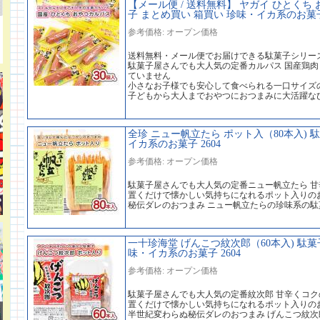
【メール便 / 送料無料】 ヤガイ ひとくち 
子 まとめ買い 箱買い 珍味・イカ系のお菓子 
参考価格: オープン価格
送料無料・メール便でお届けできる駄菓子シリー
駄菓子屋さんでも大人気の定番カルパス 国産鶏
ていません
小さなお子様でも安心して食べられる一口サイズ
子どもから大人までおやつにおつまみに大活躍な
全珍 ニュー帆立たら ポット入（80本入) 
イカ系のお菓子 2604
参考価格: オープン価格
駄菓子屋さんでも大人気の定番ニュー帆立たら 
置くだけで懐かしい気持ちになれるポット入りの
秘伝ダレのおつまみ ニュー帆立たらの珍味系の駄
一十珍海堂 げんこつ紋次郎（60本入) 駄菓
味・イカ系のお菓子 2604
参考価格: オープン価格
駄菓子屋さんでも大人気の定番紋次郎 甘辛くコ
置くだけで懐かしい気持ちになれるポット入りの
半世紀変わらぬ秘伝ダレのおつまみ げんこつ紋次