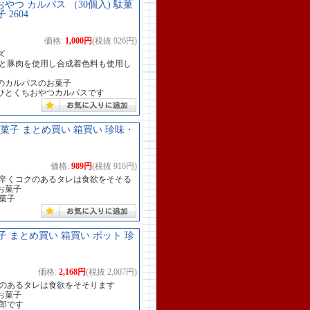
おやつ カルパス （30個入) 駄菓
2604
価格:
1,000円
(税抜 926円)
ズ
肉と豚肉を使用し合成着色料も使用し
のカルパスのお菓子
ひとくちおやつカルパスです
駄菓子 まとめ買い 箱買い 珍味・
価格:
989円
(税抜 916円)
甘辛くコクのあるタレは食欲をそそる
お菓子
菓子
子 まとめ買い 箱買い ポット 珍
価格:
2,168円
(税抜 2,007円)
クのあるタレは食欲をそそります
お菓子
郎です