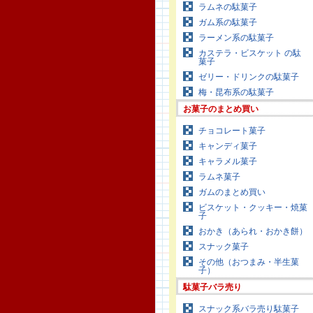
ラムネの駄菓子
ガム系の駄菓子
ラーメン系の駄菓子
カステラ・ビスケット の駄
菓子
ゼリー・ドリンクの駄菓子
梅・昆布系の駄菓子
お菓子のまとめ買い
チョコレート菓子
キャンディ菓子
キャラメル菓子
ラムネ菓子
ガムのまとめ買い
ビスケット・クッキー・焼菓
子
おかき（あられ・おかき餅）
スナック菓子
その他（おつまみ・半生菓
子）
駄菓子バラ売り
スナック系バラ売り駄菓子