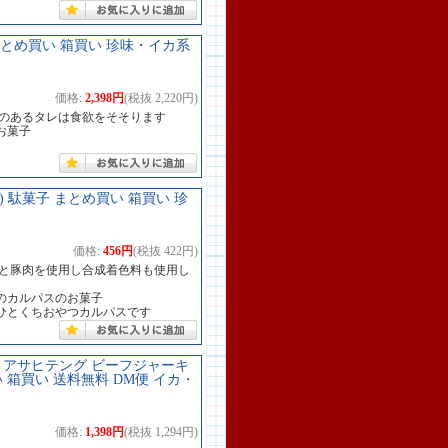
まとめ買い 箱買い 珍味・イカ系
価格:
2,398円
(税抜 2,220円)
クのあるタレは食欲をそそります
お菓子
) 駄菓子 まとめ買い 箱買い 珍
価格:
456円
(税抜 422円)
肉と豚肉を使用し合成着色料も使用し
のカルパスのお菓子
ひとくちおやつカルパスです
ズ アサヒテング ビーフジャーキ
買い 箱買い 送料無料 DM便 イカ・
価格:
1,398円
(税抜 1,294円)