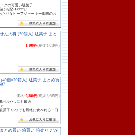
マークの可愛い駄菓子
品にも配りやすい
ったりなビーフジャーキー風味のお
ん大将 (50個入) 駄菓子 まと
1,100円
(税抜 1,019円)
40個×20箱入) 駄菓子 まとめ買
07
価格:
9,380円
(税抜 8,685円)
ど配布用おやつにも最適
ーカ
駄菓子 いつでも気軽に食べれる一口
子 まとめ買い 箱買い 箱売り だが