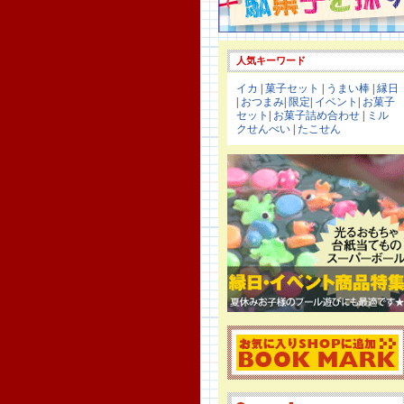
人気キーワード
イカ
|
菓子セット
|
うまい棒
|
縁日
|
おつまみ
|
限定
|
イベント
|
お菓子
セット
|
お菓子詰め合わせ
|
ミル
クせんべい
|
たこせん