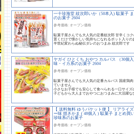
一十珍海堂 紋次郎いか（50本入) 駄菓子 
のお菓子 2604
参考価格: オープン価格
駄菓子屋さんでも大人気の定番紋次郎 甘辛くコ
置くだけで懐かしい気持ちになれるポット入りの
半世紀変わらぬ秘伝ダレのおつまみ 紋次郎です
ヤガイ ひとくち おやつ カルパス （30個入
味・イカ系のお菓子 2604
参考価格: オープン価格
駄菓子屋さんでも大人気の定番カルパス 国産鶏
ていません
小さなお子様でも安心して食べられる一口サイズ
子どもから大人までおやつにおつまみに大活躍な
【 送料無料 ゆうパケット便 】 リアライ
ー味 焼きかま ( 48個入 ) 駄菓子 まとめ
珍味系のお菓子
参考価格: オープン価格