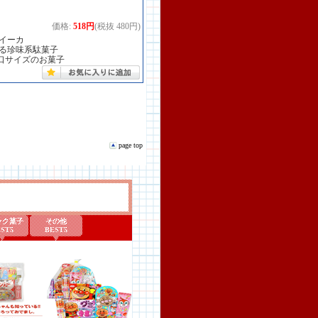
価格:
518円
(税抜 480円)
イーカ
なる珍味系駄菓子
口サイズのお菓子
page top