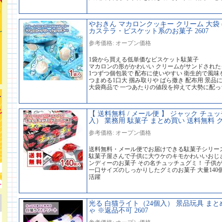
やおきん マカロンクッキー クリーム 大袋 (
カステラ・ビスケット系のお菓子 2607
参考価格: オープン価格
1袋から買える低単価なビスケット駄菓子
マカロンの形がかわいい クリームがサンドされた
1つずつ個包装で 配布に使いやすい 衛生的で風
つまめる1口大 掴み取りや ばら撒き 配布用 景品
大袋商品で 一つあたりの値段を抑えて大勢に配っ
【 送料無料 / メール便 】 ジャック チュ
入） 業務用 駄菓子 まとめ買い 送料無料 グ
参考価格: オープン価格
送料無料・メール便でお届けできる駄菓子シリー
駄菓子屋さんで子供に大ウケのキモかわいいおじ
ンディーのお菓子 その名チュッチュグミ！ 子供
一口サイズのしっかりしたグミのお菓子 大量14
活躍
光る 白猫ライト（24個入） 景品玩具 ま
ゃ ※返品不可 2607