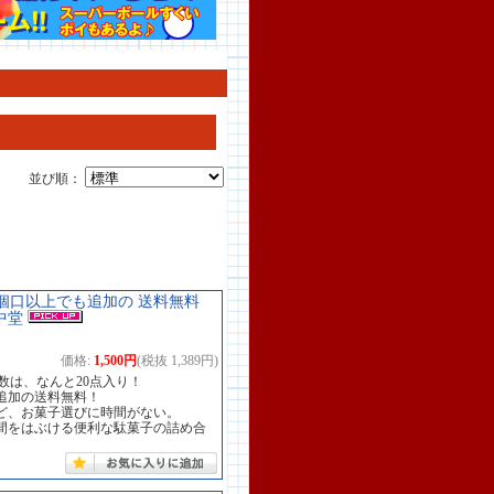
並び順：
【 2個口以上でも追加の 送料無料
中堂
価格:
1,500円
(税抜 1,389円)
数は、なんと20点入り！
追加の送料無料！
ど、お菓子選びに時間がない。
間をはぶける便利な駄菓子の詰め合