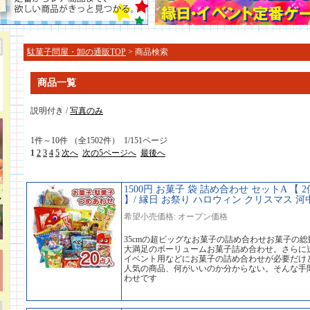
駄菓子問屋・卸の通販TOP
> 商品検索
商品一覧
説明付き /
写真のみ
1件～10件 （全1502件） 1/151ページ
1
2
3
4
5
次へ
次の5ページへ
最後へ
1500円 お菓子 袋 詰め合わせ セットA 
】/ 縁日 お祭り ハロウィン クリスマス 河
希望小売価格: オープン価格
35cmの超ビッグなお菓子の詰め合わせお菓子の総
大満足のボーリュームお菓子詰め合わせ。さらに
イベント用などにお菓子の詰め合わせが必要だけ
人気の商品、何がいいのか分からない。そんな手
わせです