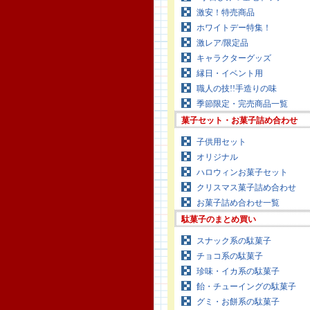
激安！特売商品
ホワイトデー特集！
激レア/限定品
キャラクターグッズ
縁日・イベント用
職人の技!!手造りの味
季節限定・完売商品一覧
菓子セット・お菓子詰め合わせ
子供用セット
オリジナル
ハロウィンお菓子セット
クリスマス菓子詰め合わせ
お菓子詰め合わせ一覧
駄菓子のまとめ買い
スナック系の駄菓子
チョコ系の駄菓子
珍味・イカ系の駄菓子
飴・チューイングの駄菓子
グミ・お餅系の駄菓子