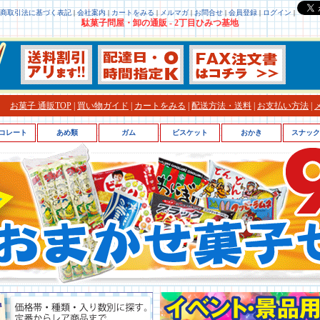
商取引法に基づく表記
|
会社案内
|
カートをみる
|
メルマガ
|
お問合せ
|
会員登録
|
ログイン
|
駄菓子問屋・卸の通販 - 2丁目ひみつ基地
お菓子 通販TOP
|
買い物ガイド
|
カートをみる
|
配送方法・送料
|
お支払い方法
|