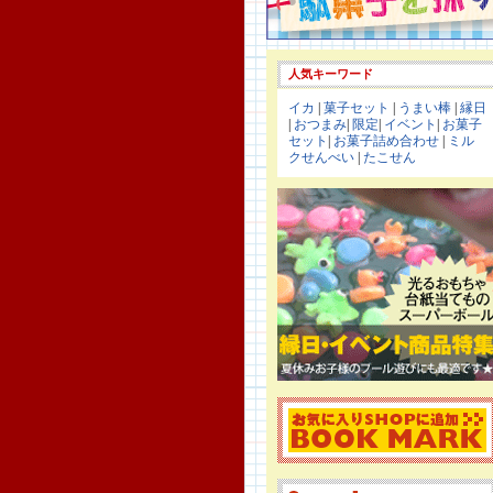
人気キーワード
イカ
|
菓子セット
|
うまい棒
|
縁日
|
おつまみ
|
限定
|
イベント
|
お菓子
セット
|
お菓子詰め合わせ
|
ミル
クせんべい
|
たこせん