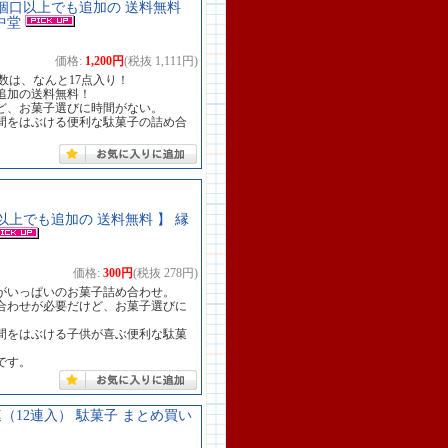
【 2個口以上でも追加の 送料無料
中堂
価格:
1,200円
(税抜 1,111円)
数は、なんと17点入り！
追加の送料無料！
ど、お菓子選びに時間がない。
間をはぶける便利な駄菓子の詰め合
口以上でも追加の 送料無料 】 縁
価格:
300円
(税抜 278円)
つがいっぱいのお菓子詰め合わせ。
合わせが必要だけど、お菓子選びに
間をはぶける子供が喜ぶ便利な駄菓
です。
（12連入） 駄菓子 まとめ買い