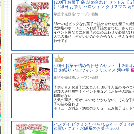
1200円 お菓子 袋 詰め合わせ セットA 
】/ 縁日 お祭り ハロウィン クリスマス 河
希望小売価格: オープン価格
35cmの超ビッグなお菓子の詰め合わせお菓子の総
大満足のボーリュームお菓子詰め合わせ。さらに
イベント用などにお菓子の詰め合わせが必要だけ
人気の商品、何がいいのか分からない。そんな手
わせです
300円 お菓子詰め合わせ Aセット 【 2個
日 お祭り ハロウィン クリスマス 河中堂
希望小売価格: オープン価格
子供が喜ぶお菓子詰め合わせ 300円 人気のおや
追加の送料無料！イベント用などにお菓子の詰め
時間がない。
人気の商品、何がいいのか分からない。そんな手
子の詰め合わせ
ボリューム満点・満腹のボリュームお菓子セット
バンダイ ピクミンたべられるぅー グミ 4連
箱買い グミ・お餅系のお菓子 2608