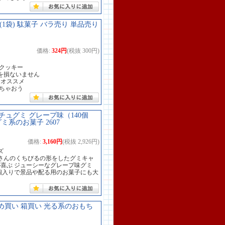
1袋) 駄菓子 バラ売り 単品売り
価格:
324円
(税抜 300円)
クッキー
味を損ないません
にオススメ
ちゃおう
ッチュグミ グレープ味（140個
ミ系のお菓子 2607
価格:
3,160円
(税抜 2,926円)
ズ
さんのくちびるの形をしたグミキャ
が喜ぶ ジューシーなグレープ味グミ
0個入りで景品や配る用のお菓子にも大
とめ買い 箱買い 光る系のおもち