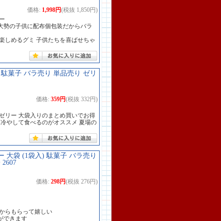
価格:
1,998円
(税抜 1,850円)
ー
で大勢の子供に配布個包装だからバラ
楽しめるグミ 子供たちを喜ばせちゃ
 駄菓子 バラ売り 単品売り ゼリ
価格:
359円
(税抜 332円)
ゼリー 大袋入りのまとめ買いでお得
 冷やして食べるのがオススメ 夏場の
大袋 (1袋入) 駄菓子 バラ売り
607
価格:
298円
(税抜 276円)
だからもらって嬉しい
ができます