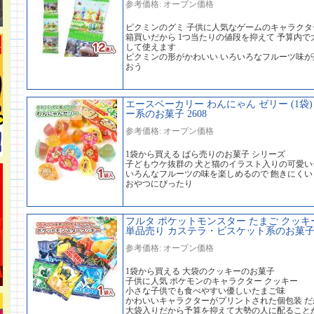
参考価格: オープン価格
ピクミンのグミ 子供に人気なゲームのキャラクタ
箱買いだから 1つ当たりの値段を抑えて 予算内
して使えます
ピクミンの形がかわいい いろいろなフルーツ味が
おう
エースベーカリー わんにゃん ゼリー (1袋)
ー系のお菓子 2608
参考価格: オープン価格
1袋から買える ばら売りのお菓子 シリーズ
子どもウケ抜群の 犬と猫のイラスト入りの可愛い
いろんなフルーツの味を楽しめるので 飽きにくい
おやつにぴったり
フルタ ポケットモンスター たまご クッキー 
単品売り カステラ・ビスケット系のお菓子 2
参考価格: オープン価格
1袋から買える 大袋のクッキーのお菓子
子供に人気 ポケモンのキャラクター クッキー
小さな子供でも食べやすい優しいたまご味
かわいいキャラクターがプリントされた個包装 
大袋入りだから予算を抑えて大勢の人に配ること