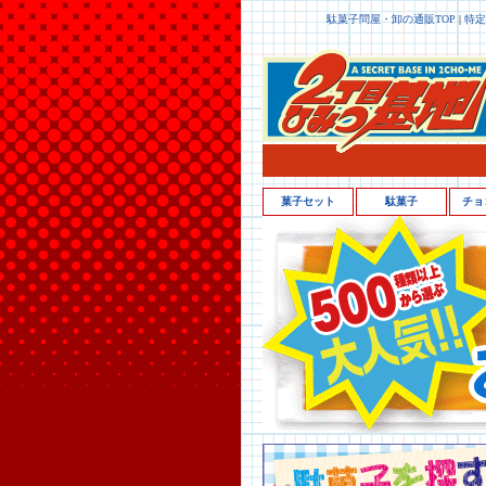
駄菓子問屋・卸の通販TOP
|
特定