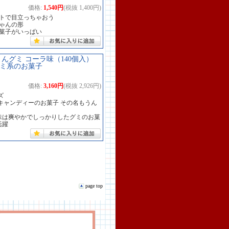
価格:
1,540円
(税抜 1,400円)
イトで目立っちゃおう
ゃんの形
駄菓子がいっぱい
くんグミ コーラ味（140個入）
グミ系のお菓子
価格:
3,160円
(税抜 2,926円)
ズ
キャンディーのお菓子 その名もうん
 味は爽やかでしっかりしたグミのお菓
活躍
page top