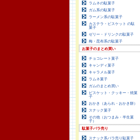
ラムネの駄菓子
ガム系の駄菓子
ラーメン系の駄菓子
カステラ・ビスケット の駄
菓子
ゼリー・ドリンクの駄菓子
梅・昆布系の駄菓子
お菓子のまとめ買い
チョコレート菓子
キャンディ菓子
キャラメル菓子
ラムネ菓子
ガムのまとめ買い
ビスケット・クッキー・焼菓
子
おかき（あられ・おかき餅）
スナック菓子
その他（おつまみ・半生菓
子）
駄菓子バラ売り
スナック系バラ売り駄菓子