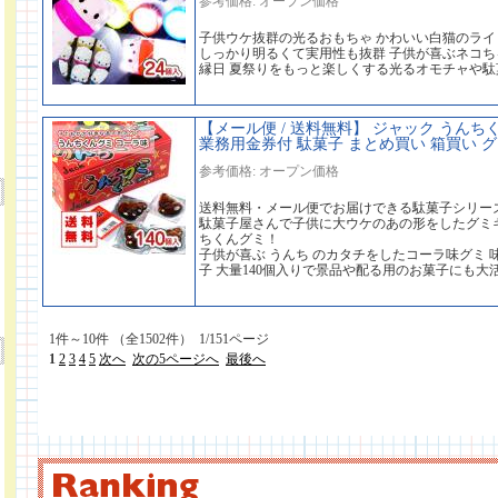
参考価格: オープン価格
子供ウケ抜群の光るおもちゃ かわいい白猫のラ
しっかり明るくて実用性も抜群 子供が喜ぶネコち
縁日 夏祭りをもっと楽しくする光るオモチャや
【メール便 / 送料無料】 ジャック うんち
業務用金券付 駄菓子 まとめ買い 箱買い 
参考価格: オープン価格
送料無料・メール便でお届けできる駄菓子シリー
駄菓子屋さんで子供に大ウケのあの形をしたグミ
ちくんグミ！
子供が喜ぶ うんち のカタチをしたコーラ味グミ
子 大量140個入りで景品や配る用のお菓子にも大
1件～10件 （全1502件） 1/151ページ
1
2
3
4
5
次へ
次の5ページへ
最後へ