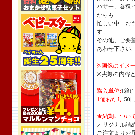
バザー、各種
からも
忙しい中、お
す。
その他、ご要
あわせ下さい
※画像はイメ
※実際の内容
購入単位:
1箱(
1個あたり:
50
★納期につい
オリジナル詰
ご注文よりお