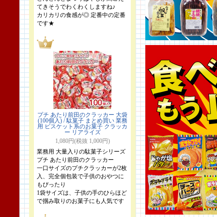
てきそうでわくわくしますね♪
カリカリの食感が◎ 定番中の定番
です★
プチ あたり前田のクラッカー 大袋
(100個入) / 駄菓子 まとめ買い 業務
用 ビスケット系のお菓子 クラッカ
ー リアライズ
1,080円(税抜 1,000円)
業務用 大量入りの駄菓子シリーズ
プチ あたり前田のクラッカー
一口サイズのプチクラッカーが2枚
入、完全個包装で子供のおやつに
もぴったり
1袋サイズは、子供の手のひらほど
で掴み取りのお菓子にも人気です