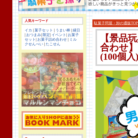
人気キーワード
駄菓子問屋・卸の通販TOP
イカ
|
菓子セット
|
うまい棒
|
縁日
|
おつまみ
|
限定
|
イベント
|
お菓子
【景品玩
セット
|
お菓子詰め合わせ
|
ミル
クせんべい
|
たこせん
合わせ】
(100個