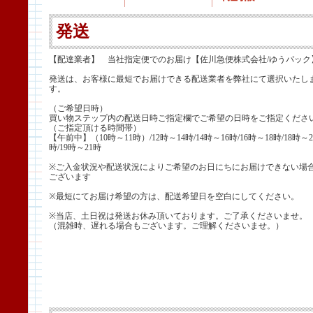
発送
【配達業者】 当社指定便でのお届け【佐川急便株式会社/ゆうパック
発送は、お客様に最短でお届けできる配送業者を弊社にて選択いたし
す。
（ご希望日時）
買い物ステップ内の配送日時ご指定欄でご希望の日時をご指定くださ
（ご指定頂ける時間帯）
【午前中】（10時～11時）/12時～14時/14時～16時/16時～18時/18時～2
時/19時～21時
※ご入金状況や配送状況によりご希望のお日にちにお届けできない場
ございます
※最短にてお届け希望の方は、配送希望日を空白にしてください。
※当店、土日祝は発送お休み頂いております。ご了承くださいませ。
（混雑時、遅れる場合もございます。ご理解くださいませ。）