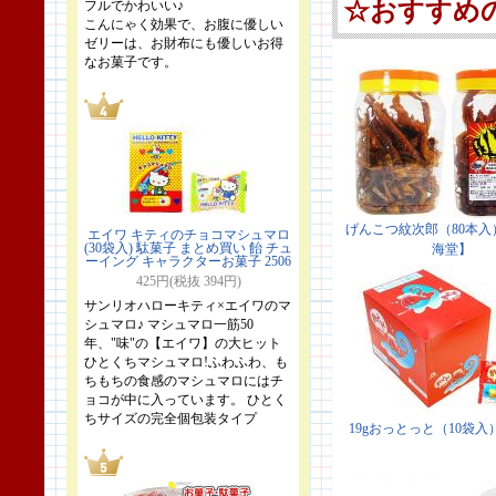
フルでかわいい♪
こんにゃく効果で、お腹に優しい
ゼリーは、お財布にも優しいお得
なお菓子です。
エイワ キティのチョコマシュマロ
(30袋入) 駄菓子 まとめ買い 飴 チュ
ーイング キャラクターお菓子 2506
425円(税抜 394円)
サンリオハローキティ×エイワのマ
シュマロ♪ マシュマロ一筋50
年、"味"の【エイワ】の大ヒット
ひとくちマシュマロ!ふわふわ、も
ちもちの食感のマシュマロにはチ
ョコが中に入っています。 ひとく
ちサイズの完全個包装タイプ