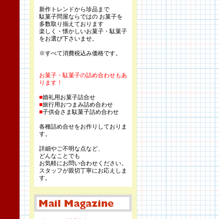
新作トレンドから珍品まで
駄菓子問屋ならではの お菓子を
多数取り揃えております
楽しく・懐かしいお菓子・駄菓子
をお選び下さいませ。
※すべて消費税込み価格です。
お菓子・駄菓子の詰め合わせもあ
ります！
■
婚礼用お菓子詰合せ
■
旅行用おつまみ詰め合わせ
■
子供会さま駄菓子詰め合わせ
各種詰め合せをお作りしておりま
す。
詳細やご不明な点など、
どんなことでも
お気軽にお問い合わせください。
スタッフが親切丁寧にお応えしま
す。