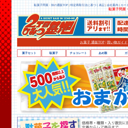
駄菓子問屋・卸の通販TOP
|
特定商取引法に基づく表記
|
会社案内
|
カー
駄菓子問屋・
お菓子 通販TOP
|
買い物ガイド