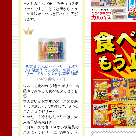
っとしみこんだ★ しみチョコステ
ィックですしっとりと後からチョ
コの風味がふわっと口の中に広が
ります。
坂製菓 こんにゃくゼリー（50本
入）駄菓子 まとめ買い 箱買い ゼ
リー・ドリンク系のお菓子 2507
656円(税抜 607円)
ツルって食べれる5色のゼリー。冷
蔵庫で冷やして食べも凍らせても
◎
大人買いがおすすめの、この食感
とお得感♪いつも常備しておきたい
こんにゃくゼリー♪
つめた～く冷やしたゼリーは、大
人も子供も大好き！
一口サイズで食べ やすい坂製菓の
こんにゃくゼリーは、透明でカラ