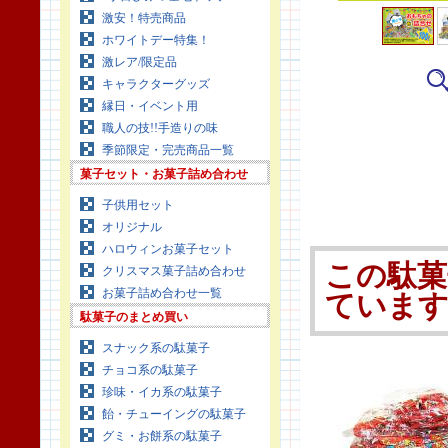
激安！特売商品
ホワイトデー特集！
激レア/限定品
キャラクターグッズ
縁日・イベント用
職人の技!!手造りの味
季節限定・完売商品一覧
菓子セット・お菓子詰め合わせ
子供用セット
オリジナル
ハロウィンお菓子セット
この駄菓
クリスマス菓子詰め合わせ
お菓子詰め合わせ一覧
ていま
駄菓子のまとめ買い
スナック系の駄菓子
チョコ系の駄菓子
珍味・イカ系の駄菓子
飴・チューイングの駄菓子
グミ・お餅系の駄菓子