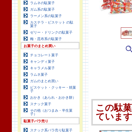
ラムネの駄菓子
ガム系の駄菓子
ラーメン系の駄菓子
カステラ・ビスケット の駄
菓子
ゼリー・ドリンクの駄菓子
梅・昆布系の駄菓子
お菓子のまとめ買い
チョコレート菓子
キャンディ菓子
キャラメル菓子
ラムネ菓子
ガムのまとめ買い
ビスケット・クッキー・焼菓
子
おかき（あられ・おかき餅）
スナック菓子
この駄菓
その他（おつまみ・半生菓
子）
ていま
駄菓子バラ売り
スナック系バラ売り駄菓子