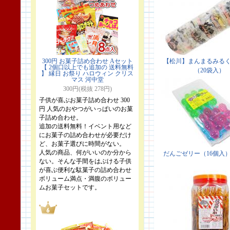
300円 お菓子詰め合わせ Aセット
【 2個口以上でも追加の 送料無料
】 縁日 お祭り ハロウィン クリス
マス 河中堂
300円(税抜 278円)
子供が喜ぶお菓子詰め合わせ 300
円 人気のおやつがいっぱいのお菓
子詰め合わせ。
追加の送料無料！イベント用など
にお菓子の詰め合わせが必要だけ
ど、お菓子選びに時間がない。
人気の商品、何がいいのか分から
ない。そんな手間をはぶける子供
が喜ぶ便利な駄菓子の詰め合わせ
ボリューム満点・満腹のボリュー
ムお菓子セットです。