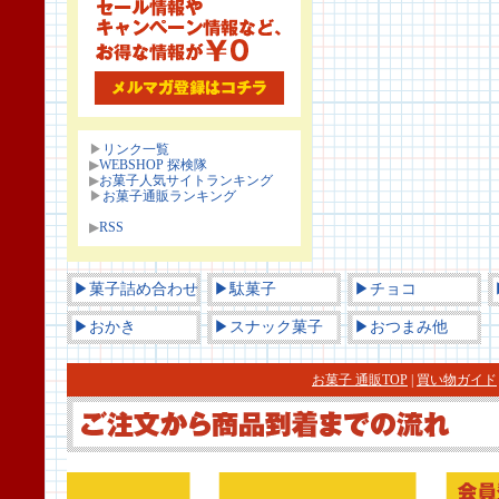
▶
リンク一覧
▶
WEBSHOP 探検隊
▶
お菓子人気サイトランキング
▶
お菓子通販ランキング
▶
RSS
▶菓子詰め合わせ
▶駄菓子
▶チョコ
▶おかき
▶スナック菓子
▶おつまみ他
お菓子 通販TOP
|
買い物ガイド