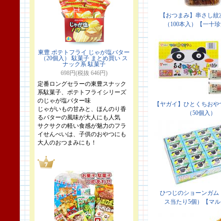
東豊 ポテトフライ じゃが塩バター
（20個入） 駄菓子 まとめ買い ス
ナック系 駄菓子
698円(税抜 646円)
定番ロングセラーの東豊スナック
系駄菓子、ポテトフライシリーズ
のじゃが塩バター味
じゃがいもの甘みと、ほんのり香
るバターの風味が大人にも人気
サクサクの軽い食感が魅力のフラ
イせんべいは、子供のおやつにも
大人のおつまみにも！