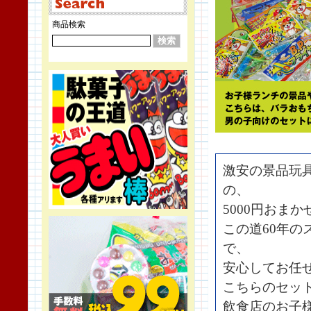
商品検索
激安の景品玩
の、
5000円おま
この道60年
で、
安心してお任
こちらのセッ
飲食店のお子