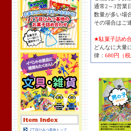
通常2～3営業
数量が多い場
その場合はご
★駄菓子詰め
どんなに大量
律：
680円（
2丁目ひみつ基地トップ