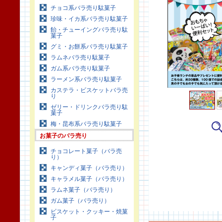
チョコ系バラ売り駄菓子
珍味・イカ系バラ売り駄菓子
飴・チューイングバラ売り駄
菓子
グミ・お餅系バラ売り駄菓子
ラムネバラ売り駄菓子
ガム系バラ売り駄菓子
ラーメン系バラ売り駄菓子
カステラ・ビスケットバラ売
り
ゼリー・ドリンクバラ売り駄
菓子
梅・昆布系バラ売り駄菓子
お菓子のバラ売り
チョコレート菓子（バラ売
り）
キャンディ菓子（バラ売り）
キャラメル菓子（バラ売り）
ラムネ菓子（バラ売り）
ガム菓子（バラ売り）
ビスケット・クッキー・焼菓
子