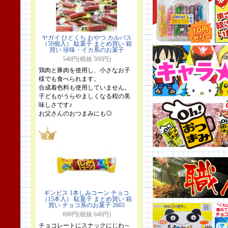
ヤガイ ひとくち おやつ カルパス
（50個入） 駄菓子 まとめ買い 箱
買い 珍味・イカ系のお菓子
540円(税抜 500円)
鶏肉と豚肉を使用し、小さなお子
様でも食べられます。
合成着色料も使用していません。
子どもがうらやましくなる程の美
味しさです♪
お父さんのおつまみにも◎
ギンビス 1本しみコーン チョコ
（15本入） 駄菓子 まとめ買い 箱
買い チョコ系のお菓子 2603
698円(税抜 646円)
チョコレートにスナックにじわ～