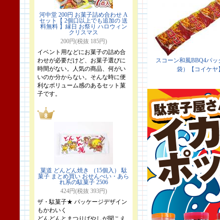
河中堂 200円 お菓子詰め合わせ A
セット【 2個口以上でも追加の 送
料無料 】縁日 お祭り ハロウィン
クリスマス
200円(税抜 185円)
イベント用などにお菓子の詰め合
わせが必要だけど、お菓子選びに
時間がない。人気の商品、何がい
いのか分からない。そんな時に便
利なボリューム感のあるセット菓
子です。
菓道 どんどん焼き （15個入） 駄
菓子 まとめ買い おせんべい・あら
れ系の駄菓子 2506
424円(税抜 393円)
ザ・駄菓子★ パッケージデザイン
もかわいく
どんどんとまつりばやしが聞こえ