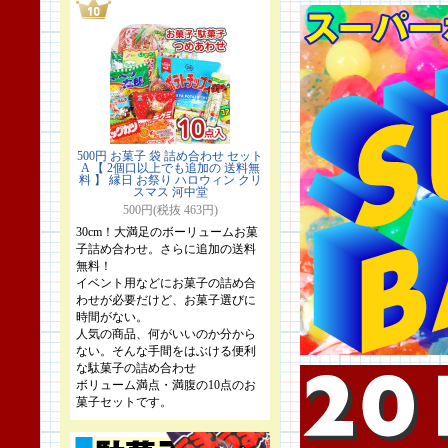
500円 お菓子 袋 詰め合わせ セット
A 【 2個口以上でも追加の 送料無
料 】 縁日 お祭り ハロウィン クリ
スマス 河中堂
500円(税抜 463円)
30cm！大満足のボーリュームお菓
子詰め合わせ。さらに追加の送料
無料！
イベント用などにお菓子の詰め合
わせが必要だけど、お菓子選びに
時間がない。
人気の商品、何がいいのか分から
ない。そんな手間をはぶける便利
な駄菓子の詰め合わせ
ボリューム満点・満腹の10点のお
菓子セットです。