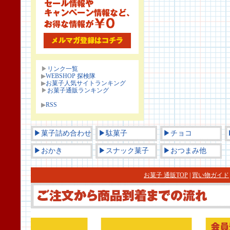
▶
リンク一覧
▶
WEBSHOP 探検隊
▶
お菓子人気サイトランキング
▶
お菓子通販ランキング
▶
RSS
▶菓子詰め合わせ
▶駄菓子
▶チョコ
▶おかき
▶スナック菓子
▶おつまみ他
お菓子 通販TOP
|
買い物ガイド