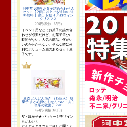
河中堂 200円 お菓子詰め合わせ A
セット【 2個口以上でも追加の 送
料無料 】縁日 お祭り ハロウィン
クリスマス
200円(税抜 185円)
イベント用などにお菓子の詰め合
わせが必要だけど、お菓子選びに
時間がない。人気の商品、何がい
いのか分からない。そんな時に便
利なボリューム感のあるセット菓
子です。
菓道 どんどん焼き （15個入） 駄
菓子 まとめ買い おせんべい・あら
れ系の駄菓子 2506
424円(税抜 393円)
ザ・駄菓子★ パッケージデザイン
もかわいく
どんどんとまつりばやしが聞こえ