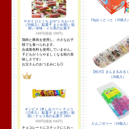
ヤガイ ひとくち おやつ カルパス
（50個入） 駄菓子 まとめ買い 箱
買い 珍味・イカ系のお菓子
540円(税抜 500円)
鶏肉と豚肉を使用し、小さなお子
様でも食べられます。
合成着色料も使用していません。
子どもがうらやましくなる程の美
味しさです♪
お父さんのおつまみにも◎
ギンビス 1本しみコーン チョコ
（15本入） 駄菓子 まとめ買い 箱
買い チョコ系のお菓子 2603
698円(税抜 646円)
チョコレートにスナックにじわ～