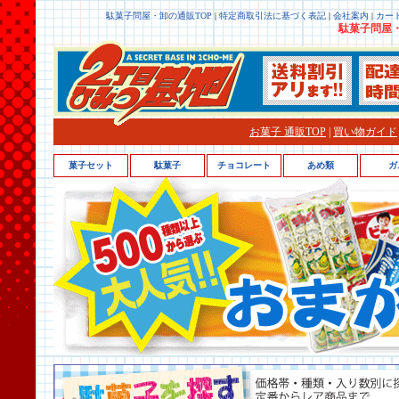
駄菓子問屋・卸の通販TOP
|
特定商取引法に基づく表記
|
会社案内
|
カー
駄菓子問屋・
お菓子 通販TOP
|
買い物ガイド