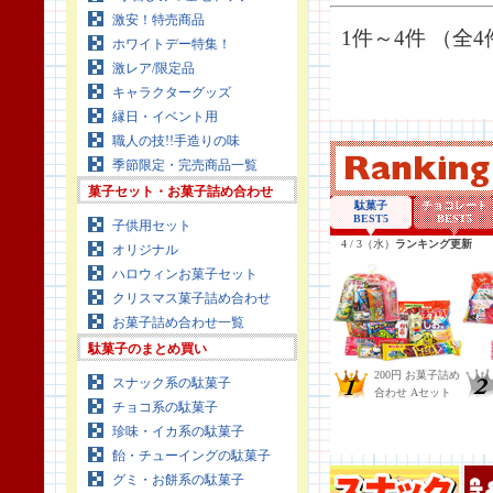
激安！特売商品
1件～4件 （全4
ホワイトデー特集！
激レア/限定品
キャラクターグッズ
縁日・イベント用
職人の技!!手造りの味
季節限定・完売商品一覧
菓子セット・お菓子詰め合わせ
子供用セット
オリジナル
ハロウィンお菓子セット
クリスマス菓子詰め合わせ
お菓子詰め合わせ一覧
駄菓子のまとめ買い
スナック系の駄菓子
チョコ系の駄菓子
珍味・イカ系の駄菓子
飴・チューイングの駄菓子
グミ・お餅系の駄菓子