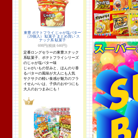
東豊 ポテトフライ じゃが塩バター
（20個入） 駄菓子 まとめ買い ス
ナック系 駄菓子
698円(税抜 646円)
定番ロングセラーの東豊スナック
系駄菓子、ポテトフライシリーズ
のじゃが塩バター味
じゃがいもの甘みと、ほんのり香
るバターの風味が大人にも人気
サクサクの軽い食感が魅力のフラ
イせんべいは、子供のおやつにも
大人のおつまみにも！