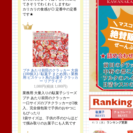
てきそうでわくわくしますね♪
カリカリの食感が◎ 定番中の定番
です★
プチ あたり前田のクラッカー 大袋
(100個入) / 駄菓子 まとめ買い 業務
用 ビスケット系のお菓子 クラッカ
ー リアライズ
1,080円(税抜 1,000円)
業務用 大量入りの駄菓子シリーズ
プチ あたり前田のクラッカー
一口サイズのプチクラッカーが2枚
入、完全個包装で子供のおやつに
もぴったり
1袋サイズは、子供の手のひらほど
で掴み取りのお菓子にも人気です