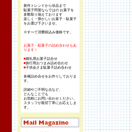
新作トレンドから珍品まで
駄菓子問屋ならではの お菓子を
多数取り揃えております
楽しく・懐かしいお菓子・駄菓子
をお選び下さいませ。
※すべて消費税込み価格です。
お菓子・駄菓子の詰め合わせもあ
ります！
■
婚礼用お菓子詰合せ
■
旅行用おつまみ詰め合わせ
■
子供会さま駄菓子詰め合わせ
各種詰め合せをお作りしておりま
す。
詳細やご不明な点など、
どんなことでも
お気軽にお問い合わせください。
スタッフが親切丁寧にお応えしま
す。