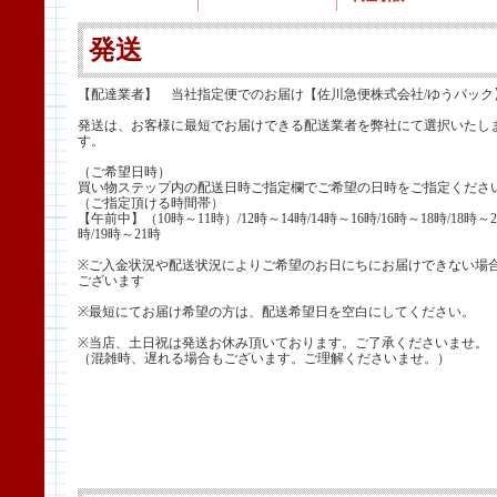
発送
【配達業者】 当社指定便でのお届け【佐川急便株式会社/ゆうパック
発送は、お客様に最短でお届けできる配送業者を弊社にて選択いたし
す。
（ご希望日時）
買い物ステップ内の配送日時ご指定欄でご希望の日時をご指定くださ
（ご指定頂ける時間帯）
【午前中】（10時～11時）/12時～14時/14時～16時/16時～18時/18時～2
時/19時～21時
※ご入金状況や配送状況によりご希望のお日にちにお届けできない場
ございます
※最短にてお届け希望の方は、配送希望日を空白にしてください。
※当店、土日祝は発送お休み頂いております。ご了承くださいませ。
（混雑時、遅れる場合もございます。ご理解くださいませ。）