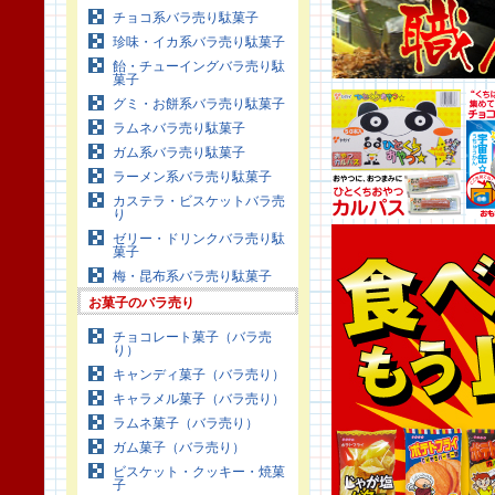
チョコ系バラ売り駄菓子
珍味・イカ系バラ売り駄菓子
飴・チューイングバラ売り駄
菓子
グミ・お餅系バラ売り駄菓子
ラムネバラ売り駄菓子
ガム系バラ売り駄菓子
ラーメン系バラ売り駄菓子
カステラ・ビスケットバラ売
り
ゼリー・ドリンクバラ売り駄
菓子
梅・昆布系バラ売り駄菓子
お菓子のバラ売り
チョコレート菓子（バラ売
り）
キャンディ菓子（バラ売り）
キャラメル菓子（バラ売り）
ラムネ菓子（バラ売り）
ガム菓子（バラ売り）
ビスケット・クッキー・焼菓
子