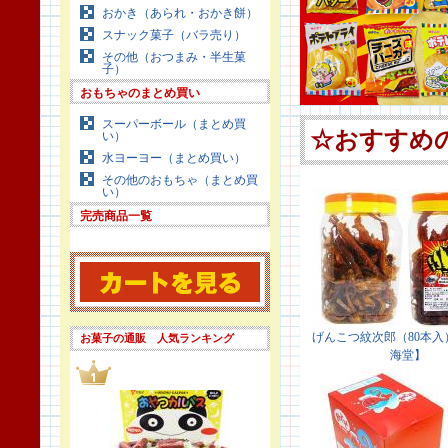
おかき（あられ・おかき餅）
スナック菓子（バラ売り）
その他（おつまみ・半生菓
子）
おもちゃのまとめ買い
スーパーボール（まとめ買
い）
水ヨーヨー（まとめ買い）
その他のおもちゃ（まとめ買
い）
完売商品一覧
お菓子の通販 人気ランキング