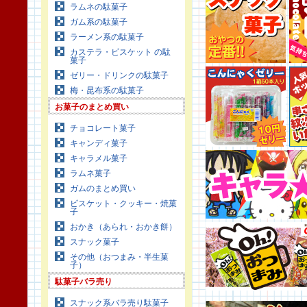
ラムネの駄菓子
ガム系の駄菓子
ラーメン系の駄菓子
カステラ・ビスケット の駄
菓子
ゼリー・ドリンクの駄菓子
梅・昆布系の駄菓子
お菓子のまとめ買い
チョコレート菓子
キャンディ菓子
キャラメル菓子
ラムネ菓子
ガムのまとめ買い
ビスケット・クッキー・焼菓
子
おかき（あられ・おかき餅）
スナック菓子
その他（おつまみ・半生菓
子）
駄菓子バラ売り
スナック系バラ売り駄菓子