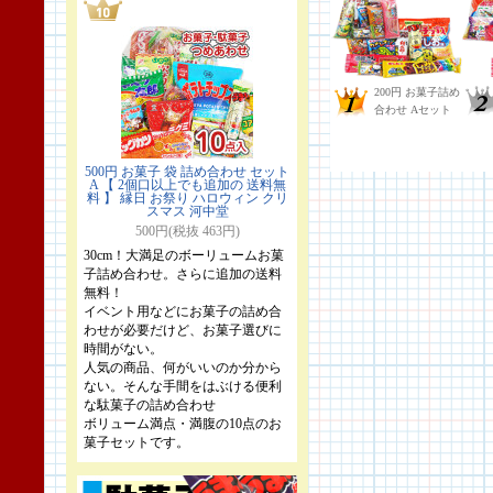
500円 お菓子 袋 詰め合わせ セット
A 【 2個口以上でも追加の 送料無
料 】 縁日 お祭り ハロウィン クリ
スマス 河中堂
500円(税抜 463円)
30cm！大満足のボーリュームお菓
子詰め合わせ。さらに追加の送料
無料！
イベント用などにお菓子の詰め合
わせが必要だけど、お菓子選びに
時間がない。
人気の商品、何がいいのか分から
ない。そんな手間をはぶける便利
な駄菓子の詰め合わせ
ボリューム満点・満腹の10点のお
菓子セットです。