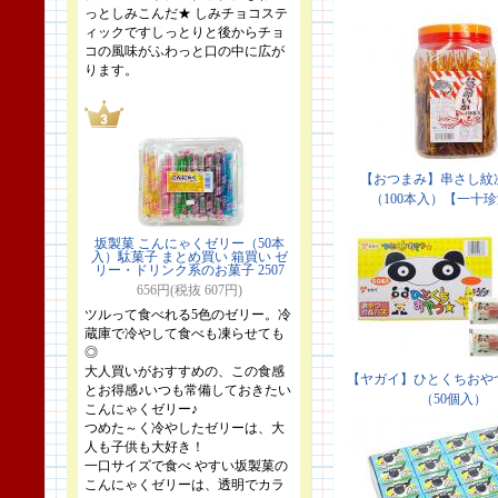
っとしみこんだ★ しみチョコステ
ィックですしっとりと後からチョ
コの風味がふわっと口の中に広が
ります。
坂製菓 こんにゃくゼリー（50本
入）駄菓子 まとめ買い 箱買い ゼ
リー・ドリンク系のお菓子 2507
656円(税抜 607円)
ツルって食べれる5色のゼリー。冷
蔵庫で冷やして食べも凍らせても
◎
大人買いがおすすめの、この食感
とお得感♪いつも常備しておきたい
こんにゃくゼリー♪
つめた～く冷やしたゼリーは、大
人も子供も大好き！
一口サイズで食べ やすい坂製菓の
こんにゃくゼリーは、透明でカラ