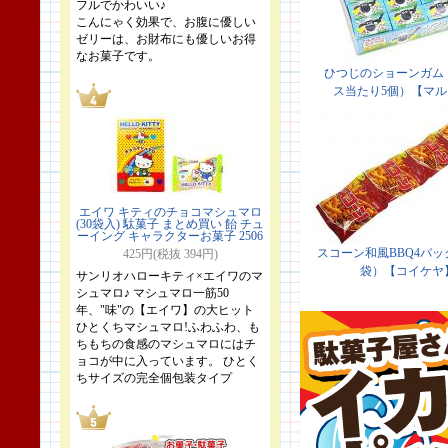
フルでかわいい♪
こんにゃく効果で、お腹に優しい
ゼリーは、お財布にも優しいお得
なお菓子です。
エイワ キティのチョコマシュマロ
(30袋入) 駄菓子 まとめ買い 飴 チュ
ーイング キャラクターお菓子 2506
425円(税抜 394円)
サンリオハローキティ×エイワのマ
シュマロ♪ マシュマロ一筋50
年、"味"の【エイワ】の大ヒット
ひとくちマシュマロ!ふわふわ、も
ちもちの食感のマシュマロにはチ
ョコが中に入っています。 ひとく
ちサイズの完全個包装タイプ