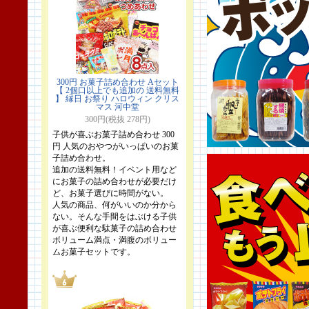
300円 お菓子詰め合わせ Aセット
【 2個口以上でも追加の 送料無料
】 縁日 お祭り ハロウィン クリス
マス 河中堂
300円(税抜 278円)
子供が喜ぶお菓子詰め合わせ 300
円 人気のおやつがいっぱいのお菓
子詰め合わせ。
追加の送料無料！イベント用など
にお菓子の詰め合わせが必要だけ
ど、お菓子選びに時間がない。
人気の商品、何がいいのか分から
ない。そんな手間をはぶける子供
が喜ぶ便利な駄菓子の詰め合わせ
ボリューム満点・満腹のボリュー
ムお菓子セットです。