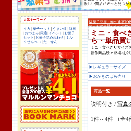
人気キーワード
駄菓子問屋・卸の通販TOP
れ・おかき餅）
> ミニサ
イカ
|
菓子セット
|
うまい棒
|
縁日
ミニ・食べ
|
おつまみ
|
限定
|
イベント
|
お菓子
セット
|
お菓子詰め合わせ
|
ミル
ら・単品買
クせんべい
|
たこせん
ミニ・食べきりサイズ
新作商品続々登場♪お
▶レギュラーサイズ
▶おかきのばら売り
商品一覧
説明付き /
写真
1件～4件 （全4