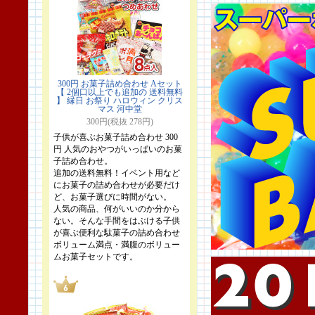
300円 お菓子詰め合わせ Aセット
【 2個口以上でも追加の 送料無料
】 縁日 お祭り ハロウィン クリス
マス 河中堂
300円(税抜 278円)
子供が喜ぶお菓子詰め合わせ 300
円 人気のおやつがいっぱいのお菓
子詰め合わせ。
追加の送料無料！イベント用など
にお菓子の詰め合わせが必要だけ
ど、お菓子選びに時間がない。
人気の商品、何がいいのか分から
ない。そんな手間をはぶける子供
が喜ぶ便利な駄菓子の詰め合わせ
ボリューム満点・満腹のボリュー
ムお菓子セットです。