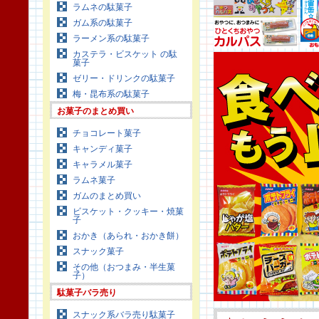
ラムネの駄菓子
ガム系の駄菓子
ラーメン系の駄菓子
カステラ・ビスケット の駄
菓子
ゼリー・ドリンクの駄菓子
梅・昆布系の駄菓子
お菓子のまとめ買い
チョコレート菓子
キャンディ菓子
キャラメル菓子
ラムネ菓子
ガムのまとめ買い
ビスケット・クッキー・焼菓
子
おかき（あられ・おかき餅）
スナック菓子
その他（おつまみ・半生菓
子）
駄菓子バラ売り
スナック系バラ売り駄菓子