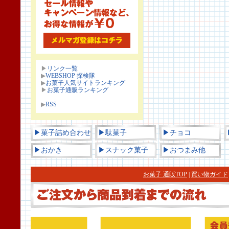
▶
リンク一覧
▶
WEBSHOP 探検隊
▶
お菓子人気サイトランキング
▶
お菓子通販ランキング
▶
RSS
▶菓子詰め合わせ
▶駄菓子
▶チョコ
▶おかき
▶スナック菓子
▶おつまみ他
お菓子 通販TOP
|
買い物ガイド