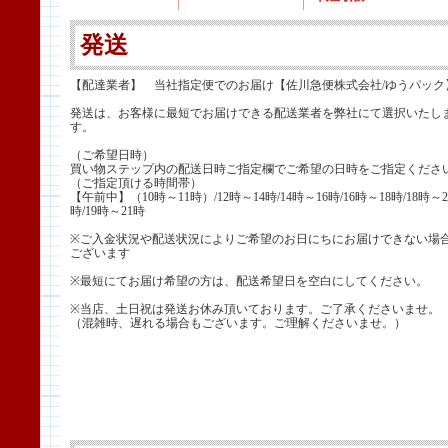
発送
【配達業者】 当社指定便でのお届け【佐川急便株式会社/ゆうパック
発送は、お客様に最短でお届けできる配送業者を弊社にて選択いたし
す。
（ご希望日時）
買い物ステップ内の配送日時ご指定欄でご希望の日時をご指定くださ
（ご指定頂ける時間帯）
【午前中】（10時～11時）/12時～14時/14時～16時/16時～18時/18時～2
時/19時～21時
※ご入金状況や配送状況によりご希望のお日にちにお届けできない場
ございます
※最短にてお届け希望の方は、配送希望日を空白にしてください。
※当店、土日祝は発送お休み頂いております。ご了承くださいませ。
（混雑時、遅れる場合もございます。ご理解くださいませ。）