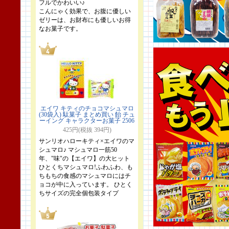
フルでかわいい♪
こんにゃく効果で、お腹に優しい
ゼリーは、お財布にも優しいお得
なお菓子です。
エイワ キティのチョコマシュマロ
(30袋入) 駄菓子 まとめ買い 飴 チュ
ーイング キャラクターお菓子 2506
425円(税抜 394円)
サンリオハローキティ×エイワのマ
シュマロ♪ マシュマロ一筋50
年、"味"の【エイワ】の大ヒット
ひとくちマシュマロ!ふわふわ、も
ちもちの食感のマシュマロにはチ
ョコが中に入っています。 ひとく
ちサイズの完全個包装タイプ