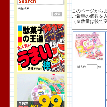
商品検索
このページから
ご希望の個数を
（※数量は後で
購入数
個