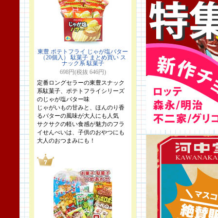
東豊 ポテトフライ じゃが塩バター
（20個入） 駄菓子 まとめ買い ス
ナック系 駄菓子
698円(税抜 646円)
定番ロングセラーの東豊スナック
系駄菓子、ポテトフライシリーズ
のじゃが塩バター味
じゃがいもの甘みと、ほんのり香
るバターの風味が大人にも人気
サクサクの軽い食感が魅力のフラ
イせんべいは、子供のおやつにも
大人のおつまみにも！