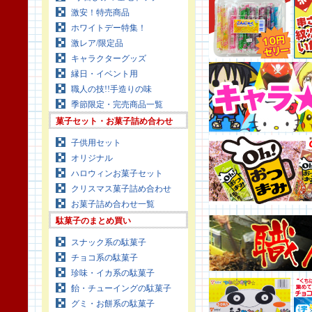
激安！特売商品
ホワイトデー特集！
激レア/限定品
キャラクターグッズ
縁日・イベント用
職人の技!!手造りの味
季節限定・完売商品一覧
菓子セット・お菓子詰め合わせ
子供用セット
オリジナル
ハロウィンお菓子セット
クリスマス菓子詰め合わせ
お菓子詰め合わせ一覧
駄菓子のまとめ買い
スナック系の駄菓子
チョコ系の駄菓子
珍味・イカ系の駄菓子
飴・チューイングの駄菓子
グミ・お餅系の駄菓子