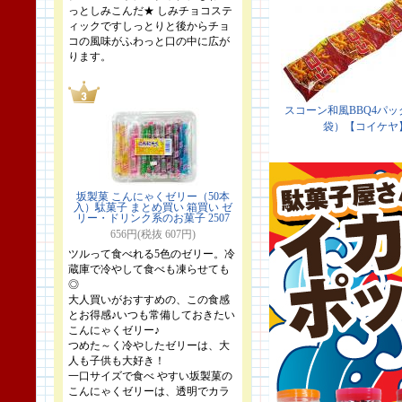
っとしみこんだ★ しみチョコステ
ィックですしっとりと後からチョ
コの風味がふわっと口の中に広が
ります。
坂製菓 こんにゃくゼリー（50本
入）駄菓子 まとめ買い 箱買い ゼ
リー・ドリンク系のお菓子 2507
656円(税抜 607円)
ツルって食べれる5色のゼリー。冷
蔵庫で冷やして食べも凍らせても
◎
大人買いがおすすめの、この食感
とお得感♪いつも常備しておきたい
こんにゃくゼリー♪
つめた～く冷やしたゼリーは、大
人も子供も大好き！
一口サイズで食べ やすい坂製菓の
こんにゃくゼリーは、透明でカラ