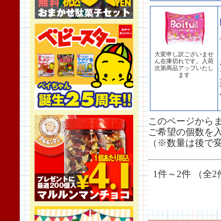
大変申し訳ございませ
ん在庫切れです。入荷
次第商品アップいたし
ます
このページから
ご希望の個数を
（※数量は後で
1件～2件 （全2