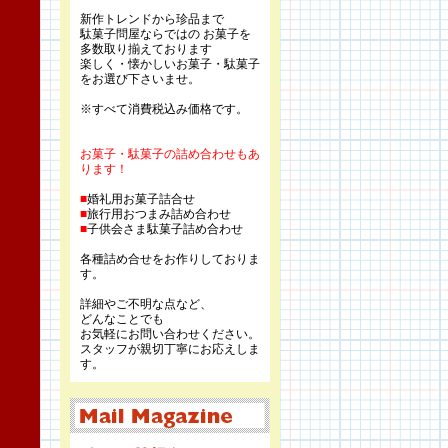
新作トレンドから珍品まで
駄菓子問屋ならではの お菓子を
多数取り揃えております
楽しく・懐かしいお菓子・駄菓子
をお選び下さいませ。
※すべて消費税込み価格です。
お菓子・駄菓子の詰め合わせもあ
ります！
■
婚礼用お菓子詰合せ
■
旅行用おつまみ詰め合わせ
■
子供会さま駄菓子詰め合わせ
各種詰め合せをお作りしておりま
す。
詳細やご不明な点など、
どんなことでも
お気軽にお問い合わせください。
スタッフが親切丁寧にお応えしま
す。