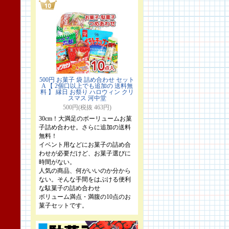
500円 お菓子 袋 詰め合わせ セット
A 【 2個口以上でも追加の 送料無
料 】 縁日 お祭り ハロウィン クリ
スマス 河中堂
500円(税抜 463円)
30cm！大満足のボーリュームお菓
子詰め合わせ。さらに追加の送料
無料！
イベント用などにお菓子の詰め合
わせが必要だけど、お菓子選びに
時間がない。
人気の商品、何がいいのか分から
ない。そんな手間をはぶける便利
な駄菓子の詰め合わせ
ボリューム満点・満腹の10点のお
菓子セットです。