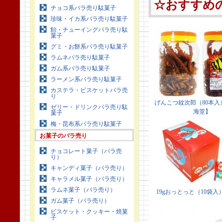
チョコ系バラ売り駄菓子
珍味・イカ系バラ売り駄菓子
飴・チューイングバラ売り駄
菓子
グミ・お餅系バラ売り駄菓子
ラムネバラ売り駄菓子
ガム系バラ売り駄菓子
ラーメン系バラ売り駄菓子
カステラ・ビスケットバラ売
り
ゼリー・ドリンクバラ売り駄
菓子
梅・昆布系バラ売り駄菓子
お菓子のバラ売り
チョコレート菓子（バラ売
り）
キャンディ菓子（バラ売り）
キャラメル菓子（バラ売り）
ラムネ菓子（バラ売り）
ガム菓子（バラ売り）
ビスケット・クッキー・焼菓
子