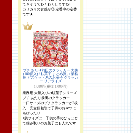
てきそうでわくわくしますね♪
カリカリの食感が◎ 定番中の定番
です★
プチ あたり前田のクラッカー 大袋
(100個入) / 駄菓子 まとめ買い 業務
用 ビスケット系のお菓子 クラッカ
ー リアライズ
1,080円(税抜 1,000円)
業務用 大量入りの駄菓子シリーズ
プチ あたり前田のクラッカー
一口サイズのプチクラッカーが2枚
入、完全個包装で子供のおやつに
もぴったり
1袋サイズは、子供の手のひらほど
で掴み取りのお菓子にも人気です