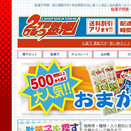
駄菓子問屋・卸の通販TOP
|
特定商取引法に基づく表記
|
会社案内
|
カー
駄菓子問屋・
お菓子 通販TOP
|
買い物ガイド