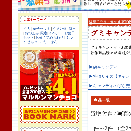
人気キーワード
駄菓子問屋・卸の通販TOP
子（バラ売り）
> グミキ
イカ
|
菓子セット
|
うまい棒
|
縁日
グミキャン
|
おつまみ
|
限定
|
イベント
|
お菓子
セット
|
お菓子詰め合わせ
|
ミル
クせんべい
|
たこせん
グミキャンディ・あめ
新作商品続々登場♪お
▶袋キャンディ
▶特価サイズ【キャン
▶キャンディのばら売
商品一覧
説明付き /
写真
1件～2件 （全2