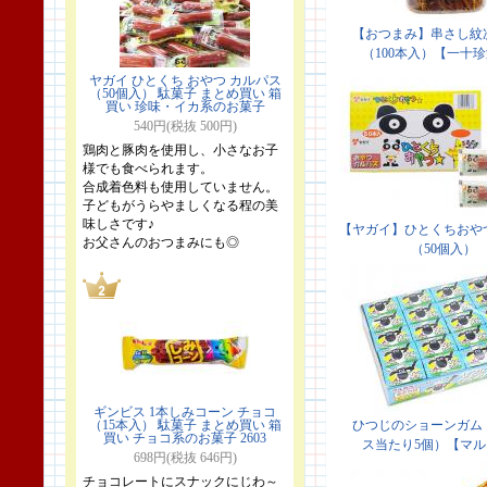
ヤガイ ひとくち おやつ カルパス
（50個入） 駄菓子 まとめ買い 箱
買い 珍味・イカ系のお菓子
540円(税抜 500円)
鶏肉と豚肉を使用し、小さなお子
様でも食べられます。
合成着色料も使用していません。
子どもがうらやましくなる程の美
味しさです♪
お父さんのおつまみにも◎
ギンビス 1本しみコーン チョコ
（15本入） 駄菓子 まとめ買い 箱
買い チョコ系のお菓子 2603
698円(税抜 646円)
チョコレートにスナックにじわ～