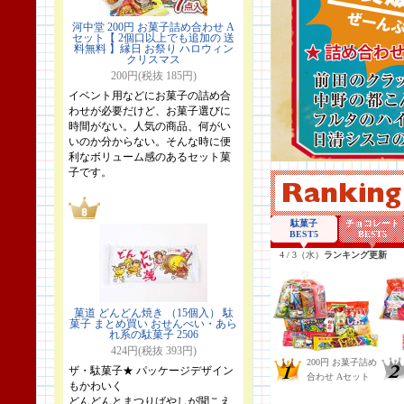
河中堂 200円 お菓子詰め合わせ A
セット【 2個口以上でも追加の 送
料無料 】縁日 お祭り ハロウィン
クリスマス
200円(税抜 185円)
イベント用などにお菓子の詰め合
わせが必要だけど、お菓子選びに
時間がない。人気の商品、何がい
いのか分からない。そんな時に便
利なボリューム感のあるセット菓
子です。
菓道 どんどん焼き （15個入） 駄
菓子 まとめ買い おせんべい・あら
れ系の駄菓子 2506
424円(税抜 393円)
ザ・駄菓子★ パッケージデザイン
もかわいく
どんどんとまつりばやしが聞こえ