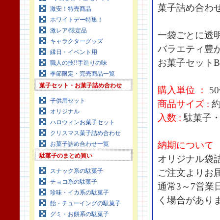
菓子詰め合わせ
激安！特売商品
ホワイトデー特集！
激レア/限定品
一袋ごとに透
キャラクターグッズ
バラエティ豊
縁日・イベント用
お菓子セット
職人の技!!手造りの味
季節限定・完売商品一覧
菓子セット・お菓子詰め合わせ
購入単位 ：
5
子供用セット
商品サイズ :
約
オリジナル
入数 :
駄菓子・
ハロウィンお菓子セット
クリスマス菓子詰め合わせ
納期について
お菓子詰め合わせ一覧
駄菓子のまとめ買い
オリジナル袋
スナック系の駄菓子
ご注文よりお
チョコ系の駄菓子
通常3～7営
珍味・イカ系の駄菓子
く場合があり
飴・チューイングの駄菓子
グミ・お餅系の駄菓子