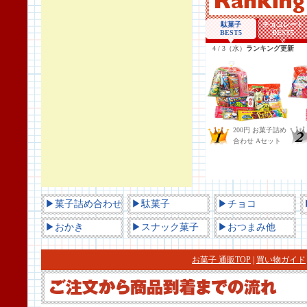
▶菓子詰め合わせ
▶駄菓子
▶チョコ
▶おかき
▶スナック菓子
▶おつまみ他
お菓子 通販TOP
|
買い物ガイド