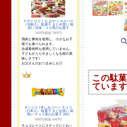
ヤガイ ひとくち おやつ カルパス
（50個入） 駄菓子 まとめ買い 箱
買い 珍味・イカ系のお菓子
540円(税抜 500円)
鶏肉と豚肉を使用し、小さなお子
様でも食べられます。
合成着色料も使用していません。
子どもがうらやましくなる程の美
味しさです♪
お父さんのおつまみにも◎
この駄菓
ていま
ギンビス 1本しみコーン チョコ
（15本入） 駄菓子 まとめ買い 箱
買い チョコ系のお菓子 2603
698円(税抜 646円)
チョコレートにスナックにじわ～