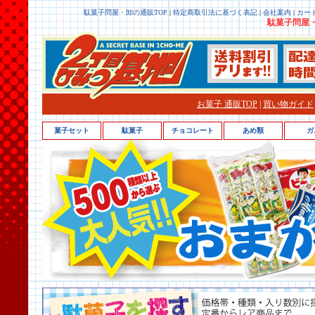
駄菓子問屋・卸の通販TOP
|
特定商取引法に基づく表記
|
会社案内
|
カー
駄菓子問屋・
お菓子 通販TOP
|
買い物ガイド