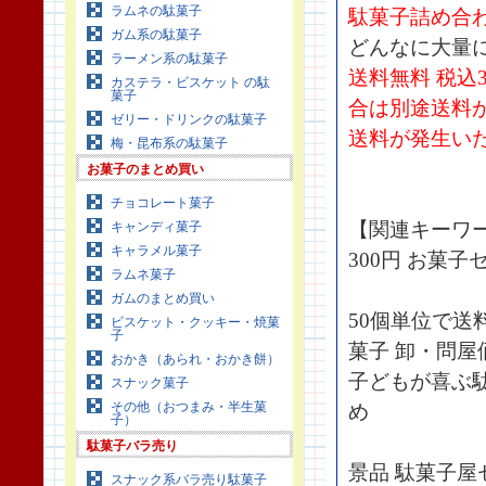
ラムネの駄菓子
駄菓子詰め合
ガム系の駄菓子
どんなに大量
ラーメン系の駄菓子
送料無料 税込
カステラ・ビスケット の駄
菓子
合は別途送料
ゼリー・ドリンクの駄菓子
送料が発生い
梅・昆布系の駄菓子
お菓子のまとめ買い
チョコレート菓子
【関連キーワ
キャンディ菓子
キャラメル菓子
300円 お菓
ラムネ菓子
ガムのまとめ買い
50個単位で送
ビスケット・クッキー・焼菓
子
菓子 卸・問屋
おかき（あられ・おかき餅）
子どもが喜ぶ
スナック菓子
その他（おつまみ・半生菓
め
子）
駄菓子バラ売り
景品 駄菓子屋
スナック系バラ売り駄菓子