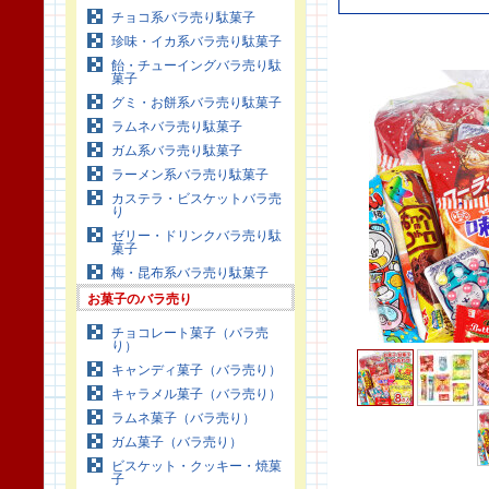
チョコ系バラ売り駄菓子
珍味・イカ系バラ売り駄菓子
飴・チューイングバラ売り駄
菓子
グミ・お餅系バラ売り駄菓子
ラムネバラ売り駄菓子
ガム系バラ売り駄菓子
ラーメン系バラ売り駄菓子
カステラ・ビスケットバラ売
り
ゼリー・ドリンクバラ売り駄
菓子
梅・昆布系バラ売り駄菓子
お菓子のバラ売り
チョコレート菓子（バラ売
り）
キャンディ菓子（バラ売り）
キャラメル菓子（バラ売り）
ラムネ菓子（バラ売り）
ガム菓子（バラ売り）
ビスケット・クッキー・焼菓
子