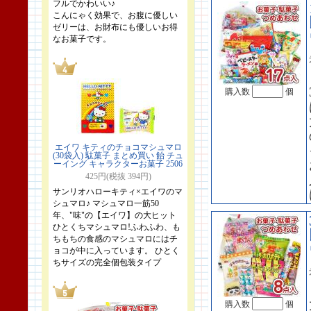
フルでかわいい♪
こんにゃく効果で、お腹に優しい
ゼリーは、お財布にも優しいお得
なお菓子です。
購入数
個
エイワ キティのチョコマシュマロ
(30袋入) 駄菓子 まとめ買い 飴 チュ
ーイング キャラクターお菓子 2506
425円(税抜 394円)
サンリオハローキティ×エイワのマ
シュマロ♪ マシュマロ一筋50
年、"味"の【エイワ】の大ヒット
ひとくちマシュマロ!ふわふわ、も
ちもちの食感のマシュマロにはチ
ョコが中に入っています。 ひとく
ちサイズの完全個包装タイプ
購入数
個