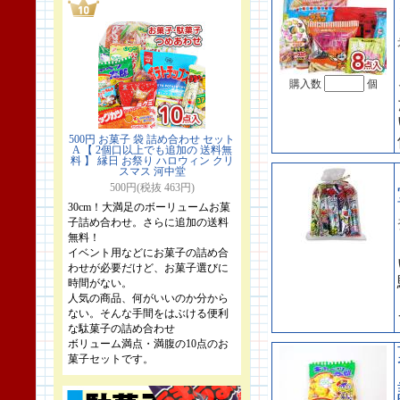
購入数
個
500円 お菓子 袋 詰め合わせ セット
A 【 2個口以上でも追加の 送料無
料 】 縁日 お祭り ハロウィン クリ
スマス 河中堂
500円(税抜 463円)
30cm！大満足のボーリュームお菓
子詰め合わせ。さらに追加の送料
無料！
イベント用などにお菓子の詰め合
わせが必要だけど、お菓子選びに
時間がない。
人気の商品、何がいいのか分から
ない。そんな手間をはぶける便利
な駄菓子の詰め合わせ
ボリューム満点・満腹の10点のお
菓子セットです。