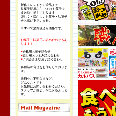
新作トレンドから珍品まで
駄菓子問屋ならではの お菓子を
多数取り揃えております
楽しく・懐かしいお菓子・駄菓子
をお選び下さいませ。
※すべて消費税込み価格です。
お菓子・駄菓子の詰め合わせもあ
ります！
■
婚礼用お菓子詰合せ
■
旅行用おつまみ詰め合わせ
■
子供会さま駄菓子詰め合わせ
各種詰め合せをお作りしておりま
す。
詳細やご不明な点など、
どんなことでも
お気軽にお問い合わせください。
スタッフが親切丁寧にお応えしま
す。