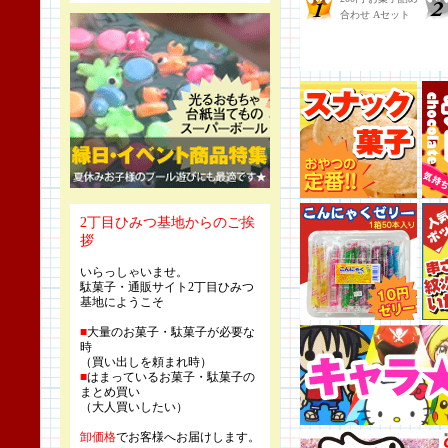
2丁目ひみつ基地からのご挨
拶
いらっしゃいませ。
駄菓子・通販サイト2丁目ひみつ
基地にようこそ
■
大量のお菓子・駄菓子が必要な
時
（買い出しを頼まれ時）
■
はまっているお菓子・駄菓子の
まとめ買い
（大人買いしたい）
卸価格
でお客様へお届けします。