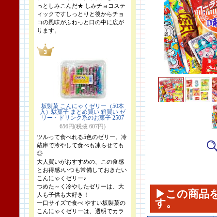
っとしみこんだ★ しみチョコステ
ィックですしっとりと後からチョ
コの風味がふわっと口の中に広が
ります。
坂製菓 こんにゃくゼリー（50本
入）駄菓子 まとめ買い 箱買い ゼ
リー・ドリンク系のお菓子 2507
656円(税抜 607円)
ツルって食べれる5色のゼリー。冷
蔵庫で冷やして食べも凍らせても
◎
大人買いがおすすめの、この食感
とお得感♪いつも常備しておきたい
こんにゃくゼリー♪
つめた～く冷やしたゼリーは、大
▶この商品
人も子供も大好き！
す。
一口サイズで食べ やすい坂製菓の
こんにゃくゼリーは、透明でカラ