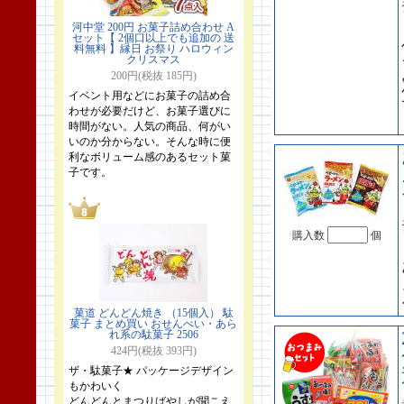
河中堂 200円 お菓子詰め合わせ A
セット【 2個口以上でも追加の 送
料無料 】縁日 お祭り ハロウィン
クリスマス
200円(税抜 185円)
イベント用などにお菓子の詰め合
わせが必要だけど、お菓子選びに
時間がない。人気の商品、何がい
いのか分からない。そんな時に便
利なボリューム感のあるセット菓
子です。
購入数
個
菓道 どんどん焼き （15個入） 駄
菓子 まとめ買い おせんべい・あら
れ系の駄菓子 2506
424円(税抜 393円)
ザ・駄菓子★ パッケージデザイン
もかわいく
どんどんとまつりばやしが聞こえ