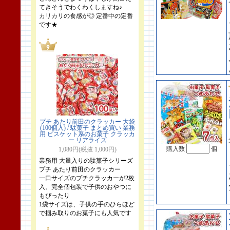
てきそうでわくわくしますね♪
カリカリの食感が◎ 定番中の定番
です★
プチ あたり前田のクラッカー 大袋
(100個入) / 駄菓子 まとめ買い 業務
用 ビスケット系のお菓子 クラッカ
ー リアライズ
購入数
個
1,080円(税抜 1,000円)
業務用 大量入りの駄菓子シリーズ
プチ あたり前田のクラッカー
一口サイズのプチクラッカーが2枚
入、完全個包装で子供のおやつに
もぴったり
1袋サイズは、子供の手のひらほど
で掴み取りのお菓子にも人気です