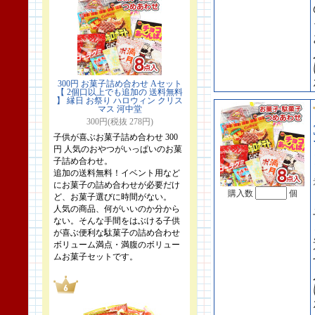
300円 お菓子詰め合わせ Aセット
【 2個口以上でも追加の 送料無料
】 縁日 お祭り ハロウィン クリス
マス 河中堂
300円(税抜 278円)
子供が喜ぶお菓子詰め合わせ 300
円 人気のおやつがいっぱいのお菓
子詰め合わせ。
追加の送料無料！イベント用など
にお菓子の詰め合わせが必要だけ
購入数
個
ど、お菓子選びに時間がない。
人気の商品、何がいいのか分から
ない。そんな手間をはぶける子供
が喜ぶ便利な駄菓子の詰め合わせ
ボリューム満点・満腹のボリュー
ムお菓子セットです。