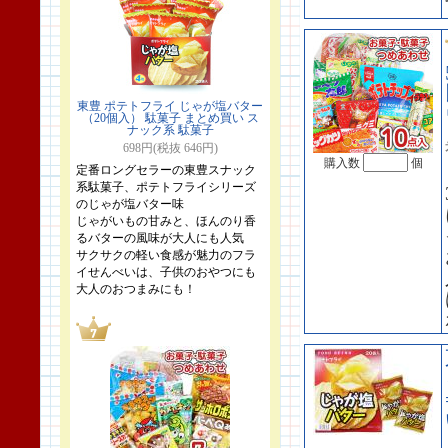
東豊 ポテトフライ じゃが塩バター
（20個入） 駄菓子 まとめ買い ス
ナック系 駄菓子
698円(税抜 646円)
購入数
個
定番ロングセラーの東豊スナック
系駄菓子、ポテトフライシリーズ
のじゃが塩バター味
じゃがいもの甘みと、ほんのり香
るバターの風味が大人にも人気
サクサクの軽い食感が魅力のフラ
イせんべいは、子供のおやつにも
大人のおつまみにも！