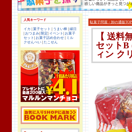
人気キーワード
駄菓子問屋・卸の通販TOP
イカ
|
菓子セット
|
うまい棒
|
縁日
|
おつまみ
|
限定
|
イベント
|
お菓子
【 送料無
セット
|
お菓子詰め合わせ
|
ミル
クせんべい
|
たこせん
セットB 
ィン ク