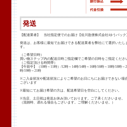
発送
【配達業者】 当社指定便でのお届け【佐川急便株式会社/ゆうパック
発送は、お客様に最短でお届けできる配送業者を弊社にて選択いたし
す。
（ご希望日時）
買い物ステップ内の配送日時ご指定欄でご希望の日時をご指定くださ
（ご指定頂ける時間帯）
【午前中】（10時～11時）/12時～14時/14時～16時/16時～18時/18時～2
時/19時～21時
※ご入金状況や配送状況によりご希望のお日にちにお届けできない場
ございます
※最短にてお届け希望の方は、配送希望日を空白にしてください。
※当店、土日祝は発送お休み頂いております。ご了承くださいませ。
（混雑時、遅れる場合もございます。ご理解くださいませ。）