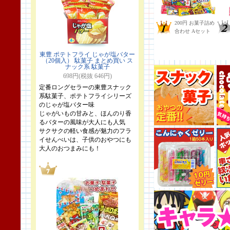
東豊 ポテトフライ じゃが塩バター
（20個入） 駄菓子 まとめ買い ス
ナック系 駄菓子
698円(税抜 646円)
定番ロングセラーの東豊スナック
系駄菓子、ポテトフライシリーズ
のじゃが塩バター味
じゃがいもの甘みと、ほんのり香
るバターの風味が大人にも人気
サクサクの軽い食感が魅力のフラ
イせんべいは、子供のおやつにも
大人のおつまみにも！