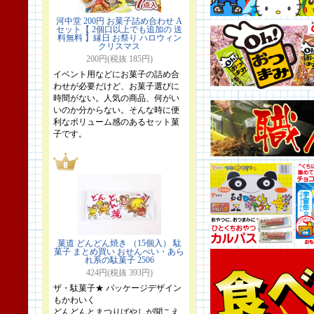
河中堂 200円 お菓子詰め合わせ A
セット【 2個口以上でも追加の 送
料無料 】縁日 お祭り ハロウィン
クリスマス
200円(税抜 185円)
イベント用などにお菓子の詰め合
わせが必要だけど、お菓子選びに
時間がない。人気の商品、何がい
いのか分からない。そんな時に便
利なボリューム感のあるセット菓
子です。
菓道 どんどん焼き （15個入） 駄
菓子 まとめ買い おせんべい・あら
れ系の駄菓子 2506
424円(税抜 393円)
ザ・駄菓子★ パッケージデザイン
もかわいく
どんどんとまつりばやしが聞こえ