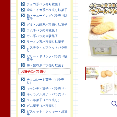
チョコ系バラ売り駄菓子
珍味・イカ系バラ売り駄菓子
飴・チューイングバラ売り駄
菓子
グミ・お餅系バラ売り駄菓子
ラムネバラ売り駄菓子
ガム系バラ売り駄菓子
ラーメン系バラ売り駄菓子
カステラ・ビスケットバラ売
り
ゼリー・ドリンクバラ売り駄
菓子
梅・昆布系バラ売り駄菓子
お菓子のバラ売り
チョコレート菓子（バラ売
り）
キャンディ菓子（バラ売り）
キャラメル菓子（バラ売り）
ラムネ菓子（バラ売り）
ガム菓子（バラ売り）
ビスケット・クッキー・焼菓
子