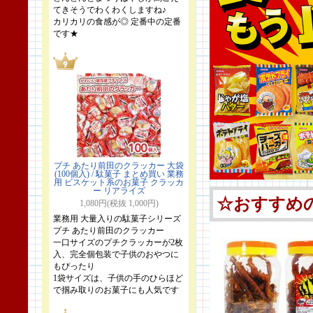
てきそうでわくわくしますね♪
カリカリの食感が◎ 定番中の定番
です★
プチ あたり前田のクラッカー 大袋
(100個入) / 駄菓子 まとめ買い 業務
用 ビスケット系のお菓子 クラッカ
ー リアライズ
1,080円(税抜 1,000円)
業務用 大量入りの駄菓子シリーズ
プチ あたり前田のクラッカー
一口サイズのプチクラッカーが2枚
入、完全個包装で子供のおやつに
もぴったり
1袋サイズは、子供の手のひらほど
で掴み取りのお菓子にも人気です