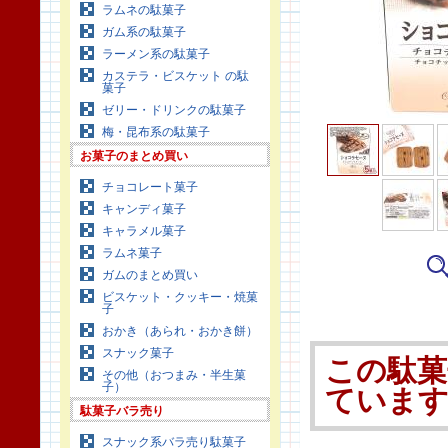
ラムネの駄菓子
ガム系の駄菓子
ラーメン系の駄菓子
カステラ・ビスケット の駄
菓子
ゼリー・ドリンクの駄菓子
梅・昆布系の駄菓子
お菓子のまとめ買い
チョコレート菓子
キャンディ菓子
キャラメル菓子
ラムネ菓子
ガムのまとめ買い
ビスケット・クッキー・焼菓
子
おかき（あられ・おかき餅）
スナック菓子
この駄菓
その他（おつまみ・半生菓
子）
ていま
駄菓子バラ売り
スナック系バラ売り駄菓子