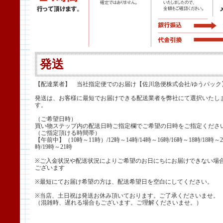
発送
【配達業者】 当社指定便でのお届け【佐川急便株式会社/ゆうパック
発送は、お客様に最短でお届けできる配送業者を弊社にて選択いたし
す。
（ご希望日時）
買い物ステップ内の配送日時ご指定欄でご希望の日時をご指定くださ
（ご指定頂ける時間帯）
【午前中】（10時～11時）/12時～14時/14時～16時/16時～18時/18時～2
時/19時～21時
※ご入金状況や配送状況によりご希望のお日にちにお届けできない場
ございます
※最短にてお届け希望の方は、配送希望日を空白にしてください。
※当店、土日祝は発送お休み頂いております。ご了承くださいませ。
（混雑時、遅れる場合もございます。ご理解くださいませ。）