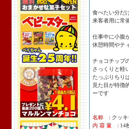
食べたい分だ
来客者用に常
仕事中に小腹
休憩時間やテ
チョコチップ
さっくりと軽
たっぷりちり
見た目が特徴
ーです
名称 :
クッキ
内 容 量 :
14