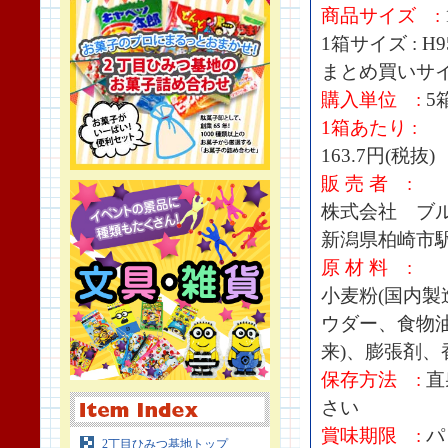
商品サイズ :
1箱サイズ : H9
まとめ買いサイズ 
購入単位 :
5
1箱あたり :
163.7円(税抜)
販 売 者 :
株式会社 ブ
新潟県柏崎市駅
原 材 料 :
小麦粉(国内
ウダー、食物油
来)、膨張剤、
保存方法 :
直
さい
賞味期限 :
パ
2丁目ひみつ基地トップ