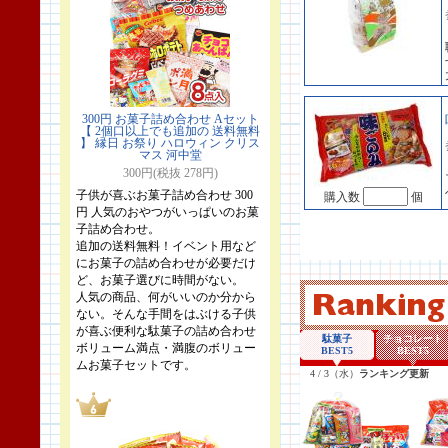
300円 お菓子詰め合わせ Aセット
【 2個口以上でも追加の 送料無料
】 縁日 お祭り ハロウィン クリス
マス 河中堂
300円(税抜 278円)
子供が喜ぶお菓子詰め合わせ 300
購入数
個
円 人気のおやつがいっぱいのお菓
子詰め合わせ。
追加の送料無料！イベント用など
にお菓子の詰め合わせが必要だけ
ど、お菓子選びに時間がない。
人気の商品、何がいいのか分から
ない。そんな手間をはぶける子供
が喜ぶ便利な駄菓子の詰め合わせ
ボリューム満点・満腹のボリュー
ムお菓子セットです。