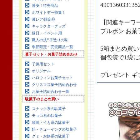
490136033135
激安！特売商品
ホワイトデー特集！
激レア/限定品
【関連キーワ
キャラクターグッズ
ブルボン お菓
縁日・イベント用
職人の技!!手造りの味
季節限定・完売商品一覧
5箱まとめ買い
菓子セット・お菓子詰め合わせ
個包装で1袋
子供用セット
オリジナル
プレゼント ギ
ハロウィンお菓子セット
クリスマス菓子詰め合わせ
お菓子詰め合わせ一覧
駄菓子のまとめ買い
スナック系の駄菓子
チョコ系の駄菓子
珍味・イカ系の駄菓子
飴・チューイングの駄菓子
グミ・お餅系の駄菓子