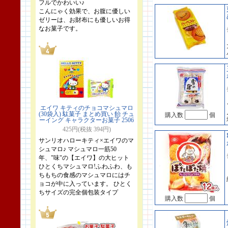
フルでかわいい♪
こんにゃく効果で、お腹に優しい
ゼリーは、お財布にも優しいお得
なお菓子です。
エイワ キティのチョコマシュマロ
(30袋入) 駄菓子 まとめ買い 飴 チュ
購入数
個
ーイング キャラクターお菓子 2506
425円(税抜 394円)
サンリオハローキティ×エイワのマ
シュマロ♪ マシュマロ一筋50
年、"味"の【エイワ】の大ヒット
ひとくちマシュマロ!ふわふわ、も
ちもちの食感のマシュマロにはチ
ョコが中に入っています。 ひとく
ちサイズの完全個包装タイプ
購入数
個