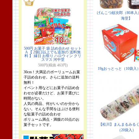
500円 お菓子 袋 詰め合わせ セット
A 【 2個口以上でも追加の 送料無
料 】 縁日 お祭り ハロウィン クリ
スマス 河中堂
500円(税抜 463円)
30cm！大満足のボーリュームお菓
子詰め合わせ。さらに追加の送料
無料！
イベント用などにお菓子の詰め合
わせが必要だけど、お菓子選びに
時間がない。
人気の商品、何がいいのか分から
ない。そんな手間をはぶける便利
な駄菓子の詰め合わせ
ボリューム満点・満腹の10点のお
菓子セットです。