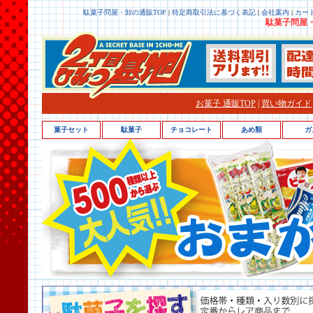
駄菓子問屋・卸の通販TOP
|
特定商取引法に基づく表記
|
会社案内
|
カー
駄菓子問屋・
お菓子 通販TOP
|
買い物ガイド