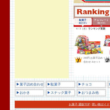
▶菓子詰め合わせ
▶駄菓子
▶チョコ
▶おかき
▶スナック菓子
▶おつまみ他
お菓子 通販TOP
|
買い物ガイド