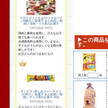
ヤガイ ひとくち おやつ カルパス
（50個入） 駄菓子 まとめ買い 箱
買い 珍味・イカ系のお菓子
540円(税抜 500円)
鶏肉と豚肉を使用し、小さなお子
様でも食べられます。
▶この商品
合成着色料も使用していません。
す。
子どもがうらやましくなる程の美
味しさです♪
お父さんのおつまみにも◎
購入数
個
ギンビス 1本しみコーン チョコ
（15本入） 駄菓子 まとめ買い 箱
買い チョコ系のお菓子 2603
698円(税抜 646円)
チョコレートにスナックにじわ～