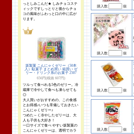
っとしみこんだ★ しみチョコステ
購入数
個
ィックですしっとりと後からチョ
コの風味がふわっと口の中に広が
ります。
購入数
個
坂製菓 こんにゃくゼリー（50本
入）駄菓子 まとめ買い 箱買い ゼ
リー・ドリンク系のお菓子 2507
656円(税抜 607円)
ツルって食べれる5色のゼリー。冷
蔵庫で冷やして食べも凍らせても
購入数
個
◎
大人買いがおすすめの、この食感
とお得感♪いつも常備しておきたい
こんにゃくゼリー♪
つめた～く冷やしたゼリーは、大
人も子供も大好き！
一口サイズで食べ やすい坂製菓の
購入数
個
こんにゃくゼリーは、透明でカラ