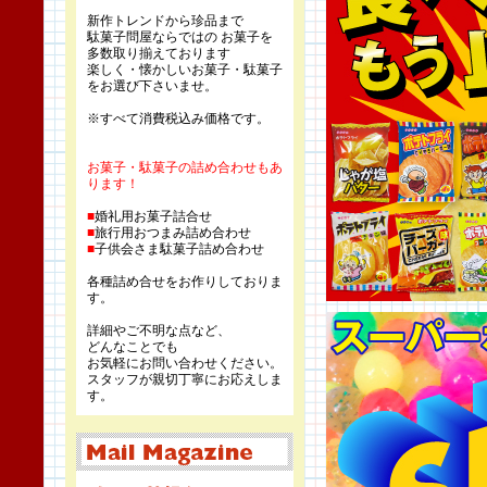
新作トレンドから珍品まで
駄菓子問屋ならではの お菓子を
多数取り揃えております
楽しく・懐かしいお菓子・駄菓子
をお選び下さいませ。
※すべて消費税込み価格です。
お菓子・駄菓子の詰め合わせもあ
ります！
■
婚礼用お菓子詰合せ
■
旅行用おつまみ詰め合わせ
■
子供会さま駄菓子詰め合わせ
各種詰め合せをお作りしておりま
す。
詳細やご不明な点など、
どんなことでも
お気軽にお問い合わせください。
スタッフが親切丁寧にお応えしま
す。