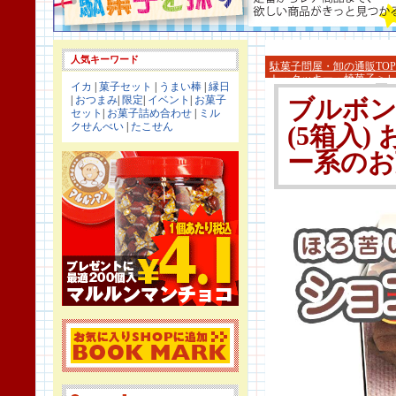
人気キーワード
駄菓子問屋・卸の通販TOP
ト・クッキー・焼菓子
>
イカ
|
菓子セット
|
うまい棒
|
縁日
|
おつまみ
|
限定
|
イベント
|
お菓子
ブルボン
セット
|
お菓子詰め合わせ
|
ミル
クせんべい
|
たこせん
(5箱入)
ー系のお