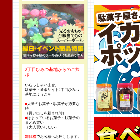
2丁目ひみつ基地からのご挨
拶
いらっしゃいませ。
駄菓子・通販サイト2丁目ひみつ
基地にようこそ
■
大量のお菓子・駄菓子が必要な
時
（買い出しを頼まれ時）
■
はまっているお菓子・駄菓子の
まとめ買い
（大人買いしたい）
卸価格
でお客様へお届けします。