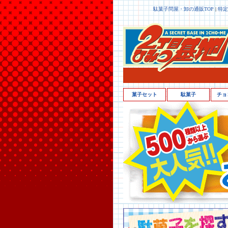
駄菓子問屋・卸の通販TOP
|
特定