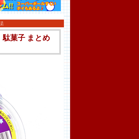
子
 駄菓子 まとめ