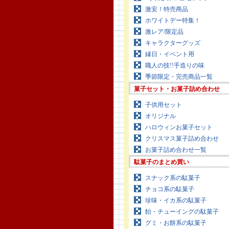
激安！特売商品
ホワイトデー特集！
激レア/限定品
キャラクターグッズ
縁日・イベント用
職人の技!!手造りの味
季節限定・完売商品一覧
菓子セット・お菓子詰め合わせ
子供用セット
オリジナル
ハロウィンお菓子セット
クリスマス菓子詰め合わせ
お菓子詰め合わせ一覧
駄菓子のまとめ買い
スナック系の駄菓子
チョコ系の駄菓子
珍味・イカ系の駄菓子
飴・チューイングの駄菓子
グミ・お餅系の駄菓子