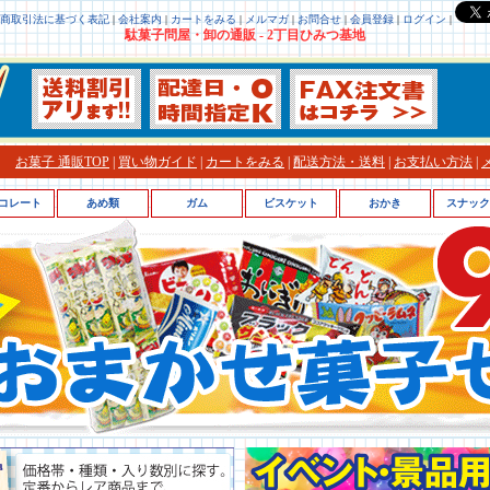
商取引法に基づく表記
|
会社案内
|
カートをみる
|
メルマガ
|
お問合せ
|
会員登録
|
ログイン
|
駄菓子問屋・卸の通販 - 2丁目ひみつ基地
お菓子 通販TOP
|
買い物ガイド
|
カートをみる
|
配送方法・送料
|
お支払い方法
|