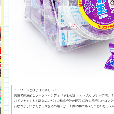
シュワーッとはじけて楽しい！
爽快で刺激的なソーダキャンディ 「あわだま ポット入り グレープ味」！
パインアメでもお馴染みのパイン株式会社が昭和６3年に発売したロング
昔なつかしいまんまる大きめの飴玉は、子供の頃に食べたことのある人