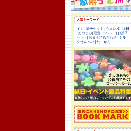
人気キーワード
イカ
|
菓子セット
|
うまい棒
|
縁日
|
おつまみ
|
限定
|
イベント
|
お菓子
セット
|
お菓子詰め合わせ
|
ミル
クせんべい
|
たこせん