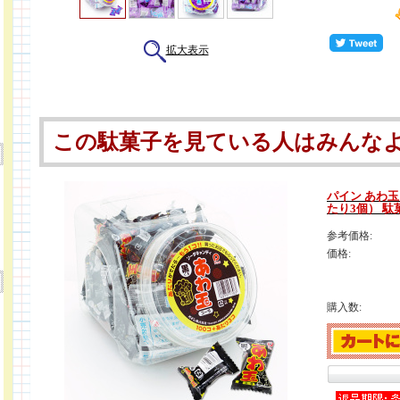
拡大表示
この駄菓子を見ている人はみんな
パイン あわ玉
たり3個） 駄
参考価格:
価格:
購入数: