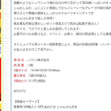
炭酸のようなシュワシュワ感がお口の中に広がって清涼感いっぱいのキ
しゅわしゅわ、ぷくぷくと発砲してからジューシーなグレープの味が溢
果汁入りで果物の風味もしっかりのフルーツキャンディです
じゃんけん付きで楽しさ倍増！
積み重ね可能な懐かしいポット容器入りで気分は駄菓子屋さん！
ドキドキ、ワクワクと楽しみを提供してくれます。
お菓子のつかみ取りなど、イベント・お祭り・縁日の景品用としても最適
※リニューアル等メーカー規格変更により、商品の仕様(内容量・パッケ
がありますのでご了承下さい。
発 売 元 :
パイン株式会社
内 容 量 :
1個
1個サイズ :
W140×H145×D190mm
購入単位 :
1袋(100個入)
1袋あたり :
11.1円 (税抜)
49751772
【関連キーワード】
業務用 100個入り 10円 あわだま じゃんけん付き