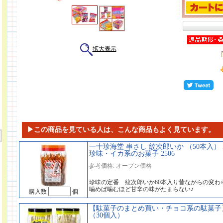
拡大表示
▶この商品を見ている人は、こんな商品もよく見ています。
一十珍海堂 串さし 紋次郎いか （50本入）
珍味・イカ系のお菓子 2506
参考価格: オープン価格
珍味の定番 紋次郎いか60本入り昔ながらの変わ
噛めば噛むほど甘辛の味がたまらない♪
購入数
個
【駄菓子のまとめ買い・チョコ系の駄菓子】
（30個入）