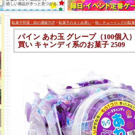
駄菓子問屋・卸の通販TOP
>
駄菓子のまとめ買い
>
飴・チューイングの駄菓
パイン あわ玉 グレープ（100個入）
買い キャンディ系のお菓子 2509