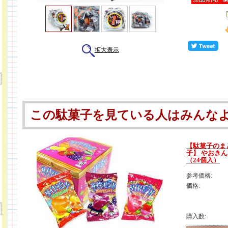
拡大表示
この駄菓子を見ている人はみんな
【駄菓子のま
子】 やおき
（24個入）
参考価格:
価格:
購入数: