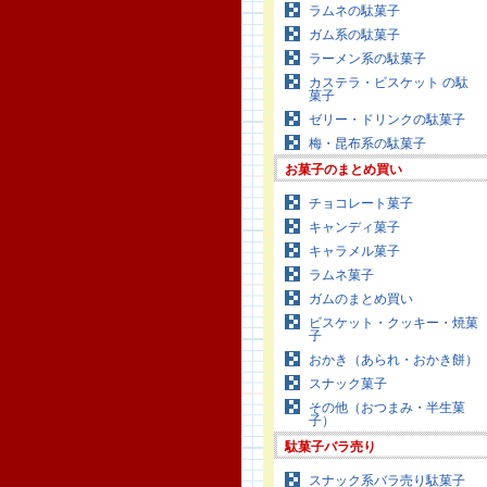
ラムネの駄菓子
ガム系の駄菓子
ラーメン系の駄菓子
カステラ・ビスケット の駄
菓子
ゼリー・ドリンクの駄菓子
梅・昆布系の駄菓子
お菓子のまとめ買い
チョコレート菓子
キャンディ菓子
キャラメル菓子
ラムネ菓子
ガムのまとめ買い
ビスケット・クッキー・焼菓
子
おかき（あられ・おかき餅）
スナック菓子
その他（おつまみ・半生菓
子）
駄菓子バラ売り
スナック系バラ売り駄菓子