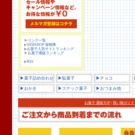
▶
リンク一覧
▶
WEBSHOP 探検隊
▶
お菓子人気サイトランキング
▶
お菓子通販ランキング
▶
RSS
▶菓子詰め合わせ
▶駄菓子
▶チョコ
▶おかき
▶スナック菓子
▶おつまみ他
お菓子 通販TOP
|
買い物ガイド