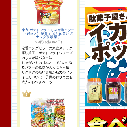
東豊 ポテトフライ じゃが塩バター
（20個入） 駄菓子 まとめ買い ス
ナック系 駄菓子
698円(税抜 646円)
定番ロングセラーの東豊スナック
系駄菓子、ポテトフライシリーズ
のじゃが塩バター味
じゃがいもの甘みと、ほんのり香
るバターの風味が大人にも人気
サクサクの軽い食感が魅力のフラ
イせんべいは、子供のおやつにも
大人のおつまみにも！