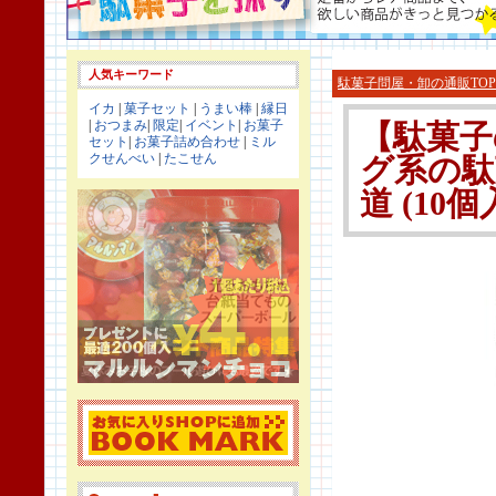
人気キーワード
駄菓子問屋・卸の通販TOP
イカ
|
菓子セット
|
うまい棒
|
縁日
|
おつまみ
|
限定
|
イベント
|
お菓子
【駄菓子
セット
|
お菓子詰め合わせ
|
ミル
クせんべい
|
たこせん
グ系の駄
道 (10個