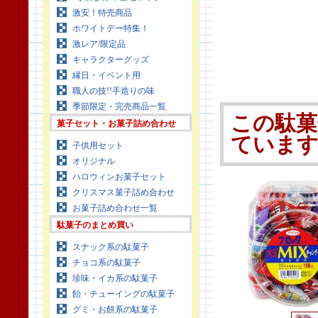
激安！特売商品
ホワイトデー特集！
激レア/限定品
キャラクターグッズ
縁日・イベント用
職人の技!!手造りの味
季節限定・完売商品一覧
この駄菓
菓子セット・お菓子詰め合わせ
ていま
子供用セット
オリジナル
ハロウィンお菓子セット
クリスマス菓子詰め合わせ
お菓子詰め合わせ一覧
駄菓子のまとめ買い
スナック系の駄菓子
チョコ系の駄菓子
珍味・イカ系の駄菓子
飴・チューイングの駄菓子
グミ・お餅系の駄菓子