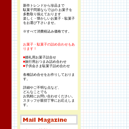
新作トレンドから珍品まで
駄菓子問屋ならではの お菓子を
多数取り揃えております
楽しく・懐かしいお菓子・駄菓子
をお選び下さいませ。
※すべて消費税込み価格です。
お菓子・駄菓子の詰め合わせもあ
ります！
■
婚礼用お菓子詰合せ
■
旅行用おつまみ詰め合わせ
■
子供会さま駄菓子詰め合わせ
各種詰め合せをお作りしておりま
す。
詳細やご不明な点など、
どんなことでも
お気軽にお問い合わせください。
スタッフが親切丁寧にお応えしま
す。