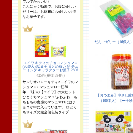
フルでかわいい♪
こんにゃく効果で、お腹に優しい
ゼリーは、お財布にも優しいお得
なお菓子です。
エイワ キティのチョコマシュマロ
(30袋入) 駄菓子 まとめ買い 飴 チュ
ーイング キャラクターお菓子 2506
425円(税抜 394円)
サンリオハローキティ×エイワのマ
シュマロ♪ マシュマロ一筋50
年、"味"の【エイワ】の大ヒット
ひとくちマシュマロ!ふわふわ、も
ちもちの食感のマシュマロにはチ
ョコが中に入っています。 ひとく
ちサイズの完全個包装タイプ