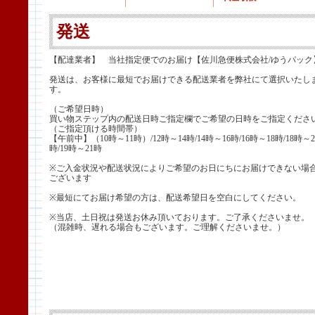
発送
【配達業者】 当社指定便でのお届け【佐川急便株式会社/ゆうパック
発送は、お客様に最短でお届けできる配送業者を弊社にて選択いたし
す。
（ご希望日時）
買い物ステップ内の配送日時ご指定欄でご希望の日時をご指定くださ
（ご指定頂ける時間帯）
【午前中】（10時～11時）/12時～14時/14時～16時/16時～18時/18時～2
時/19時～21時
※ご入金状況や配送状況によりご希望のお日にちにお届けできない場
ございます
※最短にてお届け希望の方は、配送希望日を空白にしてください。
※当店、土日祝は発送お休み頂いております。ご了承くださいませ。
（混雑時、遅れる場合もございます。ご理解くださいませ。）