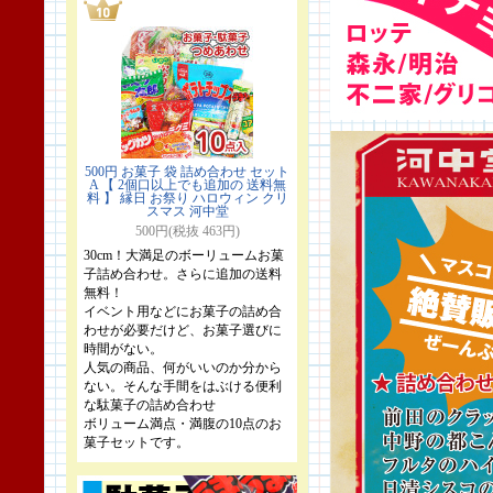
500円 お菓子 袋 詰め合わせ セット
A 【 2個口以上でも追加の 送料無
料 】 縁日 お祭り ハロウィン クリ
スマス 河中堂
500円(税抜 463円)
30cm！大満足のボーリュームお菓
子詰め合わせ。さらに追加の送料
無料！
イベント用などにお菓子の詰め合
わせが必要だけど、お菓子選びに
時間がない。
人気の商品、何がいいのか分から
ない。そんな手間をはぶける便利
な駄菓子の詰め合わせ
ボリューム満点・満腹の10点のお
菓子セットです。