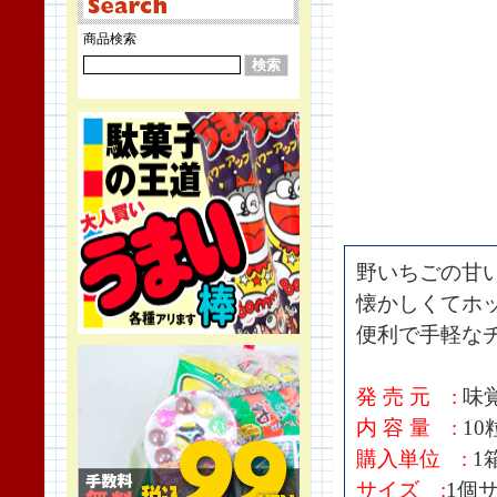
商品検索
野いちごの甘
懐かしくてホ
便利で手軽な
発 売 元 :
味
内 容 量 :
10
購入単位 :
1
サイズ :
1個サ