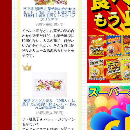
河中堂 200円 お菓子詰め合わせ A
セット【 2個口以上でも追加の 送
料無料 】縁日 お祭り ハロウィン
クリスマス
200円(税抜 185円)
イベント用などにお菓子の詰め合
わせが必要だけど、お菓子選びに
時間がない。人気の商品、何がい
いのか分からない。そんな時に便
利なボリューム感のあるセット菓
子です。
菓道 どんどん焼き （15個入） 駄
菓子 まとめ買い おせんべい・あら
れ系の駄菓子 2506
424円(税抜 393円)
ザ・駄菓子★ パッケージデザイン
もかわいく
どんどんとまつりばやしが聞こえ