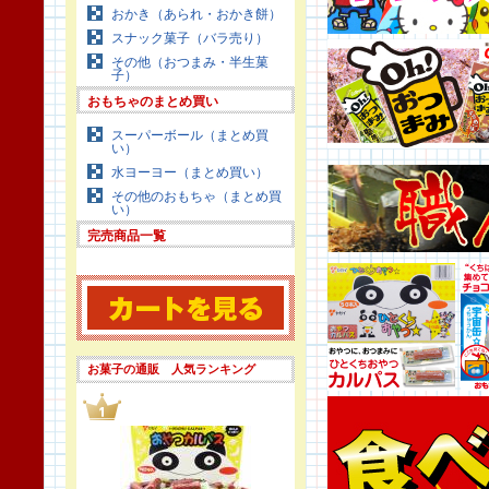
おかき（あられ・おかき餅）
スナック菓子（バラ売り）
その他（おつまみ・半生菓
子）
おもちゃのまとめ買い
スーパーボール（まとめ買
い）
水ヨーヨー（まとめ買い）
その他のおもちゃ（まとめ買
い）
完売商品一覧
お菓子の通販 人気ランキング