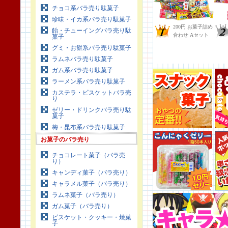
チョコ系バラ売り駄菓子
珍味・イカ系バラ売り駄菓子
飴・チューイングバラ売り駄
菓子
グミ・お餅系バラ売り駄菓子
ラムネバラ売り駄菓子
ガム系バラ売り駄菓子
ラーメン系バラ売り駄菓子
カステラ・ビスケットバラ売
り
ゼリー・ドリンクバラ売り駄
菓子
梅・昆布系バラ売り駄菓子
お菓子のバラ売り
チョコレート菓子（バラ売
り）
キャンディ菓子（バラ売り）
キャラメル菓子（バラ売り）
ラムネ菓子（バラ売り）
ガム菓子（バラ売り）
ビスケット・クッキー・焼菓
子