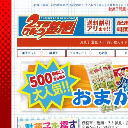
駄菓子問屋・卸の通販TOP
|
特定商取引法に基づく表記
|
会社案内
|
カー
駄菓子問屋・
お菓子 通販TOP
|
買い物ガイド