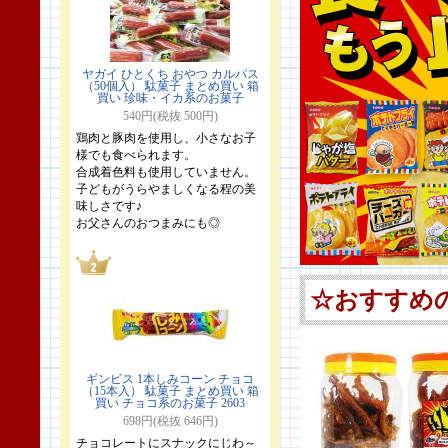
ヤガイ ひとくち おやつ カルパス
（50個入） 駄菓子 まとめ買い 箱
買い 珍味・イカ系のお菓子
540円(税抜 500円)
鶏肉と豚肉を使用し、小さなお子
様でも食べられます。
合成着色料も使用していません。
子どもがうらやましくなる程の美
味しさです♪
お父さんのおつまみにも◎
ギンビス 1本しみコーン チョコ
（15本入） 駄菓子 まとめ買い 箱
買い チョコ系のお菓子 2603
698円(税抜 646円)
チョコレートにスナックにじわ～