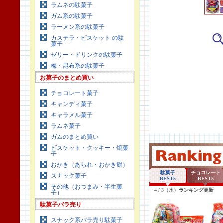
ラムネの駄菓子
ガム系の駄菓子
ラーメン系の駄菓子
カステラ・ビスケット の駄
菓子
ゼリー・ドリンクの駄菓子
梅・昆布系の駄菓子
お菓子のまとめ買い
チョコレート菓子
キャンディ菓子
キャラメル菓子
ラムネ菓子
ガムのまとめ買い
ビスケット・クッキー・焼菓
子
おかき（あられ・おかき餅）
スナック菓子
その他（おつまみ・半生菓
子）
駄菓子バラ売り
スナック系バラ売り駄菓子