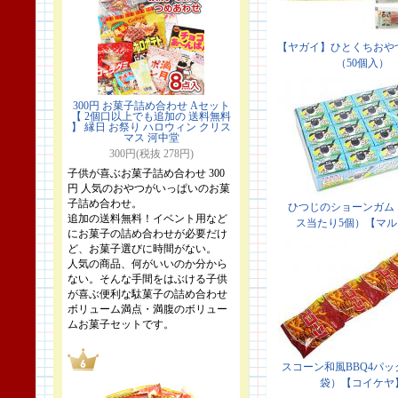
300円 お菓子詰め合わせ Aセット
【 2個口以上でも追加の 送料無料
】 縁日 お祭り ハロウィン クリス
マス 河中堂
300円(税抜 278円)
子供が喜ぶお菓子詰め合わせ 300
円 人気のおやつがいっぱいのお菓
子詰め合わせ。
追加の送料無料！イベント用など
にお菓子の詰め合わせが必要だけ
ど、お菓子選びに時間がない。
人気の商品、何がいいのか分から
ない。そんな手間をはぶける子供
が喜ぶ便利な駄菓子の詰め合わせ
ボリューム満点・満腹のボリュー
ムお菓子セットです。