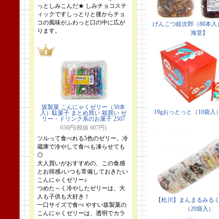
っとしみこんだ★ しみチョコステ
ィックですしっとりと後からチョ
コの風味がふわっと口の中に広が
ります。
坂製菓 こんにゃくゼリー（50本
入）駄菓子 まとめ買い 箱買い ゼ
リー・ドリンク系のお菓子 2507
656円(税抜 607円)
ツルって食べれる5色のゼリー。冷
蔵庫で冷やして食べも凍らせても
◎
大人買いがおすすめの、この食感
とお得感♪いつも常備しておきたい
こんにゃくゼリー♪
つめた～く冷やしたゼリーは、大
人も子供も大好き！
一口サイズで食べ やすい坂製菓の
こんにゃくゼリーは、透明でカラ