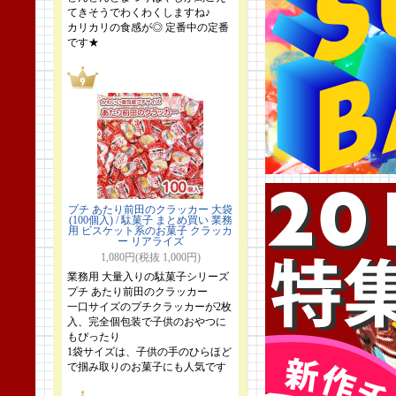
てきそうでわくわくしますね♪
カリカリの食感が◎ 定番中の定番
です★
プチ あたり前田のクラッカー 大袋
(100個入) / 駄菓子 まとめ買い 業務
用 ビスケット系のお菓子 クラッカ
ー リアライズ
1,080円(税抜 1,000円)
業務用 大量入りの駄菓子シリーズ
プチ あたり前田のクラッカー
一口サイズのプチクラッカーが2枚
入、完全個包装で子供のおやつに
もぴったり
1袋サイズは、子供の手のひらほど
で掴み取りのお菓子にも人気です