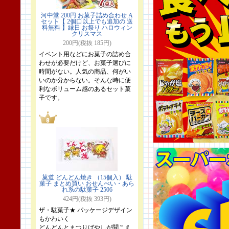
河中堂 200円 お菓子詰め合わせ A
セット【 2個口以上でも追加の 送
料無料 】縁日 お祭り ハロウィン
クリスマス
200円(税抜 185円)
イベント用などにお菓子の詰め合
わせが必要だけど、お菓子選びに
時間がない。人気の商品、何がい
いのか分からない。そんな時に便
利なボリューム感のあるセット菓
子です。
菓道 どんどん焼き （15個入） 駄
菓子 まとめ買い おせんべい・あら
れ系の駄菓子 2506
424円(税抜 393円)
ザ・駄菓子★ パッケージデザイン
もかわいく
どんどんとまつりばやしが聞こえ