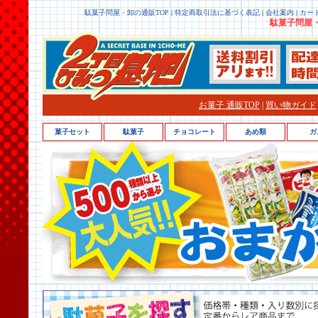
駄菓子問屋・卸の通販TOP
|
特定商取引法に基づく表記
|
会社案内
|
カー
駄菓子問屋・
お菓子 通販TOP
|
買い物ガイド