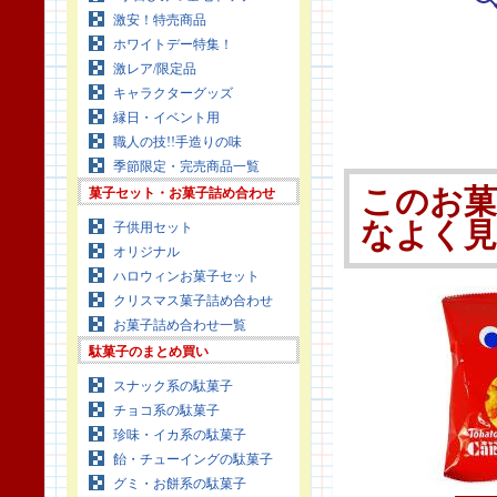
激安！特売商品
ホワイトデー特集！
激レア/限定品
キャラクターグッズ
縁日・イベント用
職人の技!!手造りの味
季節限定・完売商品一覧
このお
菓子セット・お菓子詰め合わせ
なよく
子供用セット
オリジナル
ハロウィンお菓子セット
クリスマス菓子詰め合わせ
お菓子詰め合わせ一覧
駄菓子のまとめ買い
スナック系の駄菓子
チョコ系の駄菓子
珍味・イカ系の駄菓子
飴・チューイングの駄菓子
グミ・お餅系の駄菓子