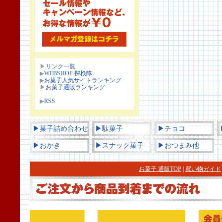
▶
リンク一覧
▶
WEBSHOP 探検隊
▶
お菓子人気サイトランキング
▶
お菓子通販ランキング
▶
RSS
▶菓子詰め合わせ
▶駄菓子
▶チョコ
▶おかき
▶スナック菓子
▶おつまみ他
お菓子 通販TOP
|
買い物ガイド