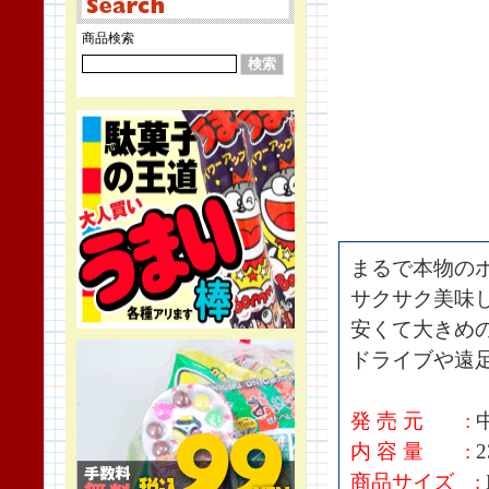
商品検索
まるで本物の
サクサク美味
安くて大きめ
ドライブや遠
発 売 元 :
内 容 量 :
2
商品サイズ :