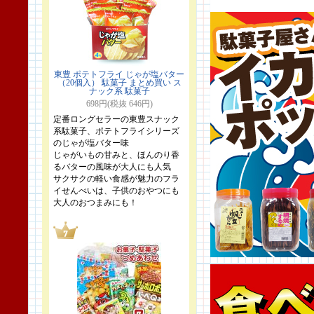
東豊 ポテトフライ じゃが塩バター
（20個入） 駄菓子 まとめ買い ス
ナック系 駄菓子
698円(税抜 646円)
定番ロングセラーの東豊スナック
系駄菓子、ポテトフライシリーズ
のじゃが塩バター味
じゃがいもの甘みと、ほんのり香
るバターの風味が大人にも人気
サクサクの軽い食感が魅力のフラ
イせんべいは、子供のおやつにも
大人のおつまみにも！