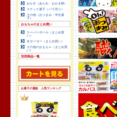
おかき（あられ・おかき餅）
スナック菓子（バラ売り）
その他（おつまみ・半生菓
子）
おもちゃのまとめ買い
スーパーボール（まとめ買
い）
水ヨーヨー（まとめ買い）
その他のおもちゃ（まとめ買
い）
完売商品一覧
お菓子の通販 人気ランキング