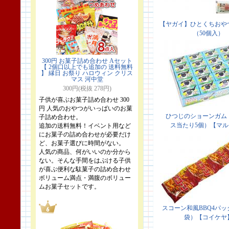
300円 お菓子詰め合わせ Aセット
【 2個口以上でも追加の 送料無料
】 縁日 お祭り ハロウィン クリス
マス 河中堂
300円(税抜 278円)
子供が喜ぶお菓子詰め合わせ 300
円 人気のおやつがいっぱいのお菓
子詰め合わせ。
追加の送料無料！イベント用など
にお菓子の詰め合わせが必要だけ
ど、お菓子選びに時間がない。
人気の商品、何がいいのか分から
ない。そんな手間をはぶける子供
が喜ぶ便利な駄菓子の詰め合わせ
ボリューム満点・満腹のボリュー
ムお菓子セットです。