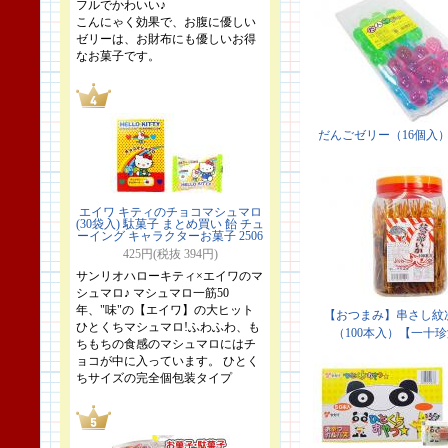
フルでかわいい♪
こんにゃく効果で、お腹に優しい
ゼリーは、お財布にも優しいお得
なお菓子です。
エイワ キティのチョコマシュマロ
(30袋入) 駄菓子 まとめ買い 飴 チュ
ーイング キャラクターお菓子 2506
425円(税抜 394円)
サンリオハローキティ×エイワのマ
シュマロ♪ マシュマロ一筋50
年、"味"の【エイワ】の大ヒット
ひとくちマシュマロ!ふわふわ、も
ちもちの食感のマシュマロにはチ
ョコが中に入っています。 ひとく
ちサイズの完全個包装タイプ