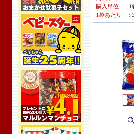
購入単位 :
1
1袋あたり :