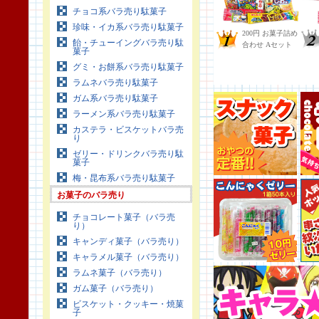
チョコ系バラ売り駄菓子
珍味・イカ系バラ売り駄菓子
飴・チューイングバラ売り駄
菓子
グミ・お餅系バラ売り駄菓子
ラムネバラ売り駄菓子
ガム系バラ売り駄菓子
ラーメン系バラ売り駄菓子
カステラ・ビスケットバラ売
り
ゼリー・ドリンクバラ売り駄
菓子
梅・昆布系バラ売り駄菓子
お菓子のバラ売り
チョコレート菓子（バラ売
り）
キャンディ菓子（バラ売り）
キャラメル菓子（バラ売り）
ラムネ菓子（バラ売り）
ガム菓子（バラ売り）
ビスケット・クッキー・焼菓
子