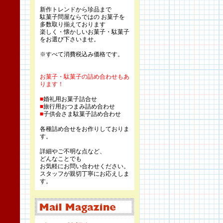
新作トレンドから珍品まで
駄菓子問屋ならではの お菓子を
多数取り揃えております
楽しく・懐かしいお菓子・駄菓子
をお選び下さいませ。
※すべて消費税込み価格です。
お菓子・駄菓子の詰め合わせもあ
ります！
■
婚礼用お菓子詰合せ
■
旅行用おつまみ詰め合わせ
■
子供会さま駄菓子詰め合わせ
各種詰め合せをお作りしておりま
す。
詳細やご不明な点など、
どんなことでも
お気軽にお問い合わせください。
スタッフが親切丁寧にお応えしま
す。