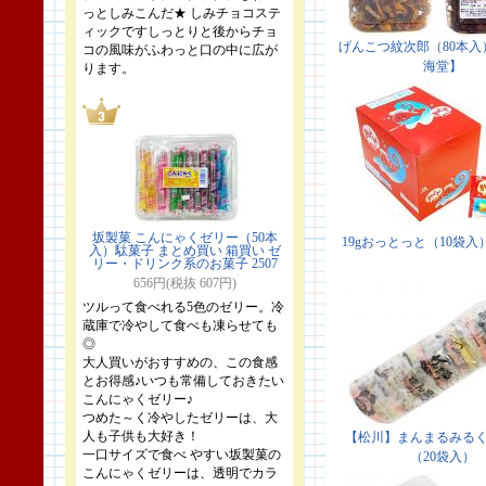
っとしみこんだ★ しみチョコステ
ィックですしっとりと後からチョ
コの風味がふわっと口の中に広が
ります。
坂製菓 こんにゃくゼリー（50本
入）駄菓子 まとめ買い 箱買い ゼ
リー・ドリンク系のお菓子 2507
656円(税抜 607円)
ツルって食べれる5色のゼリー。冷
蔵庫で冷やして食べも凍らせても
◎
大人買いがおすすめの、この食感
とお得感♪いつも常備しておきたい
こんにゃくゼリー♪
つめた～く冷やしたゼリーは、大
人も子供も大好き！
一口サイズで食べ やすい坂製菓の
こんにゃくゼリーは、透明でカラ