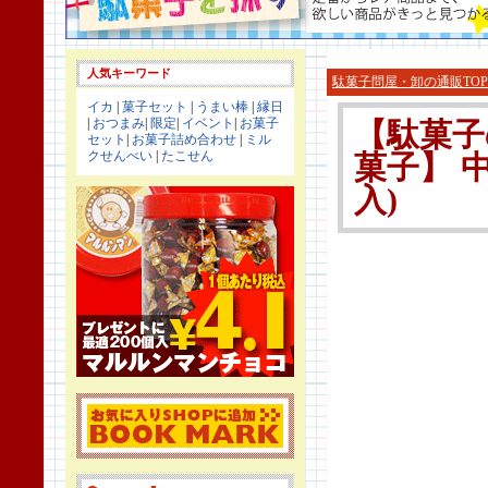
人気キーワード
駄菓子問屋・卸の通販TOP
イカ
|
菓子セット
|
うまい棒
|
縁日
|
おつまみ
|
限定
|
イベント
|
お菓子
【駄菓子
セット
|
お菓子詰め合わせ
|
ミル
クせんべい
|
たこせん
菓子】 中
入)