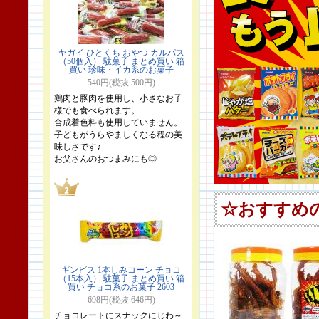
ヤガイ ひとくち おやつ カルパス
（50個入） 駄菓子 まとめ買い 箱
買い 珍味・イカ系のお菓子
540円(税抜 500円)
鶏肉と豚肉を使用し、小さなお子
様でも食べられます。
合成着色料も使用していません。
子どもがうらやましくなる程の美
味しさです♪
お父さんのおつまみにも◎
ギンビス 1本しみコーン チョコ
（15本入） 駄菓子 まとめ買い 箱
買い チョコ系のお菓子 2603
698円(税抜 646円)
チョコレートにスナックにじわ～