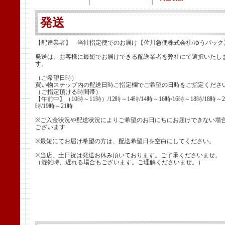
発送
【配達業者】 当社指定便でのお届け【佐川急便株式会社/ゆうパック
発送は、お客様に最短でお届けできる配送業者を弊社にて選択いたし
す。
（ご希望日時）
買い物ステップ内の配送日時ご指定欄でご希望の日時をご指定くださ
（ご指定頂ける時間帯）
【午前中】（10時～11時）/12時～14時/14時～16時/16時～18時/18時～2
時/19時～21時
※ご入金状況や配送状況によりご希望のお日にちにお届けできない場
ございます
※最短にてお届け希望の方は、配送希望日を空白にしてください。
※当店、土日祝は発送お休み頂いております。ご了承くださいませ。
（混雑時、遅れる場合もございます。ご理解くださいませ。）