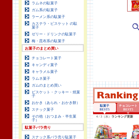
ラムネの駄菓子
ガム系の駄菓子
ラーメン系の駄菓子
カステラ・ビスケット の駄
菓子
ゼリー・ドリンクの駄菓子
梅・昆布系の駄菓子
お菓子のまとめ買い
チョコレート菓子
キャンディ菓子
キャラメル菓子
ラムネ菓子
ガムのまとめ買い
ビスケット・クッキー・焼菓
子
おかき（あられ・おかき餅）
スナック菓子
その他（おつまみ・半生菓
子）
駄菓子バラ売り
スナック系バラ売り駄菓子