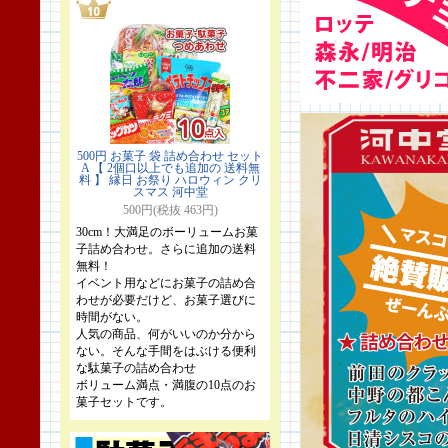
500円 お菓子 袋 詰め合わせ セット
A 【 2個口以上でも追加の 送料無
料 】 縁日 お祭り ハロウィン クリ
スマス 河中堂
500円(税抜 463円)
30cm！大満足のボーリュームお菓
子詰め合わせ。さらに追加の送料
無料！
イベント用などにお菓子の詰め合
わせが必要だけど、お菓子選びに
時間がない。
人気の商品、何がいいのか分から
ない。そんな手間をはぶける便利
な駄菓子の詰め合わせ
ボリューム満点・満腹の10点のお
菓子セットです。