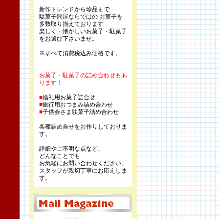
新作トレンドから珍品まで
駄菓子問屋ならではの お菓子を
多数取り揃えております
楽しく・懐かしいお菓子・駄菓子
をお選び下さいませ。
※すべて消費税込み価格です。
お菓子・駄菓子の詰め合わせもあ
ります！
■
婚礼用お菓子詰合せ
■
旅行用おつまみ詰め合わせ
■
子供会さま駄菓子詰め合わせ
各種詰め合せをお作りしておりま
す。
詳細やご不明な点など、
どんなことでも
お気軽にお問い合わせください。
スタッフが親切丁寧にお応えしま
す。