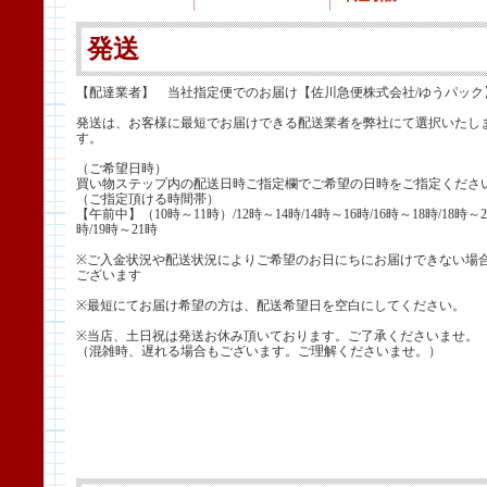
発送
【配達業者】 当社指定便でのお届け【佐川急便株式会社/ゆうパック
発送は、お客様に最短でお届けできる配送業者を弊社にて選択いたし
す。
（ご希望日時）
買い物ステップ内の配送日時ご指定欄でご希望の日時をご指定くださ
（ご指定頂ける時間帯）
【午前中】（10時～11時）/12時～14時/14時～16時/16時～18時/18時～2
時/19時～21時
※ご入金状況や配送状況によりご希望のお日にちにお届けできない場
ございます
※最短にてお届け希望の方は、配送希望日を空白にしてください。
※当店、土日祝は発送お休み頂いております。ご了承くださいませ。
（混雑時、遅れる場合もございます。ご理解くださいませ。）