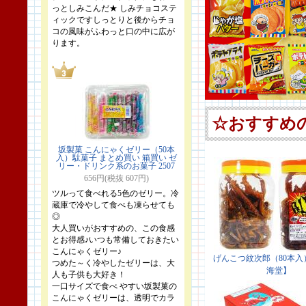
っとしみこんだ★ しみチョコステ
ィックですしっとりと後からチョ
コの風味がふわっと口の中に広が
ります。
坂製菓 こんにゃくゼリー（50本
入）駄菓子 まとめ買い 箱買い ゼ
リー・ドリンク系のお菓子 2507
656円(税抜 607円)
ツルって食べれる5色のゼリー。冷
蔵庫で冷やして食べも凍らせても
◎
大人買いがおすすめの、この食感
とお得感♪いつも常備しておきたい
こんにゃくゼリー♪
つめた～く冷やしたゼリーは、大
人も子供も大好き！
一口サイズで食べ やすい坂製菓の
こんにゃくゼリーは、透明でカラ