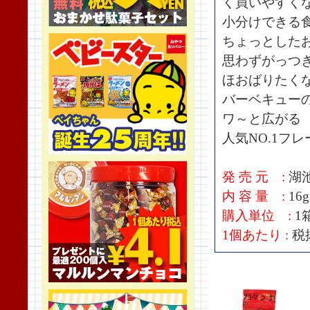
く買いやすく
小分けできる
ちょっとした
思わずがっつ
ほおばりたく
バーベキュー
ワ～と広がる
人気NO.1フ
発 売 元 :
湖
内 容 量 :
16g
購入単位 :
1箱
1個あたり :
税