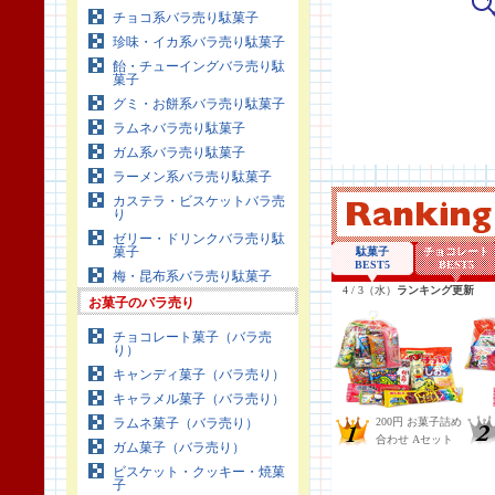
チョコ系バラ売り駄菓子
珍味・イカ系バラ売り駄菓子
飴・チューイングバラ売り駄
菓子
グミ・お餅系バラ売り駄菓子
ラムネバラ売り駄菓子
ガム系バラ売り駄菓子
ラーメン系バラ売り駄菓子
カステラ・ビスケットバラ売
り
ゼリー・ドリンクバラ売り駄
菓子
梅・昆布系バラ売り駄菓子
お菓子のバラ売り
チョコレート菓子（バラ売
り）
キャンディ菓子（バラ売り）
キャラメル菓子（バラ売り）
ラムネ菓子（バラ売り）
ガム菓子（バラ売り）
ビスケット・クッキー・焼菓
子