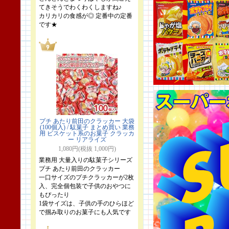
てきそうでわくわくしますね♪
カリカリの食感が◎ 定番中の定番
です★
プチ あたり前田のクラッカー 大袋
(100個入) / 駄菓子 まとめ買い 業務
用 ビスケット系のお菓子 クラッカ
ー リアライズ
1,080円(税抜 1,000円)
業務用 大量入りの駄菓子シリーズ
プチ あたり前田のクラッカー
一口サイズのプチクラッカーが2枚
入、完全個包装で子供のおやつに
もぴったり
1袋サイズは、子供の手のひらほど
で掴み取りのお菓子にも人気です