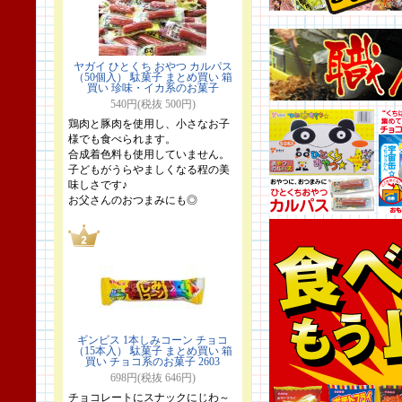
ヤガイ ひとくち おやつ カルパス
（50個入） 駄菓子 まとめ買い 箱
買い 珍味・イカ系のお菓子
540円(税抜 500円)
鶏肉と豚肉を使用し、小さなお子
様でも食べられます。
合成着色料も使用していません。
子どもがうらやましくなる程の美
味しさです♪
お父さんのおつまみにも◎
ギンビス 1本しみコーン チョコ
（15本入） 駄菓子 まとめ買い 箱
買い チョコ系のお菓子 2603
698円(税抜 646円)
チョコレートにスナックにじわ～