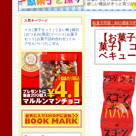
人気キーワード
駄菓子問屋・卸の通販TOP
菓子
>
ミニサイズ・カッ
イカ
|
菓子セット
|
うまい棒
|
縁日
|
おつまみ
|
限定
|
イベント
|
お菓子
【お菓子
セット
|
お菓子詰め合わせ
|
ミル
クせんべい
|
たこせん
菓子】 
ベキュー 