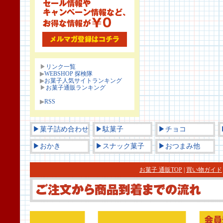
▶
リンク一覧
▶
WEBSHOP 探検隊
▶
お菓子人気サイトランキング
▶
お菓子通販ランキング
▶
RSS
▶菓子詰め合わせ
▶駄菓子
▶チョコ
▶おかき
▶スナック菓子
▶おつまみ他
お菓子 通販TOP
|
買い物ガイド