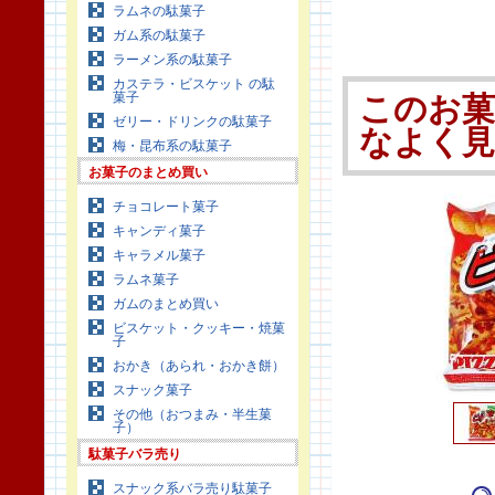
ラムネの駄菓子
ガム系の駄菓子
ラーメン系の駄菓子
カステラ・ビスケット の駄
菓子
このお
ゼリー・ドリンクの駄菓子
なよく
梅・昆布系の駄菓子
お菓子のまとめ買い
チョコレート菓子
キャンディ菓子
キャラメル菓子
ラムネ菓子
ガムのまとめ買い
ビスケット・クッキー・焼菓
子
おかき（あられ・おかき餅）
スナック菓子
その他（おつまみ・半生菓
子）
駄菓子バラ売り
スナック系バラ売り駄菓子