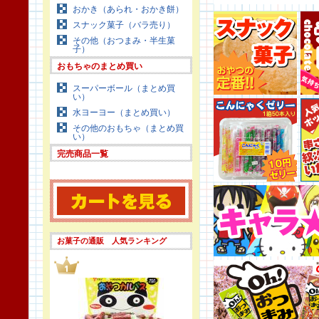
おかき（あられ・おかき餅）
スナック菓子（バラ売り）
その他（おつまみ・半生菓
子）
おもちゃのまとめ買い
スーパーボール（まとめ買
い）
水ヨーヨー（まとめ買い）
その他のおもちゃ（まとめ買
い）
完売商品一覧
お菓子の通販 人気ランキング