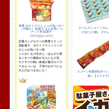
東豊 ポテトフライ じゃが塩バター
（20個入） 駄菓子 まとめ買い ス
ナック系 駄菓子
698円(税抜 646円)
定番ロングセラーの東豊スナック
系駄菓子、ポテトフライシリーズ
のじゃが塩バター味
じゃがいもの甘みと、ほんのり香
るバターの風味が大人にも人気
サクサクの軽い食感が魅力のフラ
イせんべいは、子供のおやつにも
大人のおつまみにも！