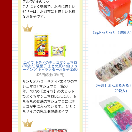
フルでかわいい♪
こんにゃく効果で、お腹に優しい
ゼリーは、お財布にも優しいお得
なお菓子です。
エイワ キティのチョコマシュマロ
(30袋入) 駄菓子 まとめ買い 飴 チュ
ーイング キャラクターお菓子 2506
425円(税抜 394円)
サンリオハローキティ×エイワのマ
シュマロ♪ マシュマロ一筋50
年、"味"の【エイワ】の大ヒット
ひとくちマシュマロ!ふわふわ、も
ちもちの食感のマシュマロにはチ
ョコが中に入っています。 ひとく
ちサイズの完全個包装タイプ