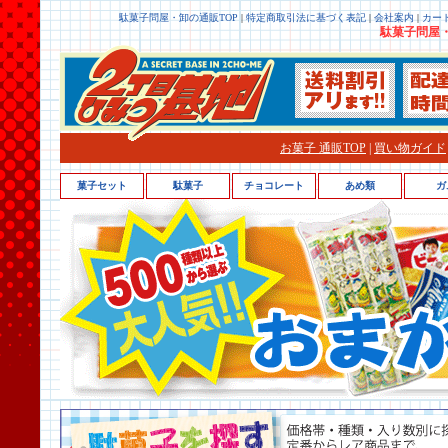
駄菓子問屋・卸の通販TOP
|
特定商取引法に基づく表記
|
会社案内
|
カー
駄菓子問屋・
お菓子 通販TOP
|
買い物ガイド