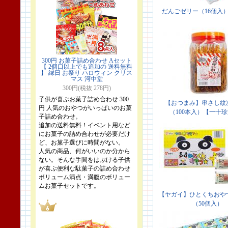
300円 お菓子詰め合わせ Aセット
【 2個口以上でも追加の 送料無料
】 縁日 お祭り ハロウィン クリス
マス 河中堂
300円(税抜 278円)
子供が喜ぶお菓子詰め合わせ 300
円 人気のおやつがいっぱいのお菓
子詰め合わせ。
追加の送料無料！イベント用など
にお菓子の詰め合わせが必要だけ
ど、お菓子選びに時間がない。
人気の商品、何がいいのか分から
ない。そんな手間をはぶける子供
が喜ぶ便利な駄菓子の詰め合わせ
ボリューム満点・満腹のボリュー
ムお菓子セットです。