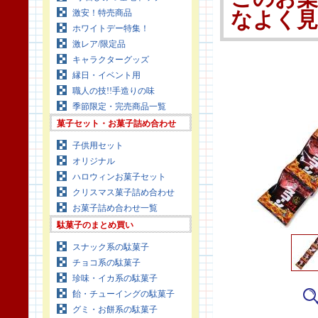
激安！特売商品
なよく
ホワイトデー特集！
激レア/限定品
キャラクターグッズ
縁日・イベント用
職人の技!!手造りの味
季節限定・完売商品一覧
菓子セット・お菓子詰め合わせ
子供用セット
オリジナル
ハロウィンお菓子セット
クリスマス菓子詰め合わせ
お菓子詰め合わせ一覧
駄菓子のまとめ買い
スナック系の駄菓子
チョコ系の駄菓子
珍味・イカ系の駄菓子
飴・チューイングの駄菓子
グミ・お餅系の駄菓子