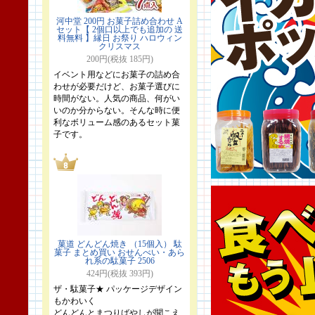
河中堂 200円 お菓子詰め合わせ A
セット【 2個口以上でも追加の 送
料無料 】縁日 お祭り ハロウィン
クリスマス
200円(税抜 185円)
イベント用などにお菓子の詰め合
わせが必要だけど、お菓子選びに
時間がない。人気の商品、何がい
いのか分からない。そんな時に便
利なボリューム感のあるセット菓
子です。
菓道 どんどん焼き （15個入） 駄
菓子 まとめ買い おせんべい・あら
れ系の駄菓子 2506
424円(税抜 393円)
ザ・駄菓子★ パッケージデザイン
もかわいく
どんどんとまつりばやしが聞こえ