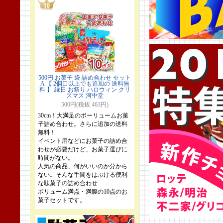
500円 お菓子 袋 詰め合わせ セット
A 【 2個口以上でも追加の 送料無
料 】 縁日 お祭り ハロウィン クリ
スマス 河中堂
500円(税抜 463円)
30cm！大満足のボーリュームお菓
子詰め合わせ。さらに追加の送料
無料！
イベント用などにお菓子の詰め合
わせが必要だけど、お菓子選びに
時間がない。
人気の商品、何がいいのか分から
ない。そんな手間をはぶける便利
な駄菓子の詰め合わせ
ボリューム満点・満腹の10点のお
菓子セットです。