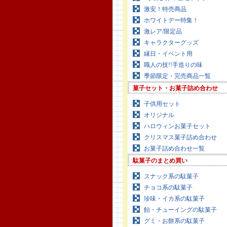
激安！特売商品
ホワイトデー特集！
激レア/限定品
キャラクターグッズ
縁日・イベント用
職人の技!!手造りの味
季節限定・完売商品一覧
菓子セット・お菓子詰め合わせ
子供用セット
オリジナル
ハロウィンお菓子セット
クリスマス菓子詰め合わせ
お菓子詰め合わせ一覧
駄菓子のまとめ買い
スナック系の駄菓子
チョコ系の駄菓子
珍味・イカ系の駄菓子
飴・チューイングの駄菓子
グミ・お餅系の駄菓子