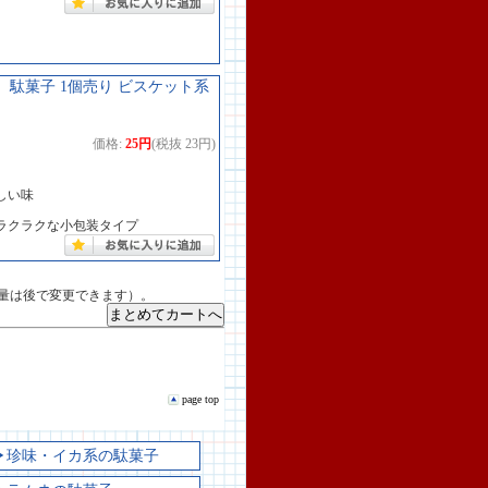
 駄菓子 1個売り ビスケット系
価格:
25円
(税抜 23円)
しい味
ラクラクな小包装タイプ
量は後で変更できます）。
page top
▶珍味・イカ系の駄菓子