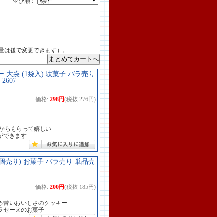
並び順：
量は後で変更できます）。
大袋 (1袋入) 駄菓子 バラ売り
607
価格:
298円
(税抜 276円)
だからもらって嬉しい
ができます
個売り) お菓子 バラ売り 単品売
価格:
200円
(税抜 185円)
ろ苦いおいしさのクッキー
ラセーヌのお菓子