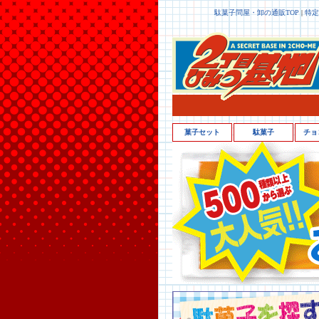
駄菓子問屋・卸の通販TOP
|
特定