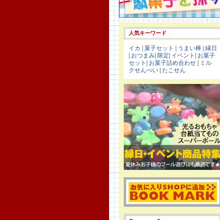
人気キーワード
イカ
|
菓子セット
|
うまい棒
|
縁日
|
おつまみ
|
限定
|
イベント
|
お菓子
セット
|
お菓子詰め合わせ
|
ミル
クせんべい
|
たこせん