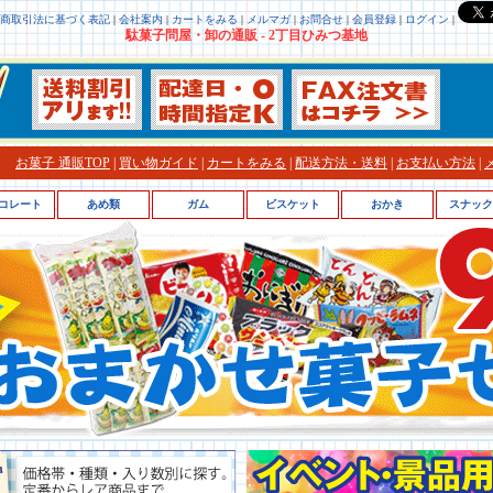
商取引法に基づく表記
|
会社案内
|
カートをみる
|
メルマガ
|
お問合せ
|
会員登録
|
ログイン
|
駄菓子問屋・卸の通販 - 2丁目ひみつ基地
お菓子 通販TOP
|
買い物ガイド
|
カートをみる
|
配送方法・送料
|
お支払い方法
|