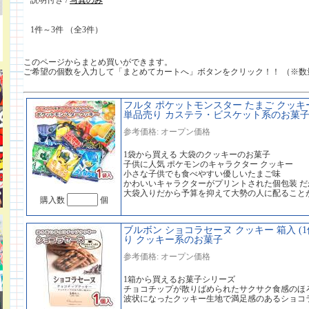
説明付き /
写真のみ
1件～3件 （全3件）
このページからまとめ買いができます。
ご希望の個数を入力して「まとめてカートへ」ボタンをクリック！！ （※数
フルタ ポケットモンスター たまご クッキー 
単品売り カステラ・ビスケット系のお菓子 2
参考価格: オープン価格
1袋から買える 大袋のクッキーのお菓子
子供に人気 ポケモンのキャラクター クッキー
小さな子供でも食べやすい優しいたまご味
かわいいキャラクターがプリントされた個包装 
大袋入りだから予算を抑えて大勢の人に配ること
購入数
個
ブルボン ショコラセーヌ クッキー 箱入 (1
り クッキー系のお菓子
参考価格: オープン価格
1箱から買えるお菓子シリーズ
チョコチップが散りばめられたサクサク食感のほ
波状になったクッキー生地で満足感のあるショコ