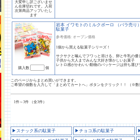
大変申し訳ございませ
ん在庫切れです。入荷
次第商品アップいたし
ます
岩本 イワモトのミルクボーロ （バラ売り）
駄菓子
参考価格: オープン価格
1個から買える駄菓子シリーズ！
サクサクと噛んでフワっと溶ける、卵と牛乳の優
子供から大人までみんな大好き懐かしいお菓子
レトロ感がかわいい動物のパッケージは持ち運び
購入数
個
このページからまとめ買いができます。
ご希望の個数を入力して「まとめてカートへ」ボタンをクリック！！ （※数
1件～3件 （全3件）
▶スナック系の駄菓子
▶チョコ系の駄菓子