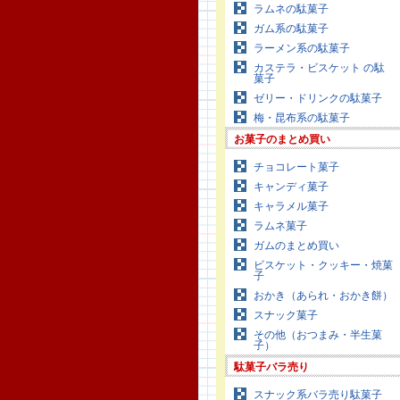
ラムネの駄菓子
ガム系の駄菓子
ラーメン系の駄菓子
カステラ・ビスケット の駄
菓子
ゼリー・ドリンクの駄菓子
梅・昆布系の駄菓子
お菓子のまとめ買い
チョコレート菓子
キャンディ菓子
キャラメル菓子
ラムネ菓子
ガムのまとめ買い
ビスケット・クッキー・焼菓
子
おかき（あられ・おかき餅）
スナック菓子
その他（おつまみ・半生菓
子）
駄菓子バラ売り
スナック系バラ売り駄菓子