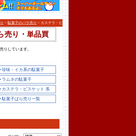
り
>
駄菓子のバラ売り
> カステラ・ビ
ら売り・単品買
売りしています。
▶珍味・イカ系の駄菓子
▶ラムネの駄菓子
▶カステラ・ビスケット 系
▶駄菓子ばら売り一覧