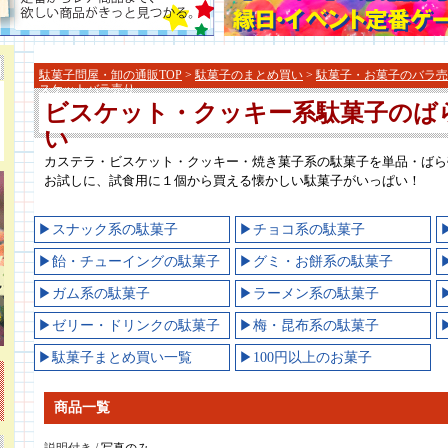
駄菓子問屋・卸の通販TOP
>
駄菓子のまとめ買い
>
駄菓子・お菓子のバラ売
スケットバラ売り
ビスケット・クッキー系駄菓子のば
い
カステラ・ビスケット・クッキー・焼き菓子系の駄菓子を単品・ばら
お試しに、試食用に１個から買える懐かしい駄菓子がいっぱい！
▶スナック系の駄菓子
▶チョコ系の駄菓子
▶飴・チューイングの駄菓子
▶グミ・お餅系の駄菓子
▶ガム系の駄菓子
▶ラーメン系の駄菓子
▶ゼリー・ドリンクの駄菓子
▶梅・昆布系の駄菓子
▶駄菓子まとめ買い一覧
▶100円以上のお菓子
商品一覧