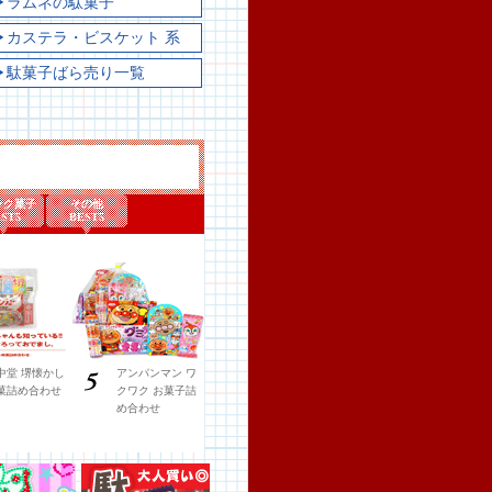
▶ラムネの駄菓子
▶カステラ・ビスケット 系
▶駄菓子ばら売り一覧