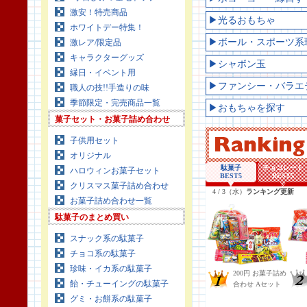
激安！特売商品
▶光るおもちゃ
ホワイトデー特集！
▶ボール・スポーツ系
激レア/限定品
キャラクターグッズ
▶シャボン玉
縁日・イベント用
▶ファンシー・バラエ
職人の技!!手造りの味
季節限定・完売商品一覧
▶おもちゃを探す
菓子セット・お菓子詰め合わせ
子供用セット
オリジナル
ハロウィンお菓子セット
クリスマス菓子詰め合わせ
お菓子詰め合わせ一覧
駄菓子のまとめ買い
スナック系の駄菓子
チョコ系の駄菓子
珍味・イカ系の駄菓子
飴・チューイングの駄菓子
グミ・お餅系の駄菓子