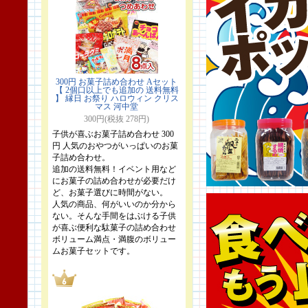
300円 お菓子詰め合わせ Aセット
【 2個口以上でも追加の 送料無料
】 縁日 お祭り ハロウィン クリス
マス 河中堂
300円(税抜 278円)
子供が喜ぶお菓子詰め合わせ 300
円 人気のおやつがいっぱいのお菓
子詰め合わせ。
追加の送料無料！イベント用など
にお菓子の詰め合わせが必要だけ
ど、お菓子選びに時間がない。
人気の商品、何がいいのか分から
ない。そんな手間をはぶける子供
が喜ぶ便利な駄菓子の詰め合わせ
ボリューム満点・満腹のボリュー
ムお菓子セットです。