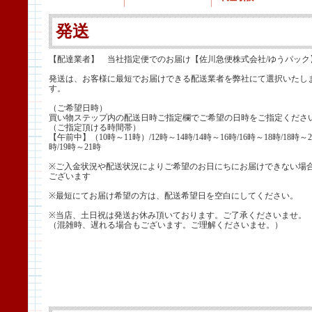
発送
【配達業者】 当社指定便でのお届け【佐川急便株式会社/ゆうパック
発送は、お客様に最短でお届けできる配送業者を弊社にて選択いたし
す。
（ご希望日時）
買い物ステップ内の配送日時ご指定欄でご希望の日時をご指定くださ
（ご指定頂ける時間帯）
【午前中】（10時～11時）/12時～14時/14時～16時/16時～18時/18時～2
時/19時～21時
※ご入金状況や配送状況によりご希望のお日にちにお届けできない場
ございます
※最短にてお届け希望の方は、配送希望日を空白にしてください。
※当店、土日祝は発送お休み頂いております。ご了承くださいませ。
（混雑時、遅れる場合もございます。ご理解くださいませ。）