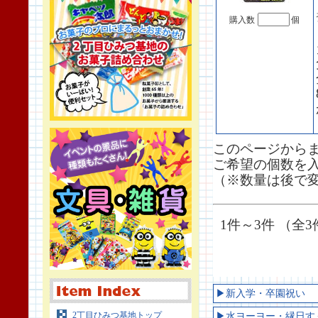
購入数
個
このページから
ご希望の個数を
（※数量は後で
1件～3件 （全3
▶新入学・卒園祝い
2丁目ひみつ基地トップ
▶水ヨーヨー・縁日す