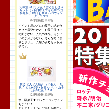
河中堂 200円 お菓子詰め合わせ A
セット【 2個口以上でも追加の 送
料無料 】縁日 お祭り ハロウィン
クリスマス
200円(税抜 185円)
イベント用などにお菓子の詰め合
わせが必要だけど、お菓子選びに
時間がない。人気の商品、何がい
いのか分からない。そんな時に便
利なボリューム感のあるセット菓
子です。
菓道 どんどん焼き （15個入） 駄
菓子 まとめ買い おせんべい・あら
れ系の駄菓子 2506
424円(税抜 393円)
ザ・駄菓子★ パッケージデザイン
もかわいく
どんどんとまつりばやしが聞こえ