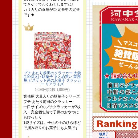
てきそうでわくわくしますね♪
カリカリの食感が◎ 定番中の定番
です★
プチ あたり前田のクラッカー 大袋
(100個入) / 駄菓子 まとめ買い 業務
用 ビスケット系のお菓子 クラッカ
ー リアライズ
1,080円(税抜 1,000円)
業務用 大量入りの駄菓子シリーズ
プチ あたり前田のクラッカー
一口サイズのプチクラッカーが2枚
入、完全個包装で子供のおやつに
もぴったり
1袋サイズは、子供の手のひらほど
で掴み取りのお菓子にも人気です