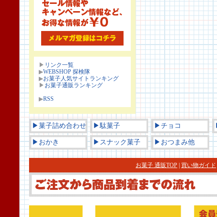
▶
リンク一覧
▶
WEBSHOP 探検隊
▶
お菓子人気サイトランキング
▶
お菓子通販ランキング
▶
RSS
▶菓子詰め合わせ
▶駄菓子
▶チョコ
▶おかき
▶スナック菓子
▶おつまみ他
お菓子 通販TOP
|
買い物ガイド