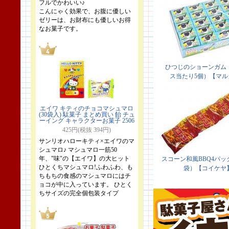
フルでかわいい♪
こんにゃく効果で、お腹に優しい
ゼリーは、お財布にも優しいお得
なお菓子です。
エイワ キティのチョコマシュマロ
(30袋入) 駄菓子 まとめ買い 飴 チュ
ーイング キャラクターお菓子 2506
425円(税抜 394円)
サンリオハローキティ×エイワのマ
シュマロ♪ マシュマロ一筋50
年、"味"の【エイワ】の大ヒット
ひとくちマシュマロ!ふわふわ、も
ちもちの食感のマシュマロにはチ
ョコが中に入っています。 ひとく
ちサイズの完全個包装タイプ