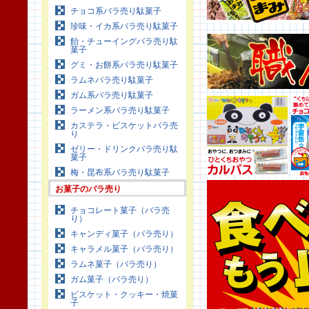
チョコ系バラ売り駄菓子
珍味・イカ系バラ売り駄菓子
飴・チューイングバラ売り駄
菓子
グミ・お餅系バラ売り駄菓子
ラムネバラ売り駄菓子
ガム系バラ売り駄菓子
ラーメン系バラ売り駄菓子
カステラ・ビスケットバラ売
り
ゼリー・ドリンクバラ売り駄
菓子
梅・昆布系バラ売り駄菓子
お菓子のバラ売り
チョコレート菓子（バラ売
り）
キャンディ菓子（バラ売り）
キャラメル菓子（バラ売り）
ラムネ菓子（バラ売り）
ガム菓子（バラ売り）
ビスケット・クッキー・焼菓
子