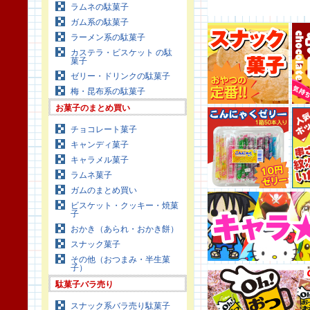
ラムネの駄菓子
ガム系の駄菓子
ラーメン系の駄菓子
カステラ・ビスケット の駄
菓子
ゼリー・ドリンクの駄菓子
梅・昆布系の駄菓子
お菓子のまとめ買い
チョコレート菓子
キャンディ菓子
キャラメル菓子
ラムネ菓子
ガムのまとめ買い
ビスケット・クッキー・焼菓
子
おかき（あられ・おかき餅）
スナック菓子
その他（おつまみ・半生菓
子）
駄菓子バラ売り
スナック系バラ売り駄菓子