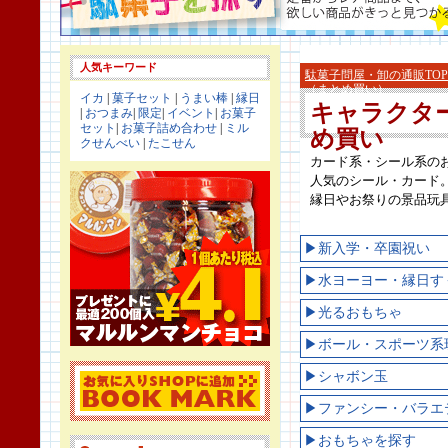
人気キーワード
駄菓子問屋・卸の通販TOP
（まとめ買い）
イカ
|
菓子セット
|
うまい棒
|
縁日
キャラクタ
|
おつまみ
|
限定
|
イベント
|
お菓子
セット
|
お菓子詰め合わせ
|
ミル
め買い
クせんべい
|
たこせん
カード系・シール系の
人気のシール・カード
縁日やお祭りの景品玩
▶新入学・卒園祝い
▶水ヨーヨー・縁日す
▶光るおもちゃ
▶ボール・スポーツ系
▶シャボン玉
▶ファンシー・バラエ
▶おもちゃを探す