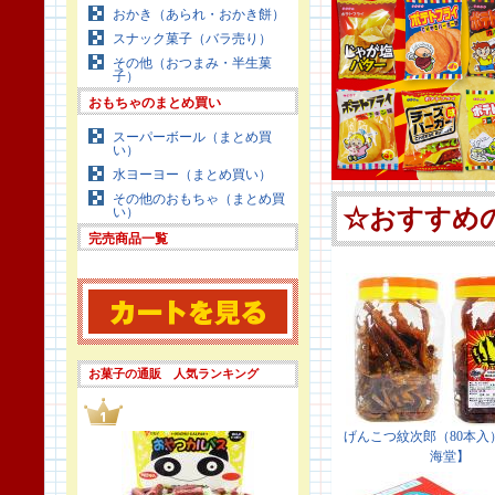
おかき（あられ・おかき餅）
スナック菓子（バラ売り）
その他（おつまみ・半生菓
子）
おもちゃのまとめ買い
スーパーボール（まとめ買
い）
水ヨーヨー（まとめ買い）
その他のおもちゃ（まとめ買
い）
完売商品一覧
お菓子の通販 人気ランキング