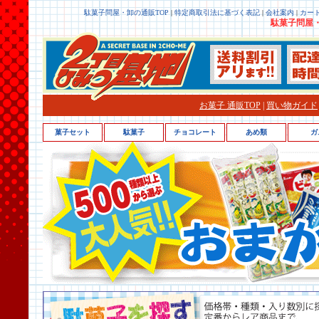
駄菓子問屋・卸の通販TOP
|
特定商取引法に基づく表記
|
会社案内
|
カー
駄菓子問屋・
お菓子 通販TOP
|
買い物ガイド