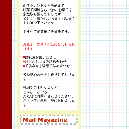
新作トレンドから珍品まで
駄菓子問屋ならではの お菓子を
多数取り揃えております
楽しく・懐かしいお菓子・駄菓子
をお選び下さいませ。
※すべて消費税込み価格です。
お菓子・駄菓子の詰め合わせもあ
ります！
■
婚礼用お菓子詰合せ
■
旅行用おつまみ詰め合わせ
■
子供会さま駄菓子詰め合わせ
各種詰め合せをお作りしておりま
す。
詳細やご不明な点など、
どんなことでも
お気軽にお問い合わせください。
スタッフが親切丁寧にお応えしま
す。