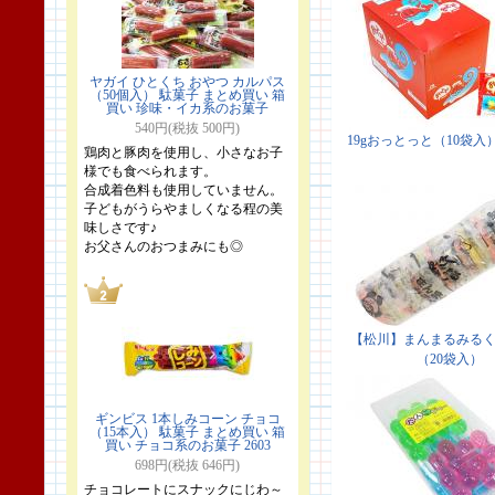
ヤガイ ひとくち おやつ カルパス
（50個入） 駄菓子 まとめ買い 箱
買い 珍味・イカ系のお菓子
540円(税抜 500円)
鶏肉と豚肉を使用し、小さなお子
様でも食べられます。
合成着色料も使用していません。
子どもがうらやましくなる程の美
味しさです♪
お父さんのおつまみにも◎
ギンビス 1本しみコーン チョコ
（15本入） 駄菓子 まとめ買い 箱
買い チョコ系のお菓子 2603
698円(税抜 646円)
チョコレートにスナックにじわ～