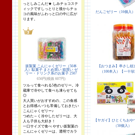
っとしみこんだ★ しみチョコステ
ィックですしっとりと後からチョ
コの風味がふわっと口の中に広が
ります。
坂製菓 こんにゃくゼリー（50本
入）駄菓子 まとめ買い 箱買い ゼ
リー・ドリンク系のお菓子 2507
656円(税抜 607円)
ツルって食べれる5色のゼリー。冷
蔵庫で冷やして食べも凍らせても
◎
大人買いがおすすめの、この食感
とお得感♪いつも常備しておきたい
こんにゃくゼリー♪
つめた～く冷やしたゼリーは、大
人も子供も大好き！
一口サイズで食べ やすい坂製菓の
こんにゃくゼリーは、透明でカラ