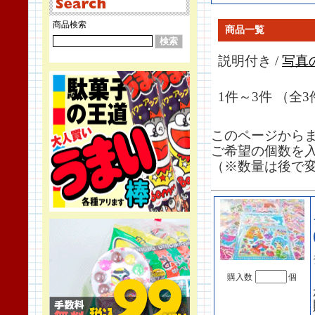
商品検索
商品一覧
説明付き /
写真
1件～3件 （全3
このページから
ご希望の個数を
（※数量は後で
購入数
個