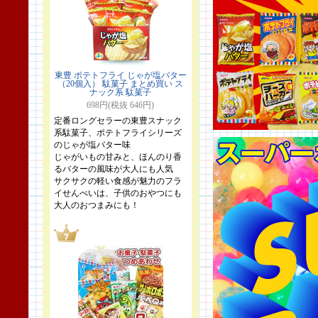
東豊 ポテトフライ じゃが塩バター
（20個入） 駄菓子 まとめ買い ス
ナック系 駄菓子
698円(税抜 646円)
定番ロングセラーの東豊スナック
系駄菓子、ポテトフライシリーズ
のじゃが塩バター味
じゃがいもの甘みと、ほんのり香
るバターの風味が大人にも人気
サクサクの軽い食感が魅力のフラ
イせんべいは、子供のおやつにも
大人のおつまみにも！