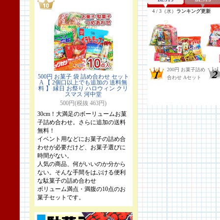
500円 お菓子 袋 詰め合わせ セット
A 【 2個口以上でも追加の 送料無
料 】 縁日 お祭り ハロウィン クリ
スマス 河中堂
500円(税抜 463円)
30cm！大満足のボーリュームお菓
子詰め合わせ。さらに追加の送料
無料！
イベント用などにお菓子の詰め合
わせが必要だけど、お菓子選びに
時間がない。
人気の商品、何がいいのか分から
ない。そんな手間をはぶける便利
な駄菓子の詰め合わせ
ボリューム満点・満腹の10点のお
菓子セットです。