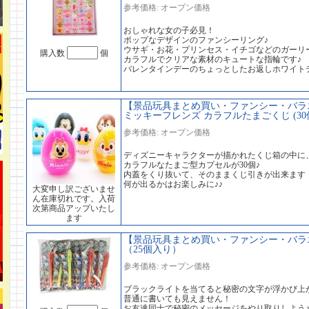
参考価格: オープン価格
おしゃれな女の子必見！
ポップなデザインのファンシーリング♪
ウサギ・お花・プリンセス・イチゴなどのガーリ
購入数
個
カラフルでクリアな素材のキュートな指輪です♪
バレンタインデーのちょっとしたお返しホワイト
【景品玩具まとめ買い・ファンシー・バラ
ミッキーフレンズ カラフルたまごくじ (30
参考価格: オープン価格
ディズニーキャラクターが描かれたくじ箱の中に
カラフルなたまご型カプセルが30個♪
内蓋をくり抜いて、そのままくじ引きが出来ます
何が出るかはお楽しみに♪♪
大変申し訳ございませ
ん在庫切れです。入荷
次第商品アップいたし
ます
【景品玩具まとめ買い・ファンシー・バラ
（25個入り）
参考価格: オープン価格
ブラックライトを当てると秘密の文字が浮かび上
普通に書いても見えません！
お友達同士で秘密のメッセージをやり取りしよう