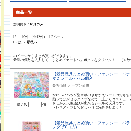
商品一覧
説明付き /
写真のみ
1件～10件 （全12件） 1/2ページ
1
2
次へ
最後へ
このページからまとめ買いができます。
ご希望の個数を入力して「まとめてカートへ」ボタンをクリック！！ （※数
【景品玩具まとめ買い・ファンシー・バラ
かえシール 小 (25個入)
参考価格: オープン価格
かわいいバッグ型台紙のきせかえシールのおもち
貼ってはがせるタイプなので、上からコスチュー
きせかえ人形遊びが出来るシールの玩具です。
購入数
個
ドレスアップしておしゃれに変身させよう！
【景品玩具まとめ買い・ファンシー・バラ
ング (50コ入)