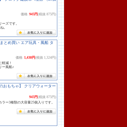
価格:
945円
(税抜 875円)
リーズです。
すね。
 まとめ買い エア玩具・風船 タ
価格:
1,430円
(税抜 1,324円)
に軽減！
リー風船♪
。
のおもちゃ】 クリアウォーター
945円
(税抜 875円)
ラー3種類の大容量25個入りです。