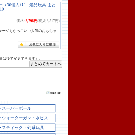
ー（30個入り） 景品玩具 まと
10
価格:
3,798円
(税抜 3,517円)
ケージもかっこいい人気のおもちゃ
量は後で変更できます）。
page top
▶スーパーボール
▶ウォーターガン・水ピス
▶スティック・剣系玩具