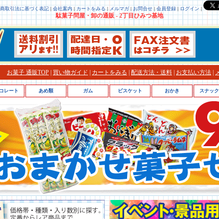
商取引法に基づく表記
|
会社案内
|
カートをみる
|
メルマガ
|
お問合せ
|
会員登録
|
ログイン
|
駄菓子問屋・卸の通販 - 2丁目ひみつ基地
お菓子 通販TOP
|
買い物ガイド
|
カートをみる
|
配送方法・送料
|
お支払い方法
|