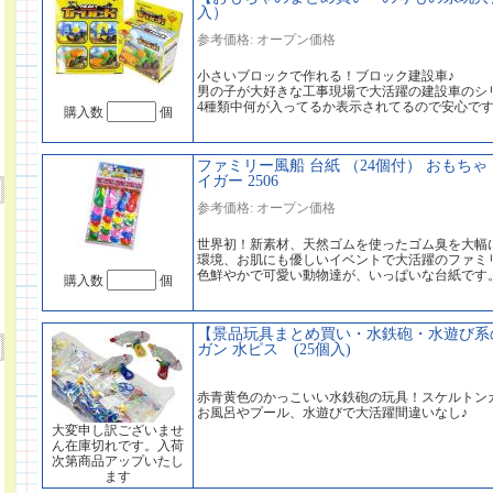
入）
参考価格: オープン価格
小さいブロックで作れる！ブロック建設車♪
男の子が大好きな工事現場で大活躍の建設車のシ
4種類中何が入ってるか表示されてるので安心で
購入数
個
ファミリー風船 台紙 （24個付） おもちゃ
イガー 2506
参考価格: オープン価格
世界初！新素材、天然ゴムを使ったゴム臭を大幅
環境、お肌にも優しいイベントで大活躍のファミ
色鮮やかで可愛い動物達が、いっぱいな台紙です
購入数
個
【景品玩具まとめ買い・水鉄砲・水遊び系
ガン 水ピス (25個入)
赤青黄色のかっこいい水鉄砲の玩具！スケルトンカ
お風呂やプール、水遊びで大活躍間違いなし♪
大変申し訳ございませ
ん在庫切れです。入荷
次第商品アップいたし
ます