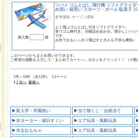
ツバメ ゴムとばし 飛行機 ソフトグライダ
め買い 箱買い スポーツ・ボール 駄菓子 25
参考価格: オープン価格
よく飛ぶゴムとばし付きソフトグライダー。
各ワゴム棒付き。30個詰め合わせ。懐かしいパッ
です。
購入数
個
お外でおもいっきり飛ばすと大人も子供も爽快♪
このページからまとめ買いができます。
ご希望の個数を入力して「まとめてカートへ」ボタンをクリック！！ （※数
1件～10件 （全12件） 1/2ページ
1
2
次へ
最後へ
▶新入学・卒園祝い
▶当て物くじ・台紙当て
▶水ヨーヨー・縁日すくい
▶エア玩具・風船玩具
▶光るおもちゃ
▶エア玩具・風船玩具