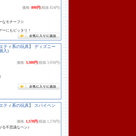
価格:
890円
(税抜 824円)
ーなモチーフ☆
デーにもピッタリ！
エティ系の玩具】 ディズニー
個入)
価格:
3,300円
(税抜 3,056円)
、
！
エティ系の玩具】 スパイペン
価格:
1,378円
(税抜 1,276円)
がる不思議なペン♪
♪