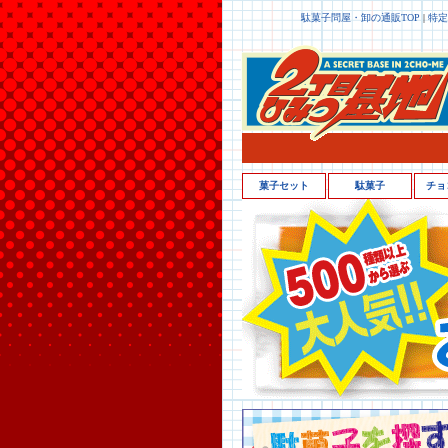
駄菓子問屋・卸の通販TOP
|
特定