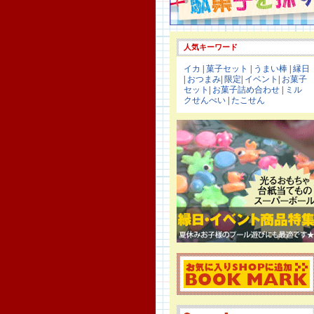
人気キーワード
イカ
|
菓子セット
|
うまい棒
|
縁日
|
おつまみ
|
限定
|
イベント
|
お菓子
セット
|
お菓子詰め合わせ
|
ミル
クせんべい
|
たこせん