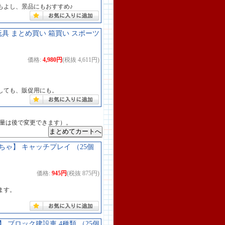
もよし、景品にもおすすめ♪
玩具 まとめ買い 箱買い スポーツ
価格:
4,980円
(税抜 4,611円)
しても、販促用にも。
数量は後で変更できます）。
ゃ】 キャッチプレイ （25個
価格:
945円
(税抜 875円)
ます。
ブロック建設車 4種類 （25個