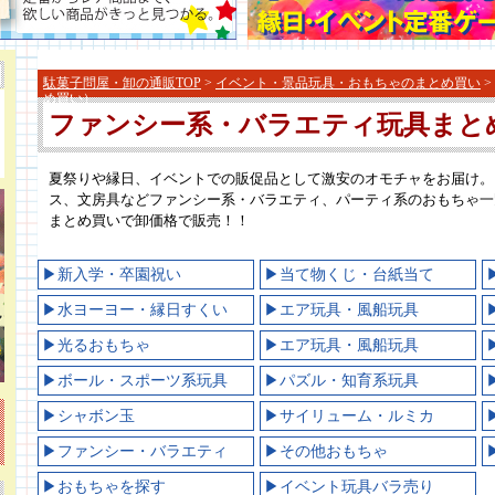
駄菓子問屋・卸の通販TOP
>
イベント・景品玩具・おもちゃのまとめ買い
>
め買い）
ファンシー系・バラエティ玩具まと
夏祭りや縁日、イベントでの販促品として激安のオモチャをお届け。
ス、文房具などファンシー系・バラエティ、パーティ系のおもちゃ一
まとめ買いで卸価格で販売！！
▶新入学・卒園祝い
▶当て物くじ・台紙当て
▶水ヨーヨー・縁日すくい
▶エア玩具・風船玩具
▶光るおもちゃ
▶エア玩具・風船玩具
▶ボール・スポーツ系玩具
▶パズル・知育系玩具
▶シャボン玉
▶サイリューム・ルミカ
▶ファンシー・バラエティ
▶その他おもちゃ
▶おもちゃを探す
▶イベント玩具バラ売り