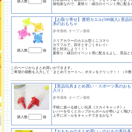
購入数
個
個包装なので、夏祭り・縁日のイベント用に配る
【お取り寄せ】透明カエル(500個入) 景品
系のおもちゃ
参考価格: オープン価格
クリアカラーのカエル型ミニコマ☆
カラフルで、回すとすごくキレイ♪
皆と対決しよう！！！
購入数
個
夏祭り・縁日のイベント用に配るもよし、景品と
このページからまとめ買いができます。
ご希望の個数を入力して「まとめてカートへ」ボタンをクリック！！ （※
【景品玩具まとめ買い・スポーツ系のおもち
入り）
参考価格: オープン価格
手軽に遊べる嬉しい玩具《スカイキャッチ》♪
レバーを引くとカップからボールが勢いよく飛び
上手にボ～ルをキャッチできるかな？
購入数
個
【おもちゃのまとめ買い・のりもの系玩具】 