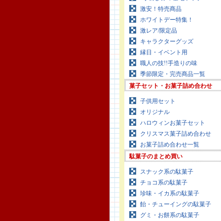
激安！特売商品
ホワイトデー特集！
激レア/限定品
キャラクターグッズ
縁日・イベント用
職人の技!!手造りの味
季節限定・完売商品一覧
菓子セット・お菓子詰め合わせ
子供用セット
オリジナル
ハロウィンお菓子セット
クリスマス菓子詰め合わせ
お菓子詰め合わせ一覧
駄菓子のまとめ買い
スナック系の駄菓子
チョコ系の駄菓子
珍味・イカ系の駄菓子
飴・チューイングの駄菓子
グミ・お餅系の駄菓子