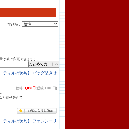
並び順：
量は後で変更できます）。
エティ系の玩具】 バッグ型きせ
価格:
1,080円
(税抜 1,000円)
ゃ
ムを着せ替えて
エティ系の玩具】 ファンシーリ