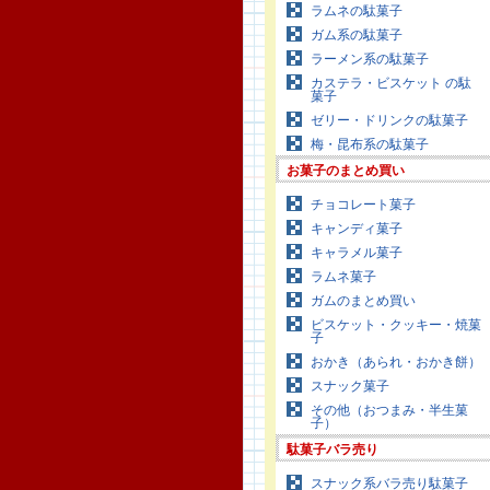
ラムネの駄菓子
ガム系の駄菓子
ラーメン系の駄菓子
カステラ・ビスケット の駄
菓子
ゼリー・ドリンクの駄菓子
梅・昆布系の駄菓子
お菓子のまとめ買い
チョコレート菓子
キャンディ菓子
キャラメル菓子
ラムネ菓子
ガムのまとめ買い
ビスケット・クッキー・焼菓
子
おかき（あられ・おかき餅）
スナック菓子
その他（おつまみ・半生菓
子）
駄菓子バラ売り
スナック系バラ売り駄菓子